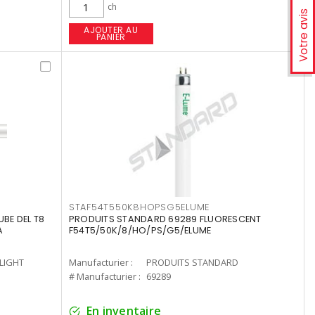
ch
Votre avis
AJOUTER AU
PANIER
STAF54T550K8HOPSG5ELUME
UBE DEL T8
PRODUITS STANDARD 69289 FLUORESCENT
A
F54T5/50K/8/HO/PS/G5/ELUME
-LIGHT
Manufacturier :
PRODUITS STANDARD
# Manufacturier :
69289
En inventaire