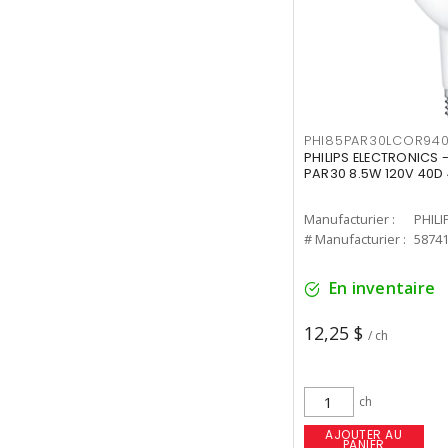
PHI85PAR30LCOR940
PHILIPS ELECTRONICS 
PAR30 8.5W 120V 40D
Manufacturier :
PHILI
# Manufacturier :
5874
En inventaire
12,25 $
/ ch
ch
AJOUTER AU
PANIER