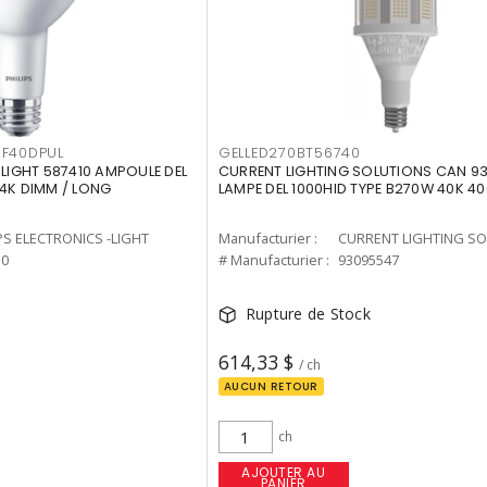
F40DPUL
GELLED270BT56740
-LIGHT 587410 AMPOULE DEL
CURRENT LIGHTING SOLUTIONS CAN 9
 4K DIMM / LONG
LAMPE DEL 1000HID TYPE B270W 40K 4
PS ELECTRONICS -LIGHT
Manufacturier :
10
# Manufacturier :
93095547
Rupture de Stock
614,33 $
/ ch
AUCUN RETOUR
ch
AJOUTER AU
PANIER