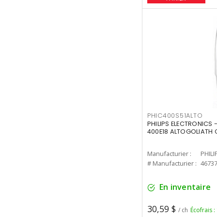
PHIC400S51ALTO
PHILIPS ELECTRONICS 
400E18 ALTOGOLIATH C
Manufacturier :
PHILI
# Manufacturier :
4673
En inventaire
30,59 $
/ ch
Écofrais :