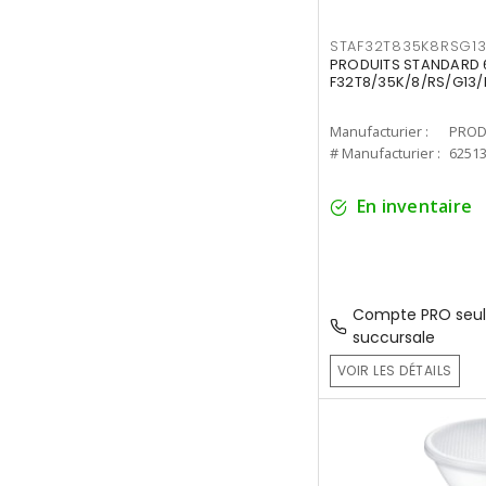
STAF32T835K8RSG1
PRODUITS STANDARD 6
F32T8/35K/8/RS/G13/
Manufacturier :
PROD
# Manufacturier :
6251
En inventaire
Compte PRO seul
succursale
VOIR LES DÉTAILS