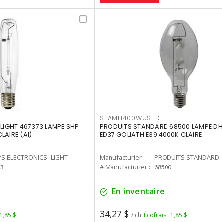
STAMH400WUSTD
-LIGHT 467373 LAMPE SHP
PRODUITS STANDARD 68500 LAMPE DH
LAIRE (AI)
ED37 GOLIATH E39 4000K CLAIRE
PS ELECTRONICS -LIGHT
Manufacturier :
PRODUITS STANDARD
73
# Manufacturier :
68500
En inventaire
34,27 $
 1,85 $
/ ch
Écofrais : 1,85 $