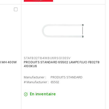
STAFB32T841K8U6RSG13ESV
I MH 400W
PRODUITS STANDARD 65502 LAMPE FLUO FB32T8
4100KU6
Manufacturier :
PRODUITS STANDARD
# Manufacturier :
65502
En inventaire