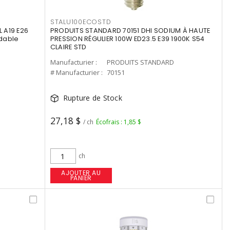
STALU100ECOSTD
 A19 E26
PRODUITS STANDARD 70151 DHI SODIUM À HAUTE
dable
PRESSION RÉGULIER 100W ED23.5 E39 1900K S54
CLAIRE STD
Manufacturier :
PRODUITS STANDARD
# Manufacturier :
70151
Rupture de Stock
27,18 $
/ ch
Écofrais : 1,85 $
ch
AJOUTER AU
PANIER