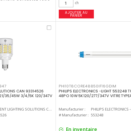
ch
AJOUTER AU
PANIER
347
PHI10T8CORE48850IF16GDIM
LUTIONS CAN 93314526
PHILIPS ELECTRONICS -LIGHT 553248 T
7 21/35/45W 3/4/5K 120/347V
48PO 10W 5K120/277/347V VITRE TYPE
CURRENT LIGHTING SOLUTIONS CAN
Manufacturier :
PHILIPS ELECTRONICS 
4526
# Manufacturier :
553248
En inventaire