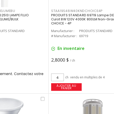
3ELUMEBU
STAA19S48W40KNDCHOICE4P
2513 LAMPE FLUO
PRODUITS STANDARD 69719 Lampe DEL
ELUME/BULK
Culot 8W 120V 4000K 800LM Non-Gra
CHOICE - 4P
UITS STANDARD
Manufacturier :
PRODUITS STANDARD
3
# Manufacturier :
69719
En inventaire
2,8000 $
/ ch
ement. Contactez votre
ch
vendu en multiples de 4
AJOUTER AU
PANIER