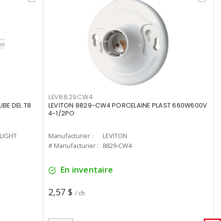
LEV8829CW4
UBE DEL T8
LEVITON 8829-CW4 PORCELAINE PLAST 660W600V
4-1/2PO
-LIGHT
Manufacturier :
LEVITON
# Manufacturier :
8829-CW4
En inventaire
2,57 $
/ ch