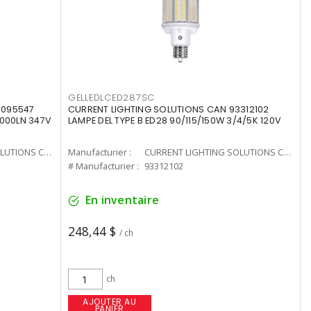
GELLEDLCED287SC
3095547
CURRENT LIGHTING SOLUTIONS CAN 93312102
0000LN 347V
LAMPE DEL TYPE B ED28 90/115/150W 3/4/5K 120V
CURRENT LIGHTING SOLUTIONS CAN
Manufacturier :
CURRENT LIGHTING SOLUTIONS CAN
# Manufacturier :
93312102
En inventaire
248,44 $
/ ch
ch
AJOUTER AU
PANIER