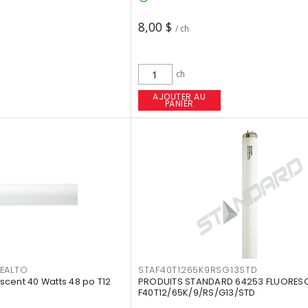
8,00 $
/ ch
ch
AJOUTER AU
PANIER
EALTO
STAF40T1265K9RSG13STD
cent 40 Watts 48 po T12
PRODUITS STANDARD 64253 FLUORES
F40T12/65K/9/RS/G13/STD