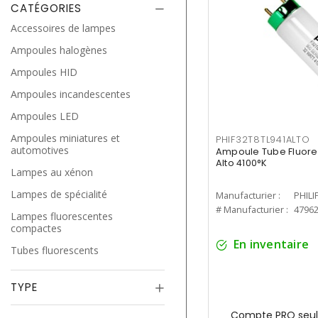
CATÉGORIES
Accessoires de lampes
Ampoules halogènes
Ampoules HID
Ampoules incandescentes
Ampoules LED
Ampoules miniatures et
PHIF32T8TL941ALTO
automotives
Ampoule Tube Fluores
Alto 4100°K
Lampes au xénon
Lampes de spécialité
Manufacturier :
PHILI
# Manufacturier :
4796
Lampes fluorescentes
compactes
En inventaire
Tubes fluorescents
TYPE
Compte PRO seul