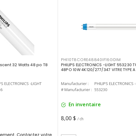
PHI10T8CORE48840IF16GDIM
cent 32 Watts 48 po T8
PHILIPS ELECTRONICS -LIGHT 553230 T
48PO 10W 4K120/277/347 VITRE TYPE A
PS ELECTRONICS -LIGHT
Manufacturier :
PHILIPS ELECTRONICS 
26
# Manufacturier :
553230
En inventaire
8,00 $
/ ch
ement. Contactez votre