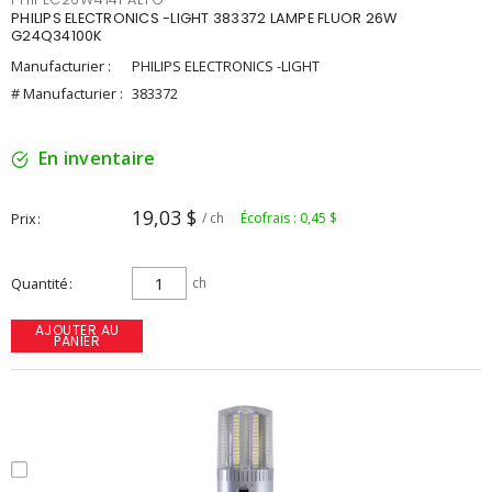
PHILIPS ELECTRONICS -LIGHT 383372 LAMPE FLUOR 26W
G24Q34100K
Manufacturier :
PHILIPS ELECTRONICS -LIGHT
# Manufacturier :
383372
En inventaire
19,03 $
Prix
/ ch
Écofrais : 0,45 $
Quantité
ch
AJOUTER AU
PANIER