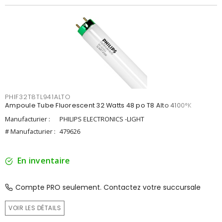
PHIF32T8TL941ALTO
Ampoule Tube Fluorescent 32 Watts 48 po T8 Alto 4100°K
Manufacturier :
PHILIPS ELECTRONICS -LIGHT
# Manufacturier :
479626
En inventaire
Compte PRO seulement. Contactez votre succursale
VOIR LES DÉTAILS