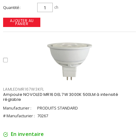
Quantité
ch
AJOUTER AU
PANIER
LAMLEDMR167W3KFL
Ampoule NOVOLED MR16 DEL 7W 3000K 500LM à intensité
réglable
Manufacturier :
PRODUITS STANDARD
# Manufacturier :
70267
En inventaire