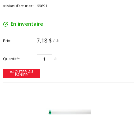
# Manufacturier :
69691
En inventaire
7,18 $
Prix
/ ch
Quantité
ch
AJOUTER AU
PANIER