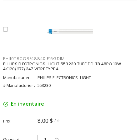
PHI10T8CORE48840IF16GDIM
PHILIPS ELECTRONICS -LIGHT 553230 TUBE DEL T8 48PO 10W
4K120/277/347 VITRE TYPE A
Manufacturier :
PHILIPS ELECTRONICS -LIGHT
# Manufacturier :
553230
En inventaire
8,00 $
Prix
/ ch
Quantité
ch