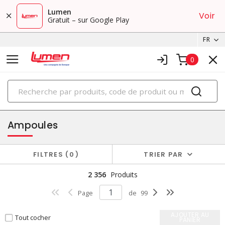
Lumen
Voir
Gratuit – sur Google Play
FR
0
PRODUITS
éclairage
Ampoules
FILTRES
0
TRIER PAR
2 356
Produits
Page
de
99
AJOUTER AU
Tout cocher
PANIER