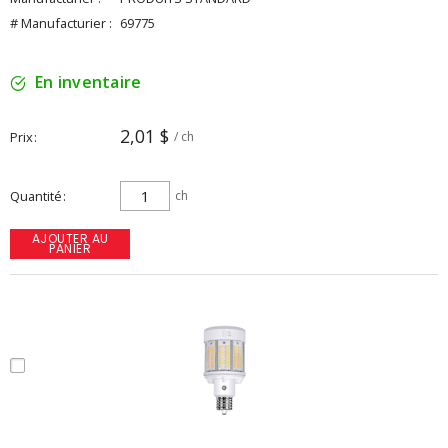
# Manufacturier :
69775
En inventaire
2,01 $
Prix
/ ch
Quantité
ch
AJOUTER AU
PANIER