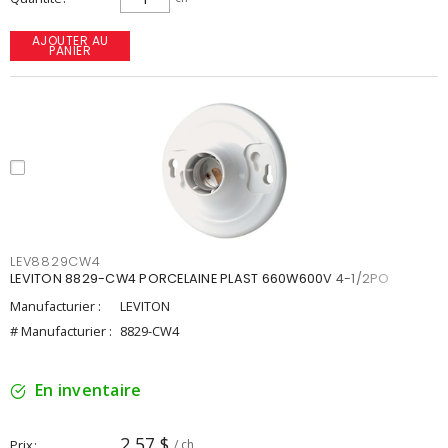
AJOUTER AU
PANIER
LEV8829CW4
LEVITON 8829-CW4 PORCELAINE PLAST 660W600V 4-1/2PO
Manufacturier :
LEVITON
# Manufacturier :
8829-CW4
En inventaire
2,57 $
Prix
/ ch