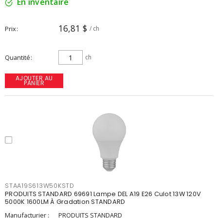
En inventaire
16,81 $
Prix
/ ch
Quantité
ch
AJOUTER AU
PANIER
STAA19S613W50KSTD
PRODUITS STANDARD 69691 Lampe DEL A19 E26 Culot 13W 120V
5000K 1600LM À Gradation STANDARD
Manufacturier :
PRODUITS STANDARD