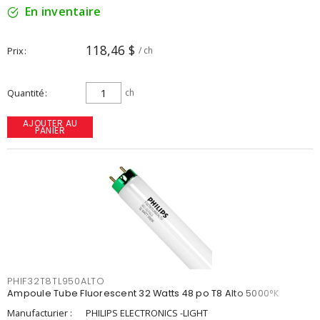
En inventaire
118,46 $
Prix
/ ch
Quantité
ch
AJOUTER AU
PANIER
PHIF32T8TL950ALTO
Ampoule Tube Fluorescent 32 Watts 48 po T8 Alto 5000°K
Manufacturier :
PHILIPS ELECTRONICS -LIGHT