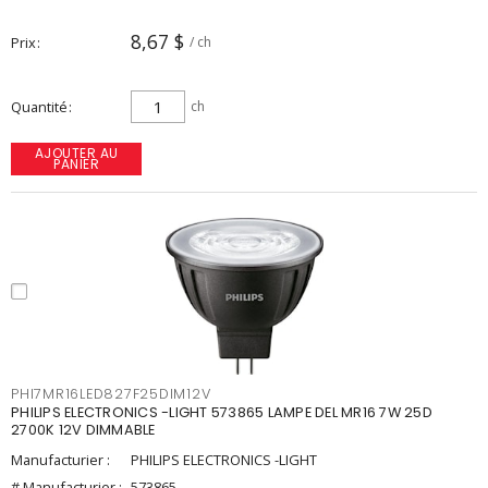
8,67 $
Prix
/ ch
Quantité
ch
AJOUTER AU
PANIER
PHI7MR16LED827F25DIM12V
PHILIPS ELECTRONICS -LIGHT 573865 LAMPE DEL MR16 7W 25D
2700K 12V DIMMABLE
Manufacturier :
PHILIPS ELECTRONICS -LIGHT
# Manufacturier :
573865