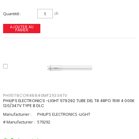
Quantité
ch
AJOUTER AU
PANIER
PHI15T8COR48840MF21G347V
PHILIPS ELECTRONICS -LIGHT 579292 TUBE DEL T8 48PO 15W 4 000K
120/347V TYPE B DLC
Manufacturier :
PHILIPS ELECTRONICS -LIGHT
# Manufacturier :
579292