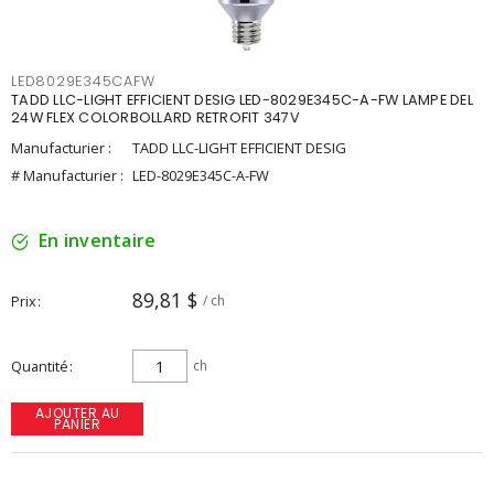
LED8029E345CAFW
TADD LLC-LIGHT EFFICIENT DESIG LED-8029E345C-A-FW LAMPE DEL
24W FLEX COLORBOLLARD RETROFIT 347V
Manufacturier :
TADD LLC-LIGHT EFFICIENT DESIG
# Manufacturier :
LED-8029E345C-A-FW
En inventaire
89,81 $
Prix
/ ch
Quantité
ch
AJOUTER AU
PANIER