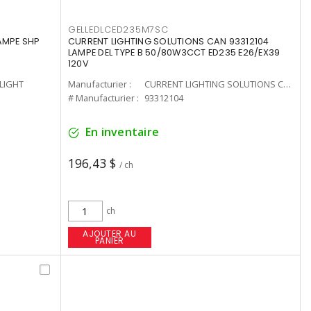
GELLEDLCED235M7SC
LAMPE SHP
CURRENT LIGHTING SOLUTIONS CAN 93312104
LAMPE DEL TYPE B 50/80W3CCT ED235 E26/EX39
120V
-LIGHT
Manufacturier :
CURRENT LIGHTING SOLUTIONS CAN
# Manufacturier :
93312104
En inventaire
196,43 $
/ ch
ch
AJOUTER AU
PANIER