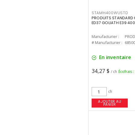
STAMH400WUSTD
PRODUITS STANDARD 
ED37 GOLIATH E39 400
Manufacturier :
PROD
# Manufacturier :
6850
En inventaire
34,27 $
/ ch
Écofrais :
ch
AJOUTER AU
PANIER