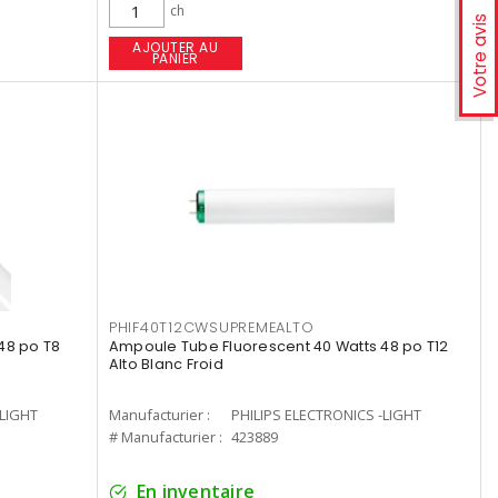
ch
Votre avis
AJOUTER AU
PANIER
PHIF40T12CWSUPREMEALTO
48 po T8
Ampoule Tube Fluorescent 40 Watts 48 po T12
Alto Blanc Froid
-LIGHT
Manufacturier :
PHILIPS ELECTRONICS -LIGHT
# Manufacturier :
423889
En inventaire