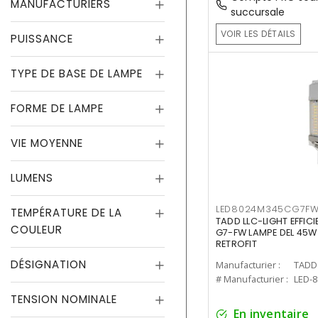
MANUFACTURIERS
succursale
VOIR LES DÉTAILS
PUISSANCE
TYPE DE BASE DE LAMPE
FORME DE LAMPE
VIE MOYENNE
LUMENS
LED8024M345CG7F
TEMPÉRATURE DE LA
TADD LLC-LIGHT EFFIC
COULEUR
G7-FW LAMPE DEL 45W
RETROFIT
DÉSIGNATION
Manufacturier :
TADD 
# Manufacturier :
LED-
TENSION NOMINALE
En inventaire