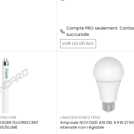
Compte PRO seulement. Contac
succursale
VOIR LES DÉTAILS
G5ELUME
LAMLEDA199W27KND
69289 FLUORESCENT
Ampoule NOVOLED A19 DEL 9.5W 2700
G5/ELUME
intensité non réglable