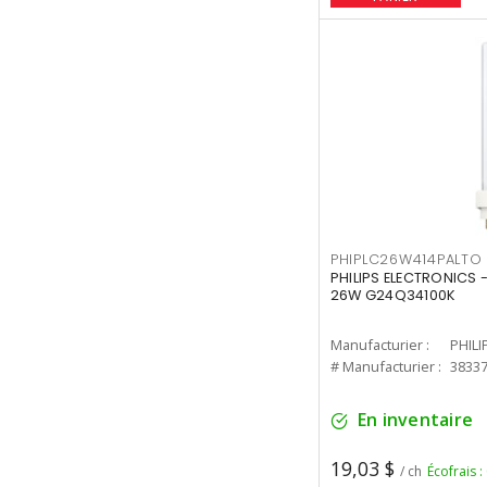
PHIPLC26W414PALTO
PHILIPS ELECTRONICS 
26W G24Q34100K
Manufacturier :
PHILI
# Manufacturier :
3833
En inventaire
19,03 $
/ ch
Écofrais :