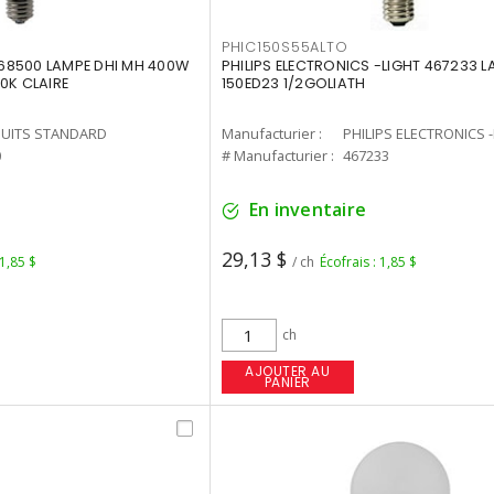
PHIC150S55ALTO
68500 LAMPE DHI MH 400W
PHILIPS ELECTRONICS -LIGHT 467233 
0K CLAIRE
150ED23 1/2GOLIATH
UITS STANDARD
Manufacturier :
PHILIPS ELECTRONICS 
0
# Manufacturier :
467233
En inventaire
29,13 $
 1,85 $
/ ch
Écofrais : 1,85 $
ch
AJOUTER AU
PANIER