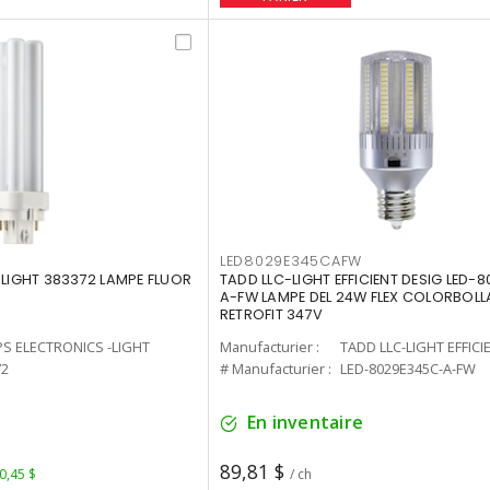
LED8029E345CAFW
-LIGHT 383372 LAMPE FLUOR
TADD LLC-LIGHT EFFICIENT DESIG LED-
A-FW LAMPE DEL 24W FLEX COLORBOL
RETROFIT 347V
PS ELECTRONICS -LIGHT
Manufacturier :
TADD LLC-LIGHT EFFICI
72
# Manufacturier :
LED-8029E345C-A-FW
En inventaire
89,81 $
 0,45 $
/ ch