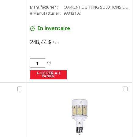
Manufacturier :
CURRENT LIGHTING SOLUTIONS CAN
# Manufacturier :
93312102
En inventaire
248,44 $
/ ch
ch
AJOUTER AU
PANIER