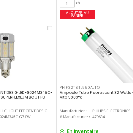
ch
AJOUTER AU
PANIER
W
PHIF32T8TL950ALTO
IENT DESIG LED-8024M345C-
Ampoule Tube Fluorescent 32 Watts 
 SUPERFLEXLUM BOUT FUT
Alto 5000°K
LLC-LIGHT EFFICIENT DESIG
Manufacturier :
PHILIPS ELECTRONICS 
8024M345C-G7-FW
# Manufacturier :
479634
En inventaire