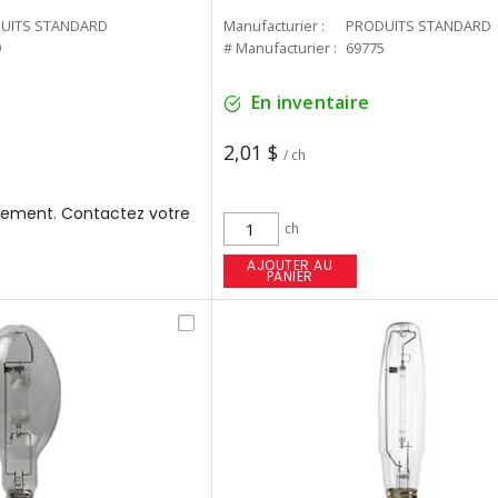
UITS STANDARD
Manufacturier :
PRODUITS STANDARD
9
# Manufacturier :
69775
En inventaire
2,01 $
/ ch
ement. Contactez votre
ch
AJOUTER AU
PANIER