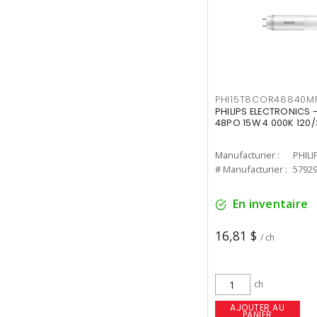
PHI15T8COR48840M
PHILIPS ELECTRONICS 
48PO 15W 4 000K 120/
Manufacturier :
PHILI
# Manufacturier :
5792
En inventaire
16,81 $
/ ch
ch
AJOUTER AU
PANIER