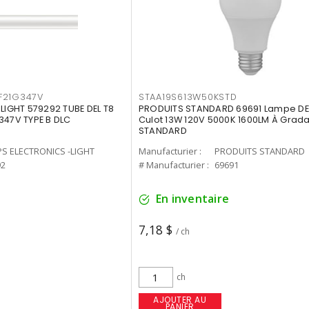
F21G347V
STAA19S613W50KSTD
-LIGHT 579292 TUBE DEL T8
PRODUITS STANDARD 69691 Lampe DEL
347V TYPE B DLC
Culot 13W 120V 5000K 1600LM À Grada
STANDARD
PS ELECTRONICS -LIGHT
Manufacturier :
PRODUITS STANDARD
92
# Manufacturier :
69691
En inventaire
7,18 $
/ ch
ch
AJOUTER AU
PANIER