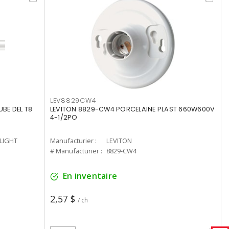
LEV8829CW4
UBE DEL T8
LEVITON 8829-CW4 PORCELAINE PLAST 660W600V
4-1/2PO
-LIGHT
Manufacturier :
LEVITON
# Manufacturier :
8829-CW4
En inventaire
2,57 $
/ ch