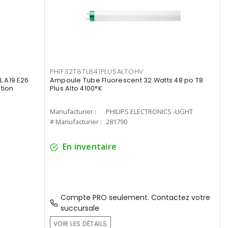
PHIF32T8TL841PLUSALTOHV
 A19 E26
Ampoule Tube Fluorescent 32 Watts 48 po T8
tion
Plus Alto 4100°K
Manufacturier :
PHILIPS ELECTRONICS -LIGHT
# Manufacturier :
281790
En inventaire
Compte PRO seulement. Contactez votre
succursale
VOIR LES DÉTAILS