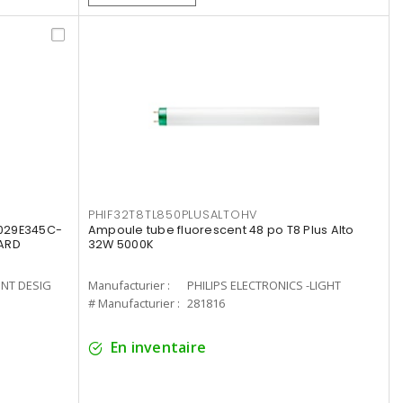
PHIF32T8TL850PLUSALTOHV
8029E345C-
Ampoule tube fluorescent 48 po T8 Plus Alto
LARD
32W 5000K
ENT DESIG
Manufacturier :
PHILIPS ELECTRONICS -LIGHT
# Manufacturier :
281816
En inventaire