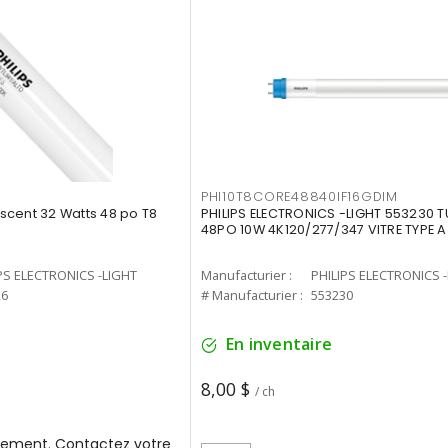
PHI10T8CORE48840IF16GDIM
cent 32 Watts 48 po T8
PHILIPS ELECTRONICS -LIGHT 553230 T
48PO 10W 4K120/277/347 VITRE TYPE A
PS ELECTRONICS -LIGHT
Manufacturier :
PHILIPS ELECTRONICS 
26
# Manufacturier :
553230
En inventaire
8,00 $
/ ch
ement. Contactez votre