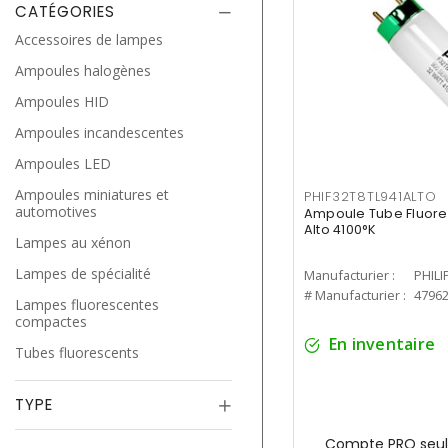
CATÉGORIES
Accessoires de lampes
Ampoules halogènes
Ampoules HID
Ampoules incandescentes
Ampoules LED
Ampoules miniatures et
PHIF32T8TL941ALTO
automotives
Ampoule Tube Fluores
Alto 4100°K
Lampes au xénon
Lampes de spécialité
Manufacturier :
PHILI
# Manufacturier :
4796
Lampes fluorescentes
compactes
En inventaire
Tubes fluorescents
TYPE
Compte PRO seul