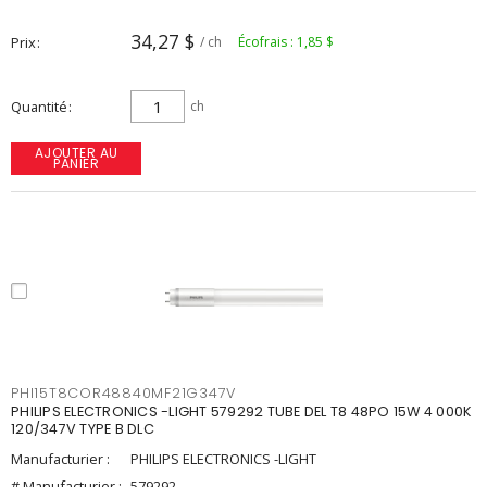
34,27 $
Prix
/ ch
Écofrais : 1,85 $
Quantité
ch
AJOUTER AU
PANIER
PHI15T8COR48840MF21G347V
PHILIPS ELECTRONICS -LIGHT 579292 TUBE DEL T8 48PO 15W 4 000K
120/347V TYPE B DLC
Manufacturier :
PHILIPS ELECTRONICS -LIGHT
# Manufacturier :
579292