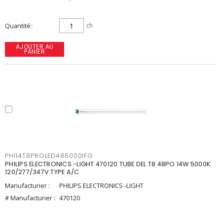
Quantité
ch
AJOUTER AU
PANIER
PHI14T8PROLED485000IFG
PHILIPS ELECTRONICS -LIGHT 470120 TUBE DEL T8 48PO 14W 5000K
120/277/347V TYPE A/C
Manufacturier :
PHILIPS ELECTRONICS -LIGHT
# Manufacturier :
470120