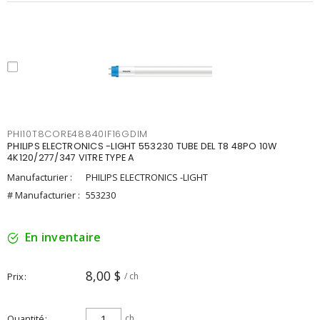
PHI10T8CORE48840IF16GDIM
PHILIPS ELECTRONICS -LIGHT 553230 TUBE DEL T8 48PO 10W
4K120/277/347 VITRE TYPE A
Manufacturier :
PHILIPS ELECTRONICS -LIGHT
# Manufacturier :
553230
En inventaire
8,00 $
Prix
/ ch
Quantité
ch