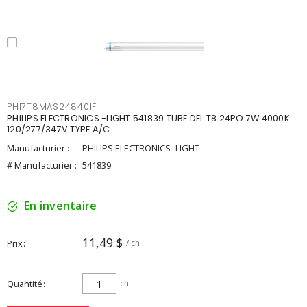
PHI7T8MAS24840IF
PHILIPS ELECTRONICS -LIGHT 541839 TUBE DEL T8 24PO 7W 4000K
120/277/347V TYPE A/C
Manufacturier :
PHILIPS ELECTRONICS -LIGHT
# Manufacturier :
541839
En inventaire
11,49 $
Prix
/ ch
Quantité
ch