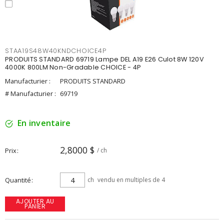
STAA19S48W40KNDCHOICE4P
PRODUITS STANDARD 69719 Lampe DEL A19 E26 Culot 8W 120V
4000K 800LM Non-Gradable CHOICE - 4P
Manufacturier :
PRODUITS STANDARD
# Manufacturier :
69719
En inventaire
2,8000 $
Prix
/ ch
Quantité
ch
vendu en multiples de 4
AJOUTER AU
PANIER