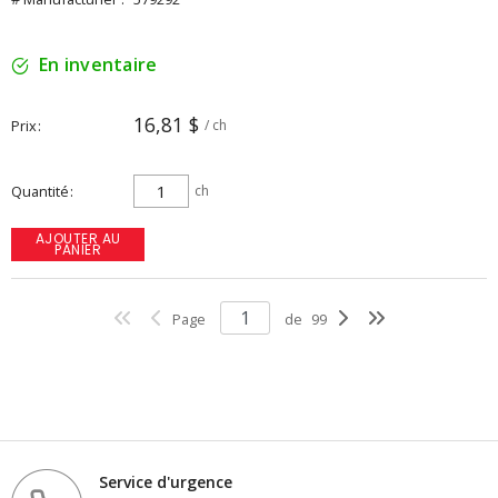
En inventaire
16,81 $
Prix
/ ch
Quantité
ch
AJOUTER AU
PANIER
Page
de
99
Service d'urgence