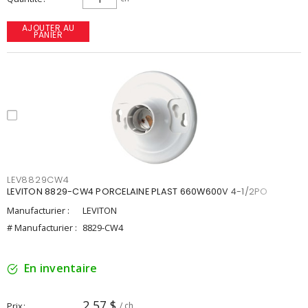
AJOUTER AU
PANIER
LEV8829CW4
LEVITON 8829-CW4 PORCELAINE PLAST 660W600V 4-1/2PO
Manufacturier :
LEVITON
# Manufacturier :
8829-CW4
En inventaire
2,57 $
Prix
/ ch