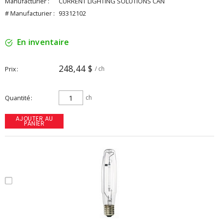
Manufacturier :
CURRENT LIGHTING SOLUTIONS CAN
# Manufacturier :
93312102
En inventaire
248,44 $
Prix
/ ch
Quantité
ch
AJOUTER AU
PANIER