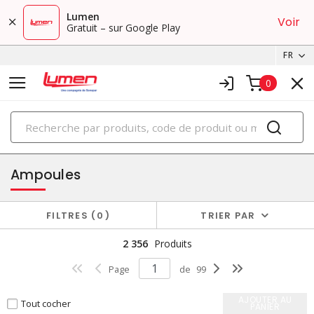
Lumen
Voir
Gratuit – sur Google Play
FR
0
PRODUITS
éclairage
Ampoules
FILTRES
0
TRIER PAR
2 356
Produits
Page
de
99
AJOUTER AU
Tout cocher
PANIER