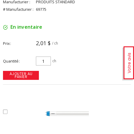
Manufacturier :
PRODUITS STANDARD
# Manufacturier :
69775
En inventaire
2,01 $
Prix
/ ch
Votre avis
Quantité
ch
AJOUTER AU
PANIER