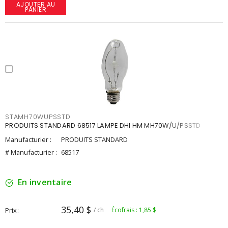
AJOUTER AU
PANIER
STAMH70WUPSSTD
PRODUITS STANDARD 68517 LAMPE DHI HM MH70W/U/PSSTD
Manufacturier :
PRODUITS STANDARD
# Manufacturier :
68517
En inventaire
35,40 $
Prix
/ ch
Écofrais : 1,85 $