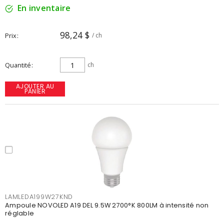
En inventaire
98,24 $
Prix
/ ch
Quantité
ch
AJOUTER AU
PANIER
LAMLEDA199W27KND
Ampoule NOVOLED A19 DEL 9.5W 2700°K 800LM à intensité non
réglable