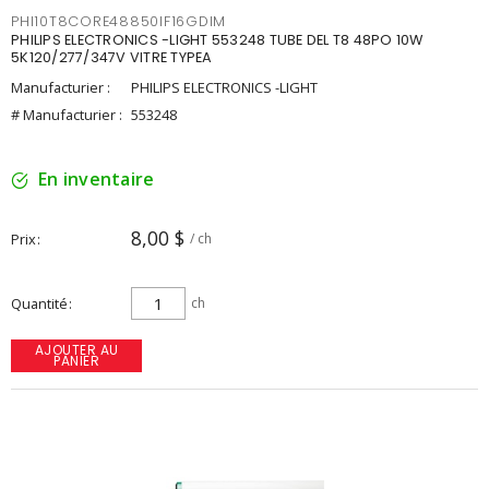
PHI10T8CORE48850IF16GDIM
PHILIPS ELECTRONICS -LIGHT 553248 TUBE DEL T8 48PO 10W
5K120/277/347V VITRE TYPEA
Manufacturier :
PHILIPS ELECTRONICS -LIGHT
# Manufacturier :
553248
En inventaire
8,00 $
Prix
/ ch
Quantité
ch
AJOUTER AU
PANIER