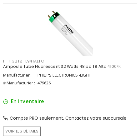
PHIF32T8TL941ALTO
Ampoule Tube Fluorescent 32 Watts 48 po T8 Alto 4100°K
Manufacturier :
PHILIPS ELECTRONICS -LIGHT
# Manufacturier :
479626
En inventaire
Compte PRO seulement. Contactez votre succursale
VOIR LES DÉTAILS