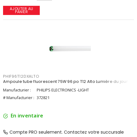
AJOUTER AU
PANIER
PHIF96T12DXALTO
Ampoule tube fluorescent 75W 96 po T12 Alto Lumière du jour
Manufacturier :
PHILIPS ELECTRONICS -LIGHT
# Manufacturier :
372821
En inventaire
Compte PRO seulement. Contactez votre succursale