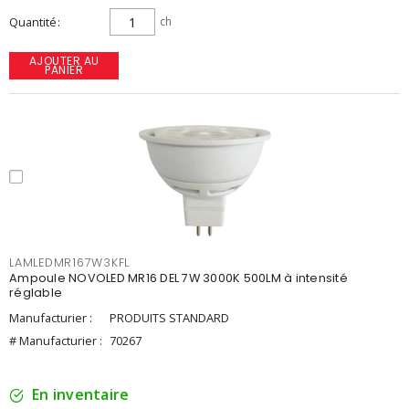
Quantité
ch
AJOUTER AU
PANIER
LAMLEDMR167W3KFL
Ampoule NOVOLED MR16 DEL 7W 3000K 500LM à intensité
réglable
Manufacturier :
PRODUITS STANDARD
# Manufacturier :
70267
En inventaire