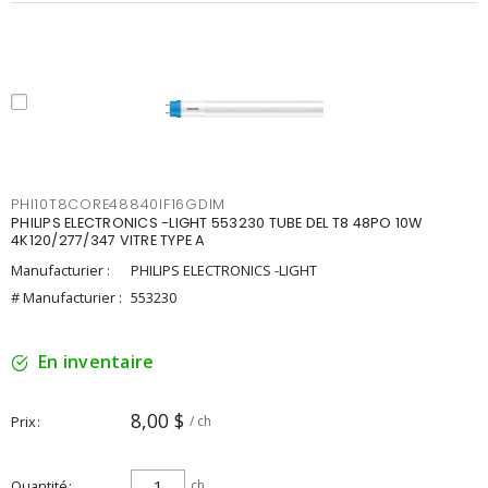
PHI10T8CORE48840IF16GDIM
PHILIPS ELECTRONICS -LIGHT 553230 TUBE DEL T8 48PO 10W
4K120/277/347 VITRE TYPE A
Manufacturier :
PHILIPS ELECTRONICS -LIGHT
# Manufacturier :
553230
En inventaire
8,00 $
Prix
/ ch
Quantité
ch