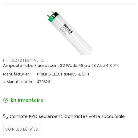
PHIF32T8TL941ALTO
Ampoule Tube Fluorescent 32 Watts 48 po T8 Alto 4100°K
Manufacturier :
PHILIPS ELECTRONICS -LIGHT
# Manufacturier :
479626
En inventaire
Compte PRO seulement. Contactez votre succursale
VOIR LES DÉTAILS