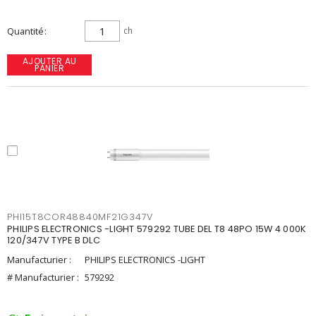
Quantité
ch
AJOUTER AU
PANIER
PHI15T8COR48840MF21G347V
PHILIPS ELECTRONICS -LIGHT 579292 TUBE DEL T8 48PO 15W 4 000K
120/347V TYPE B DLC
Manufacturier :
PHILIPS ELECTRONICS -LIGHT
# Manufacturier :
579292