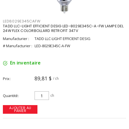
LED8029E345CAFW
TADD LLC-LIGHT EFFICIENT DESIG LED-8029E345C-A-FW LAMPE DEL
24W FLEX COLORBOLLARD RETROFIT 347V
Manufacturier :
TADD LLC-LIGHT EFFICIENT DESIG
# Manufacturier :
LED-8029E345C-A-FW
En inventaire
89,81 $
Prix
/ ch
Quantité
ch
AJOUTER AU
PANIER