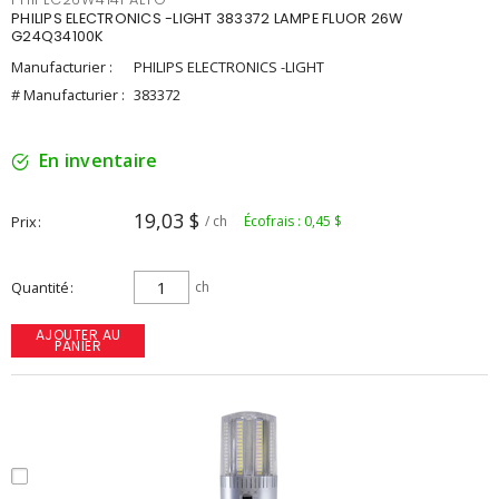
PHILIPS ELECTRONICS -LIGHT 383372 LAMPE FLUOR 26W
G24Q34100K
Manufacturier :
PHILIPS ELECTRONICS -LIGHT
# Manufacturier :
383372
En inventaire
19,03 $
Prix
/ ch
Écofrais : 0,45 $
Quantité
ch
AJOUTER AU
PANIER