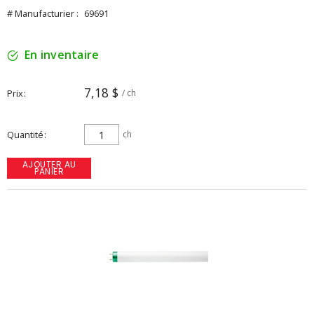
# Manufacturier :
69691
En inventaire
7,18 $
Prix
/ ch
Quantité
ch
AJOUTER AU
PANIER