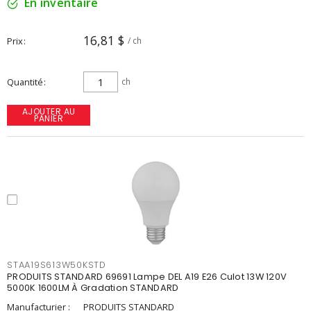
En inventaire
16,81 $
Prix
/ ch
Quantité
ch
AJOUTER AU
PANIER
STAA19S613W50KSTD
PRODUITS STANDARD 69691 Lampe DEL A19 E26 Culot 13W 120V
5000K 1600LM À Gradation STANDARD
Manufacturier :
PRODUITS STANDARD