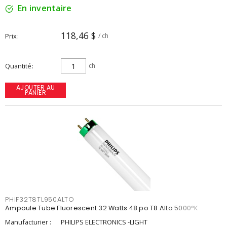
En inventaire
118,46 $
Prix
/ ch
Quantité
ch
AJOUTER AU
PANIER
PHIF32T8TL950ALTO
Ampoule Tube Fluorescent 32 Watts 48 po T8 Alto 5000°K
Manufacturier :
PHILIPS ELECTRONICS -LIGHT