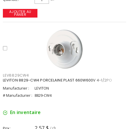
AJOUTER AU
PANIER
LEV8829CW4
LEVITON 8829-CW4 PORCELAINE PLAST 660W600V 4-1/2PO
Manufacturier :
LEVITON
# Manufacturier :
8829-CW4
En inventaire
2,57 $
Prix
/ ch