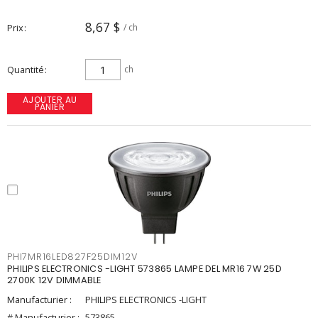
8,67 $
Prix
/ ch
Quantité
ch
AJOUTER AU
PANIER
PHI7MR16LED827F25DIM12V
PHILIPS ELECTRONICS -LIGHT 573865 LAMPE DEL MR16 7W 25D
2700K 12V DIMMABLE
Manufacturier :
PHILIPS ELECTRONICS -LIGHT
# Manufacturier :
573865