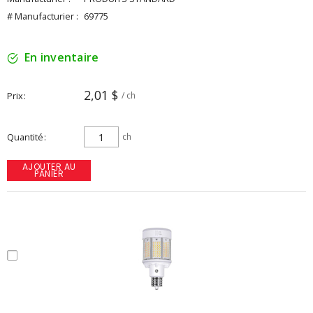
# Manufacturier :
69775
En inventaire
2,01 $
Prix
/ ch
Quantité
ch
AJOUTER AU
PANIER