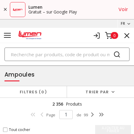
Lumen
Voir
Gratuit – sur Google Play
FR
0
PRODUITS
éclairage
Ampoules
FILTRES
0
TRIER PAR
2 356
Produits
Page
de
99
AJOUTER AU
Tout cocher
PANIER