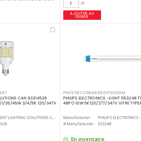
ch
AJOUTER AU
PANIER
347
PHI10T8CORE48850IF16GDIM
LUTIONS CAN 93314526
PHILIPS ELECTRONICS -LIGHT 553248 T
7 21/35/45W 3/4/5K 120/347V
48PO 10W 5K120/277/347V VITRE TYPE
CURRENT LIGHTING SOLUTIONS CAN
Manufacturier :
PHILIPS ELECTRONICS 
4526
# Manufacturier :
553248
En inventaire