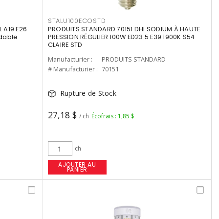
STALU100ECOSTD
 A19 E26
PRODUITS STANDARD 70151 DHI SODIUM À HAUTE
dable
PRESSION RÉGULIER 100W ED23.5 E39 1900K S54
CLAIRE STD
Manufacturier :
PRODUITS STANDARD
# Manufacturier :
70151
Rupture de Stock
27,18 $
/ ch
Écofrais : 1,85 $
ch
AJOUTER AU
PANIER