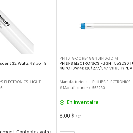
PHI10T8CORE48840IF16GDIM
cent 32 Watts 48 po T8
PHILIPS ELECTRONICS -LIGHT 553230 T
48PO 10W 4K120/277/347 VITRE TYPE A
PS ELECTRONICS -LIGHT
Manufacturier :
PHILIPS ELECTRONICS 
26
# Manufacturier :
553230
En inventaire
8,00 $
/ ch
ement. Contactez votre