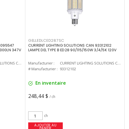
GELLEDLCED287SC
3095547
CURRENT LIGHTING SOLUTIONS CAN 93312102
0000LN 347V
LAMPE DEL TYPE B ED28 90/115/150W 3/4/5K 120V
CURRENT LIGHTING SOLUTIONS CAN
Manufacturier :
CURRENT LIGHTING SOLUTIONS CAN
# Manufacturier :
93312102
En inventaire
248,44 $
/ ch
ch
AJOUTER AU
PANIER