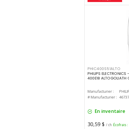
PHIC400S51ALTO
PHILIPS ELECTRONICS 
400E18 ALTOGOLIATH C
Manufacturier :
PHILI
# Manufacturier :
4673
En inventaire
30,59 $
/ ch
Écofrais :