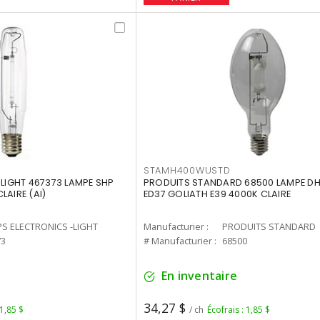
STAMH400WUSTD
-LIGHT 467373 LAMPE SHP
PRODUITS STANDARD 68500 LAMPE DH
LAIRE (AI)
ED37 GOLIATH E39 4000K CLAIRE
PS ELECTRONICS -LIGHT
Manufacturier :
PRODUITS STANDARD
73
# Manufacturier :
68500
En inventaire
34,27 $
 1,85 $
/ ch
Écofrais : 1,85 $