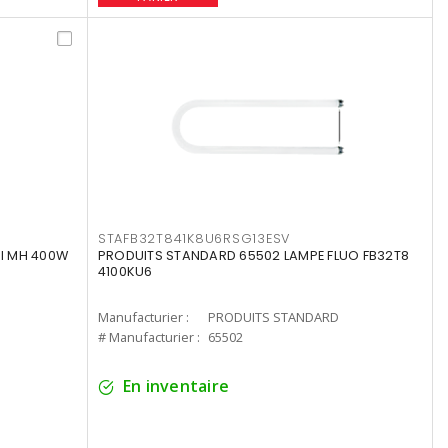
STAFB32T841K8U6RSG13ESV
I MH 400W
PRODUITS STANDARD 65502 LAMPE FLUO FB32T8
4100KU6
Manufacturier :
PRODUITS STANDARD
# Manufacturier :
65502
En inventaire