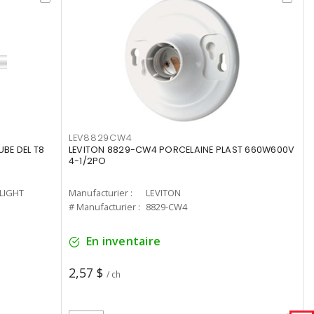
LEV8829CW4
UBE DEL T8
LEVITON 8829-CW4 PORCELAINE PLAST 660W600V
4-1/2PO
-LIGHT
Manufacturier :
LEVITON
# Manufacturier :
8829-CW4
En inventaire
2,57 $
/ ch