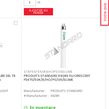
ch
Votre avis
AJOUTER AU
PANIER
STAF54T550K8HOPSG5ELUME
UBE DEL T8
PRODUITS STANDARD 69289 FLUORESCENT
A
F54T5/50K/8/HO/PS/G5/ELUME
-LIGHT
Manufacturier :
PRODUITS STANDARD
# Manufacturier :
69289
En inventaire