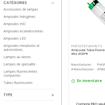
CATÉGORIES
Accessoires de lampes
Ampoules halogènes
Ampoules HID
Ampoules incandescentes
Ampoules LED
Ampoules miniatures et
PHIF32T8TL941ALTO
automotives
Ampoule Tube Fluores
Alto 4100°K
Lampes au xénon
Lampes de spécialité
Manufacturier :
PHILI
# Manufacturier :
4796
Lampes fluorescentes
compactes
En inventaire
Tubes fluorescents
TYPE
Compte PRO seul