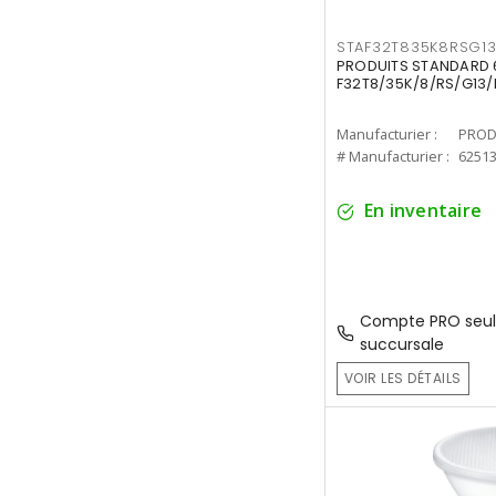
STAF32T835K8RSG1
PRODUITS STANDARD 6
F32T8/35K/8/RS/G13/
Manufacturier :
PROD
# Manufacturier :
6251
En inventaire
Compte PRO seul
succursale
VOIR LES DÉTAILS