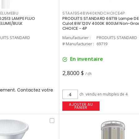
3ELUMEBU
STAA19S48W40KNDCHOICE4P
2513 LAMPE FLUO
PRODUITS STANDARD 69719 Lampe DEL
ELUME/BULK
Culot 8W 120V 4000K 800LM Non-Gra
CHOICE - 4P
UITS STANDARD
Manufacturier :
PRODUITS STANDARD
3
# Manufacturier :
69719
En inventaire
2,8000 $
/ ch
ement. Contactez votre
ch
vendu en multiples de 4
AJOUTER AU
PANIER