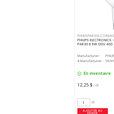
PHI85PAR30LCOR940
PHILIPS ELECTRONICS 
PAR30 8.5W 120V 40D
Manufacturier :
PHILI
# Manufacturier :
5874
En inventaire
12,25 $
/ ch
ch
AJOUTER AU
PANIER