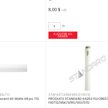
8,00 $
/ ch
ch
AJOUTER AU
PANIER
EALTO
STAF40T1265K9RSG13STD
cent 40 Watts 48 po T12
PRODUITS STANDARD 64253 FLUORES
F40T12/65K/9/RS/G13/STD