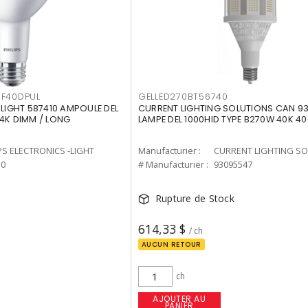
F40DPUL
GELLED270BT56740
-LIGHT 587410 AMPOULE DEL
CURRENT LIGHTING SOLUTIONS CAN 9
 4K DIMM / LONG
LAMPE DEL 1000HID TYPE B270W 40K 4
PS ELECTRONICS -LIGHT
Manufacturier :
10
# Manufacturier :
93095547
Rupture de Stock
614,33 $
/ ch
AUCUN RETOUR
ch
AJOUTER AU
PANIER