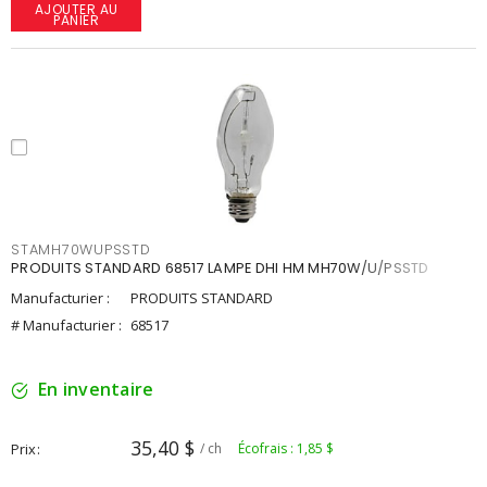
AJOUTER AU
PANIER
STAMH70WUPSSTD
PRODUITS STANDARD 68517 LAMPE DHI HM MH70W/U/PSSTD
Manufacturier :
PRODUITS STANDARD
# Manufacturier :
68517
En inventaire
35,40 $
Prix
/ ch
Écofrais : 1,85 $