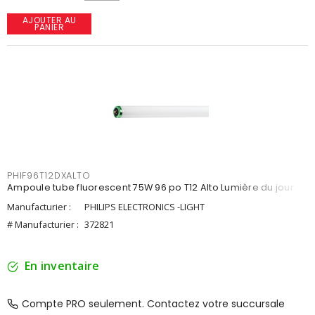
AJOUTER AU
PANIER
PHIF96T12DXALTO
Ampoule tube fluorescent 75W 96 po T12 Alto Lumière du jour
Manufacturier :
PHILIPS ELECTRONICS -LIGHT
# Manufacturier :
372821
En inventaire
Compte PRO seulement. Contactez votre succursale