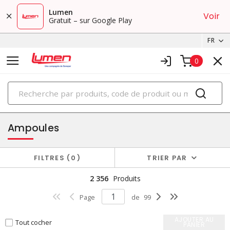
Lumen
Voir
Gratuit – sur Google Play
FR
0
PRODUITS
éclairage
Ampoules
FILTRES
0
TRIER PAR
2 356
Produits
Page
de
99
AJOUTER AU
Tout cocher
PANIER