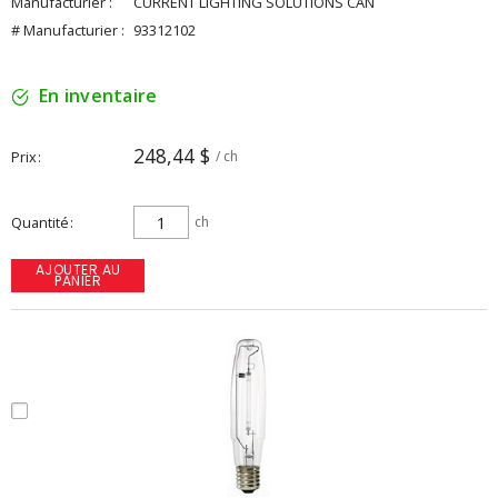
Manufacturier :
CURRENT LIGHTING SOLUTIONS CAN
# Manufacturier :
93312102
En inventaire
248,44 $
Prix
/ ch
Quantité
ch
AJOUTER AU
PANIER