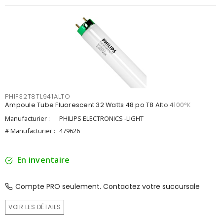
PHIF32T8TL941ALTO
Ampoule Tube Fluorescent 32 Watts 48 po T8 Alto 4100°K
Manufacturier :
PHILIPS ELECTRONICS -LIGHT
# Manufacturier :
479626
En inventaire
Compte PRO seulement. Contactez votre succursale
VOIR LES DÉTAILS