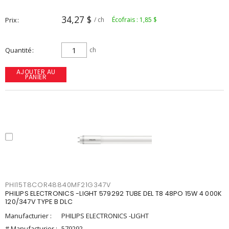
34,27 $
Prix
/ ch
Écofrais : 1,85 $
Quantité
ch
AJOUTER AU
PANIER
PHI15T8COR48840MF21G347V
PHILIPS ELECTRONICS -LIGHT 579292 TUBE DEL T8 48PO 15W 4 000K
120/347V TYPE B DLC
Manufacturier :
PHILIPS ELECTRONICS -LIGHT
# Manufacturier :
579292