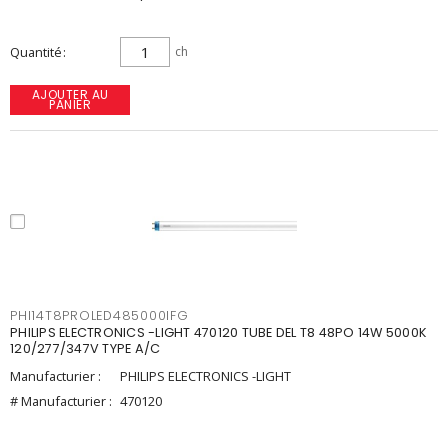
Quantité
ch
AJOUTER AU
PANIER
PHI14T8PROLED485000IFG
PHILIPS ELECTRONICS -LIGHT 470120 TUBE DEL T8 48PO 14W 5000K
120/277/347V TYPE A/C
Manufacturier :
PHILIPS ELECTRONICS -LIGHT
# Manufacturier :
470120