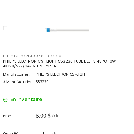
PHI10T8CORE48840IF16GDIM
PHILIPS ELECTRONICS -LIGHT 553230 TUBE DEL T8 48PO 10W
4K120/277/347 VITRE TYPE A
Manufacturier :
PHILIPS ELECTRONICS -LIGHT
# Manufacturier :
553230
En inventaire
8,00 $
Prix
/ ch
Quantité
ch