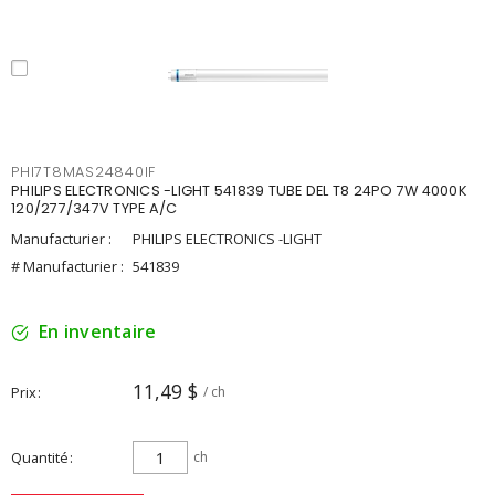
PHI7T8MAS24840IF
PHILIPS ELECTRONICS -LIGHT 541839 TUBE DEL T8 24PO 7W 4000K
120/277/347V TYPE A/C
Manufacturier :
PHILIPS ELECTRONICS -LIGHT
# Manufacturier :
541839
En inventaire
11,49 $
Prix
/ ch
Quantité
ch