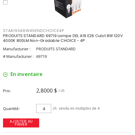
STAA19S48W40KNDCHOICE4P
PRODUITS STANDARD 69719 Lampe DEL A19 E26 Culot 8W 120V
4000K 800LM Non-Gradable CHOICE - 4P
Manufacturier :
PRODUITS STANDARD
# Manufacturier :
69719
En inventaire
2,8000 $
Prix
/ ch
Quantité
ch
vendu en multiples de 4
AJOUTER AU
PANIER