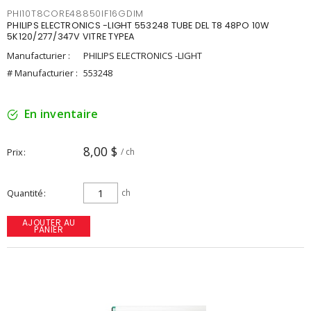
PHI10T8CORE48850IF16GDIM
PHILIPS ELECTRONICS -LIGHT 553248 TUBE DEL T8 48PO 10W
5K120/277/347V VITRE TYPEA
Manufacturier :
PHILIPS ELECTRONICS -LIGHT
# Manufacturier :
553248
En inventaire
8,00 $
Prix
/ ch
Quantité
ch
AJOUTER AU
PANIER