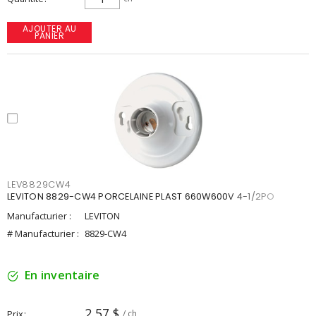
AJOUTER AU
PANIER
LEV8829CW4
LEVITON 8829-CW4 PORCELAINE PLAST 660W600V 4-1/2PO
Manufacturier :
LEVITON
# Manufacturier :
8829-CW4
En inventaire
2,57 $
Prix
/ ch