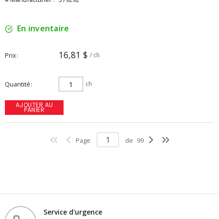
En inventaire
16,81 $
Prix
/ ch
Quantité
ch
AJOUTER AU
PANIER
Page
de
99
Service d'urgence