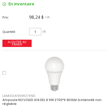
En inventaire
98,24 $
Prix
/ ch
Quantité
ch
AJOUTER AU
PANIER
LAMLEDA199W27KND
Ampoule NOVOLED A19 DEL 9.5W 2700°K 800LM à intensité non
réglable