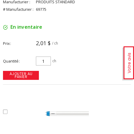
Manufacturier :
PRODUITS STANDARD
# Manufacturier :
69775
En inventaire
2,01 $
Prix
/ ch
Votre avis
Quantité
ch
AJOUTER AU
PANIER