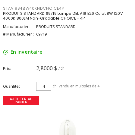
STAA19S48W40KNDCHOICE4P
PRODUITS STANDARD 69719 Lampe DEL A19 E26 Culot 8W 120V
4000K 800LM Non-Gradable CHOICE - 4P
Manufacturier :
PRODUITS STANDARD
# Manufacturier :
69719
En inventaire
2,8000 $
Prix
/ ch
Quantité
ch
vendu en multiples de 4
AJOUTER AU
PANIER