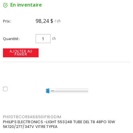
En inventaire
98,24 $
Prix
/ ch
Quantité
ch
AJOUTER AU
PANIER
PHI10T8CORE48850IF16GDIM
PHILIPS ELECTRONICS -LIGHT 553248 TUBE DEL T8 48PO 10W
5K120/277/347V VITRE TYPEA