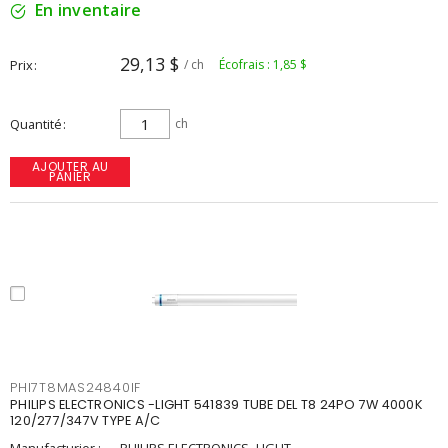
En inventaire
29,13 $
Prix
/ ch
Écofrais : 1,85 $
Quantité
ch
AJOUTER AU
PANIER
PHI7T8MAS24840IF
PHILIPS ELECTRONICS -LIGHT 541839 TUBE DEL T8 24PO 7W 4000K
120/277/347V TYPE A/C