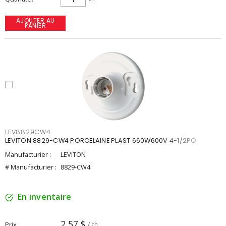
AJOUTER AU
PANIER
LEV8829CW4
LEVITON 8829-CW4 PORCELAINE PLAST 660W600V 4-1/2PO
Manufacturier :
LEVITON
# Manufacturier :
8829-CW4
En inventaire
2,57 $
Prix
/ ch