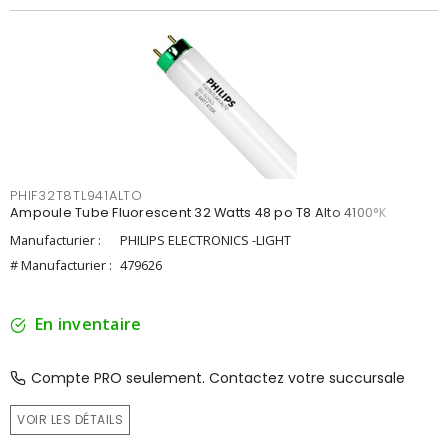
PHIF32T8TL941ALTO
Ampoule Tube Fluorescent 32 Watts 48 po T8 Alto 4100°K
Manufacturier :
PHILIPS ELECTRONICS -LIGHT
# Manufacturier :
479626
En inventaire
Compte PRO seulement. Contactez votre succursale
VOIR LES DÉTAILS