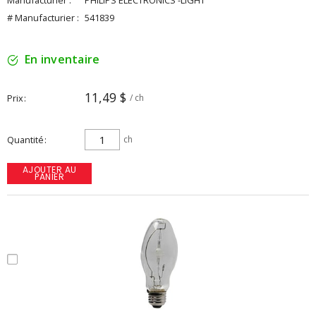
Manufacturier :
PHILIPS ELECTRONICS -LIGHT
# Manufacturier :
541839
En inventaire
11,49 $
Prix
/ ch
Quantité
ch
AJOUTER AU
PANIER