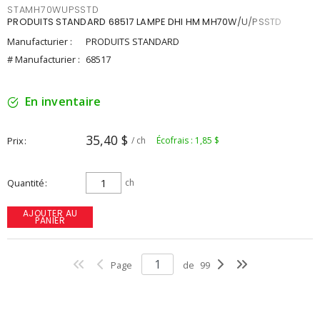
STAMH70WUPSSTD
PRODUITS STANDARD 68517 LAMPE DHI HM MH70W/U/PSSTD
Manufacturier :
PRODUITS STANDARD
# Manufacturier :
68517
En inventaire
35,40 $
Prix
/ ch
Écofrais : 1,85 $
Quantité
ch
AJOUTER AU
PANIER
Page
de
99