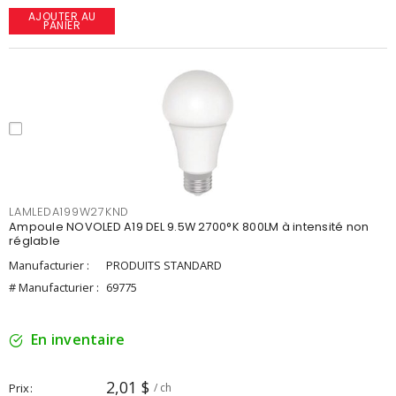
AJOUTER AU
PANIER
LAMLEDA199W27KND
Ampoule NOVOLED A19 DEL 9.5W 2700°K 800LM à intensité non
réglable
Manufacturier :
PRODUITS STANDARD
# Manufacturier :
69775
En inventaire
2,01 $
Prix
/ ch