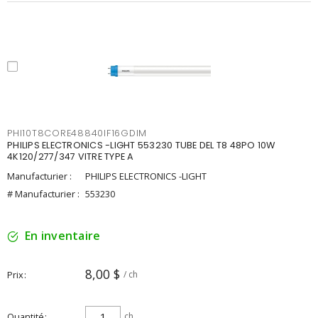
PHI10T8CORE48840IF16GDIM
PHILIPS ELECTRONICS -LIGHT 553230 TUBE DEL T8 48PO 10W
4K120/277/347 VITRE TYPE A
Manufacturier :
PHILIPS ELECTRONICS -LIGHT
# Manufacturier :
553230
En inventaire
8,00 $
Prix
/ ch
Quantité
ch