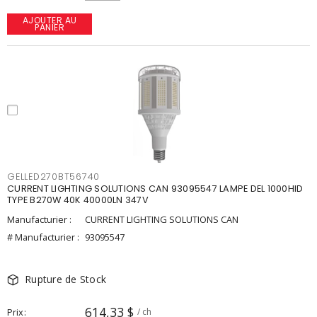
AJOUTER AU
PANIER
GELLED270BT56740
CURRENT LIGHTING SOLUTIONS CAN 93095547 LAMPE DEL 1000HID
TYPE B270W 40K 40000LN 347V
Manufacturier :
CURRENT LIGHTING SOLUTIONS CAN
# Manufacturier :
93095547
Rupture de Stock
614,33 $
Prix
/ ch