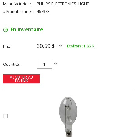
Manufacturier :
PHILIPS ELECTRONICS -LIGHT
# Manufacturier :
467373
En inventaire
30,59 $
Prix
/ ch
Écofrais : 1,85 $
Quantité
ch
AJOUTER AU
PANIER