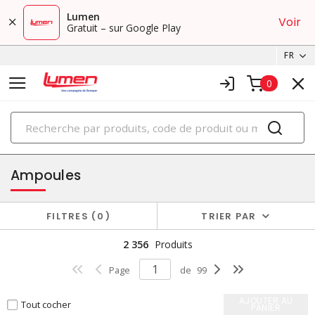
Lumen
Voir
Gratuit – sur Google Play
FR
0
PRODUITS
éclairage
Ampoules
FILTRES
0
TRIER PAR
2 356
Produits
Page
de
99
AJOUTER AU
Tout cocher
PANIER