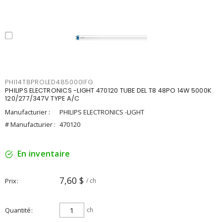
PHI14T8PROLED485000IFG
PHILIPS ELECTRONICS -LIGHT 470120 TUBE DEL T8 48PO 14W 5000K
120/277/347V TYPE A/C
Manufacturier :
PHILIPS ELECTRONICS -LIGHT
# Manufacturier :
470120
En inventaire
7,60 $
Prix
/ ch
Quantité
ch