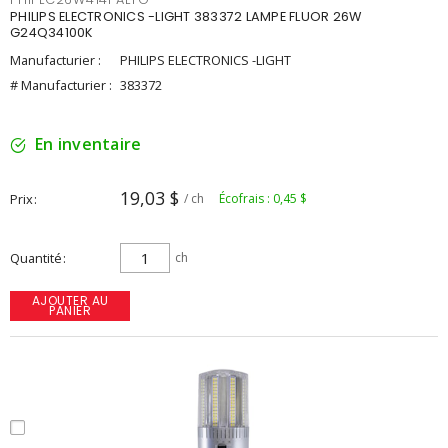
PHILIPS ELECTRONICS -LIGHT 383372 LAMPE FLUOR 26W
G24Q34100K
Manufacturier :
PHILIPS ELECTRONICS -LIGHT
# Manufacturier :
383372
En inventaire
19,03 $
Prix
/ ch
Écofrais : 0,45 $
Quantité
ch
AJOUTER AU
PANIER