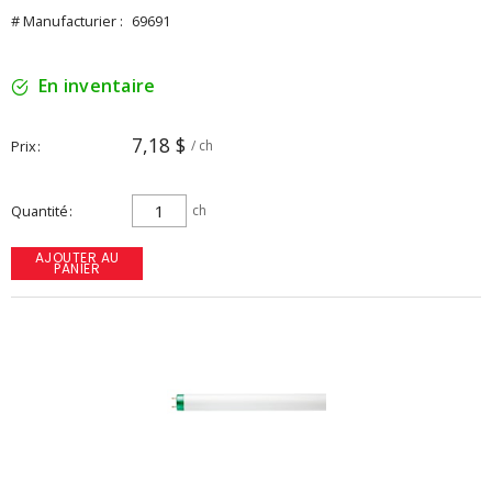
# Manufacturier :
69691
En inventaire
7,18 $
Prix
/ ch
Quantité
ch
AJOUTER AU
PANIER