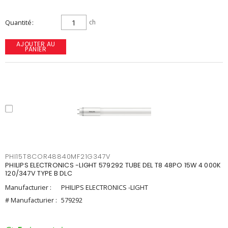
Quantité
ch
AJOUTER AU
PANIER
PHI15T8COR48840MF21G347V
PHILIPS ELECTRONICS -LIGHT 579292 TUBE DEL T8 48PO 15W 4 000K
120/347V TYPE B DLC
Manufacturier :
PHILIPS ELECTRONICS -LIGHT
# Manufacturier :
579292