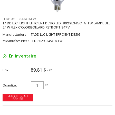
LED8029E345CAFW
TADD LLC-LIGHT EFFICIENT DESIG LED-8029E345C-A-FW LAMPE DEL
24W FLEX COLORBOLLARD RETROFIT 347V
Manufacturier :
TADD LLC-LIGHT EFFICIENT DESIG
# Manufacturier :
LED-8029E345C-A-FW
En inventaire
89,81 $
Prix
/ ch
Quantité
ch
AJOUTER AU
PANIER