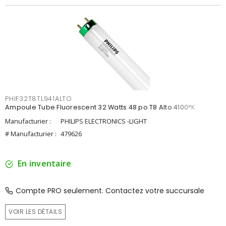
PHIF32T8TL941ALTO
Ampoule Tube Fluorescent 32 Watts 48 po T8 Alto 4100°K
Manufacturier :
PHILIPS ELECTRONICS -LIGHT
# Manufacturier :
479626
En inventaire
Compte PRO seulement. Contactez votre succursale
VOIR LES DÉTAILS