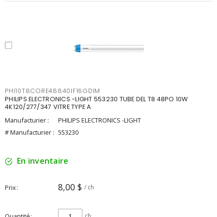
PHI10T8CORE48840IF16GDIM
PHILIPS ELECTRONICS -LIGHT 553230 TUBE DEL T8 48PO 10W
4K120/277/347 VITRE TYPE A
Manufacturier :
PHILIPS ELECTRONICS -LIGHT
# Manufacturier :
553230
En inventaire
8,00 $
Prix
/ ch
Quantité
ch