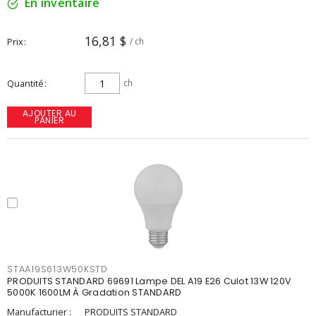
En inventaire
16,81 $
Prix
/ ch
Quantité
ch
AJOUTER AU
PANIER
STAA19S613W50KSTD
PRODUITS STANDARD 69691 Lampe DEL A19 E26 Culot 13W 120V
5000K 1600LM À Gradation STANDARD
Manufacturier :
PRODUITS STANDARD