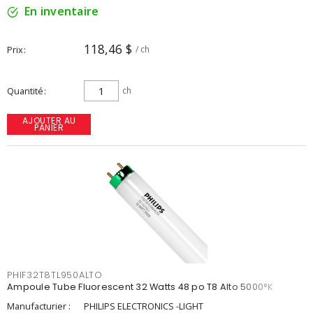
En inventaire
118,46 $
Prix
/ ch
Quantité
ch
AJOUTER AU
PANIER
PHIF32T8TL950ALTO
Ampoule Tube Fluorescent 32 Watts 48 po T8 Alto 5000°K
Manufacturier :
PHILIPS ELECTRONICS -LIGHT