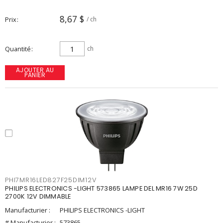
8,67 $
Prix
/ ch
Quantité
ch
AJOUTER AU
PANIER
PHI7MR16LED827F25DIM12V
PHILIPS ELECTRONICS -LIGHT 573865 LAMPE DEL MR16 7W 25D
2700K 12V DIMMABLE
Manufacturier :
PHILIPS ELECTRONICS -LIGHT
# Manufacturier :
573865