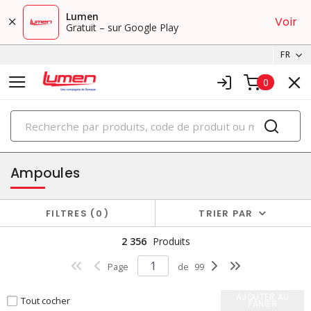
Lumen
Voir
Gratuit – sur Google Play
FR
0
PRODUITS
éclairage
Ampoules
FILTRES
0
TRIER PAR
2 356
Produits
Page
de
99
AJOUTER AU
Tout cocher
PANIER