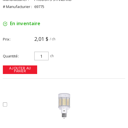
# Manufacturier :
69775
En inventaire
2,01 $
Prix
/ ch
Quantité
ch
AJOUTER AU
PANIER