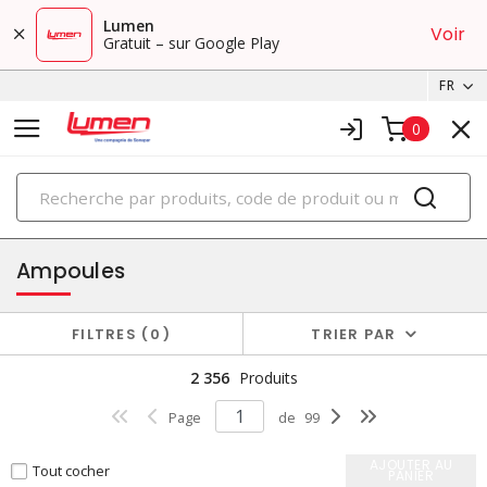
Lumen
Voir
Gratuit – sur Google Play
FR
0
PRODUITS
éclairage
Ampoules
FILTRES
0
TRIER PAR
2 356
Produits
Page
de
99
AJOUTER AU
Tout cocher
PANIER