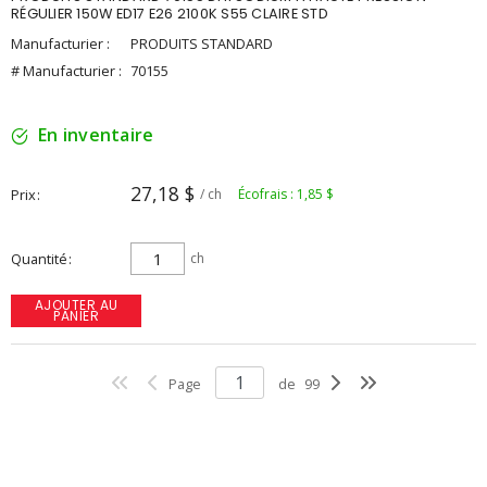
RÉGULIER 150W ED17 E26 2100K S55 CLAIRE STD
Manufacturier :
PRODUITS STANDARD
# Manufacturier :
70155
En inventaire
27,18 $
Prix
/ ch
Écofrais : 1,85 $
Quantité
ch
AJOUTER AU
PANIER
Page
de
99