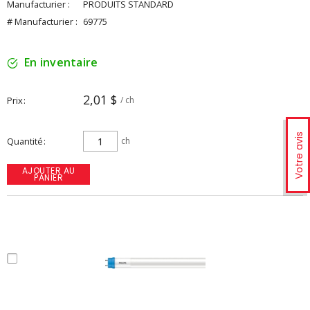
Manufacturier :
PRODUITS STANDARD
# Manufacturier :
69775
En inventaire
2,01 $
Prix
/ ch
Votre avis
Quantité
ch
AJOUTER AU
PANIER