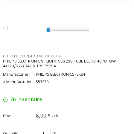
PHI10T8CORE48840IF16GDIM
PHILIPS ELECTRONICS -LIGHT 553230 TUBE DEL T8 48PO 10W
4K120/277/347 VITRE TYPE A
Manufacturier :
PHILIPS ELECTRONICS -LIGHT
# Manufacturier :
553230
En inventaire
8,00 $
Prix
/ ch
Quantité
ch