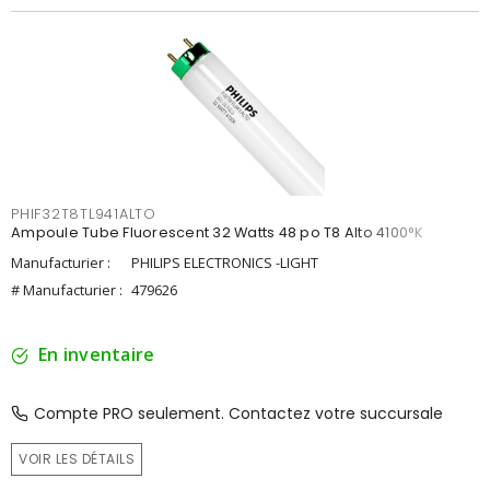
PHIF32T8TL941ALTO
Ampoule Tube Fluorescent 32 Watts 48 po T8 Alto 4100°K
Manufacturier :
PHILIPS ELECTRONICS -LIGHT
# Manufacturier :
479626
En inventaire
Compte PRO seulement. Contactez votre succursale
VOIR LES DÉTAILS