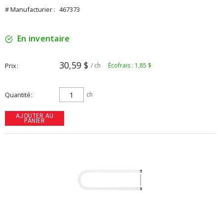
# Manufacturier :
467373
En inventaire
30,59 $
Prix
/ ch
Écofrais : 1,85 $
Quantité
ch
AJOUTER AU
PANIER