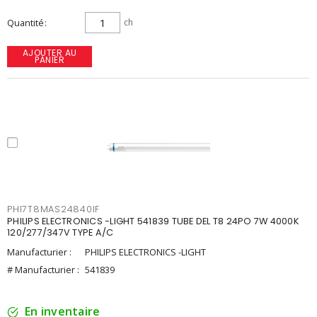
Quantité
ch
AJOUTER AU
PANIER
PHI7T8MAS24840IF
PHILIPS ELECTRONICS -LIGHT 541839 TUBE DEL T8 24PO 7W 4000K
120/277/347V TYPE A/C
Manufacturier :
PHILIPS ELECTRONICS -LIGHT
# Manufacturier :
541839
En inventaire