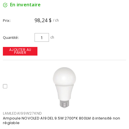
En inventaire
98,24 $
Prix
/ ch
Quantité
ch
AJOUTER AU
PANIER
LAMLEDA199W27KND
Ampoule NOVOLED A19 DEL 9.5W 2700°K 800LM à intensité non
réglable