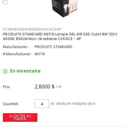
STAA19S48W40KNDCHOICE4P
PRODUITS STANDARD 69719 Lampe DEL A19 E26 Culot 8W 120V
4000K 800LM Non-Gradable CHOICE - 4P
Manufacturier :
PRODUITS STANDARD
# Manufacturier :
69719
En inventaire
2,8000 $
Prix
/ ch
Quantité
ch
vendu en multiples de 4
AJOUTER AU
PANIER