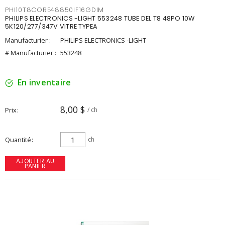
PHI10T8CORE48850IF16GDIM
PHILIPS ELECTRONICS -LIGHT 553248 TUBE DEL T8 48PO 10W
5K120/277/347V VITRE TYPEA
Manufacturier :
PHILIPS ELECTRONICS -LIGHT
# Manufacturier :
553248
En inventaire
8,00 $
Prix
/ ch
Quantité
ch
AJOUTER AU
PANIER