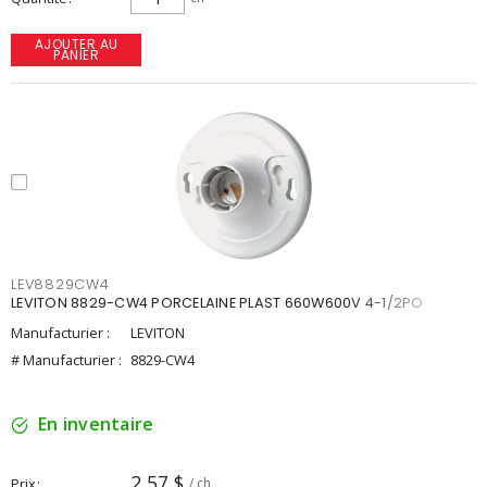
AJOUTER AU
PANIER
LEV8829CW4
LEVITON 8829-CW4 PORCELAINE PLAST 660W600V 4-1/2PO
Manufacturier :
LEVITON
# Manufacturier :
8829-CW4
En inventaire
2,57 $
Prix
/ ch