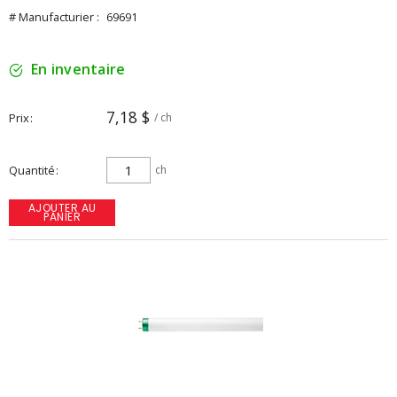
# Manufacturier :
69691
En inventaire
7,18 $
Prix
/ ch
Quantité
ch
AJOUTER AU
PANIER