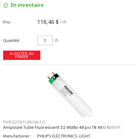
En inventaire
118,46 $
Prix
/ ch
Quantité
ch
AJOUTER AU
PANIER
PHIF32T8TL950ALTO
Ampoule Tube Fluorescent 32 Watts 48 po T8 Alto 5000°K
Manufacturier :
PHILIPS ELECTRONICS -LIGHT