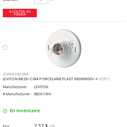
AJOUTER AU
PANIER
LEV8829CW4
LEVITON 8829-CW4 PORCELAINE PLAST 660W600V 4-1/2PO
Manufacturier :
LEVITON
# Manufacturier :
8829-CW4
En inventaire
2,57 $
Prix
/ ch