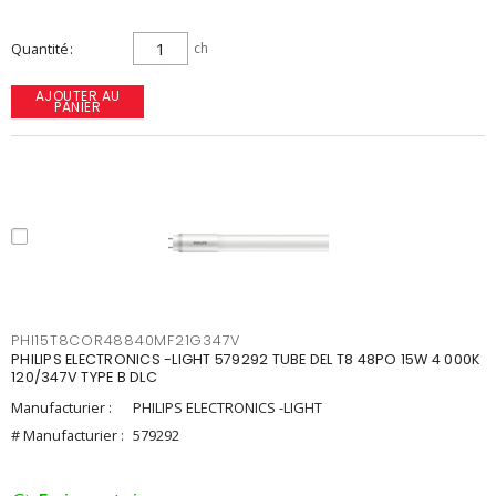
Quantité
ch
AJOUTER AU
PANIER
PHI15T8COR48840MF21G347V
PHILIPS ELECTRONICS -LIGHT 579292 TUBE DEL T8 48PO 15W 4 000K
120/347V TYPE B DLC
Manufacturier :
PHILIPS ELECTRONICS -LIGHT
# Manufacturier :
579292