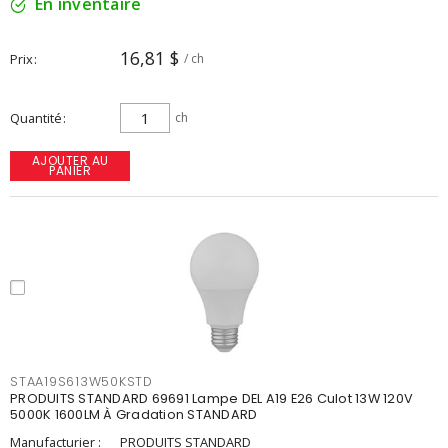
En inventaire
16,81 $
Prix
/ ch
Quantité
ch
AJOUTER AU
PANIER
STAA19S613W50KSTD
PRODUITS STANDARD 69691 Lampe DEL A19 E26 Culot 13W 120V
5000K 1600LM À Gradation STANDARD
Manufacturier :
PRODUITS STANDARD