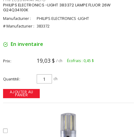
PHILIPS ELECTRONICS -LIGHT 383372 LAMPE FLUOR 26W
G24Q34100K
Manufacturier :
PHILIPS ELECTRONICS -LIGHT
# Manufacturier :
383372
En inventaire
19,03 $
Prix
/ ch
Écofrais : 0,45 $
Quantité
ch
AJOUTER AU
PANIER