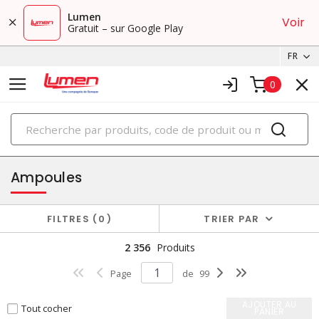
Lumen
Voir
Gratuit – sur Google Play
FR
0
PRODUITS
éclairage
Ampoules
FILTRES
0
TRIER PAR
2 356
Produits
Page
de
99
AJOUTER AU
Tout cocher
PANIER