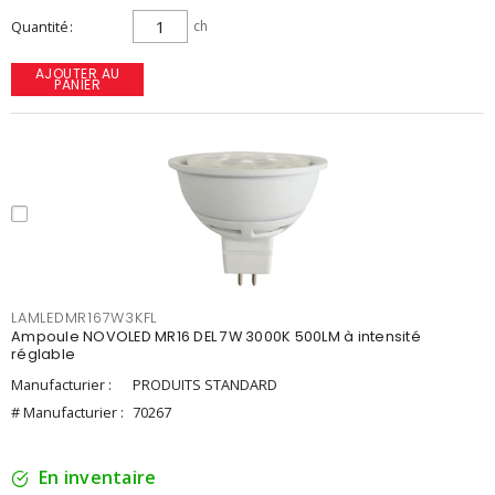
Quantité
ch
AJOUTER AU
PANIER
LAMLEDMR167W3KFL
Ampoule NOVOLED MR16 DEL 7W 3000K 500LM à intensité
réglable
Manufacturier :
PRODUITS STANDARD
# Manufacturier :
70267
En inventaire