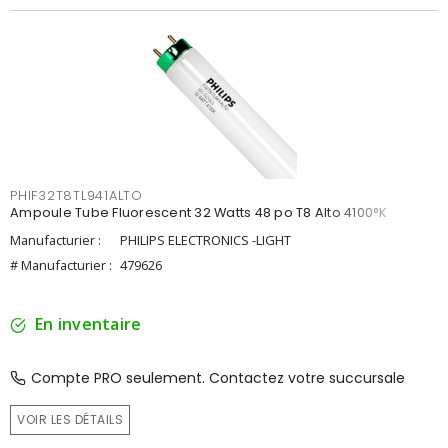
PHIF32T8TL941ALTO
Ampoule Tube Fluorescent 32 Watts 48 po T8 Alto 4100°K
Manufacturier :
PHILIPS ELECTRONICS -LIGHT
# Manufacturier :
479626
En inventaire
Compte PRO seulement. Contactez votre succursale
VOIR LES DÉTAILS