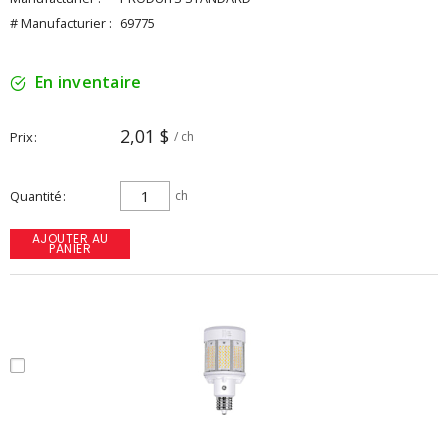
# Manufacturier :
69775
En inventaire
2,01 $
Prix
/ ch
Quantité
ch
AJOUTER AU
PANIER