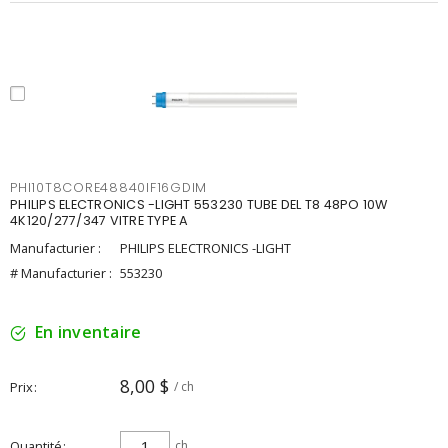
PHI10T8CORE48840IF16GDIM
PHILIPS ELECTRONICS -LIGHT 553230 TUBE DEL T8 48PO 10W
4K120/277/347 VITRE TYPE A
Manufacturier :
PHILIPS ELECTRONICS -LIGHT
# Manufacturier :
553230
En inventaire
8,00 $
Prix
/ ch
Quantité
ch