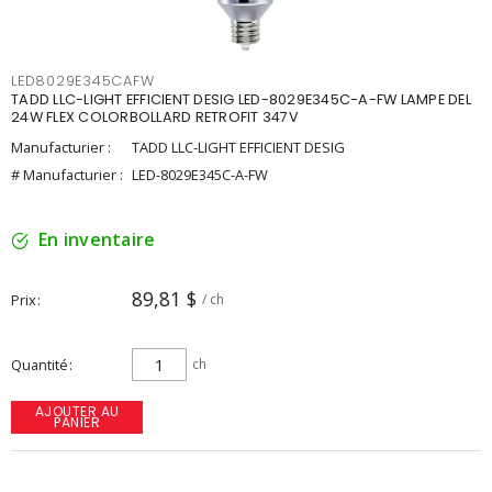
LED8029E345CAFW
TADD LLC-LIGHT EFFICIENT DESIG LED-8029E345C-A-FW LAMPE DEL
24W FLEX COLORBOLLARD RETROFIT 347V
Manufacturier :
TADD LLC-LIGHT EFFICIENT DESIG
# Manufacturier :
LED-8029E345C-A-FW
En inventaire
89,81 $
Prix
/ ch
Quantité
ch
AJOUTER AU
PANIER