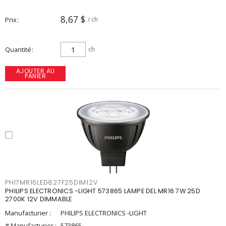
8,67 $
Prix
/ ch
Quantité
ch
AJOUTER AU
PANIER
PHI7MR16LED827F25DIM12V
PHILIPS ELECTRONICS -LIGHT 573865 LAMPE DEL MR16 7W 25D
2700K 12V DIMMABLE
Manufacturier :
PHILIPS ELECTRONICS -LIGHT
# Manufacturier :
573865