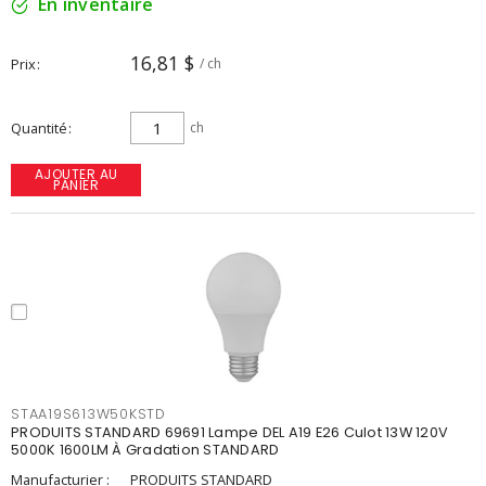
En inventaire
16,81 $
Prix
/ ch
Quantité
ch
AJOUTER AU
PANIER
STAA19S613W50KSTD
PRODUITS STANDARD 69691 Lampe DEL A19 E26 Culot 13W 120V
5000K 1600LM À Gradation STANDARD
Manufacturier :
PRODUITS STANDARD