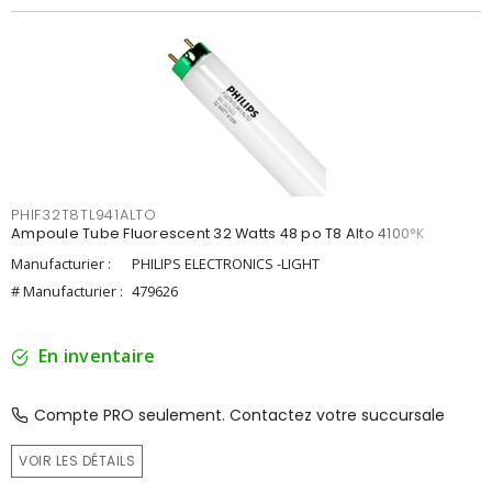
PHIF32T8TL941ALTO
Ampoule Tube Fluorescent 32 Watts 48 po T8 Alto 4100°K
Manufacturier :
PHILIPS ELECTRONICS -LIGHT
# Manufacturier :
479626
En inventaire
Compte PRO seulement. Contactez votre succursale
VOIR LES DÉTAILS