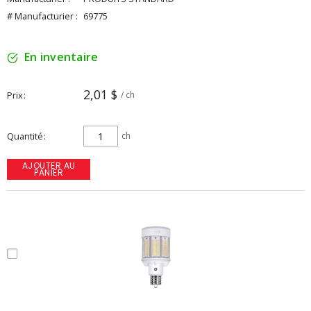
# Manufacturier :
69775
En inventaire
2,01 $
Prix
/ ch
Quantité
ch
AJOUTER AU
PANIER