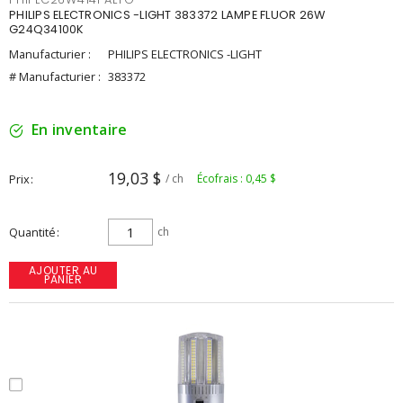
PHILIPS ELECTRONICS -LIGHT 383372 LAMPE FLUOR 26W
G24Q34100K
Manufacturier :
PHILIPS ELECTRONICS -LIGHT
# Manufacturier :
383372
En inventaire
19,03 $
Prix
/ ch
Écofrais : 0,45 $
Quantité
ch
AJOUTER AU
PANIER