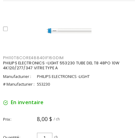
PHI10T8CORE48840IF16GDIM
PHILIPS ELECTRONICS -LIGHT 553230 TUBE DEL T8 48PO 10W
4K120/277/347 VITRE TYPE A
Manufacturier :
PHILIPS ELECTRONICS -LIGHT
# Manufacturier :
553230
En inventaire
8,00 $
Prix
/ ch
Quantité
ch