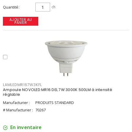
Quantité
ch
AJOUTER AU
PANIER
LAMLEDMR167W3KFL
Ampoule NOVOLED MR16 DEL 7W 3000K 500LM à intensité
réglable
Manufacturier :
PRODUITS STANDARD
# Manufacturier :
70267
En inventaire