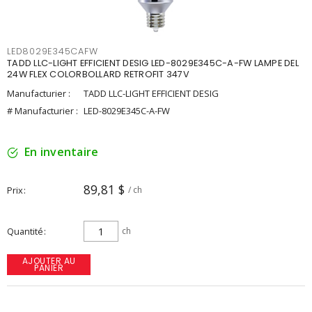
LED8029E345CAFW
TADD LLC-LIGHT EFFICIENT DESIG LED-8029E345C-A-FW LAMPE DEL
24W FLEX COLORBOLLARD RETROFIT 347V
Manufacturier :
TADD LLC-LIGHT EFFICIENT DESIG
# Manufacturier :
LED-8029E345C-A-FW
En inventaire
89,81 $
Prix
/ ch
Quantité
ch
AJOUTER AU
PANIER