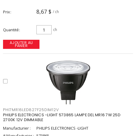
8,67 $
Prix
/ ch
Quantité
ch
AJOUTER AU
PANIER
PHI7MR16LED827F25DIM12V
PHILIPS ELECTRONICS -LIGHT 573865 LAMPE DEL MR16 7W 25D
2700K 12V DIMMABLE
Manufacturier :
PHILIPS ELECTRONICS -LIGHT
# Manufacturier :
573865