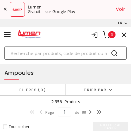
Lumen
Voir
Gratuit – sur Google Play
FR
0
PRODUITS
éclairage
Ampoules
FILTRES
0
TRIER PAR
2 356
Produits
Page
de
99
AJOUTER AU
Tout cocher
PANIER