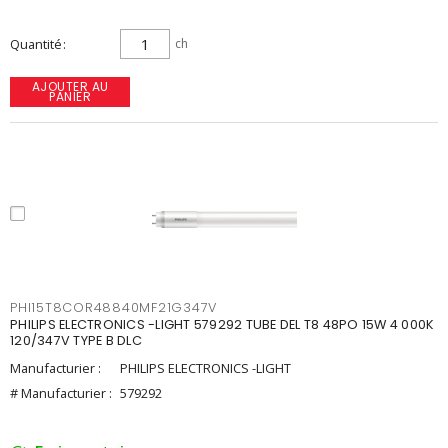
Quantité
ch
AJOUTER AU
PANIER
PHI15T8COR48840MF21G347V
PHILIPS ELECTRONICS -LIGHT 579292 TUBE DEL T8 48PO 15W 4 000K
120/347V TYPE B DLC
Manufacturier :
PHILIPS ELECTRONICS -LIGHT
# Manufacturier :
579292