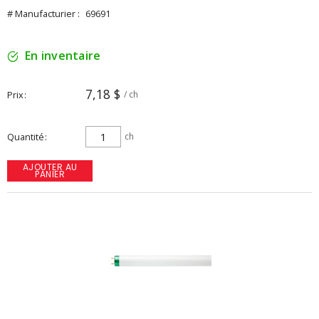
# Manufacturier :
69691
En inventaire
7,18 $
Prix
/ ch
Quantité
ch
AJOUTER AU
PANIER