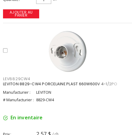
AJOUTER AU
PANIER
LEV8829CW4
LEVITON 8829-CW4 PORCELAINE PLAST 660W600V 4-1/2PO
Manufacturier :
LEVITON
# Manufacturier :
8829-CW4
En inventaire
2,57 $
Prix
/ ch