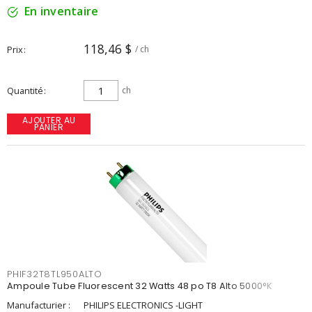
En inventaire
118,46 $
Prix
/ ch
Quantité
ch
AJOUTER AU
PANIER
PHIF32T8TL950ALTO
Ampoule Tube Fluorescent 32 Watts 48 po T8 Alto 5000°K
Manufacturier :
PHILIPS ELECTRONICS -LIGHT