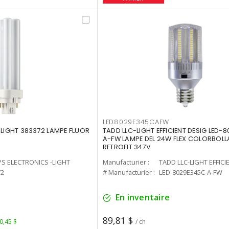
LED8029E345CAFW
-LIGHT 383372 LAMPE FLUOR
TADD LLC-LIGHT EFFICIENT DESIG LED-
A-FW LAMPE DEL 24W FLEX COLORBOL
RETROFIT 347V
PS ELECTRONICS -LIGHT
Manufacturier :
TADD LLC-LIGHT EFFICI
72
# Manufacturier :
LED-8029E345C-A-FW
En inventaire
89,81 $
 0,45 $
/ ch