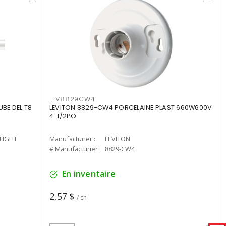
LEV8829CW4
UBE DEL T8
LEVITON 8829-CW4 PORCELAINE PLAST 660W600V
4-1/2PO
-LIGHT
Manufacturier :
LEVITON
# Manufacturier :
8829-CW4
En inventaire
2,57 $
/ ch