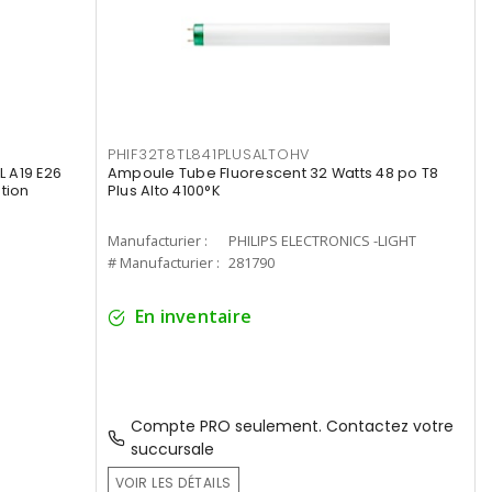
PHIF32T8TL841PLUSALTOHV
 A19 E26
Ampoule Tube Fluorescent 32 Watts 48 po T8
tion
Plus Alto 4100°K
Manufacturier :
PHILIPS ELECTRONICS -LIGHT
# Manufacturier :
281790
En inventaire
Compte PRO seulement. Contactez votre
succursale
VOIR LES DÉTAILS