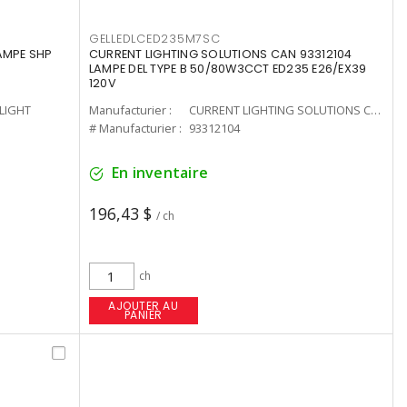
GELLEDLCED235M7SC
LAMPE SHP
CURRENT LIGHTING SOLUTIONS CAN 93312104
LAMPE DEL TYPE B 50/80W3CCT ED235 E26/EX39
120V
-LIGHT
Manufacturier :
CURRENT LIGHTING SOLUTIONS CAN
# Manufacturier :
93312104
En inventaire
196,43 $
/ ch
ch
AJOUTER AU
PANIER