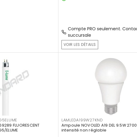
Compte PRO seulement. Contac
succursale
VOIR LES DÉTAILS
G5ELUME
LAMLEDA199W27KND
69289 FLUORESCENT
Ampoule NOVOLED A19 DEL 9.5W 2700
G5/ELUME
intensité non réglable