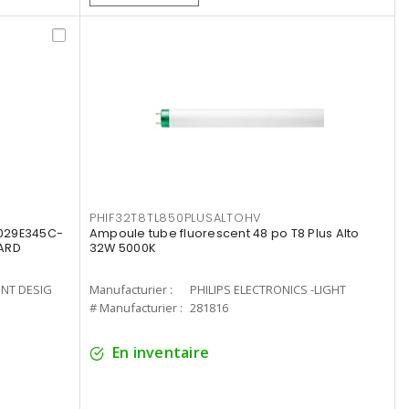
PHIF32T8TL850PLUSALTOHV
8029E345C-
Ampoule tube fluorescent 48 po T8 Plus Alto
LARD
32W 5000K
ENT DESIG
Manufacturier :
PHILIPS ELECTRONICS -LIGHT
# Manufacturier :
281816
En inventaire