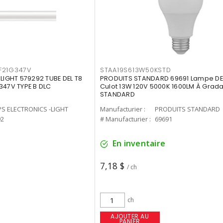
F21G347V
STAA19S613W50KSTD
-LIGHT 579292 TUBE DEL T8
PRODUITS STANDARD 69691 Lampe DEL
347V TYPE B DLC
Culot 13W 120V 5000K 1600LM À Grada
STANDARD
PS ELECTRONICS -LIGHT
Manufacturier :
PRODUITS STANDARD
92
# Manufacturier :
69691
En inventaire
7,18 $
/ ch
ch
AJOUTER AU
PANIER