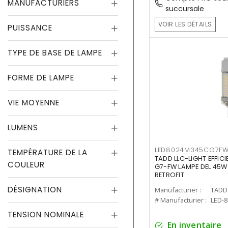
MANUFACTURIERS
succursale
VOIR LES DÉTAILS
PUISSANCE
TYPE DE BASE DE LAMPE
FORME DE LAMPE
VIE MOYENNE
LUMENS
LED8024M345CG7F
TEMPÉRATURE DE LA
TADD LLC-LIGHT EFFIC
COULEUR
G7-FW LAMPE DEL 45W
RETROFIT
DÉSIGNATION
Manufacturier :
TADD 
# Manufacturier :
LED-
TENSION NOMINALE
En inventaire