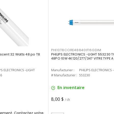
PHI10T8CORE48840IF16GDIM
cent 32 Watts 48 po T8
PHILIPS ELECTRONICS -LIGHT 553230 T
48PO 10W 4K120/277/347 VITRE TYPE A
PS ELECTRONICS -LIGHT
Manufacturier :
PHILIPS ELECTRONICS 
26
# Manufacturier :
553230
En inventaire
8,00 $
/ ch
ement. Contactez votre