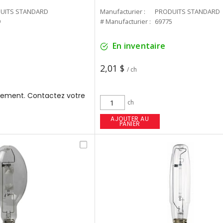
UITS STANDARD
Manufacturier :
PRODUITS STANDARD
9
# Manufacturier :
69775
En inventaire
2,01 $
/ ch
ement. Contactez votre
ch
AJOUTER AU
PANIER