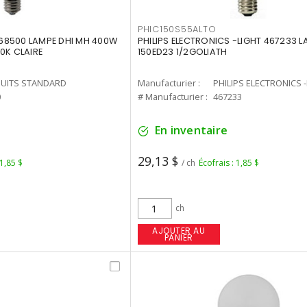
PHIC150S55ALTO
68500 LAMPE DHI MH 400W
PHILIPS ELECTRONICS -LIGHT 467233 
0K CLAIRE
150ED23 1/2GOLIATH
UITS STANDARD
Manufacturier :
PHILIPS ELECTRONICS 
0
# Manufacturier :
467233
En inventaire
29,13 $
 1,85 $
/ ch
Écofrais : 1,85 $
ch
AJOUTER AU
PANIER