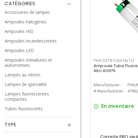
CATÉGORIES
Accessoires de lampes
Ampoules halogènes
Ampoules HID
Ampoules incandescentes
Ampoules LED
Ampoules miniatures et
PHIF32T8TL941ALTO
automotives
Ampoule Tube Fluores
Alto 4100°K
Lampes au xénon
Lampes de spécialité
Manufacturier :
PHILI
# Manufacturier :
4796
Lampes fluorescentes
compactes
En inventaire
Tubes fluorescents
TYPE
Compte PRO seul