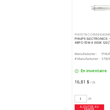
PHI15T8COR48840M
PHILIPS ELECTRONICS 
48PO 15W 4 000K 120/
Manufacturier :
PHILI
# Manufacturier :
5792
En inventaire
16,81 $
/ ch
ch
AJOUTER AU
PANIER