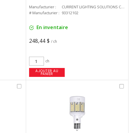
Manufacturier :
CURRENT LIGHTING SOLUTIONS CAN
# Manufacturier :
93312102
En inventaire
248,44 $
/ ch
ch
AJOUTER AU
PANIER