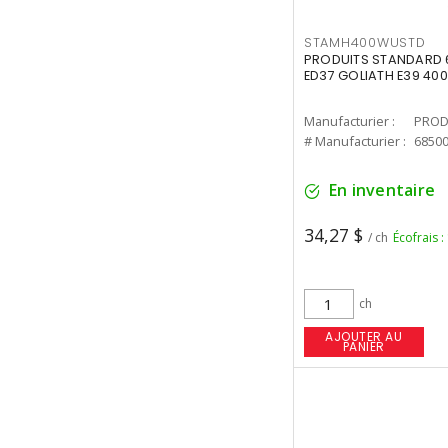
STAMH400WUSTD
PRODUITS STANDARD 
ED37 GOLIATH E39 400
Manufacturier :
PROD
# Manufacturier :
6850
En inventaire
34,27 $
/ ch
Écofrais :
ch
AJOUTER AU
PANIER