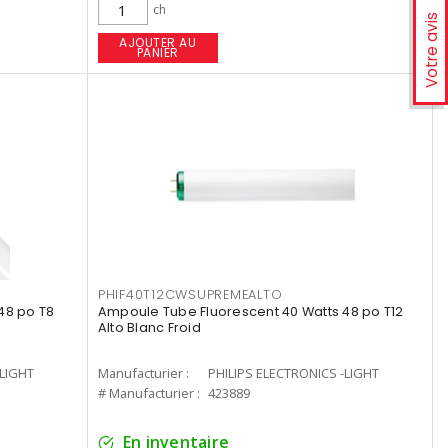
ch
Votre avis
AJOUTER AU
PANIER
PHIF40T12CWSUPREMEALTO
48 po T8
Ampoule Tube Fluorescent 40 Watts 48 po T12
Alto Blanc Froid
-LIGHT
Manufacturier :
PHILIPS ELECTRONICS -LIGHT
# Manufacturier :
423889
En inventaire