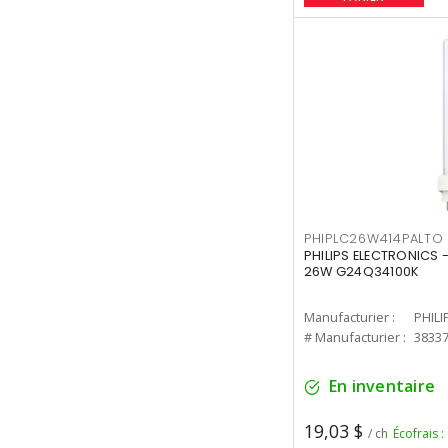
PHIPLC26W414PALTO
PHILIPS ELECTRONICS 
26W G24Q34100K
Manufacturier :
PHILI
# Manufacturier :
3833
En inventaire
19,03 $
/ ch
Écofrais :