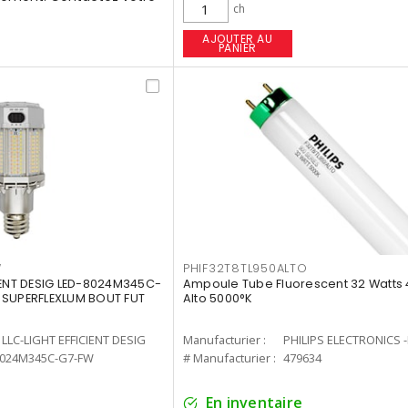
ch
AJOUTER AU
PANIER
W
PHIF32T8TL950ALTO
IENT DESIG LED-8024M345C-
Ampoule Tube Fluorescent 32 Watts 
 SUPERFLEXLUM BOUT FUT
Alto 5000°K
LLC-LIGHT EFFICIENT DESIG
Manufacturier :
PHILIPS ELECTRONICS 
8024M345C-G7-FW
# Manufacturier :
479634
En inventaire