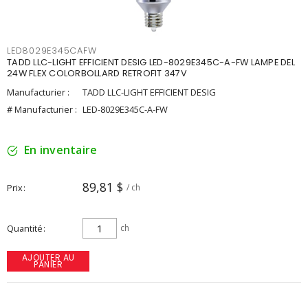
LED8029E345CAFW
TADD LLC-LIGHT EFFICIENT DESIG LED-8029E345C-A-FW LAMPE DEL
24W FLEX COLORBOLLARD RETROFIT 347V
Manufacturier :
TADD LLC-LIGHT EFFICIENT DESIG
# Manufacturier :
LED-8029E345C-A-FW
En inventaire
89,81 $
Prix
/ ch
Quantité
ch
AJOUTER AU
PANIER