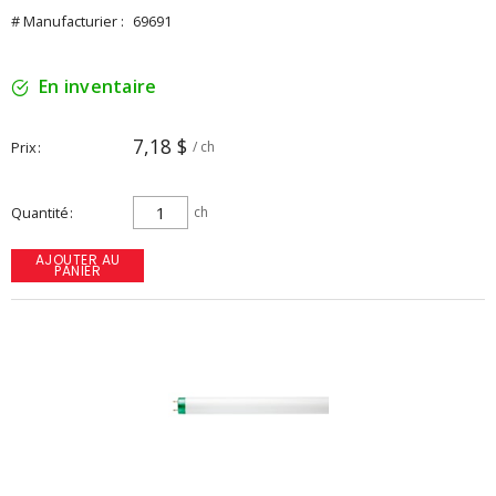
# Manufacturier :
69691
En inventaire
7,18 $
Prix
/ ch
Quantité
ch
AJOUTER AU
PANIER