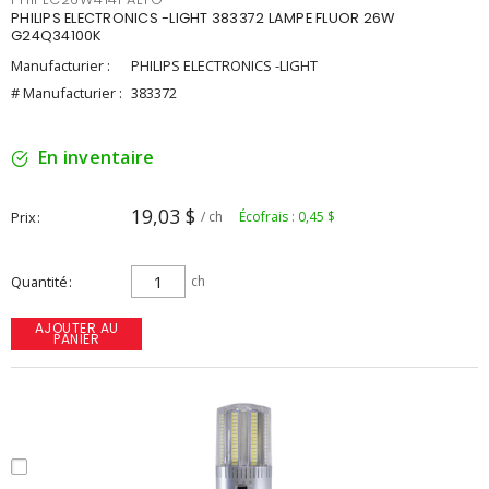
PHILIPS ELECTRONICS -LIGHT 383372 LAMPE FLUOR 26W
G24Q34100K
Manufacturier :
PHILIPS ELECTRONICS -LIGHT
# Manufacturier :
383372
En inventaire
19,03 $
Prix
/ ch
Écofrais : 0,45 $
Quantité
ch
AJOUTER AU
PANIER