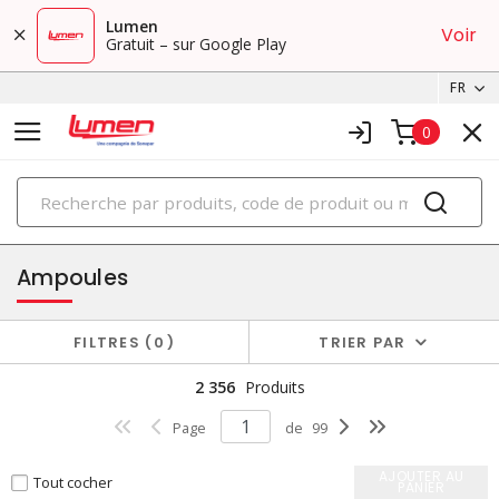
Lumen
Voir
Gratuit – sur Google Play
FR
0
PRODUITS
éclairage
Ampoules
FILTRES
0
TRIER PAR
2 356
Produits
Page
de
99
AJOUTER AU
Tout cocher
PANIER