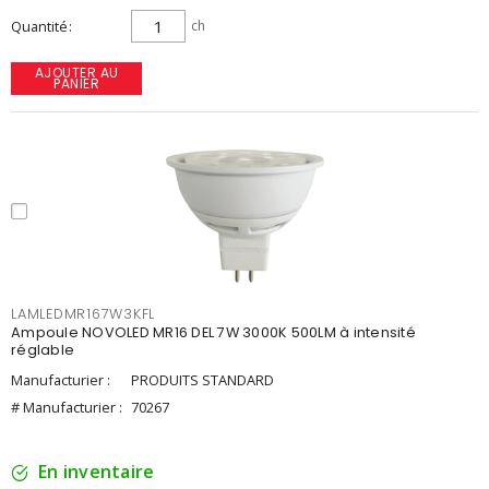
Quantité
ch
AJOUTER AU
PANIER
LAMLEDMR167W3KFL
Ampoule NOVOLED MR16 DEL 7W 3000K 500LM à intensité
réglable
Manufacturier :
PRODUITS STANDARD
# Manufacturier :
70267
En inventaire