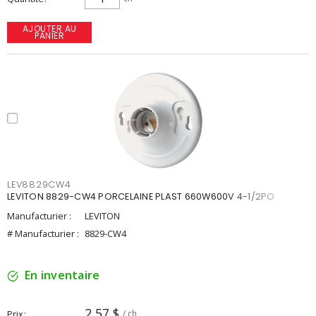
AJOUTER AU
PANIER
LEV8829CW4
LEVITON 8829-CW4 PORCELAINE PLAST 660W600V 4-1/2PO
Manufacturier :
LEVITON
# Manufacturier :
8829-CW4
En inventaire
2,57 $
Prix
/ ch