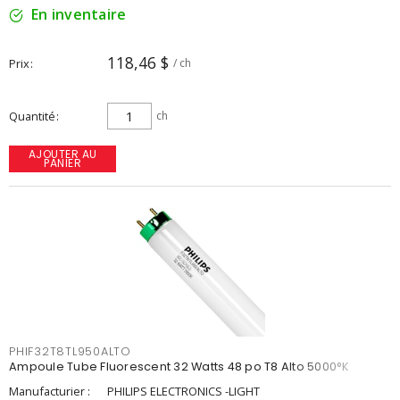
En inventaire
118,46 $
Prix
/ ch
Quantité
ch
AJOUTER AU
PANIER
PHIF32T8TL950ALTO
Ampoule Tube Fluorescent 32 Watts 48 po T8 Alto 5000°K
Manufacturier :
PHILIPS ELECTRONICS -LIGHT