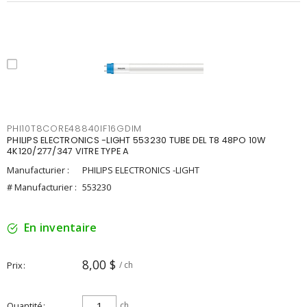
PHI10T8CORE48840IF16GDIM
PHILIPS ELECTRONICS -LIGHT 553230 TUBE DEL T8 48PO 10W
4K120/277/347 VITRE TYPE A
Manufacturier :
PHILIPS ELECTRONICS -LIGHT
# Manufacturier :
553230
En inventaire
8,00 $
Prix
/ ch
Quantité
ch