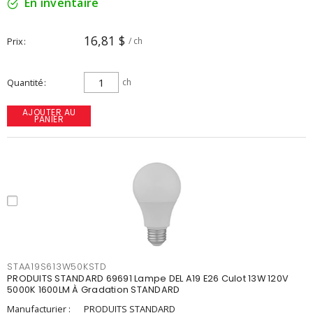
En inventaire
16,81 $
Prix
/ ch
Quantité
ch
AJOUTER AU
PANIER
STAA19S613W50KSTD
PRODUITS STANDARD 69691 Lampe DEL A19 E26 Culot 13W 120V
5000K 1600LM À Gradation STANDARD
Manufacturier :
PRODUITS STANDARD