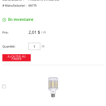
# Manufacturier :
69775
En inventaire
2,01 $
Prix
/ ch
Quantité
ch
AJOUTER AU
PANIER