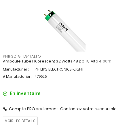
PHIF32T8TL941ALTO
Ampoule Tube Fluorescent 32 Watts 48 po T8 Alto 4100°K
Manufacturier :
PHILIPS ELECTRONICS -LIGHT
# Manufacturier :
479626
En inventaire
Compte PRO seulement. Contactez votre succursale
VOIR LES DÉTAILS