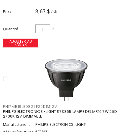
8,67 $
Prix
/ ch
Quantité
ch
AJOUTER AU
PANIER
PHI7MR16LED827F25DIM12V
PHILIPS ELECTRONICS -LIGHT 573865 LAMPE DEL MR16 7W 25D
2700K 12V DIMMABLE
Manufacturier :
PHILIPS ELECTRONICS -LIGHT
# Manufacturier :
573865