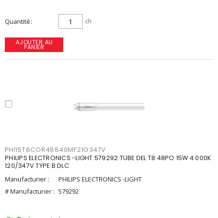
Quantité
ch
AJOUTER AU
PANIER
PHI15T8COR48840MF21G347V
PHILIPS ELECTRONICS -LIGHT 579292 TUBE DEL T8 48PO 15W 4 000K
120/347V TYPE B DLC
Manufacturier :
PHILIPS ELECTRONICS -LIGHT
# Manufacturier :
579292