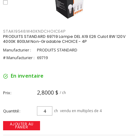
STAA19S48W40KNDCHOICE4P
PRODUITS STANDARD 69719 Lampe DEL A19 E26 Culot 8W 120V
4000K 800LM Non-Gradable CHOICE - 4P
Manufacturier :
PRODUITS STANDARD
# Manufacturier :
69719
En inventaire
2,8000 $
Prix
/ ch
Quantité
ch
vendu en multiples de 4
AJOUTER AU
PANIER