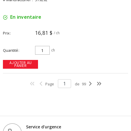
En inventaire
16,81 $
Prix
/ ch
Quantité
ch
AJOUTER AU
PANIER
Page
de
99
Service d'urgence