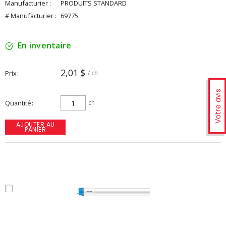
Manufacturier :
PRODUITS STANDARD
# Manufacturier :
69775
En inventaire
2,01 $
Prix
/ ch
Votre avis
Quantité
ch
AJOUTER AU
PANIER