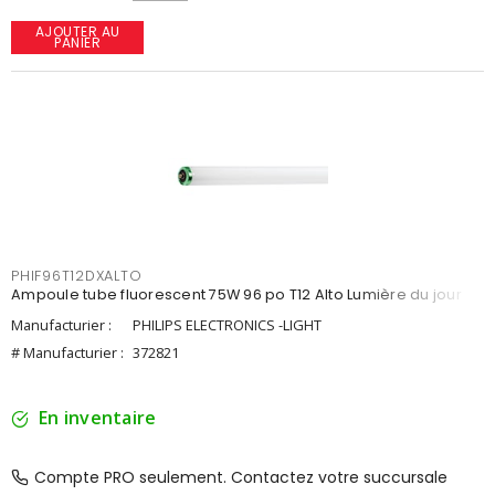
AJOUTER AU
PANIER
PHIF96T12DXALTO
Ampoule tube fluorescent 75W 96 po T12 Alto Lumière du jour
Manufacturier :
PHILIPS ELECTRONICS -LIGHT
# Manufacturier :
372821
En inventaire
Compte PRO seulement. Contactez votre succursale