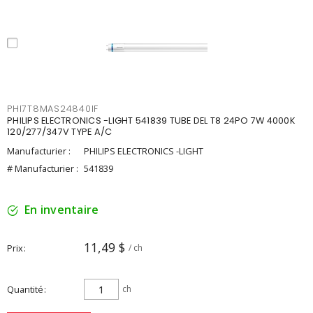
PHI7T8MAS24840IF
PHILIPS ELECTRONICS -LIGHT 541839 TUBE DEL T8 24PO 7W 4000K
120/277/347V TYPE A/C
Manufacturier :
PHILIPS ELECTRONICS -LIGHT
# Manufacturier :
541839
En inventaire
11,49 $
Prix
/ ch
Quantité
ch