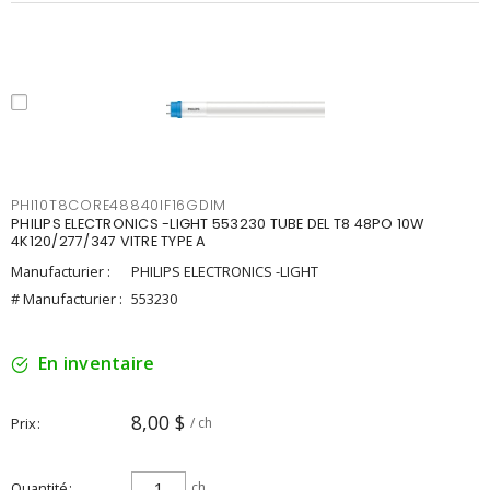
PHI10T8CORE48840IF16GDIM
PHILIPS ELECTRONICS -LIGHT 553230 TUBE DEL T8 48PO 10W
4K120/277/347 VITRE TYPE A
Manufacturier :
PHILIPS ELECTRONICS -LIGHT
# Manufacturier :
553230
En inventaire
8,00 $
Prix
/ ch
Quantité
ch