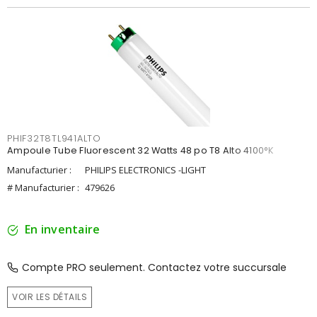
PHIF32T8TL941ALTO
Ampoule Tube Fluorescent 32 Watts 48 po T8 Alto 4100°K
Manufacturier :
PHILIPS ELECTRONICS -LIGHT
# Manufacturier :
479626
En inventaire
Compte PRO seulement. Contactez votre succursale
VOIR LES DÉTAILS