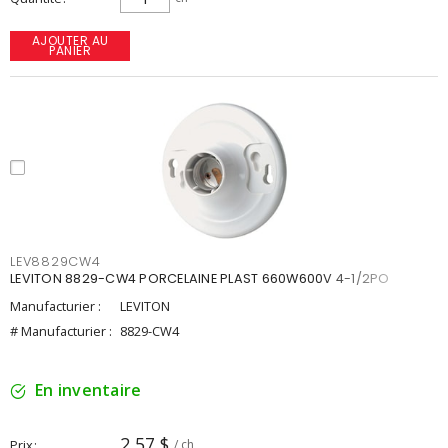
AJOUTER AU
PANIER
LEV8829CW4
LEVITON 8829-CW4 PORCELAINE PLAST 660W600V 4-1/2PO
Manufacturier :
LEVITON
# Manufacturier :
8829-CW4
En inventaire
2,57 $
Prix
/ ch