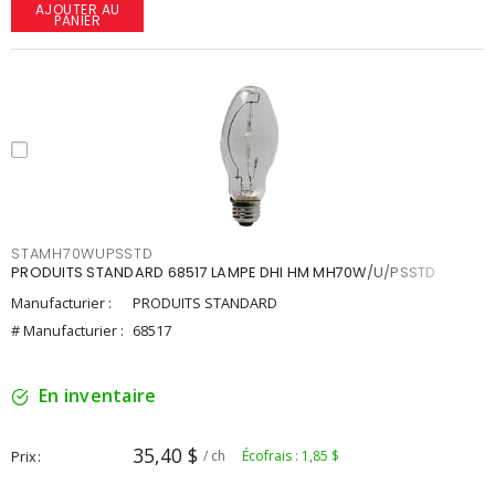
AJOUTER AU
PANIER
STAMH70WUPSSTD
PRODUITS STANDARD 68517 LAMPE DHI HM MH70W/U/PSSTD
Manufacturier :
PRODUITS STANDARD
# Manufacturier :
68517
En inventaire
35,40 $
Prix
/ ch
Écofrais : 1,85 $