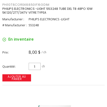
PHI10T8CORE48850IF16GDIM
PHILIPS ELECTRONICS -LIGHT 553248 TUBE DEL T8 48PO 10W
5K120/277/347V VITRE TYPEA
Manufacturier :
PHILIPS ELECTRONICS -LIGHT
# Manufacturier :
553248
En inventaire
8,00 $
Prix
/ ch
Quantité
ch
AJOUTER AU
PANIER