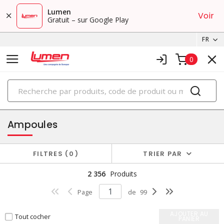
Lumen
Voir
Gratuit – sur Google Play
FR
0
PRODUITS
éclairage
Ampoules
FILTRES
0
TRIER PAR
2 356
Produits
Page
de
99
AJOUTER AU
Tout cocher
PANIER