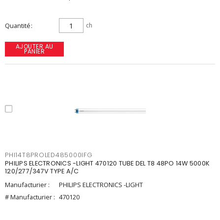
Quantité
ch
AJOUTER AU
PANIER
PHI14T8PROLED485000IFG
PHILIPS ELECTRONICS -LIGHT 470120 TUBE DEL T8 48PO 14W 5000K
120/277/347V TYPE A/C
Manufacturier :
PHILIPS ELECTRONICS -LIGHT
# Manufacturier :
470120