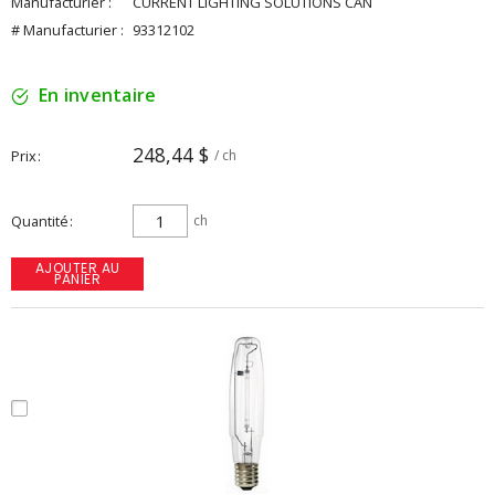
Manufacturier :
CURRENT LIGHTING SOLUTIONS CAN
# Manufacturier :
93312102
En inventaire
248,44 $
Prix
/ ch
Quantité
ch
AJOUTER AU
PANIER