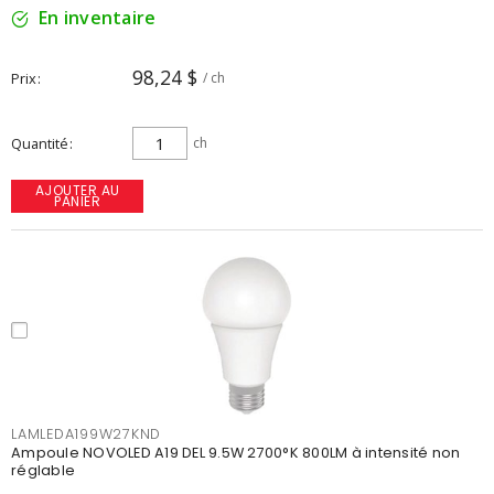
En inventaire
98,24 $
Prix
/ ch
Quantité
ch
AJOUTER AU
PANIER
LAMLEDA199W27KND
Ampoule NOVOLED A19 DEL 9.5W 2700°K 800LM à intensité non
réglable