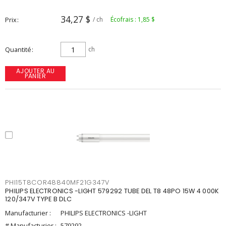
34,27 $
Prix
/ ch
Écofrais : 1,85 $
Quantité
ch
AJOUTER AU
PANIER
PHI15T8COR48840MF21G347V
PHILIPS ELECTRONICS -LIGHT 579292 TUBE DEL T8 48PO 15W 4 000K
120/347V TYPE B DLC
Manufacturier :
PHILIPS ELECTRONICS -LIGHT
# Manufacturier :
579292