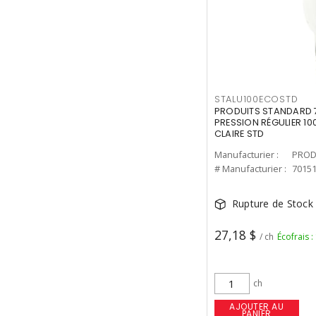
STALU100ECOSTD
PRODUITS STANDARD 7
PRESSION RÉGULIER 10
CLAIRE STD
Manufacturier :
PROD
# Manufacturier :
7015
Rupture de Stock
27,18 $
/ ch
Écofrais :
ch
AJOUTER AU
PANIER