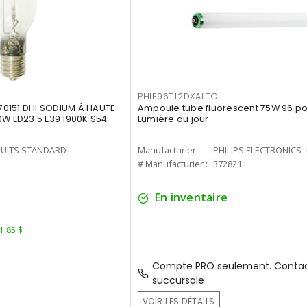
PHIF96T12DXALTO
0151 DHI SODIUM À HAUTE
Ampoule tube fluorescent 75W 96 po 
0W ED23.5 E39 1900K S54
Lumière du jour
UITS STANDARD
Manufacturier :
PHILIPS ELECTRONICS 
1
# Manufacturier :
372821
En inventaire
 1,85 $
Compte PRO seulement. Contac
succursale
VOIR LES DÉTAILS