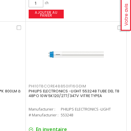
ch
Votre avis
AJOUTER AU
PANIER
PHI10T8CORE48850IF16GDIM
°K 800LM à
PHILIPS ELECTRONICS -LIGHT 553248 TUBE DEL T8
48PO 10W 5K120/277/347V VITRE TYPEA
Manufacturier :
PHILIPS ELECTRONICS -LIGHT
# Manufacturier :
553248
En inventaire