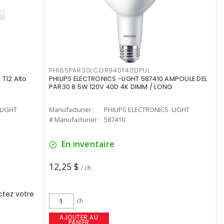
PHI85PAR30LCOR940F40DPUL
T12 Alto
PHILIPS ELECTRONICS -LIGHT 587410 AMPOULE DEL
PAR30 8.5W 120V 40D 4K DIMM / LONG
-LIGHT
Manufacturier :
PHILIPS ELECTRONICS -LIGHT
# Manufacturier :
587410
En inventaire
12,25 $
/ ch
tez votre
ch
AJOUTER AU
PANIER