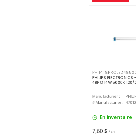
PHI14T8PROLED4850
PHILIPS ELECTRONICS -
48PO 14W 5000K 120/
Manufacturier :
PHILI
# Manufacturier :
4701
En inventaire
7,60 $
/ ch