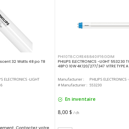
PHI10T8CORE48840IF16GDIM
cent 32 Watts 48 po T8
PHILIPS ELECTRONICS -LIGHT 553230 T
48PO 10W 4K120/277/347 VITRE TYPE A
PS ELECTRONICS -LIGHT
Manufacturier :
PHILIPS ELECTRONICS 
26
# Manufacturier :
553230
En inventaire
8,00 $
/ ch
ement. Contactez votre