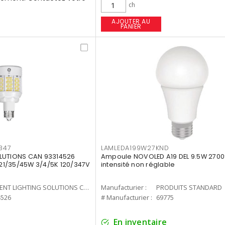
ch
AJOUTER AU
PANIER
347
LAMLEDA199W27KND
LUTIONS CAN 93314526
Ampoule NOVOLED A19 DEL 9.5W 2700
7 21/35/45W 3/4/5K 120/347V
intensité non réglable
CURRENT LIGHTING SOLUTIONS CAN
Manufacturier :
PRODUITS STANDARD
4526
# Manufacturier :
69775
En inventaire