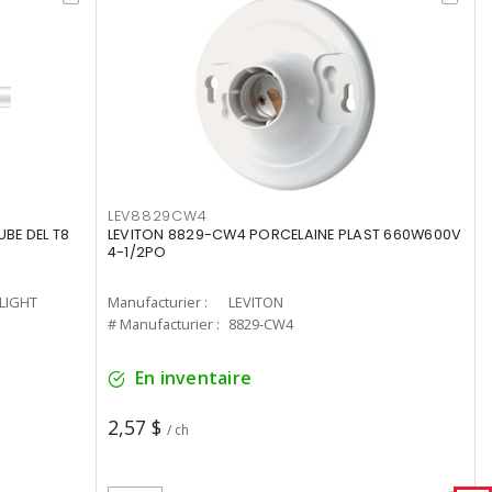
LEV8829CW4
UBE DEL T8
LEVITON 8829-CW4 PORCELAINE PLAST 660W600V
4-1/2PO
-LIGHT
Manufacturier :
LEVITON
# Manufacturier :
8829-CW4
En inventaire
2,57 $
/ ch