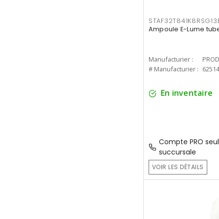
STAF32T841K8RSG13
Ampoule E-Lume tube
Manufacturier :
PROD
# Manufacturier :
6251
En inventaire
Compte PRO seul
succursale
VOIR LES DÉTAILS