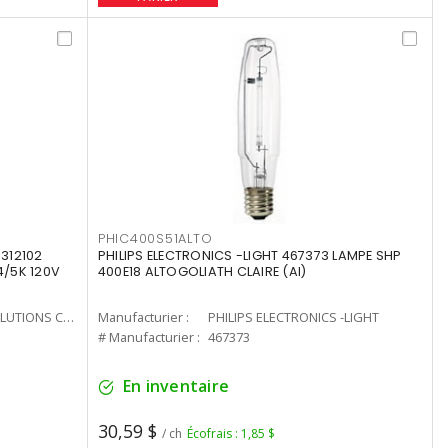
PHIC400S51ALTO
312102
PHILIPS ELECTRONICS -LIGHT 467373 LAMPE SHP
4/5K 120V
400E18 ALTOGOLIATH CLAIRE (AI)
CURRENT LIGHTING SOLUTIONS CAN
Manufacturier :
PHILIPS ELECTRONICS -LIGHT
# Manufacturier :
467373
En inventaire
30,59 $
/ ch
Écofrais : 1,85 $