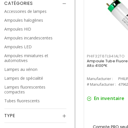
CATÉGORIES
Accessoires de lampes
Ampoules halogènes
Ampoules HID
Ampoules incandescentes
Ampoules LED
Ampoules miniatures et
PHIF32T8TL941ALTO
automotives
Ampoule Tube Fluores
Alto 4100°K
Lampes au xénon
Lampes de spécialité
Manufacturier :
PHILI
# Manufacturier :
4796
Lampes fluorescentes
compactes
En inventaire
Tubes fluorescents
TYPE
Compte PRO seul