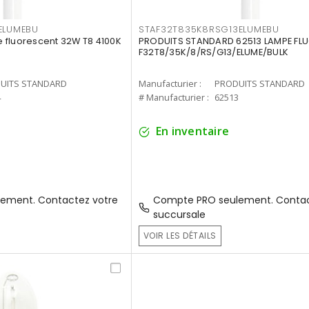
ELUMEBU
STAF32T835K8RSG13ELUMEBU
 fluorescent 32W T8 4100K
PRODUITS STANDARD 62513 LAMPE FL
F32T8/35K/8/RS/G13/ELUME/BULK
UITS STANDARD
Manufacturier :
PRODUITS STANDARD
4
# Manufacturier :
62513
En inventaire
ement. Contactez votre
Compte PRO seulement. Contac
succursale
VOIR LES DÉTAILS