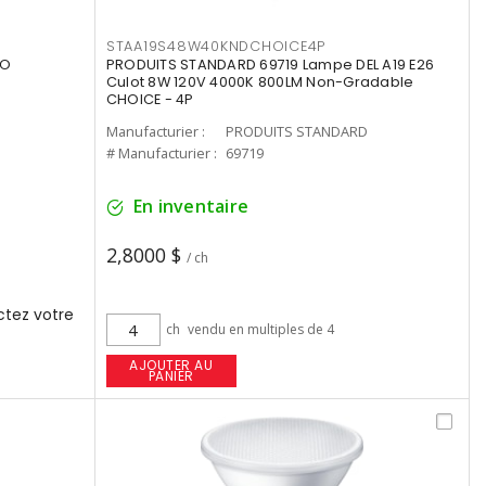
STAA19S48W40KNDCHOICE4P
UO
PRODUITS STANDARD 69719 Lampe DEL A19 E26
Culot 8W 120V 4000K 800LM Non-Gradable
CHOICE - 4P
Manufacturier :
PRODUITS STANDARD
# Manufacturier :
69719
En inventaire
2,8000 $
/ ch
tez votre
ch
vendu en multiples de 4
AJOUTER AU
PANIER