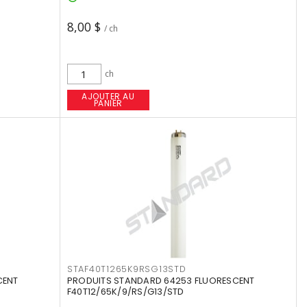
8,00 $
/ ch
ch
AJOUTER AU
PANIER
STAF40T1265K9RSG13STD
CENT
PRODUITS STANDARD 64253 FLUORESCENT
F40T12/65K/9/RS/G13/STD