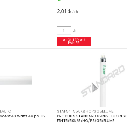
2,01 $
/ ch
ch
AJOUTER AU
PANIER
EALTO
STAF54T550K8HOPSG5ELUME
cent 40 Watts 48 po T12
PRODUITS STANDARD 69289 FLUORES
F54T5/50K/8/HO/PS/G5/ELUME