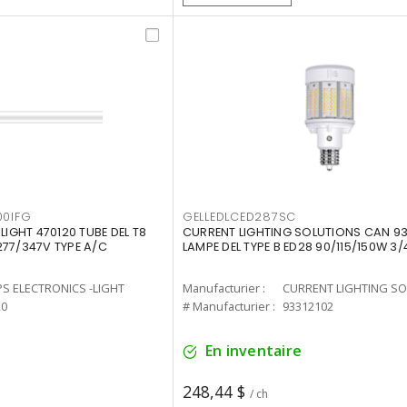
00IFG
GELLEDLCED287SC
LIGHT 470120 TUBE DEL T8
CURRENT LIGHTING SOLUTIONS CAN 93
277/347V TYPE A/C
LAMPE DEL TYPE B ED28 90/115/150W 3/
PS ELECTRONICS -LIGHT
Manufacturier :
20
# Manufacturier :
93312102
En inventaire
248,44 $
/ ch