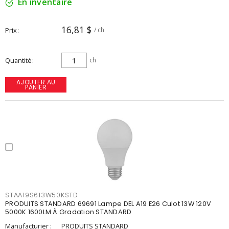
En inventaire
16,81 $
Prix
/ ch
Quantité
ch
AJOUTER AU
PANIER
STAA19S613W50KSTD
PRODUITS STANDARD 69691 Lampe DEL A19 E26 Culot 13W 120V
5000K 1600LM À Gradation STANDARD
Manufacturier :
PRODUITS STANDARD