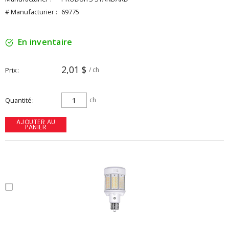
# Manufacturier :
69775
En inventaire
2,01 $
Prix
/ ch
Quantité
ch
AJOUTER AU
PANIER