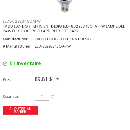
LED8029E345CAFW
TADD LLC-LIGHT EFFICIENT DESIG LED-8029E345C-A-FW LAMPE DEL
24W FLEX COLORBOLLARD RETROFIT 347V
Manufacturier :
TADD LLC-LIGHT EFFICIENT DESIG
# Manufacturier :
LED-8029E345C-A-FW
En inventaire
89,81 $
Prix
/ ch
Quantité
ch
AJOUTER AU
PANIER