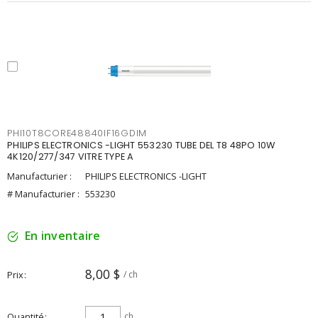
PHI10T8CORE48840IF16GDIM
PHILIPS ELECTRONICS -LIGHT 553230 TUBE DEL T8 48PO 10W
4K120/277/347 VITRE TYPE A
Manufacturier :
PHILIPS ELECTRONICS -LIGHT
# Manufacturier :
553230
En inventaire
8,00 $
Prix
/ ch
Quantité
ch