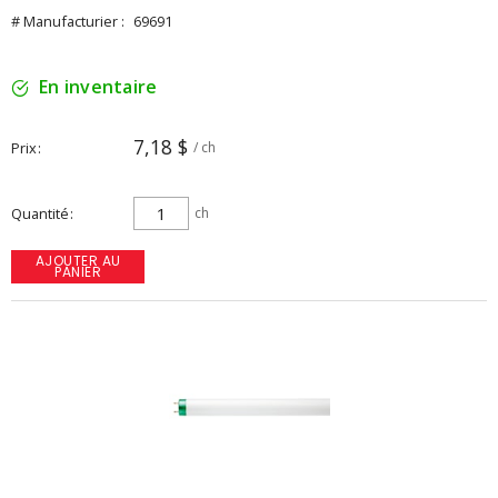
# Manufacturier :
69691
En inventaire
7,18 $
Prix
/ ch
Quantité
ch
AJOUTER AU
PANIER