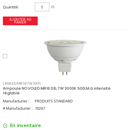
Quantité
ch
AJOUTER AU
PANIER
LAMLEDMR167W3KFL
Ampoule NOVOLED MR16 DEL 7W 3000K 500LM à intensité
réglable
Manufacturier :
PRODUITS STANDARD
# Manufacturier :
70267
En inventaire