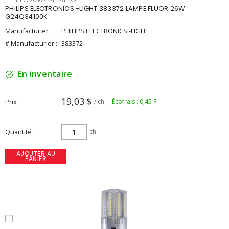
PHILIPS ELECTRONICS -LIGHT 383372 LAMPE FLUOR 26W
G24Q34100K
Manufacturier :
PHILIPS ELECTRONICS -LIGHT
# Manufacturier :
383372
En inventaire
19,03 $
Prix
/ ch
Écofrais : 0,45 $
Quantité
ch
AJOUTER AU
PANIER