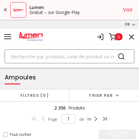
Lumen
Voir
Gratuit – sur Google Play
FR
0
PRODUITS
éclairage
Ampoules
FILTRES
0
TRIER PAR
2 356
Produits
Page
de
99
AJOUTER AU
Tout cocher
PANIER