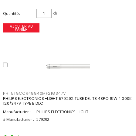
Quantité
ch
AJOUTER AU
PANIER
PHI15T8COR48840MF21G347V
PHILIPS ELECTRONICS -LIGHT 579292 TUBE DEL T8 48PO 15W 4 000K
120/347V TYPE B DLC
Manufacturier :
PHILIPS ELECTRONICS -LIGHT
# Manufacturier :
579292