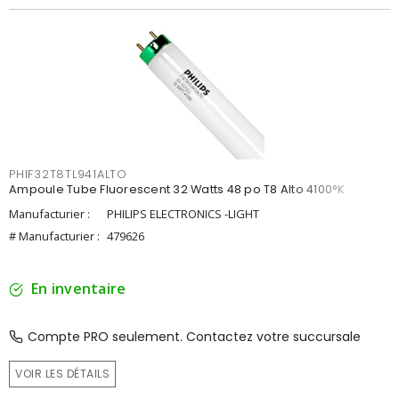
PHIF32T8TL941ALTO
Ampoule Tube Fluorescent 32 Watts 48 po T8 Alto 4100°K
Manufacturier :
PHILIPS ELECTRONICS -LIGHT
# Manufacturier :
479626
En inventaire
Compte PRO seulement. Contactez votre succursale
VOIR LES DÉTAILS