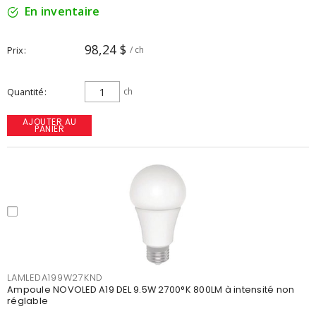
En inventaire
98,24 $
Prix
/ ch
Quantité
ch
AJOUTER AU
PANIER
LAMLEDA199W27KND
Ampoule NOVOLED A19 DEL 9.5W 2700°K 800LM à intensité non
réglable