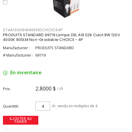
STAA19S48W40KNDCHOICE4P
PRODUITS STANDARD 69719 Lampe DEL A19 E26 Culot 8W 120V
4000K 800LM Non-Gradable CHOICE - 4P
Manufacturier :
PRODUITS STANDARD
# Manufacturier :
69719
En inventaire
2,8000 $
Prix
/ ch
Quantité
ch
vendu en multiples de 4
AJOUTER AU
PANIER