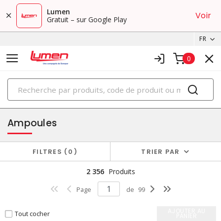
Lumen
Voir
Gratuit – sur Google Play
FR
0
PRODUITS
éclairage
Ampoules
FILTRES
0
TRIER PAR
2 356
Produits
Page
de
99
AJOUTER AU
Tout cocher
PANIER