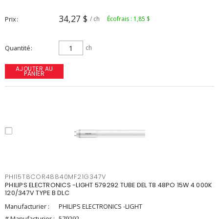
34,27 $
Prix
/ ch
Écofrais : 1,85 $
Quantité
ch
AJOUTER AU
PANIER
PHI15T8COR48840MF21G347V
PHILIPS ELECTRONICS -LIGHT 579292 TUBE DEL T8 48PO 15W 4 000K
120/347V TYPE B DLC
Manufacturier :
PHILIPS ELECTRONICS -LIGHT
# Manufacturier :
579292