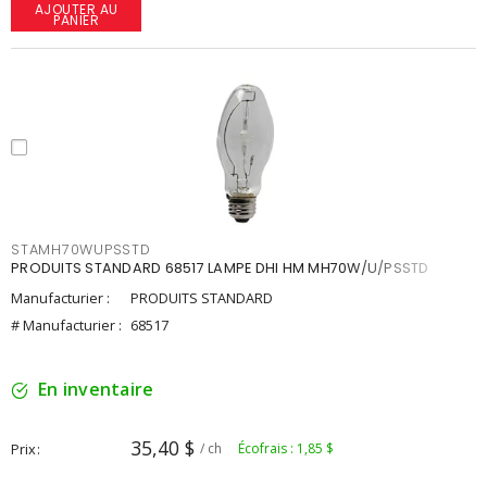
AJOUTER AU
PANIER
STAMH70WUPSSTD
PRODUITS STANDARD 68517 LAMPE DHI HM MH70W/U/PSSTD
Manufacturier :
PRODUITS STANDARD
# Manufacturier :
68517
En inventaire
35,40 $
Prix
/ ch
Écofrais : 1,85 $