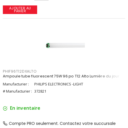
AJOUTER AU
PANIER
PHIF96T12DXALTO
Ampoule tube fluorescent 75W 96 po T12 Alto Lumière du jour
Manufacturier :
PHILIPS ELECTRONICS -LIGHT
# Manufacturier :
372821
En inventaire
Compte PRO seulement. Contactez votre succursale