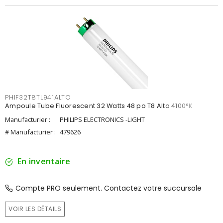
PHIF32T8TL941ALTO
Ampoule Tube Fluorescent 32 Watts 48 po T8 Alto 4100°K
Manufacturier :
PHILIPS ELECTRONICS -LIGHT
# Manufacturier :
479626
En inventaire
Compte PRO seulement. Contactez votre succursale
VOIR LES DÉTAILS