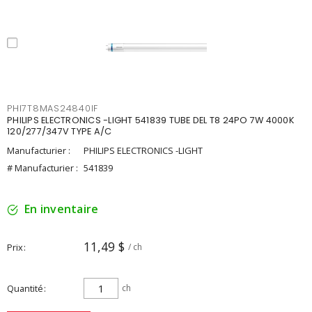
PHI7T8MAS24840IF
PHILIPS ELECTRONICS -LIGHT 541839 TUBE DEL T8 24PO 7W 4000K
120/277/347V TYPE A/C
Manufacturier :
PHILIPS ELECTRONICS -LIGHT
# Manufacturier :
541839
En inventaire
11,49 $
Prix
/ ch
Quantité
ch