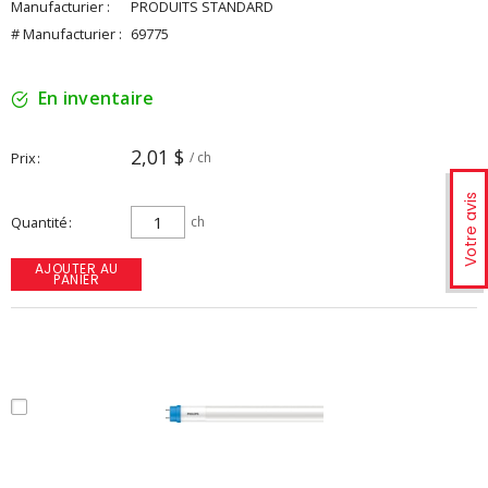
Manufacturier :
PRODUITS STANDARD
# Manufacturier :
69775
En inventaire
2,01 $
Prix
/ ch
Votre avis
Quantité
ch
AJOUTER AU
PANIER