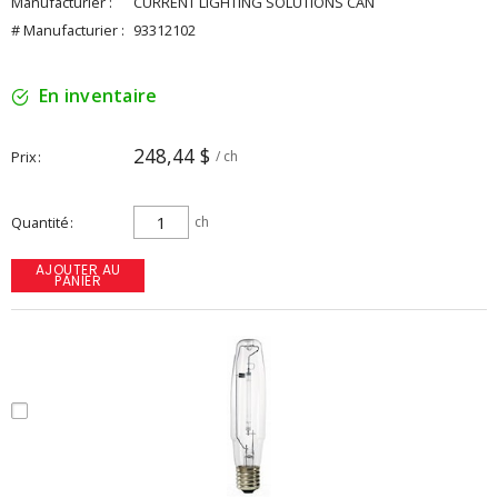
Manufacturier :
CURRENT LIGHTING SOLUTIONS CAN
# Manufacturier :
93312102
En inventaire
248,44 $
Prix
/ ch
Quantité
ch
AJOUTER AU
PANIER