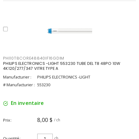
PHI10T8CORE48840IF16GDIM
PHILIPS ELECTRONICS -LIGHT 553230 TUBE DEL T8 48PO 10W
4K120/277/347 VITRE TYPE A
Manufacturier :
PHILIPS ELECTRONICS -LIGHT
# Manufacturier :
553230
En inventaire
8,00 $
Prix
/ ch
Quantité
ch