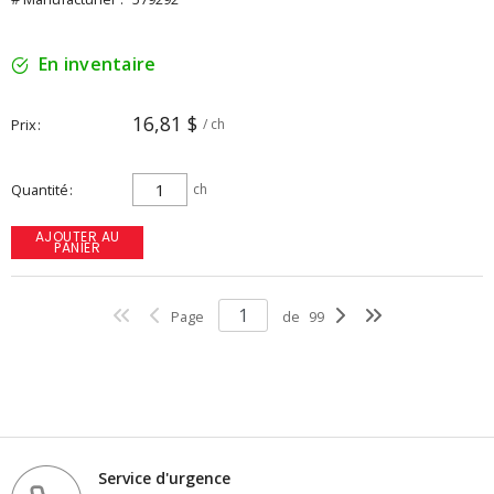
En inventaire
16,81 $
Prix
/ ch
Quantité
ch
AJOUTER AU
PANIER
Page
de
99
Service d'urgence