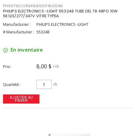
PHI10T8CORE48850IF16GDIM
PHILIPS ELECTRONICS -LIGHT 553248 TUBE DEL T8 48PO 10W
5K120/277/347V VITRE TYPEA
Manufacturier :
PHILIPS ELECTRONICS -LIGHT
# Manufacturier :
553248
En inventaire
8,00 $
Prix
/ ch
Quantité
ch
AJOUTER AU
PANIER