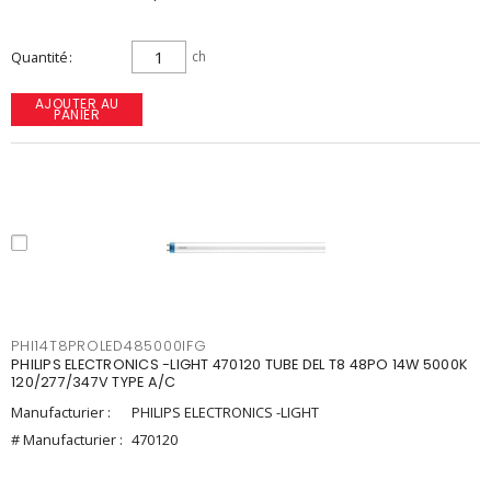
Quantité
ch
AJOUTER AU
PANIER
PHI14T8PROLED485000IFG
PHILIPS ELECTRONICS -LIGHT 470120 TUBE DEL T8 48PO 14W 5000K
120/277/347V TYPE A/C
Manufacturier :
PHILIPS ELECTRONICS -LIGHT
# Manufacturier :
470120