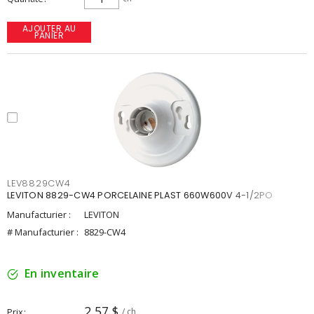
AJOUTER AU
PANIER
LEV8829CW4
LEVITON 8829-CW4 PORCELAINE PLAST 660W600V 4-1/2PO
Manufacturier :
LEVITON
# Manufacturier :
8829-CW4
En inventaire
2,57 $
Prix
/ ch