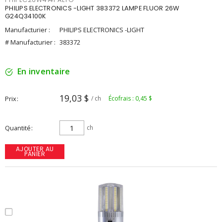
PHILIPS ELECTRONICS -LIGHT 383372 LAMPE FLUOR 26W
G24Q34100K
Manufacturier :
PHILIPS ELECTRONICS -LIGHT
# Manufacturier :
383372
En inventaire
19,03 $
Prix
/ ch
Écofrais : 0,45 $
Quantité
ch
AJOUTER AU
PANIER