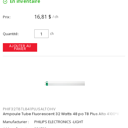
En inventaire
16,81 $
Prix
/ ch
Quantité
ch
AJOUTER AU
PANIER
PHIF32T8TL841PLUSALTOHV
Ampoule Tube Fluorescent 32 Watts 48 po T8 Plus Alto 4100°K
Manufacturier :
PHILIPS ELECTRONICS -LIGHT