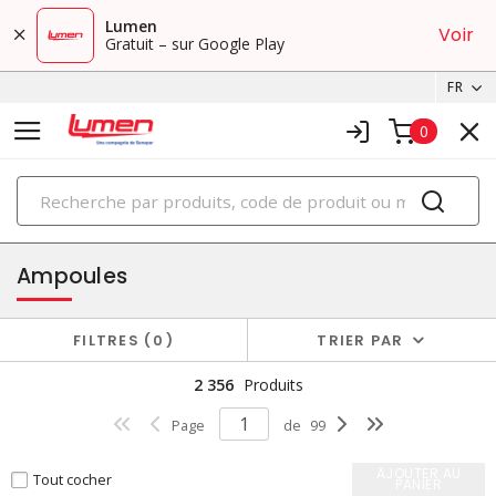
Lumen
Voir
Gratuit – sur Google Play
FR
0
PRODUITS
éclairage
Ampoules
FILTRES
0
TRIER PAR
2 356
Produits
Page
de
99
AJOUTER AU
Tout cocher
PANIER