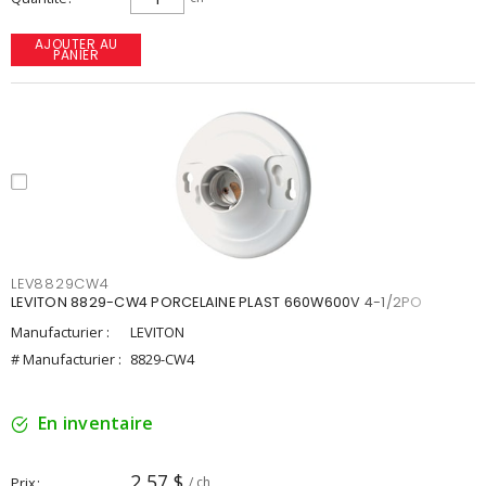
AJOUTER AU
PANIER
LEV8829CW4
LEVITON 8829-CW4 PORCELAINE PLAST 660W600V 4-1/2PO
Manufacturier :
LEVITON
# Manufacturier :
8829-CW4
En inventaire
2,57 $
Prix
/ ch