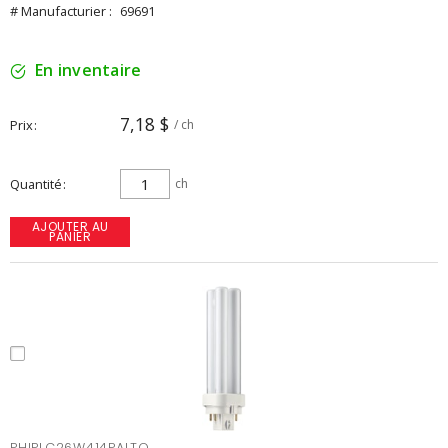
# Manufacturier :
69691
En inventaire
7,18 $
Prix
/ ch
Quantité
ch
AJOUTER AU
PANIER
PHIPLC26W414PALTO