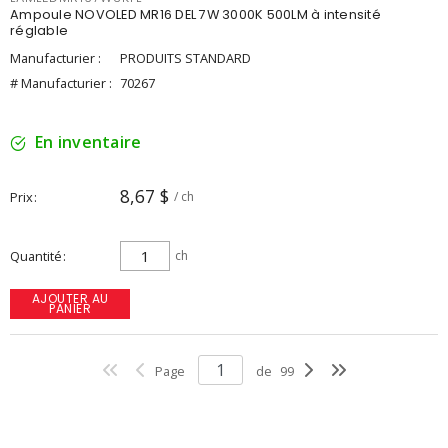
Ampoule NOVOLED MR16 DEL 7W 3000K 500LM à intensité
réglable
Manufacturier :
PRODUITS STANDARD
# Manufacturier :
70267
En inventaire
8,67 $
Prix
/ ch
Quantité
ch
AJOUTER AU
PANIER
Page
de
99