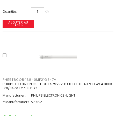
Quantité
ch
AJOUTER AU
PANIER
PHI15T8COR48840MF21G347V
PHILIPS ELECTRONICS -LIGHT 579292 TUBE DEL T8 48PO 15W 4 000K
120/347V TYPE B DLC
Manufacturier :
PHILIPS ELECTRONICS -LIGHT
# Manufacturier :
579292