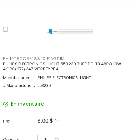
PHI10T8CORE48840IF16GDIM
PHILIPS ELECTRONICS -LIGHT 553230 TUBE DEL T8 48PO 10W
4K120/277/347 VITRE TYPE A
Manufacturier :
PHILIPS ELECTRONICS -LIGHT
# Manufacturier :
553230
En inventaire
8,00 $
Prix
/ ch
Quantité
ch