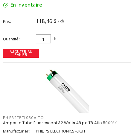
En inventaire
118,46 $
Prix
/ ch
Quantité
ch
AJOUTER AU
PANIER
PHIF32T8TL950ALTO
Ampoule Tube Fluorescent 32 Watts 48 po T8 Alto 5000°K
Manufacturier :
PHILIPS ELECTRONICS -LIGHT