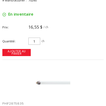
# Manufacturier :
70260
En inventaire
16,55 $
Prix
/ ch
Quantité
ch
AJOUTER AU
PANIER
PHIF28T5835