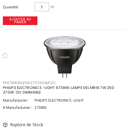
Quantité
ch
AJOUTER AU
PANIER
PHI7MR16LED827F25DIM12V
PHILIPS ELECTRONICS -LIGHT 573865 LAMPE DEL MR16 7W 25D
2700K 12V DIMMABLE
Manufacturier :
PHILIPS ELECTRONICS -LIGHT
# Manufacturier :
573865
Rupture de Stock