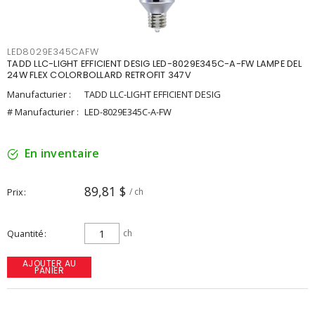
LED8029E345CAFW
TADD LLC-LIGHT EFFICIENT DESIG LED-8029E345C-A-FW LAMPE DEL
24W FLEX COLORBOLLARD RETROFIT 347V
Manufacturier :
TADD LLC-LIGHT EFFICIENT DESIG
# Manufacturier :
LED-8029E345C-A-FW
En inventaire
89,81 $
Prix
/ ch
Quantité
ch
AJOUTER AU
PANIER