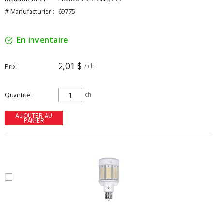
# Manufacturier :
69775
En inventaire
2,01 $
Prix
/ ch
Quantité
ch
AJOUTER AU
PANIER