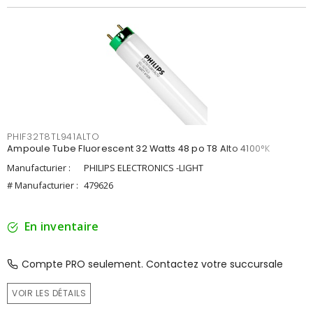
PHIF32T8TL941ALTO
Ampoule Tube Fluorescent 32 Watts 48 po T8 Alto 4100°K
Manufacturier :
PHILIPS ELECTRONICS -LIGHT
# Manufacturier :
479626
En inventaire
Compte PRO seulement. Contactez votre succursale
VOIR LES DÉTAILS