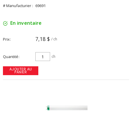
# Manufacturier :
69691
En inventaire
7,18 $
Prix
/ ch
Quantité
ch
AJOUTER AU
PANIER