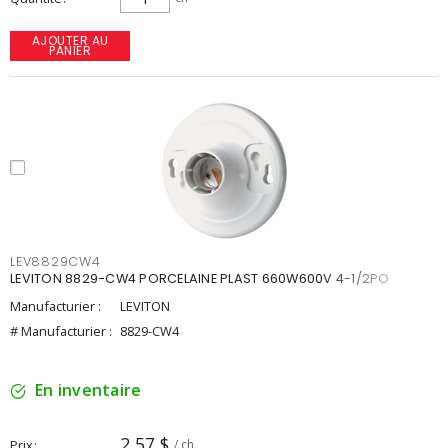
AJOUTER AU
PANIER
LEV8829CW4
LEVITON 8829-CW4 PORCELAINE PLAST 660W600V 4-1/2PO
Manufacturier :
LEVITON
# Manufacturier :
8829-CW4
En inventaire
2,57 $
Prix
/ ch