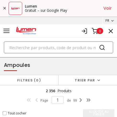
Lumen
Voir
Gratuit – sur Google Play
FR
0
PRODUITS
éclairage
Ampoules
FILTRES
0
TRIER PAR
2 356
Produits
Page
de
99
AJOUTER AU
Tout cocher
PANIER