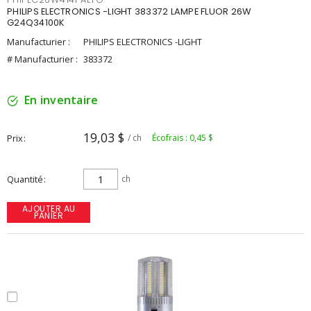
PHILIPS ELECTRONICS -LIGHT 383372 LAMPE FLUOR 26W
G24Q34100K
Manufacturier :
PHILIPS ELECTRONICS -LIGHT
# Manufacturier :
383372
En inventaire
19,03 $
Prix
/ ch
Écofrais : 0,45 $
Quantité
ch
AJOUTER AU
PANIER