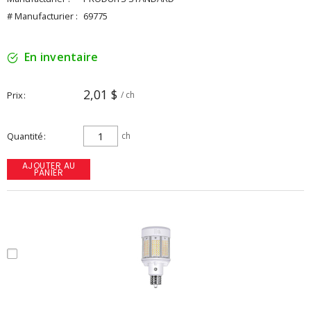
# Manufacturier :
69775
En inventaire
2,01 $
Prix
/ ch
Quantité
ch
AJOUTER AU
PANIER