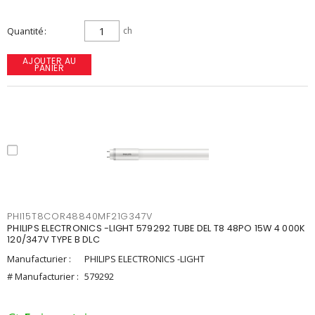
Quantité
ch
AJOUTER AU
PANIER
PHI15T8COR48840MF21G347V
PHILIPS ELECTRONICS -LIGHT 579292 TUBE DEL T8 48PO 15W 4 000K
120/347V TYPE B DLC
Manufacturier :
PHILIPS ELECTRONICS -LIGHT
# Manufacturier :
579292