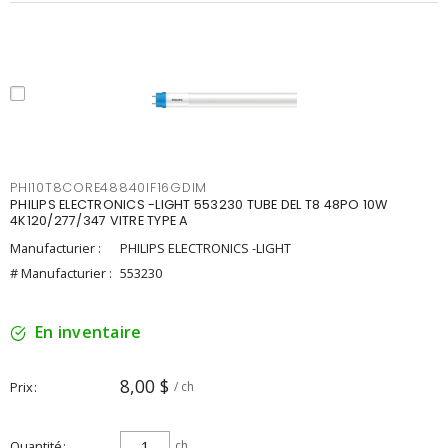
PHI10T8CORE48840IF16GDIM
PHILIPS ELECTRONICS -LIGHT 553230 TUBE DEL T8 48PO 10W
4K120/277/347 VITRE TYPE A
Manufacturier :
PHILIPS ELECTRONICS -LIGHT
# Manufacturier :
553230
En inventaire
8,00 $
Prix
/ ch
Quantité
ch