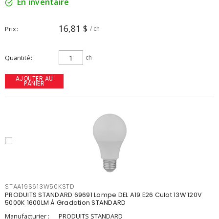
En inventaire
16,81 $
Prix
/ ch
Quantité
ch
AJOUTER AU
PANIER
STAA19S613W50KSTD
PRODUITS STANDARD 69691 Lampe DEL A19 E26 Culot 13W 120V
5000K 1600LM À Gradation STANDARD
Manufacturier :
PRODUITS STANDARD