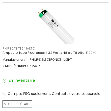
PHIF32T8TL941ALTO
Ampoule Tube Fluorescent 32 Watts 48 po T8 Alto 4100°K
Manufacturier :
PHILIPS ELECTRONICS -LIGHT
# Manufacturier :
479626
En inventaire
Compte PRO seulement. Contactez votre succursale
VOIR LES DÉTAILS