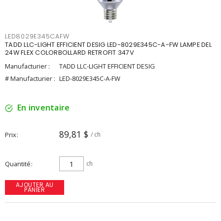
LED8029E345CAFW
TADD LLC-LIGHT EFFICIENT DESIG LED-8029E345C-A-FW LAMPE DEL
24W FLEX COLORBOLLARD RETROFIT 347V
Manufacturier :
TADD LLC-LIGHT EFFICIENT DESIG
# Manufacturier :
LED-8029E345C-A-FW
En inventaire
89,81 $
Prix
/ ch
Quantité
ch
AJOUTER AU
PANIER