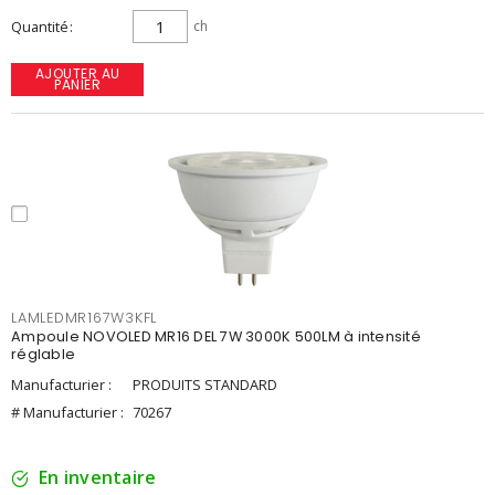
Quantité
ch
AJOUTER AU
PANIER
LAMLEDMR167W3KFL
Ampoule NOVOLED MR16 DEL 7W 3000K 500LM à intensité
réglable
Manufacturier :
PRODUITS STANDARD
# Manufacturier :
70267
En inventaire