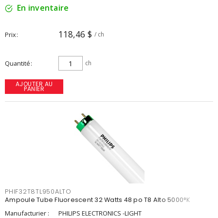
En inventaire
118,46 $
Prix
/ ch
Quantité
ch
AJOUTER AU
PANIER
PHIF32T8TL950ALTO
Ampoule Tube Fluorescent 32 Watts 48 po T8 Alto 5000°K
Manufacturier :
PHILIPS ELECTRONICS -LIGHT