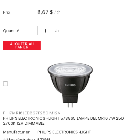
8,67 $
Prix
/ ch
Quantité
ch
AJOUTER AU
PANIER
PHI7MR16LED827F25DIM12V
PHILIPS ELECTRONICS -LIGHT 573865 LAMPE DEL MR16 7W 25D
2700K 12V DIMMABLE
Manufacturier :
PHILIPS ELECTRONICS -LIGHT
# Manufacturier :
573865