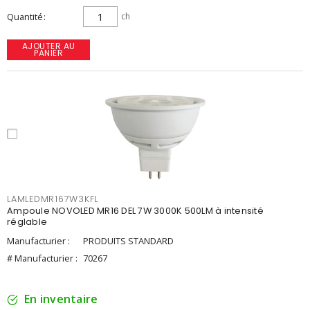
Quantité
ch
AJOUTER AU
PANIER
LAMLEDMR167W3KFL
Ampoule NOVOLED MR16 DEL 7W 3000K 500LM à intensité
réglable
Manufacturier :
PRODUITS STANDARD
# Manufacturier :
70267
En inventaire