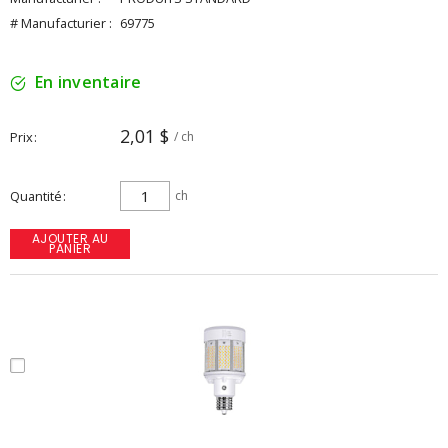
# Manufacturier :
69775
En inventaire
2,01 $
Prix
/ ch
Quantité
ch
AJOUTER AU
PANIER