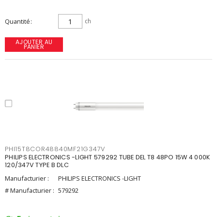
Quantité
ch
AJOUTER AU
PANIER
PHI15T8COR48840MF21G347V
PHILIPS ELECTRONICS -LIGHT 579292 TUBE DEL T8 48PO 15W 4 000K
120/347V TYPE B DLC
Manufacturier :
PHILIPS ELECTRONICS -LIGHT
# Manufacturier :
579292