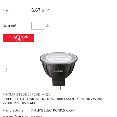
8,67 $
Prix
/ ch
Quantité
ch
AJOUTER AU
PANIER
PHI7MR16LED827F25DIM12V
PHILIPS ELECTRONICS -LIGHT 573865 LAMPE DEL MR16 7W 25D
2700K 12V DIMMABLE
Manufacturier :
PHILIPS ELECTRONICS -LIGHT
# Manufacturier :
573865