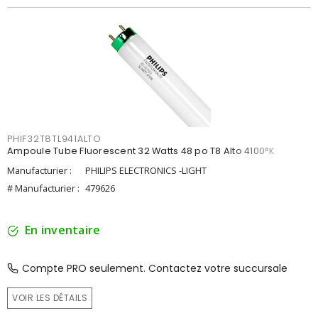
PHIF32T8TL941ALTO
Ampoule Tube Fluorescent 32 Watts 48 po T8 Alto 4100°K
Manufacturier :
PHILIPS ELECTRONICS -LIGHT
# Manufacturier :
479626
En inventaire
Compte PRO seulement. Contactez votre succursale
VOIR LES DÉTAILS