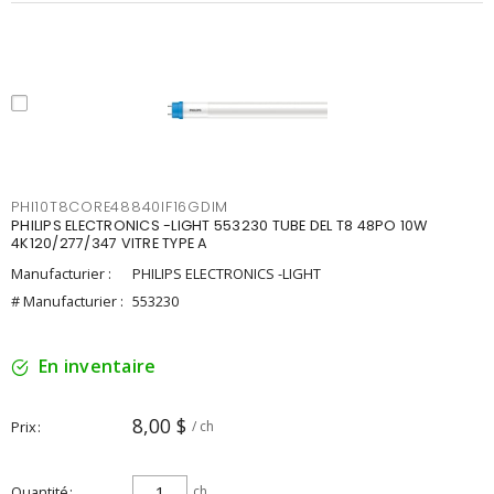
PHI10T8CORE48840IF16GDIM
PHILIPS ELECTRONICS -LIGHT 553230 TUBE DEL T8 48PO 10W
4K120/277/347 VITRE TYPE A
Manufacturier :
PHILIPS ELECTRONICS -LIGHT
# Manufacturier :
553230
En inventaire
8,00 $
Prix
/ ch
Quantité
ch