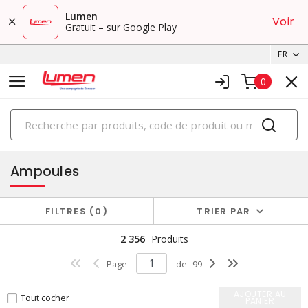
Lumen
Voir
Gratuit – sur Google Play
FR
0
PRODUITS
éclairage
Ampoules
FILTRES
0
TRIER PAR
2 356
Produits
Page
de
99
AJOUTER AU
Tout cocher
PANIER