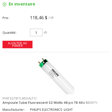
En inventaire
118,46 $
Prix
/ ch
Quantité
ch
AJOUTER AU
PANIER
PHIF32T8TL950ALTO
Ampoule Tube Fluorescent 32 Watts 48 po T8 Alto 5000°K
Manufacturier :
PHILIPS ELECTRONICS -LIGHT