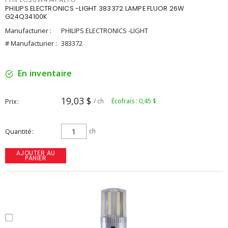
PHILIPS ELECTRONICS -LIGHT 383372 LAMPE FLUOR 26W
G24Q34100K
Manufacturier :
PHILIPS ELECTRONICS -LIGHT
# Manufacturier :
383372
En inventaire
19,03 $
Prix
/ ch
Écofrais : 0,45 $
Quantité
ch
AJOUTER AU
PANIER