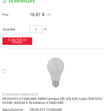
En inventaire
16,81 $
Prix
/ ch
Quantité
ch
AJOUTER AU
PANIER
STAA19S613W50KSTD
PRODUITS STANDARD 69691 Lampe DEL A19 E26 Culot 13W 120V
5000K 1600LM À Gradation STANDARD
Manufacturier :
PRODUITS STANDARD