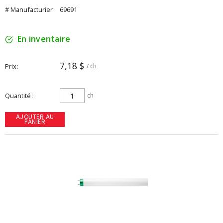
# Manufacturier :
69691
En inventaire
7,18 $
Prix
/ ch
Quantité
ch
AJOUTER AU
PANIER