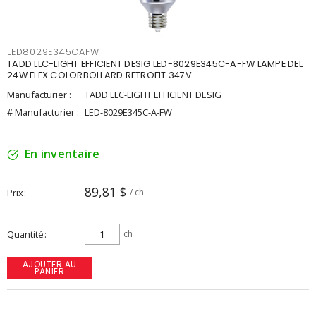
LED8029E345CAFW
TADD LLC-LIGHT EFFICIENT DESIG LED-8029E345C-A-FW LAMPE DEL
24W FLEX COLORBOLLARD RETROFIT 347V
Manufacturier :
TADD LLC-LIGHT EFFICIENT DESIG
# Manufacturier :
LED-8029E345C-A-FW
En inventaire
89,81 $
Prix
/ ch
Quantité
ch
AJOUTER AU
PANIER