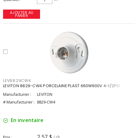
AJOUTER AU
PANIER
LEV8829CW4
LEVITON 8829-CW4 PORCELAINE PLAST 660W600V 4-1/2PO
Manufacturier :
LEVITON
# Manufacturier :
8829-CW4
En inventaire
2,57 $
Prix
/ ch