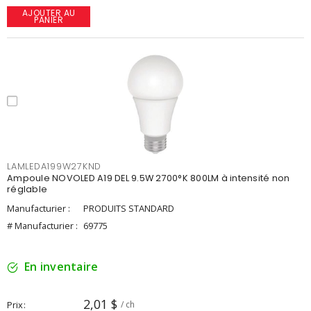
AJOUTER AU
PANIER
LAMLEDA199W27KND
Ampoule NOVOLED A19 DEL 9.5W 2700°K 800LM à intensité non
réglable
Manufacturier :
PRODUITS STANDARD
# Manufacturier :
69775
En inventaire
2,01 $
Prix
/ ch