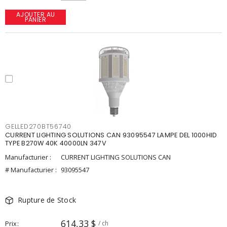
AJOUTER AU
PANIER
GELLED270BT56740
CURRENT LIGHTING SOLUTIONS CAN 93095547 LAMPE DEL 1000HID
TYPE B270W 40K 40000LN 347V
Manufacturier :
CURRENT LIGHTING SOLUTIONS CAN
# Manufacturier :
93095547
Rupture de Stock
614,33 $
Prix
/ ch