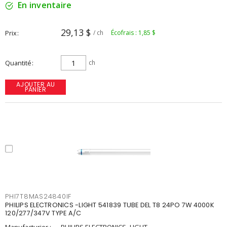
En inventaire
29,13 $
Prix
/ ch
Écofrais : 1,85 $
Quantité
ch
AJOUTER AU
PANIER
PHI7T8MAS24840IF
PHILIPS ELECTRONICS -LIGHT 541839 TUBE DEL T8 24PO 7W 4000K
120/277/347V TYPE A/C