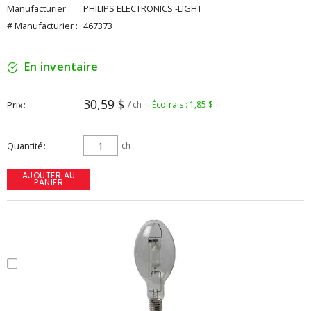
Manufacturier :
PHILIPS ELECTRONICS -LIGHT
# Manufacturier :
467373
En inventaire
30,59 $
Prix
/ ch
Écofrais : 1,85 $
Quantité
ch
AJOUTER AU
PANIER