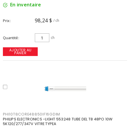
En inventaire
98,24 $
Prix
/ ch
Quantité
ch
AJOUTER AU
PANIER
PHI10T8CORE48850IF16GDIM
PHILIPS ELECTRONICS -LIGHT 553248 TUBE DEL T8 48PO 10W
5K120/277/347V VITRE TYPEA