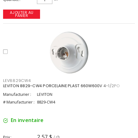
AJOUTER AU
PANIER
LEV8829CW4
LEVITON 8829-CW4 PORCELAINE PLAST 660W600V 4-1/2PO
Manufacturier :
LEVITON
# Manufacturier :
8829-CW4
En inventaire
2,57 $
Prix
/ ch