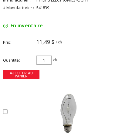
Manufacturier :
PHILIPS ELECTRONICS -LIGHT
# Manufacturier :
541839
En inventaire
11,49 $
Prix
/ ch
Quantité
ch
AJOUTER AU
PANIER