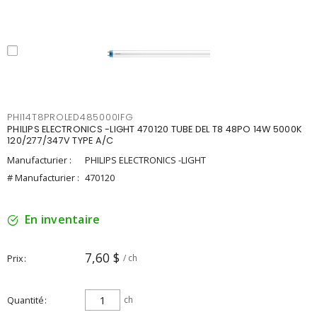
PHI14T8PROLED485000IFG
PHILIPS ELECTRONICS -LIGHT 470120 TUBE DEL T8 48PO 14W 5000K
120/277/347V TYPE A/C
Manufacturier :
PHILIPS ELECTRONICS -LIGHT
# Manufacturier :
470120
En inventaire
7,60 $
Prix
/ ch
Quantité
ch