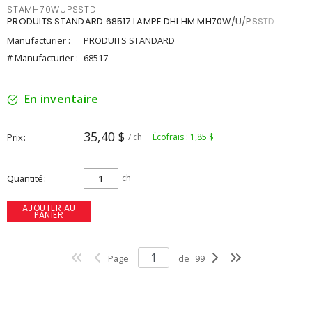
STAMH70WUPSSTD
PRODUITS STANDARD 68517 LAMPE DHI HM MH70W/U/PSSTD
Manufacturier :
PRODUITS STANDARD
# Manufacturier :
68517
En inventaire
35,40 $
Prix
/ ch
Écofrais : 1,85 $
Quantité
ch
AJOUTER AU
PANIER
Page
de
99