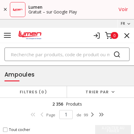
Lumen
Voir
Gratuit – sur Google Play
FR
0
PRODUITS
éclairage
Ampoules
FILTRES
0
TRIER PAR
2 356
Produits
Page
de
99
AJOUTER AU
Tout cocher
PANIER