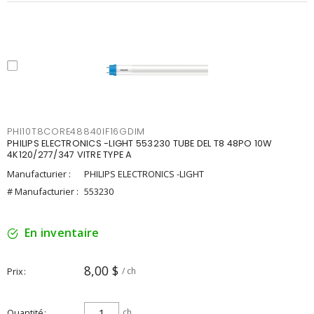
PHI10T8CORE48840IF16GDIM
PHILIPS ELECTRONICS -LIGHT 553230 TUBE DEL T8 48PO 10W
4K120/277/347 VITRE TYPE A
Manufacturier :
PHILIPS ELECTRONICS -LIGHT
# Manufacturier :
553230
En inventaire
8,00 $
Prix
/ ch
Quantité
ch