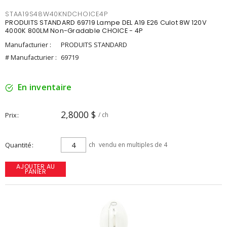
STAA19S48W40KNDCHOICE4P
PRODUITS STANDARD 69719 Lampe DEL A19 E26 Culot 8W 120V
4000K 800LM Non-Gradable CHOICE - 4P
Manufacturier :
PRODUITS STANDARD
# Manufacturier :
69719
En inventaire
2,8000 $
Prix
/ ch
Quantité
ch
vendu en multiples de 4
AJOUTER AU
PANIER