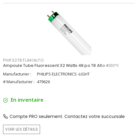
PHIF32T8TL941ALTO
Ampoule Tube Fluorescent 32 Watts 48 po T8 Alto 4100°K
Manufacturier :
PHILIPS ELECTRONICS -LIGHT
# Manufacturier :
479626
En inventaire
Compte PRO seulement. Contactez votre succursale
VOIR LES DÉTAILS