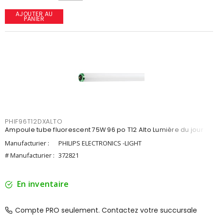
AJOUTER AU
PANIER
PHIF96T12DXALTO
Ampoule tube fluorescent 75W 96 po T12 Alto Lumière du jour
Manufacturier :
PHILIPS ELECTRONICS -LIGHT
# Manufacturier :
372821
En inventaire
Compte PRO seulement. Contactez votre succursale