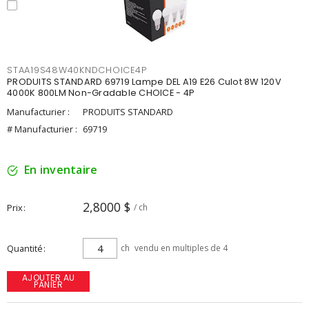
STAA19S48W40KNDCHOICE4P
PRODUITS STANDARD 69719 Lampe DEL A19 E26 Culot 8W 120V
4000K 800LM Non-Gradable CHOICE - 4P
Manufacturier :
PRODUITS STANDARD
# Manufacturier :
69719
En inventaire
2,8000 $
Prix
/ ch
Quantité
ch
vendu en multiples de 4
AJOUTER AU
PANIER