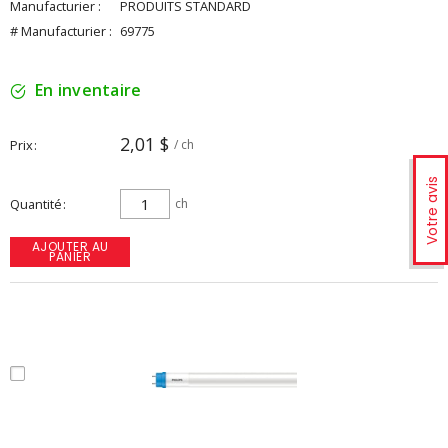
Manufacturier :
PRODUITS STANDARD
# Manufacturier :
69775
En inventaire
2,01 $
Prix
/ ch
Votre avis
Quantité
ch
AJOUTER AU
PANIER