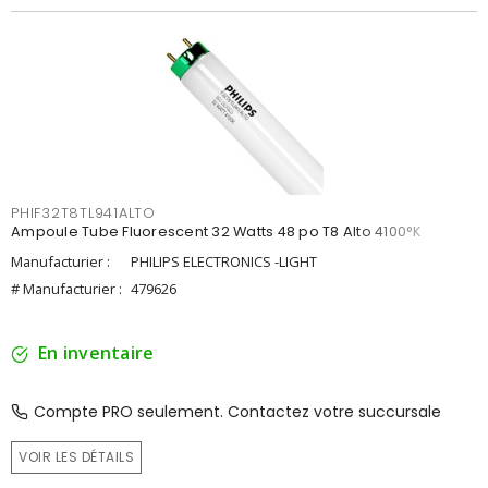
PHIF32T8TL941ALTO
Ampoule Tube Fluorescent 32 Watts 48 po T8 Alto 4100°K
Manufacturier :
PHILIPS ELECTRONICS -LIGHT
# Manufacturier :
479626
En inventaire
Compte PRO seulement. Contactez votre succursale
VOIR LES DÉTAILS