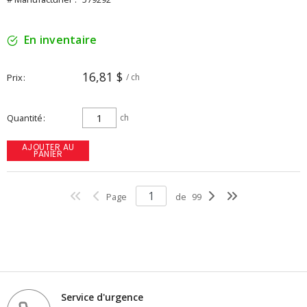
En inventaire
16,81 $
Prix
/ ch
Quantité
ch
AJOUTER AU
PANIER
Page
de
99
Service d'urgence