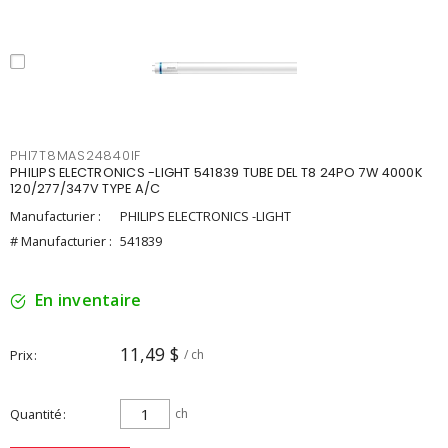
PHI7T8MAS24840IF
PHILIPS ELECTRONICS -LIGHT 541839 TUBE DEL T8 24PO 7W 4000K
120/277/347V TYPE A/C
Manufacturier :
PHILIPS ELECTRONICS -LIGHT
# Manufacturier :
541839
En inventaire
11,49 $
Prix
/ ch
Quantité
ch