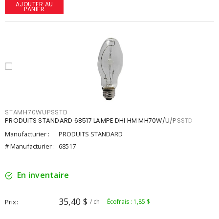
AJOUTER AU
PANIER
STAMH70WUPSSTD
PRODUITS STANDARD 68517 LAMPE DHI HM MH70W/U/PSSTD
Manufacturier :
PRODUITS STANDARD
# Manufacturier :
68517
En inventaire
35,40 $
Prix
/ ch
Écofrais : 1,85 $