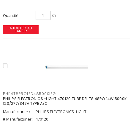
Quantité
ch
AJOUTER AU
PANIER
PHI14T8PROLED485000IFG
PHILIPS ELECTRONICS -LIGHT 470120 TUBE DEL T8 48PO 14W 5000K
120/277/347V TYPE A/C
Manufacturier :
PHILIPS ELECTRONICS -LIGHT
# Manufacturier :
470120