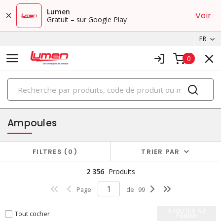
Lumen
Voir
Gratuit – sur Google Play
FR
0
PRODUITS
éclairage
Ampoules
FILTRES
0
TRIER PAR
2 356
Produits
Page
de
99
AJOUTER AU
Tout cocher
PANIER