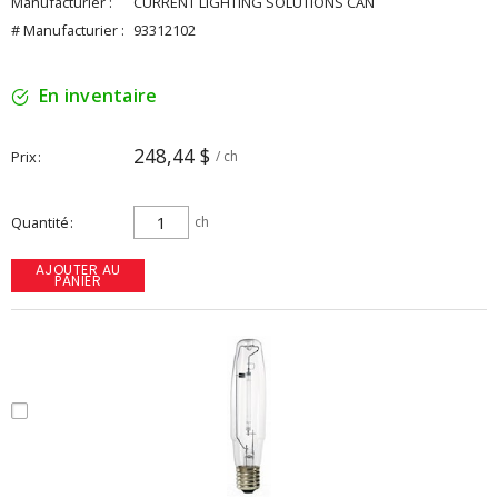
Manufacturier :
CURRENT LIGHTING SOLUTIONS CAN
# Manufacturier :
93312102
En inventaire
248,44 $
Prix
/ ch
Quantité
ch
AJOUTER AU
PANIER