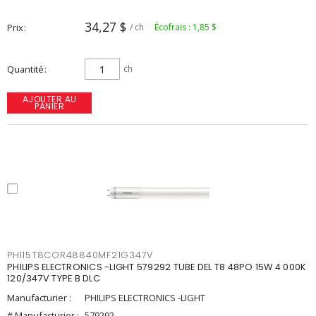
34,27 $
Prix
/ ch
Écofrais : 1,85 $
Quantité
ch
AJOUTER AU
PANIER
PHI15T8COR48840MF21G347V
PHILIPS ELECTRONICS -LIGHT 579292 TUBE DEL T8 48PO 15W 4 000K
120/347V TYPE B DLC
Manufacturier :
PHILIPS ELECTRONICS -LIGHT
# Manufacturier :
579292