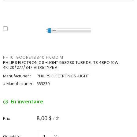
PHI10T8CORE48840IF16GDIM
PHILIPS ELECTRONICS -LIGHT 553230 TUBE DEL T8 48PO 10W
4K120/277/347 VITRE TYPE A
Manufacturier :
PHILIPS ELECTRONICS -LIGHT
# Manufacturier :
553230
En inventaire
8,00 $
Prix
/ ch
Quantité
ch