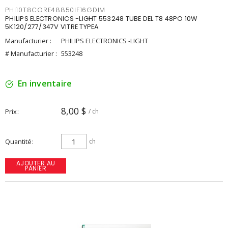
PHI10T8CORE48850IF16GDIM
PHILIPS ELECTRONICS -LIGHT 553248 TUBE DEL T8 48PO 10W
5K120/277/347V VITRE TYPEA
Manufacturier :
PHILIPS ELECTRONICS -LIGHT
# Manufacturier :
553248
En inventaire
8,00 $
Prix
/ ch
Quantité
ch
AJOUTER AU
PANIER