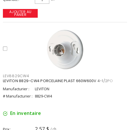
AJOUTER AU
PANIER
LEV8829CW4
LEVITON 8829-CW4 PORCELAINE PLAST 660W600V 4-1/2PO
Manufacturier :
LEVITON
# Manufacturier :
8829-CW4
En inventaire
2,57 $
Prix
/ ch