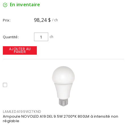
En inventaire
98,24 $
Prix
/ ch
Quantité
ch
AJOUTER AU
PANIER
LAMLEDA199W27KND
Ampoule NOVOLED A19 DEL 9.5W 2700°K 800LM à intensité non
réglable