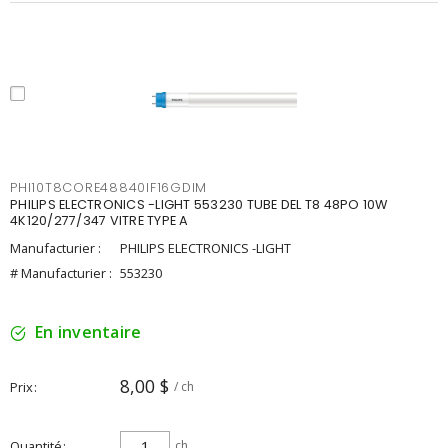
PHI10T8CORE48840IF16GDIM
PHILIPS ELECTRONICS -LIGHT 553230 TUBE DEL T8 48PO 10W
4K120/277/347 VITRE TYPE A
Manufacturier :
PHILIPS ELECTRONICS -LIGHT
# Manufacturier :
553230
En inventaire
8,00 $
Prix
/ ch
Quantité
ch