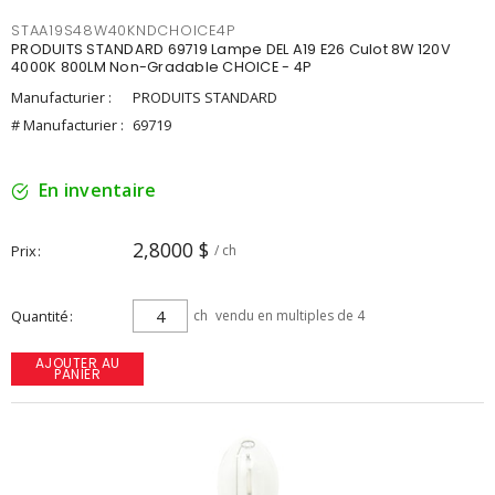
STAA19S48W40KNDCHOICE4P
PRODUITS STANDARD 69719 Lampe DEL A19 E26 Culot 8W 120V
4000K 800LM Non-Gradable CHOICE - 4P
Manufacturier :
PRODUITS STANDARD
# Manufacturier :
69719
En inventaire
2,8000 $
Prix
/ ch
Quantité
ch
vendu en multiples de 4
AJOUTER AU
PANIER