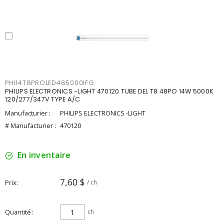
PHI14T8PROLED485000IFG
PHILIPS ELECTRONICS -LIGHT 470120 TUBE DEL T8 48PO 14W 5000K
120/277/347V TYPE A/C
Manufacturier :
PHILIPS ELECTRONICS -LIGHT
# Manufacturier :
470120
En inventaire
7,60 $
Prix
/ ch
Quantité
ch