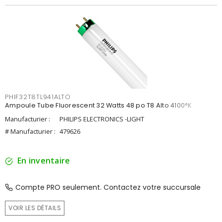
PHIF32T8TL941ALTO
Ampoule Tube Fluorescent 32 Watts 48 po T8 Alto 4100°K
Manufacturier :
PHILIPS ELECTRONICS -LIGHT
# Manufacturier :
479626
En inventaire
Compte PRO seulement. Contactez votre succursale
VOIR LES DÉTAILS