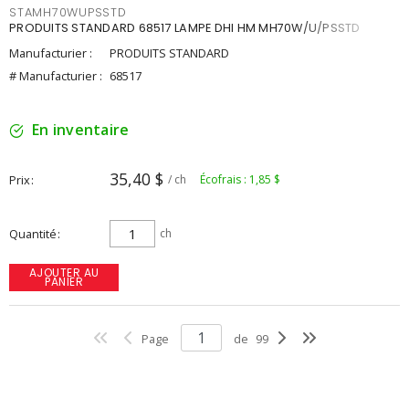
STAMH70WUPSSTD
PRODUITS STANDARD 68517 LAMPE DHI HM MH70W/U/PSSTD
Manufacturier :
PRODUITS STANDARD
# Manufacturier :
68517
En inventaire
35,40 $
Prix
/ ch
Écofrais : 1,85 $
Quantité
ch
AJOUTER AU
PANIER
Page
de
99