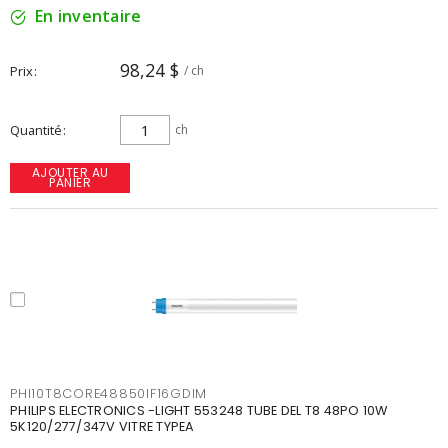
En inventaire
98,24 $
Prix
/ ch
Quantité
ch
AJOUTER AU
PANIER
PHI10T8CORE48850IF16GDIM
PHILIPS ELECTRONICS -LIGHT 553248 TUBE DEL T8 48PO 10W
5K120/277/347V VITRE TYPEA