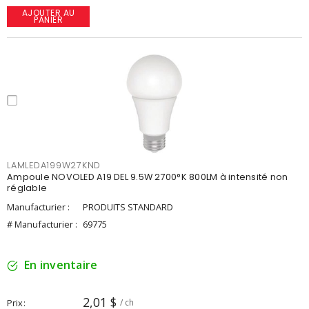
AJOUTER AU
PANIER
LAMLEDA199W27KND
Ampoule NOVOLED A19 DEL 9.5W 2700°K 800LM à intensité non
réglable
Manufacturier :
PRODUITS STANDARD
# Manufacturier :
69775
En inventaire
2,01 $
Prix
/ ch