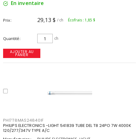
En inventaire
29,13 $
Prix
/ ch
Écofrais : 1,85 $
Quantité
ch
AJOUTER AU
PANIER
PHI7T8MAS24840IF
PHILIPS ELECTRONICS -LIGHT 541839 TUBE DEL T8 24PO 7W 4000K
120/277/347V TYPE A/C