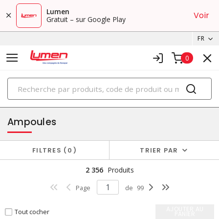
Lumen
Voir
Gratuit – sur Google Play
FR
0
PRODUITS
éclairage
Ampoules
FILTRES
0
TRIER PAR
2 356
Produits
Page
de
99
AJOUTER AU
Tout cocher
PANIER