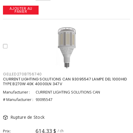
AJOUTER AU
PANIER
GELLED270BT56740
CURRENT LIGHTING SOLUTIONS CAN 93095547 LAMPE DEL 1000HID
TYPE B270W 40K 40000LN 347V
Manufacturier :
CURRENT LIGHTING SOLUTIONS CAN
# Manufacturier :
93095547
Rupture de Stock
614,33 $
Prix
/ ch