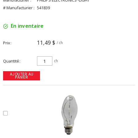
Manufacturier :
PHILIPS ELECTRONICS -LIGHT
# Manufacturier :
541839
En inventaire
11,49 $
Prix
/ ch
Quantité
ch
AJOUTER AU
PANIER