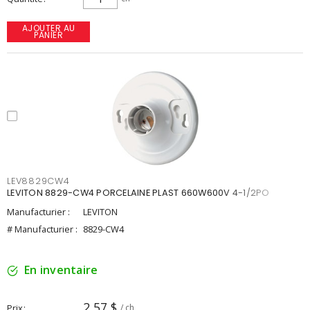
AJOUTER AU
PANIER
LEV8829CW4
LEVITON 8829-CW4 PORCELAINE PLAST 660W600V 4-1/2PO
Manufacturier :
LEVITON
# Manufacturier :
8829-CW4
En inventaire
2,57 $
Prix
/ ch