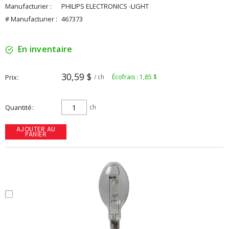
Manufacturier :
PHILIPS ELECTRONICS -LIGHT
# Manufacturier :
467373
En inventaire
30,59 $
Prix
/ ch
Écofrais : 1,85 $
Quantité
ch
AJOUTER AU
PANIER