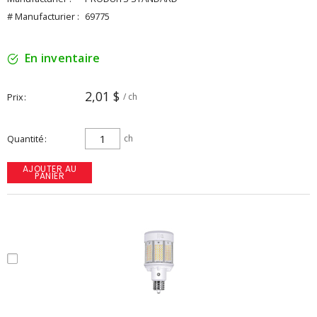
# Manufacturier :
69775
En inventaire
2,01 $
Prix
/ ch
Quantité
ch
AJOUTER AU
PANIER