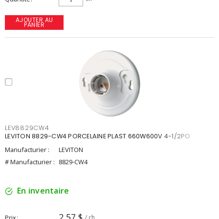
AJOUTER AU
PANIER
LEV8829CW4
LEVITON 8829-CW4 PORCELAINE PLAST 660W600V 4-1/2PO
Manufacturier :
LEVITON
# Manufacturier :
8829-CW4
En inventaire
2,57 $
Prix
/ ch