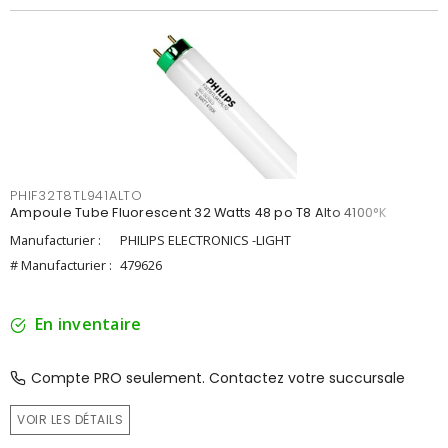
PHIF32T8TL941ALTO
Ampoule Tube Fluorescent 32 Watts 48 po T8 Alto 4100°K
Manufacturier :
PHILIPS ELECTRONICS -LIGHT
# Manufacturier :
479626
En inventaire
Compte PRO seulement. Contactez votre succursale
VOIR LES DÉTAILS