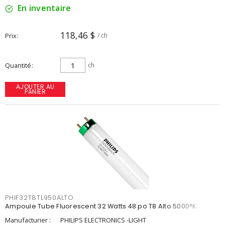
En inventaire
118,46 $
Prix
/ ch
Quantité
ch
AJOUTER AU
PANIER
PHIF32T8TL950ALTO
Ampoule Tube Fluorescent 32 Watts 48 po T8 Alto 5000°K
Manufacturier :
PHILIPS ELECTRONICS -LIGHT