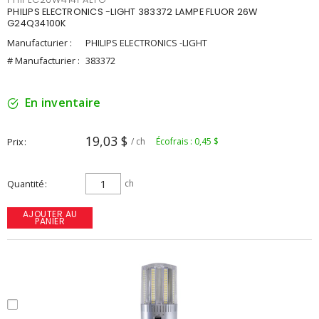
PHILIPS ELECTRONICS -LIGHT 383372 LAMPE FLUOR 26W
G24Q34100K
Manufacturier :
PHILIPS ELECTRONICS -LIGHT
# Manufacturier :
383372
En inventaire
19,03 $
Prix
/ ch
Écofrais : 0,45 $
Quantité
ch
AJOUTER AU
PANIER