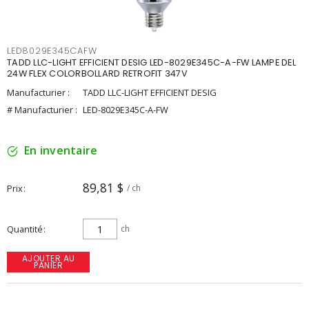
LED8029E345CAFW
TADD LLC-LIGHT EFFICIENT DESIG LED-8029E345C-A-FW LAMPE DEL
24W FLEX COLORBOLLARD RETROFIT 347V
Manufacturier :
TADD LLC-LIGHT EFFICIENT DESIG
# Manufacturier :
LED-8029E345C-A-FW
En inventaire
89,81 $
Prix
/ ch
Quantité
ch
AJOUTER AU
PANIER