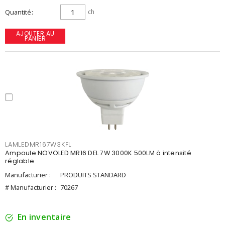
Quantité
ch
AJOUTER AU
PANIER
LAMLEDMR167W3KFL
Ampoule NOVOLED MR16 DEL 7W 3000K 500LM à intensité
réglable
Manufacturier :
PRODUITS STANDARD
# Manufacturier :
70267
En inventaire