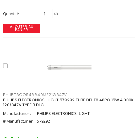
Quantité
ch
AJOUTER AU
PANIER
PHI15T8COR48840MF21G347V
PHILIPS ELECTRONICS -LIGHT 579292 TUBE DEL T8 48PO 15W 4 000K
120/347V TYPE B DLC
Manufacturier :
PHILIPS ELECTRONICS -LIGHT
# Manufacturier :
579292