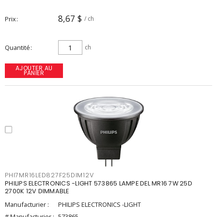
8,67 $
Prix
/ ch
Quantité
ch
AJOUTER AU
PANIER
PHI7MR16LED827F25DIM12V
PHILIPS ELECTRONICS -LIGHT 573865 LAMPE DEL MR16 7W 25D
2700K 12V DIMMABLE
Manufacturier :
PHILIPS ELECTRONICS -LIGHT
# Manufacturier :
573865