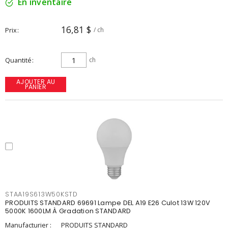
En inventaire
16,81 $
Prix
/ ch
Quantité
ch
AJOUTER AU
PANIER
STAA19S613W50KSTD
PRODUITS STANDARD 69691 Lampe DEL A19 E26 Culot 13W 120V
5000K 1600LM À Gradation STANDARD
Manufacturier :
PRODUITS STANDARD