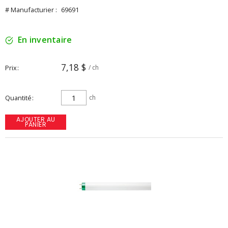
# Manufacturier :
69691
En inventaire
7,18 $
Prix
/ ch
Quantité
ch
AJOUTER AU
PANIER