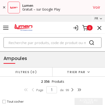
Lumen
Voir
Gratuit – sur Google Play
FR
0
PRODUITS
éclairage
Ampoules
FILTRES
0
TRIER PAR
2 356
Produits
Page
de
99
AJOUTER AU
Tout cocher
PANIER