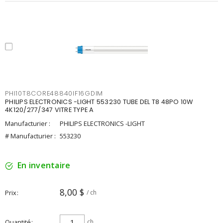
PHI10T8CORE48840IF16GDIM
PHILIPS ELECTRONICS -LIGHT 553230 TUBE DEL T8 48PO 10W
4K120/277/347 VITRE TYPE A
Manufacturier :
PHILIPS ELECTRONICS -LIGHT
# Manufacturier :
553230
En inventaire
8,00 $
Prix
/ ch
Quantité
ch