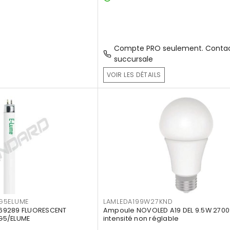
Compte PRO seulement. Contac
succursale
VOIR LES DÉTAILS
G5ELUME
LAMLEDA199W27KND
69289 FLUORESCENT
Ampoule NOVOLED A19 DEL 9.5W 2700
G5/ELUME
intensité non réglable