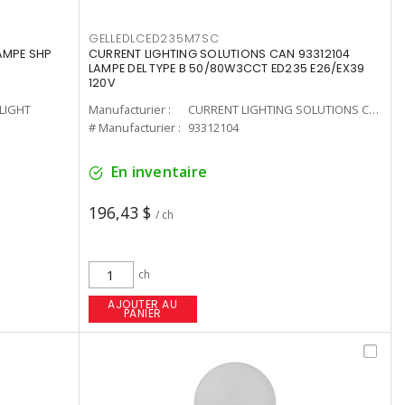
GELLEDLCED235M7SC
LAMPE SHP
CURRENT LIGHTING SOLUTIONS CAN 93312104
LAMPE DEL TYPE B 50/80W3CCT ED235 E26/EX39
120V
-LIGHT
Manufacturier :
CURRENT LIGHTING SOLUTIONS CAN
# Manufacturier :
93312104
En inventaire
196,43 $
/ ch
ch
AJOUTER AU
PANIER