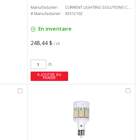
Manufacturier :
CURRENT LIGHTING SOLUTIONS CAN
# Manufacturier :
93312102
En inventaire
248,44 $
/ ch
ch
AJOUTER AU
PANIER