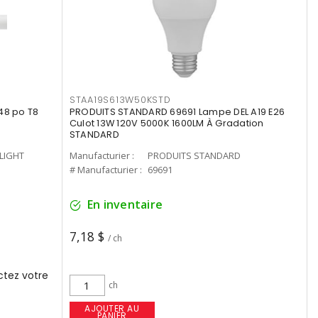
STAA19S613W50KSTD
48 po T8
PRODUITS STANDARD 69691 Lampe DEL A19 E26
Culot 13W 120V 5000K 1600LM À Gradation
STANDARD
-LIGHT
Manufacturier :
PRODUITS STANDARD
# Manufacturier :
69691
En inventaire
7,18 $
/ ch
tez votre
ch
AJOUTER AU
PANIER