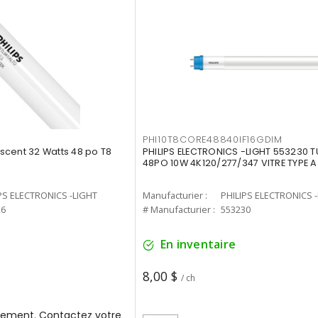
PHI10T8CORE48840IF16GDIM
cent 32 Watts 48 po T8
PHILIPS ELECTRONICS -LIGHT 553230 T
48PO 10W 4K120/277/347 VITRE TYPE A
PS ELECTRONICS -LIGHT
Manufacturier :
PHILIPS ELECTRONICS 
26
# Manufacturier :
553230
En inventaire
8,00 $
/ ch
ement. Contactez votre