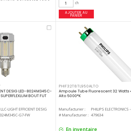
ch
AJOUTER AU
PANIER
W
PHIF32T8TL950ALTO
IENT DESIG LED-8024M345C-
Ampoule Tube Fluorescent 32 Watts 
 SUPERFLEXLUM BOUT FUT
Alto 5000°K
LLC-LIGHT EFFICIENT DESIG
Manufacturier :
PHILIPS ELECTRONICS 
8024M345C-G7-FW
# Manufacturier :
479634
En inventaire