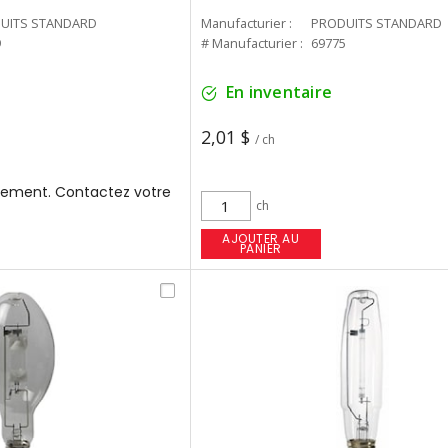
UITS STANDARD
Manufacturier :
PRODUITS STANDARD
9
# Manufacturier :
69775
En inventaire
2,01 $
/ ch
ement. Contactez votre
ch
AJOUTER AU
PANIER