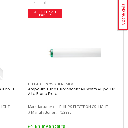
ch
Votre avis
AJOUTER AU
PANIER
PHIF40T12CWSUPREMEALTO
48 po T8
Ampoule Tube Fluorescent 40 Watts 48 po T12
Alto Blanc Froid
-LIGHT
Manufacturier :
PHILIPS ELECTRONICS -LIGHT
# Manufacturier :
423889
En inventaire