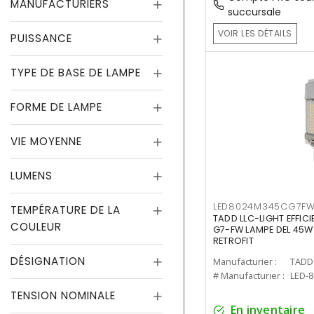
MANUFACTURIERS
succursale
VOIR LES DÉTAILS
PUISSANCE
TYPE DE BASE DE LAMPE
FORME DE LAMPE
VIE MOYENNE
LUMENS
LED8024M345CG7F
TEMPÉRATURE DE LA
TADD LLC-LIGHT EFFIC
COULEUR
G7-FW LAMPE DEL 45W
RETROFIT
DÉSIGNATION
Manufacturier :
TADD 
# Manufacturier :
LED-
TENSION NOMINALE
En inventaire