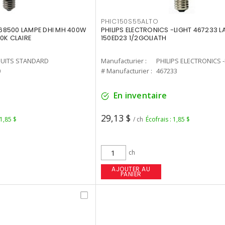
PHIC150S55ALTO
68500 LAMPE DHI MH 400W
PHILIPS ELECTRONICS -LIGHT 467233 
0K CLAIRE
150ED23 1/2GOLIATH
UITS STANDARD
Manufacturier :
PHILIPS ELECTRONICS 
0
# Manufacturier :
467233
En inventaire
29,13 $
 1,85 $
/ ch
Écofrais : 1,85 $
ch
AJOUTER AU
PANIER