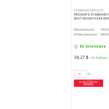
STAMH400WUSTD
PRODUITS STANDARD 
ED37 GOLIATH E39 400
Manufacturier :
PROD
# Manufacturier :
6850
En inventaire
34,27 $
/ ch
Écofrais :
ch
AJOUTER AU
PANIER