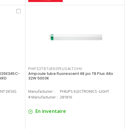
PHIF32T8TL850PLUSALTOHV
8029E345C-
Ampoule tube fluorescent 48 po T8 Plus Alto
LARD
32W 5000K
ENT DESIG
Manufacturier :
PHILIPS ELECTRONICS -LIGHT
# Manufacturier :
281816
En inventaire