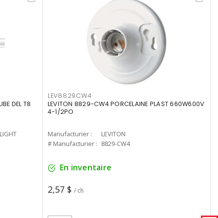
LEV8829CW4
UBE DEL T8
LEVITON 8829-CW4 PORCELAINE PLAST 660W600V
4-1/2PO
-LIGHT
Manufacturier :
LEVITON
# Manufacturier :
8829-CW4
En inventaire
2,57 $
/ ch