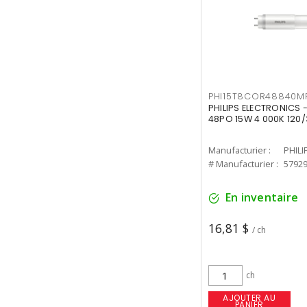
PHI15T8COR48840M
PHILIPS ELECTRONICS 
48PO 15W 4 000K 120/
Manufacturier :
PHILI
# Manufacturier :
5792
En inventaire
16,81 $
/ ch
ch
AJOUTER AU
PANIER