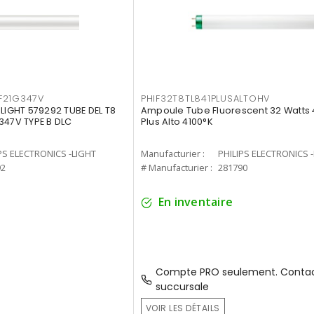
F21G347V
PHIF32T8TL841PLUSALTOHV
-LIGHT 579292 TUBE DEL T8
Ampoule Tube Fluorescent 32 Watts 
347V TYPE B DLC
Plus Alto 4100°K
PS ELECTRONICS -LIGHT
Manufacturier :
PHILIPS ELECTRONICS 
92
# Manufacturier :
281790
En inventaire
Compte PRO seulement. Contac
succursale
VOIR LES DÉTAILS