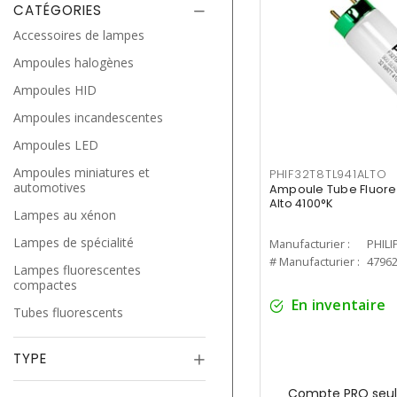
CATÉGORIES
Accessoires de lampes
Ampoules halogènes
Ampoules HID
Ampoules incandescentes
Ampoules LED
Ampoules miniatures et
PHIF32T8TL941ALTO
automotives
Ampoule Tube Fluores
Alto 4100°K
Lampes au xénon
Lampes de spécialité
Manufacturier :
PHILI
# Manufacturier :
4796
Lampes fluorescentes
compactes
En inventaire
Tubes fluorescents
TYPE
Compte PRO seul