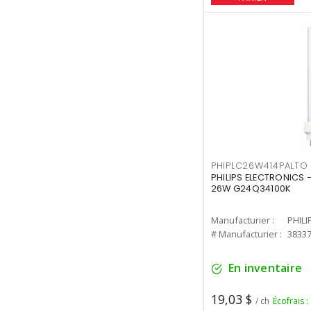
PHIPLC26W414PALTO
PHILIPS ELECTRONICS 
26W G24Q34100K
Manufacturier :
PHILI
# Manufacturier :
3833
En inventaire
19,03 $
/ ch
Écofrais :