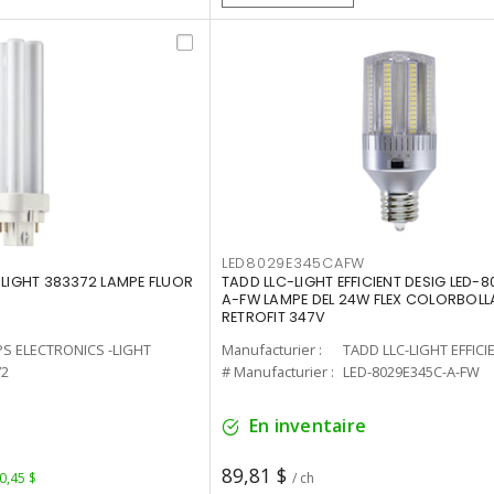
LED8029E345CAFW
-LIGHT 383372 LAMPE FLUOR
TADD LLC-LIGHT EFFICIENT DESIG LED-
A-FW LAMPE DEL 24W FLEX COLORBOL
RETROFIT 347V
PS ELECTRONICS -LIGHT
Manufacturier :
TADD LLC-LIGHT EFFICI
72
# Manufacturier :
LED-8029E345C-A-FW
En inventaire
89,81 $
 0,45 $
/ ch