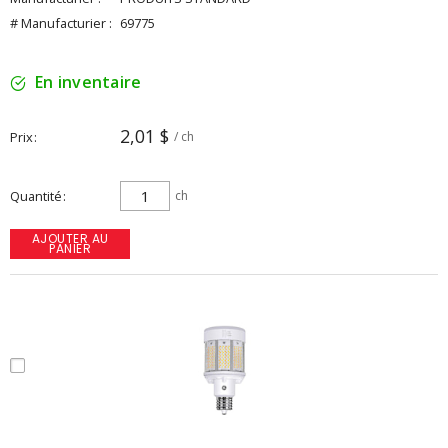
# Manufacturier :
69775
En inventaire
2,01 $
Prix
/ ch
Quantité
ch
AJOUTER AU
PANIER