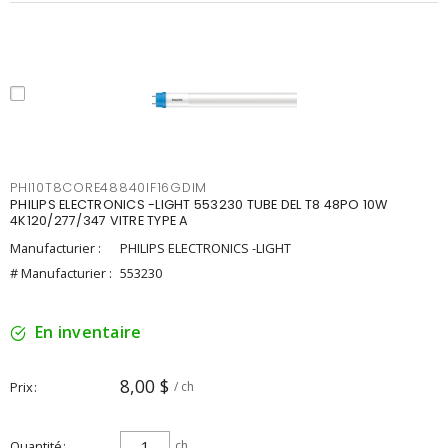
PHI10T8CORE48840IF16GDIM
PHILIPS ELECTRONICS -LIGHT 553230 TUBE DEL T8 48PO 10W
4K120/277/347 VITRE TYPE A
Manufacturier :
PHILIPS ELECTRONICS -LIGHT
# Manufacturier :
553230
En inventaire
8,00 $
Prix
/ ch
Quantité
ch