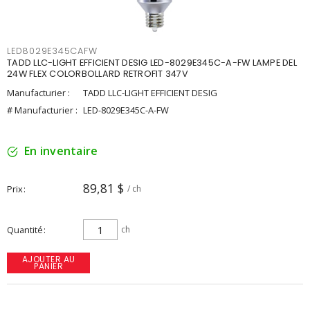
LED8029E345CAFW
TADD LLC-LIGHT EFFICIENT DESIG LED-8029E345C-A-FW LAMPE DEL
24W FLEX COLORBOLLARD RETROFIT 347V
Manufacturier :
TADD LLC-LIGHT EFFICIENT DESIG
# Manufacturier :
LED-8029E345C-A-FW
En inventaire
89,81 $
Prix
/ ch
Quantité
ch
AJOUTER AU
PANIER