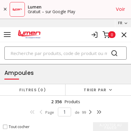
Lumen
Voir
Gratuit – sur Google Play
FR
0
PRODUITS
éclairage
Ampoules
FILTRES
0
TRIER PAR
2 356
Produits
Page
de
99
AJOUTER AU
Tout cocher
PANIER