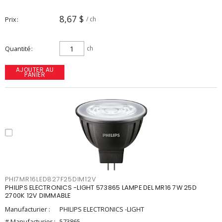
8,67 $
Prix
/ ch
Quantité
ch
AJOUTER AU
PANIER
PHI7MR16LED827F25DIM12V
PHILIPS ELECTRONICS -LIGHT 573865 LAMPE DEL MR16 7W 25D
2700K 12V DIMMABLE
Manufacturier :
PHILIPS ELECTRONICS -LIGHT
# Manufacturier :
573865