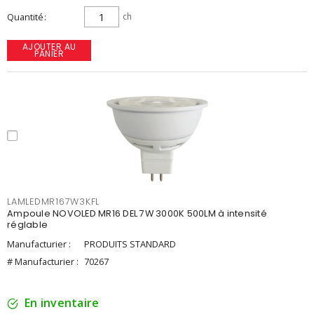
Quantité
ch
AJOUTER AU
PANIER
LAMLEDMR167W3KFL
Ampoule NOVOLED MR16 DEL 7W 3000K 500LM à intensité
réglable
Manufacturier :
PRODUITS STANDARD
# Manufacturier :
70267
En inventaire