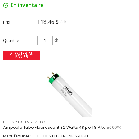
En inventaire
118,46 $
Prix
/ ch
Quantité
ch
AJOUTER AU
PANIER
PHIF32T8TL950ALTO
Ampoule Tube Fluorescent 32 Watts 48 po T8 Alto 5000°K
Manufacturier :
PHILIPS ELECTRONICS -LIGHT