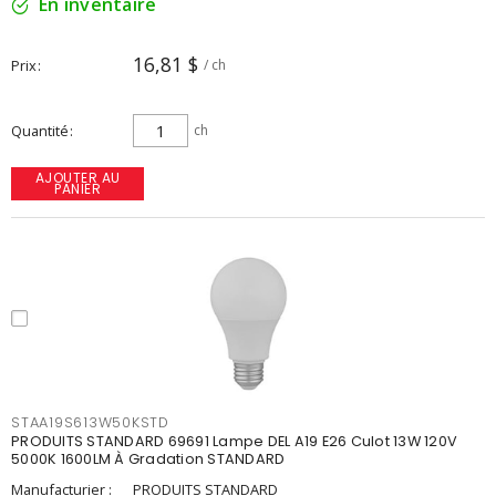
En inventaire
16,81 $
Prix
/ ch
Quantité
ch
AJOUTER AU
PANIER
STAA19S613W50KSTD
PRODUITS STANDARD 69691 Lampe DEL A19 E26 Culot 13W 120V
5000K 1600LM À Gradation STANDARD
Manufacturier :
PRODUITS STANDARD