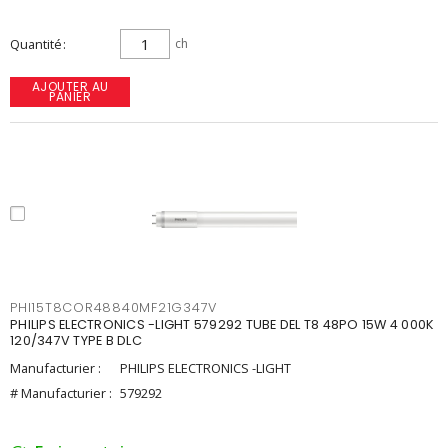
Quantité
ch
AJOUTER AU
PANIER
PHI15T8COR48840MF21G347V
PHILIPS ELECTRONICS -LIGHT 579292 TUBE DEL T8 48PO 15W 4 000K
120/347V TYPE B DLC
Manufacturier :
PHILIPS ELECTRONICS -LIGHT
# Manufacturier :
579292