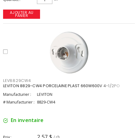
AJOUTER AU
PANIER
LEV8829CW4
LEVITON 8829-CW4 PORCELAINE PLAST 660W600V 4-1/2PO
Manufacturier :
LEVITON
# Manufacturier :
8829-CW4
En inventaire
2,57 $
Prix
/ ch