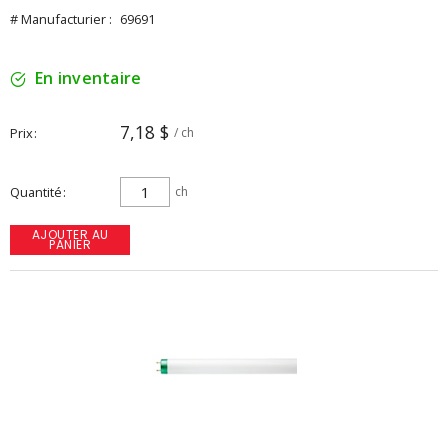
# Manufacturier :
69691
En inventaire
7,18 $
Prix
/ ch
Quantité
ch
AJOUTER AU
PANIER