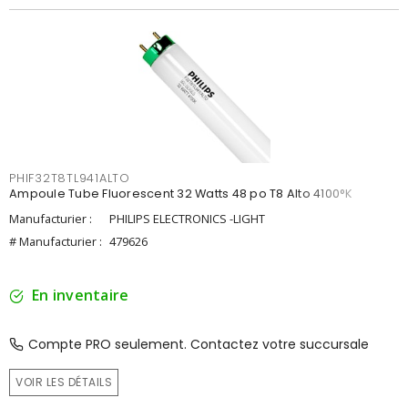
PHIF32T8TL941ALTO
Ampoule Tube Fluorescent 32 Watts 48 po T8 Alto 4100°K
Manufacturier :
PHILIPS ELECTRONICS -LIGHT
# Manufacturier :
479626
En inventaire
Compte PRO seulement. Contactez votre succursale
VOIR LES DÉTAILS