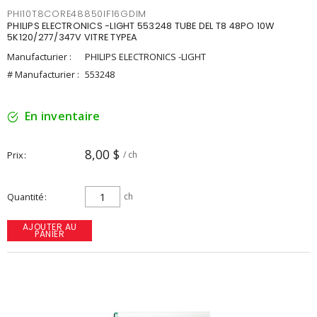
PHI10T8CORE48850IF16GDIM
PHILIPS ELECTRONICS -LIGHT 553248 TUBE DEL T8 48PO 10W
5K120/277/347V VITRE TYPEA
Manufacturier :
PHILIPS ELECTRONICS -LIGHT
# Manufacturier :
553248
En inventaire
8,00 $
Prix
/ ch
Quantité
ch
AJOUTER AU
PANIER