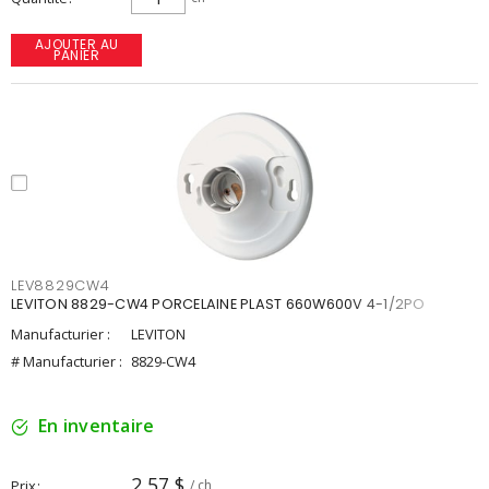
AJOUTER AU
PANIER
LEV8829CW4
LEVITON 8829-CW4 PORCELAINE PLAST 660W600V 4-1/2PO
Manufacturier :
LEVITON
# Manufacturier :
8829-CW4
En inventaire
2,57 $
Prix
/ ch