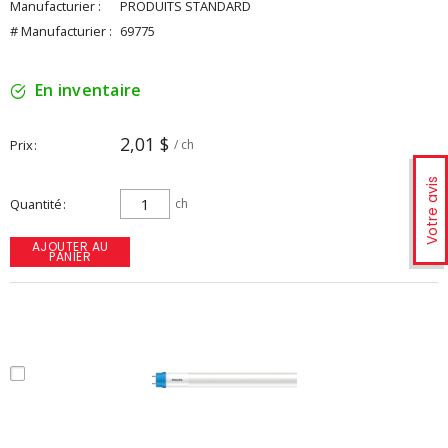
Manufacturier :
PRODUITS STANDARD
# Manufacturier :
69775
En inventaire
2,01 $
Prix
/ ch
Votre avis
Quantité
ch
AJOUTER AU
PANIER