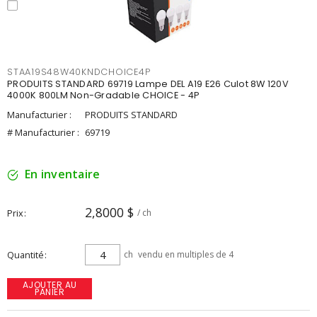
STAA19S48W40KNDCHOICE4P
PRODUITS STANDARD 69719 Lampe DEL A19 E26 Culot 8W 120V
4000K 800LM Non-Gradable CHOICE - 4P
Manufacturier :
PRODUITS STANDARD
# Manufacturier :
69719
En inventaire
2,8000 $
Prix
/ ch
Quantité
ch
vendu en multiples de 4
AJOUTER AU
PANIER