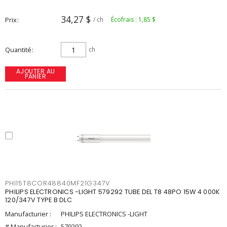
34,27 $
Prix
/ ch
Écofrais : 1,85 $
Quantité
ch
AJOUTER AU
PANIER
PHI15T8COR48840MF21G347V
PHILIPS ELECTRONICS -LIGHT 579292 TUBE DEL T8 48PO 15W 4 000K
120/347V TYPE B DLC
Manufacturier :
PHILIPS ELECTRONICS -LIGHT
# Manufacturier :
579292