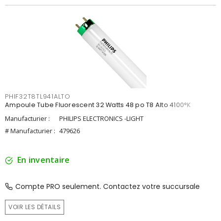
PHIF32T8TL941ALTO
Ampoule Tube Fluorescent 32 Watts 48 po T8 Alto 4100°K
Manufacturier :
PHILIPS ELECTRONICS -LIGHT
# Manufacturier :
479626
En inventaire
Compte PRO seulement. Contactez votre succursale
VOIR LES DÉTAILS