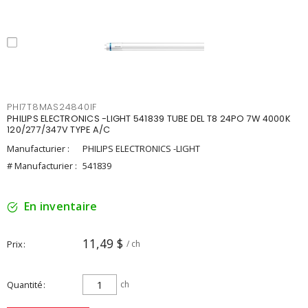
PHI7T8MAS24840IF
PHILIPS ELECTRONICS -LIGHT 541839 TUBE DEL T8 24PO 7W 4000K
120/277/347V TYPE A/C
Manufacturier :
PHILIPS ELECTRONICS -LIGHT
# Manufacturier :
541839
En inventaire
11,49 $
Prix
/ ch
Quantité
ch