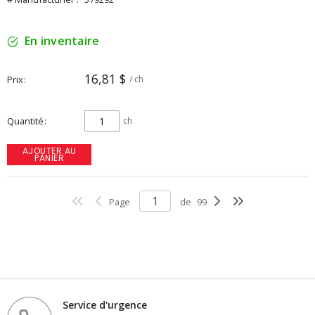
En inventaire
16,81 $
Prix
/ ch
Quantité
ch
AJOUTER AU
PANIER
Page
de
99
Service d'urgence