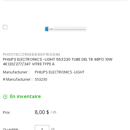
PHI10T8CORE48840IF16GDIM
PHILIPS ELECTRONICS -LIGHT 553230 TUBE DEL T8 48PO 10W
4K120/277/347 VITRE TYPE A
Manufacturier :
PHILIPS ELECTRONICS -LIGHT
# Manufacturier :
553230
En inventaire
8,00 $
Prix
/ ch
Quantité
ch