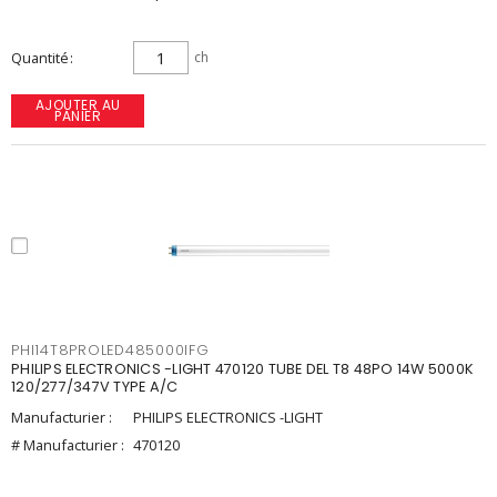
Quantité
ch
AJOUTER AU
PANIER
PHI14T8PROLED485000IFG
PHILIPS ELECTRONICS -LIGHT 470120 TUBE DEL T8 48PO 14W 5000K
120/277/347V TYPE A/C
Manufacturier :
PHILIPS ELECTRONICS -LIGHT
# Manufacturier :
470120