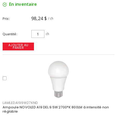
En inventaire
98,24 $
Prix
/ ch
Quantité
ch
AJOUTER AU
PANIER
LAMLEDA199W27KND
Ampoule NOVOLED A19 DEL 9.5W 2700°K 800LM à intensité non
réglable