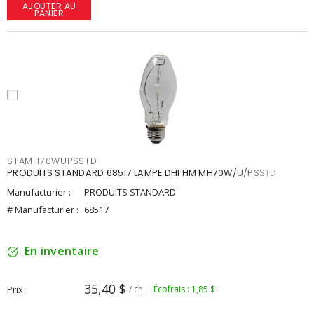
AJOUTER AU
PANIER
STAMH70WUPSSTD
PRODUITS STANDARD 68517 LAMPE DHI HM MH70W/U/PSSTD
Manufacturier :
PRODUITS STANDARD
# Manufacturier :
68517
En inventaire
35,40 $
Prix
/ ch
Écofrais : 1,85 $