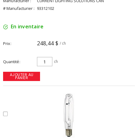
Manufacturier :
CURRENT LIGHTING SOLUTIONS CAN
# Manufacturier :
93312102
En inventaire
248,44 $
Prix
/ ch
Quantité
ch
AJOUTER AU
PANIER