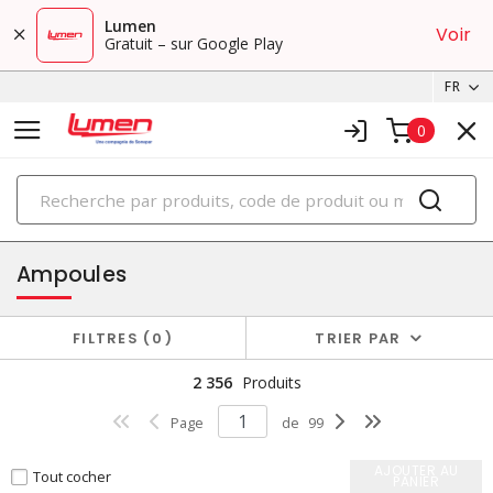
Lumen
Voir
Gratuit – sur Google Play
FR
0
PRODUITS
éclairage
Ampoules
FILTRES
0
TRIER PAR
2 356
Produits
Page
de
99
AJOUTER AU
Tout cocher
PANIER