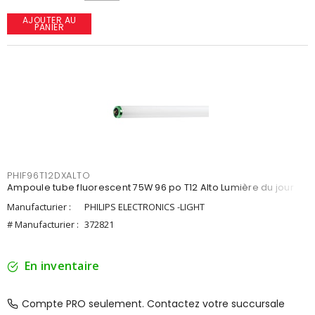
AJOUTER AU
PANIER
PHIF96T12DXALTO
Ampoule tube fluorescent 75W 96 po T12 Alto Lumière du jour
Manufacturier :
PHILIPS ELECTRONICS -LIGHT
# Manufacturier :
372821
En inventaire
Compte PRO seulement. Contactez votre succursale