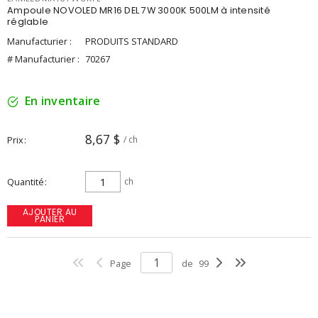
Ampoule NOVOLED MR16 DEL 7W 3000K 500LM à intensité
réglable
Manufacturier :
PRODUITS STANDARD
# Manufacturier :
70267
En inventaire
8,67 $
Prix
/ ch
Quantité
ch
AJOUTER AU
PANIER
Page
de
99