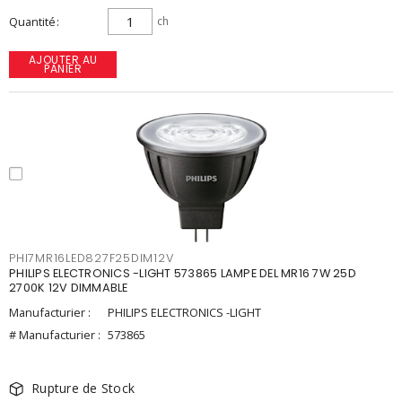
Quantité
ch
AJOUTER AU
PANIER
PHI7MR16LED827F25DIM12V
PHILIPS ELECTRONICS -LIGHT 573865 LAMPE DEL MR16 7W 25D
2700K 12V DIMMABLE
Manufacturier :
PHILIPS ELECTRONICS -LIGHT
# Manufacturier :
573865
Rupture de Stock