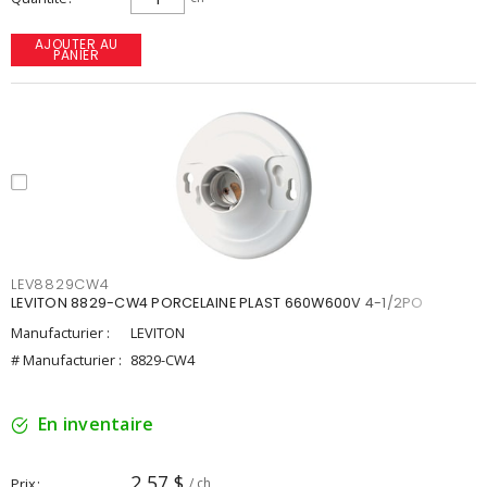
AJOUTER AU
PANIER
LEV8829CW4
LEVITON 8829-CW4 PORCELAINE PLAST 660W600V 4-1/2PO
Manufacturier :
LEVITON
# Manufacturier :
8829-CW4
En inventaire
2,57 $
Prix
/ ch