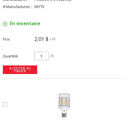
# Manufacturier :
69775
En inventaire
2,01 $
Prix
/ ch
Quantité
ch
AJOUTER AU
PANIER