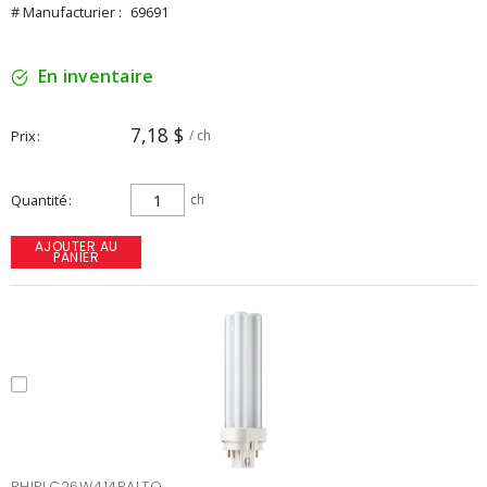
# Manufacturier :
69691
En inventaire
7,18 $
Prix
/ ch
Quantité
ch
AJOUTER AU
PANIER
PHIPLC26W414PALTO