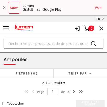
Lumen
Voir
Gratuit – sur Google Play
FR
0
PRODUITS
éclairage
Ampoules
FILTRES
0
TRIER PAR
2 356
Produits
Page
de
99
AJOUTER AU
Tout cocher
PANIER