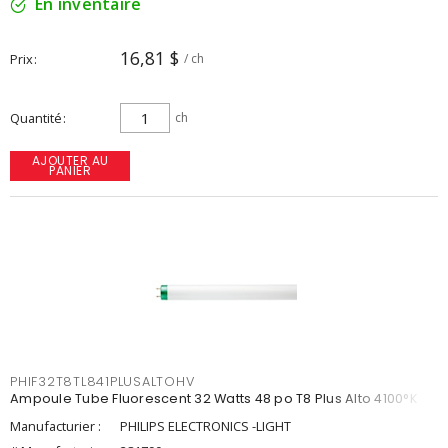
En inventaire
16,81 $
Prix
/ ch
Quantité
ch
AJOUTER AU
PANIER
PHIF32T8TL841PLUSALTOHV
Ampoule Tube Fluorescent 32 Watts 48 po T8 Plus Alto 4100°K
Manufacturier :
PHILIPS ELECTRONICS -LIGHT