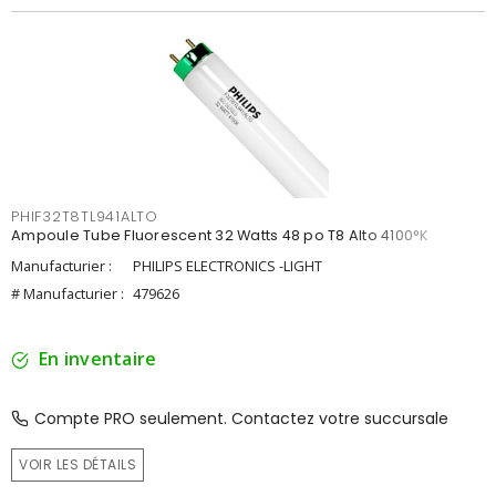
PHIF32T8TL941ALTO
Ampoule Tube Fluorescent 32 Watts 48 po T8 Alto 4100°K
Manufacturier :
PHILIPS ELECTRONICS -LIGHT
# Manufacturier :
479626
En inventaire
Compte PRO seulement. Contactez votre succursale
VOIR LES DÉTAILS