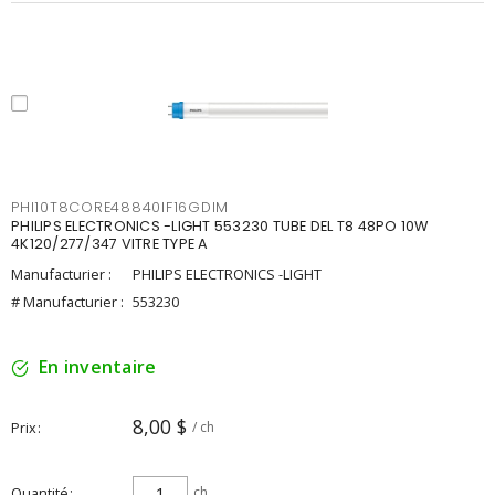
PHI10T8CORE48840IF16GDIM
PHILIPS ELECTRONICS -LIGHT 553230 TUBE DEL T8 48PO 10W
4K120/277/347 VITRE TYPE A
Manufacturier :
PHILIPS ELECTRONICS -LIGHT
# Manufacturier :
553230
En inventaire
8,00 $
Prix
/ ch
Quantité
ch