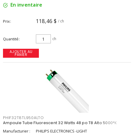
En inventaire
118,46 $
Prix
/ ch
Quantité
ch
AJOUTER AU
PANIER
PHIF32T8TL950ALTO
Ampoule Tube Fluorescent 32 Watts 48 po T8 Alto 5000°K
Manufacturier :
PHILIPS ELECTRONICS -LIGHT