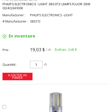
PHILIPS ELECTRONICS -LIGHT 383372 LAMPE FLUOR 26W
G24Q34100K
Manufacturier :
PHILIPS ELECTRONICS -LIGHT
# Manufacturier :
383372
En inventaire
19,03 $
Prix
/ ch
Écofrais : 0,45 $
Quantité
ch
AJOUTER AU
PANIER