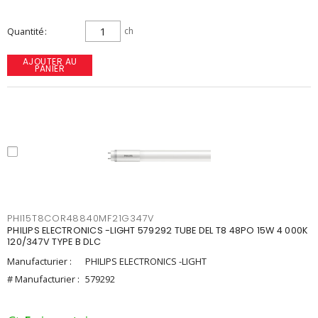
Quantité
ch
AJOUTER AU
PANIER
PHI15T8COR48840MF21G347V
PHILIPS ELECTRONICS -LIGHT 579292 TUBE DEL T8 48PO 15W 4 000K
120/347V TYPE B DLC
Manufacturier :
PHILIPS ELECTRONICS -LIGHT
# Manufacturier :
579292