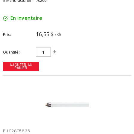
# Manufacturier :
70260
En inventaire
16,55 $
Prix
/ ch
Quantité
ch
AJOUTER AU
PANIER
PHIF28T5835