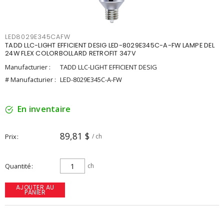
LED8029E345CAFW
TADD LLC-LIGHT EFFICIENT DESIG LED-8029E345C-A-FW LAMPE DEL
24W FLEX COLORBOLLARD RETROFIT 347V
Manufacturier :
TADD LLC-LIGHT EFFICIENT DESIG
# Manufacturier :
LED-8029E345C-A-FW
En inventaire
89,81 $
Prix
/ ch
Quantité
ch
AJOUTER AU
PANIER