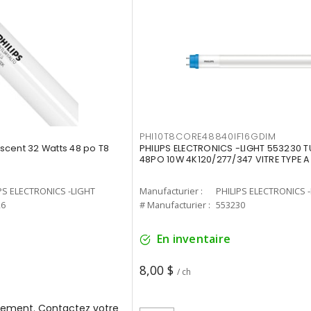
PHI10T8CORE48840IF16GDIM
cent 32 Watts 48 po T8
PHILIPS ELECTRONICS -LIGHT 553230 T
48PO 10W 4K120/277/347 VITRE TYPE A
PS ELECTRONICS -LIGHT
Manufacturier :
PHILIPS ELECTRONICS 
26
# Manufacturier :
553230
En inventaire
8,00 $
/ ch
ement. Contactez votre