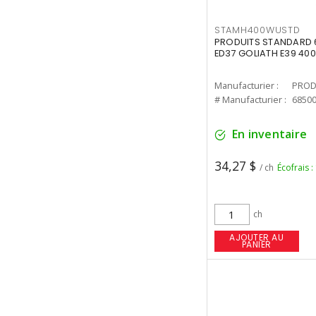
STAMH400WUSTD
PRODUITS STANDARD 
ED37 GOLIATH E39 400
Manufacturier :
PROD
# Manufacturier :
6850
En inventaire
34,27 $
/ ch
Écofrais :
ch
AJOUTER AU
PANIER