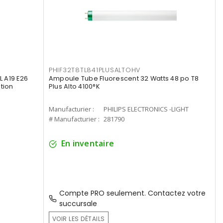
PHIF32T8TL841PLUSALTOHV
 A19 E26
Ampoule Tube Fluorescent 32 Watts 48 po T8
tion
Plus Alto 4100°K
Manufacturier :
PHILIPS ELECTRONICS -LIGHT
# Manufacturier :
281790
En inventaire
Compte PRO seulement. Contactez votre
succursale
VOIR LES DÉTAILS