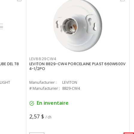
LEV8829CW4
UBE DEL T8
LEVITON 8829-CW4 PORCELAINE PLAST 660W600V
4-1/2PO
-LIGHT
Manufacturier :
LEVITON
# Manufacturier :
8829-CW4
En inventaire
2,57 $
/ ch