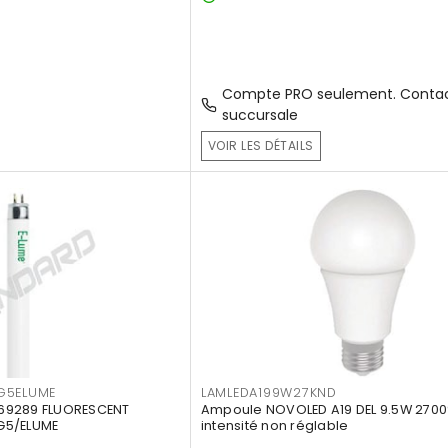
Compte PRO seulement. Contac
succursale
VOIR LES DÉTAILS
G5ELUME
LAMLEDA199W27KND
69289 FLUORESCENT
Ampoule NOVOLED A19 DEL 9.5W 2700
G5/ELUME
intensité non réglable