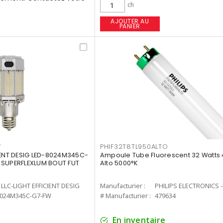
ch
AJOUTER AU
PANIER
W
PHIF32T8TL950ALTO
IENT DESIG LED-8024M345C-
Ampoule Tube Fluorescent 32 Watts 
 SUPERFLEXLUM BOUT FUT
Alto 5000°K
LLC-LIGHT EFFICIENT DESIG
Manufacturier :
PHILIPS ELECTRONICS 
8024M345C-G7-FW
# Manufacturier :
479634
En inventaire