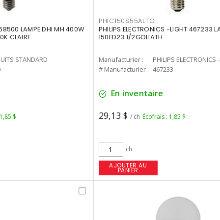
PHIC150S55ALTO
68500 LAMPE DHI MH 400W
PHILIPS ELECTRONICS -LIGHT 467233 
0K CLAIRE
150ED23 1/2GOLIATH
UITS STANDARD
Manufacturier :
PHILIPS ELECTRONICS 
0
# Manufacturier :
467233
En inventaire
29,13 $
 1,85 $
/ ch
Écofrais : 1,85 $
ch
AJOUTER AU
PANIER