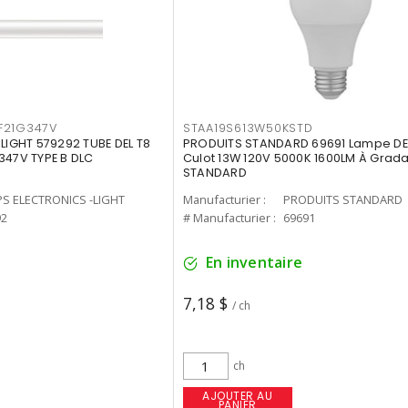
F21G347V
STAA19S613W50KSTD
-LIGHT 579292 TUBE DEL T8
PRODUITS STANDARD 69691 Lampe DEL
347V TYPE B DLC
Culot 13W 120V 5000K 1600LM À Grada
STANDARD
PS ELECTRONICS -LIGHT
Manufacturier :
PRODUITS STANDARD
92
# Manufacturier :
69691
En inventaire
7,18 $
/ ch
ch
AJOUTER AU
PANIER