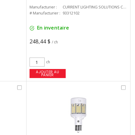
Manufacturier :
CURRENT LIGHTING SOLUTIONS CAN
# Manufacturier :
93312102
En inventaire
248,44 $
/ ch
ch
AJOUTER AU
PANIER