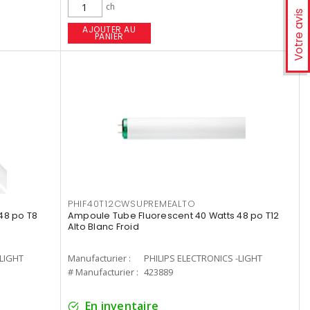
ch
Votre avis
AJOUTER AU
PANIER
PHIF40T12CWSUPREMEALTO
48 po T8
Ampoule Tube Fluorescent 40 Watts 48 po T12
Alto Blanc Froid
-LIGHT
Manufacturier :
PHILIPS ELECTRONICS -LIGHT
# Manufacturier :
423889
En inventaire