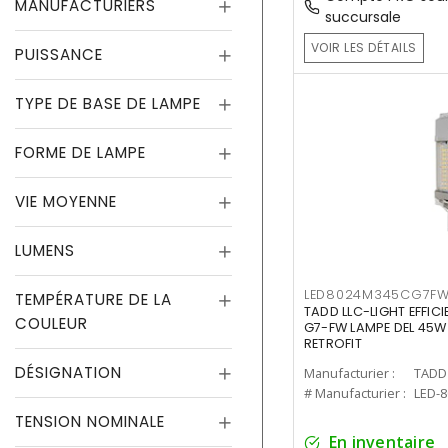
MANUFACTURIERS
succursale
VOIR LES DÉTAILS
PUISSANCE
TYPE DE BASE DE LAMPE
FORME DE LAMPE
VIE MOYENNE
LUMENS
LED8024M345CG7F
TEMPÉRATURE DE LA
TADD LLC-LIGHT EFFIC
COULEUR
G7-FW LAMPE DEL 45W
RETROFIT
DÉSIGNATION
Manufacturier :
TADD 
# Manufacturier :
LED-
TENSION NOMINALE
En inventaire