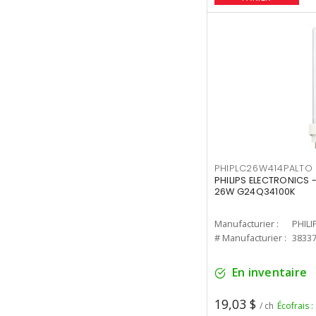
PHIPLC26W414PALTO
PHILIPS ELECTRONICS 
26W G24Q34100K
Manufacturier :
PHILI
# Manufacturier :
3833
En inventaire
19,03 $
/ ch
Écofrais :