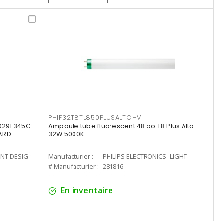
PHIF32T8TL850PLUSALTOHV
8029E345C-
Ampoule tube fluorescent 48 po T8 Plus Alto
LARD
32W 5000K
ENT DESIG
Manufacturier :
PHILIPS ELECTRONICS -LIGHT
# Manufacturier :
281816
En inventaire