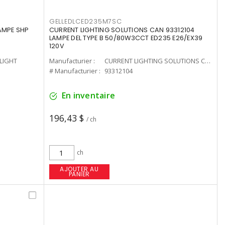
GELLEDLCED235M7SC
LAMPE SHP
CURRENT LIGHTING SOLUTIONS CAN 93312104
LAMPE DEL TYPE B 50/80W3CCT ED235 E26/EX39
120V
-LIGHT
Manufacturier :
CURRENT LIGHTING SOLUTIONS CAN
# Manufacturier :
93312104
En inventaire
196,43 $
/ ch
ch
AJOUTER AU
PANIER