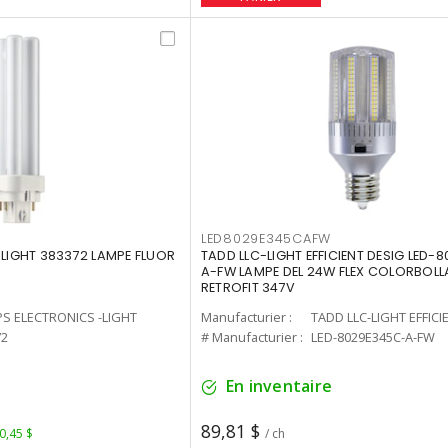
LED8029E345CAFW
-LIGHT 383372 LAMPE FLUOR
TADD LLC-LIGHT EFFICIENT DESIG LED-
A-FW LAMPE DEL 24W FLEX COLORBOL
RETROFIT 347V
PS ELECTRONICS -LIGHT
Manufacturier :
TADD LLC-LIGHT EFFICI
72
# Manufacturier :
LED-8029E345C-A-FW
En inventaire
89,81 $
 0,45 $
/ ch