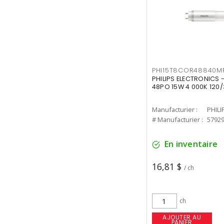
PHI15T8COR48840M
PHILIPS ELECTRONICS 
48PO 15W 4 000K 120/
Manufacturier :
PHILI
# Manufacturier :
5792
En inventaire
16,81 $
/ ch
ch
AJOUTER AU
PANIER