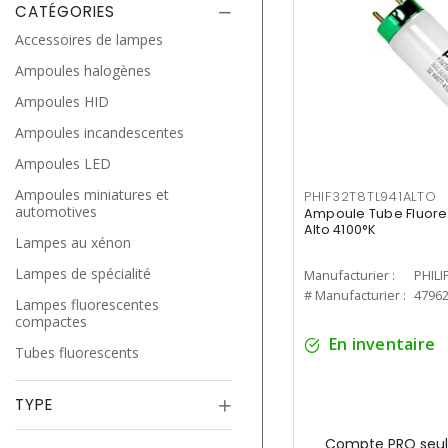
CATÉGORIES
Accessoires de lampes
Ampoules halogènes
Ampoules HID
Ampoules incandescentes
Ampoules LED
Ampoules miniatures et
PHIF32T8TL941ALTO
automotives
Ampoule Tube Fluores
Alto 4100°K
Lampes au xénon
Lampes de spécialité
Manufacturier :
PHILI
# Manufacturier :
4796
Lampes fluorescentes
compactes
En inventaire
Tubes fluorescents
TYPE
Compte PRO seul