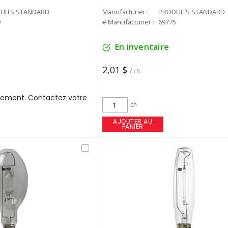
UITS STANDARD
Manufacturier :
PRODUITS STANDARD
9
# Manufacturier :
69775
En inventaire
2,01 $
/ ch
ement. Contactez votre
ch
AJOUTER AU
PANIER