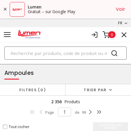
Lumen
Voir
Gratuit – sur Google Play
FR
0
PRODUITS
éclairage
Ampoules
FILTRES
0
TRIER PAR
2 356
Produits
Page
de
99
AJOUTER AU
Tout cocher
PANIER