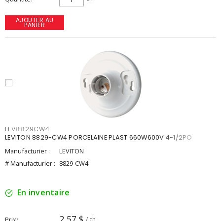
AJOUTER AU
PANIER
LEV8829CW4
LEVITON 8829-CW4 PORCELAINE PLAST 660W600V 4-1/2PO
Manufacturier :
LEVITON
# Manufacturier :
8829-CW4
En inventaire
2,57 $
Prix
/ ch