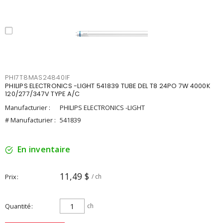
PHI7T8MAS24840IF
PHILIPS ELECTRONICS -LIGHT 541839 TUBE DEL T8 24PO 7W 4000K
120/277/347V TYPE A/C
Manufacturier :
PHILIPS ELECTRONICS -LIGHT
# Manufacturier :
541839
En inventaire
11,49 $
Prix
/ ch
Quantité
ch