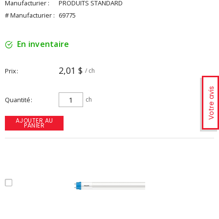
Manufacturier :
PRODUITS STANDARD
# Manufacturier :
69775
En inventaire
2,01 $
Prix
/ ch
Votre avis
Quantité
ch
AJOUTER AU
PANIER