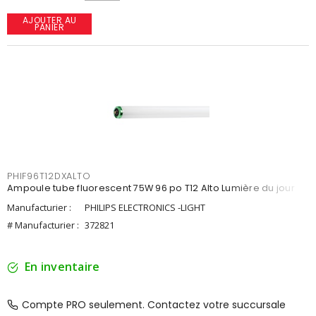
AJOUTER AU
PANIER
PHIF96T12DXALTO
Ampoule tube fluorescent 75W 96 po T12 Alto Lumière du jour
Manufacturier :
PHILIPS ELECTRONICS -LIGHT
# Manufacturier :
372821
En inventaire
Compte PRO seulement. Contactez votre succursale