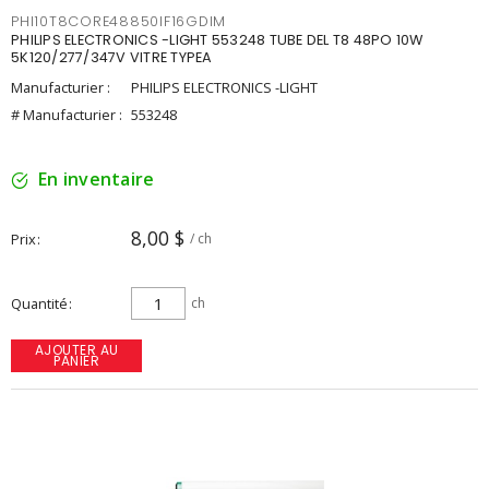
PHI10T8CORE48850IF16GDIM
PHILIPS ELECTRONICS -LIGHT 553248 TUBE DEL T8 48PO 10W
5K120/277/347V VITRE TYPEA
Manufacturier :
PHILIPS ELECTRONICS -LIGHT
# Manufacturier :
553248
En inventaire
8,00 $
Prix
/ ch
Quantité
ch
AJOUTER AU
PANIER