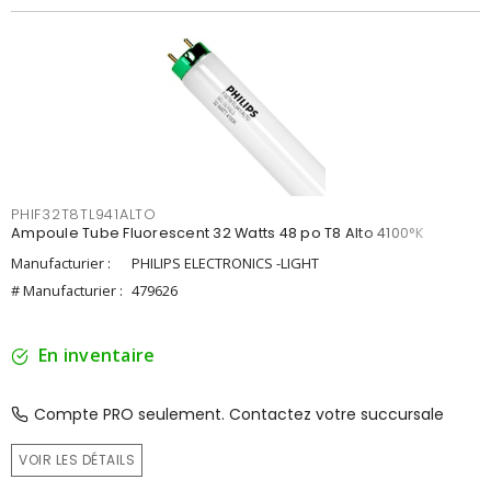
PHIF32T8TL941ALTO
Ampoule Tube Fluorescent 32 Watts 48 po T8 Alto 4100°K
Manufacturier :
PHILIPS ELECTRONICS -LIGHT
# Manufacturier :
479626
En inventaire
Compte PRO seulement. Contactez votre succursale
VOIR LES DÉTAILS