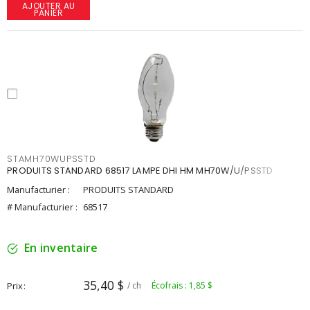
AJOUTER AU
PANIER
STAMH70WUPSSTD
PRODUITS STANDARD 68517 LAMPE DHI HM MH70W/U/PSSTD
Manufacturier :
PRODUITS STANDARD
# Manufacturier :
68517
En inventaire
35,40 $
Prix
/ ch
Écofrais : 1,85 $