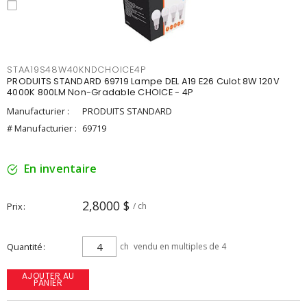
STAA19S48W40KNDCHOICE4P
PRODUITS STANDARD 69719 Lampe DEL A19 E26 Culot 8W 120V
4000K 800LM Non-Gradable CHOICE - 4P
Manufacturier :
PRODUITS STANDARD
# Manufacturier :
69719
En inventaire
2,8000 $
Prix
/ ch
Quantité
ch
vendu en multiples de 4
AJOUTER AU
PANIER