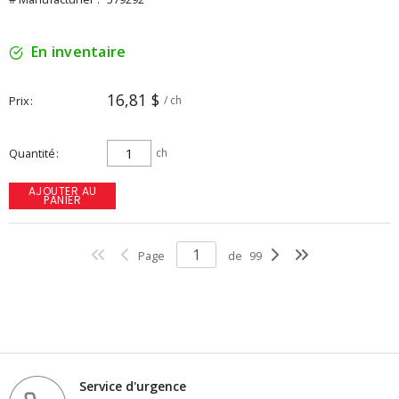
En inventaire
16,81 $
Prix
/ ch
Quantité
ch
AJOUTER AU
PANIER
Page
de
99
Service d'urgence