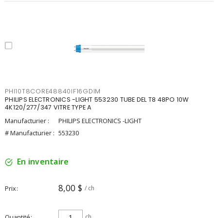
PHI10T8CORE48840IF16GDIM
PHILIPS ELECTRONICS -LIGHT 553230 TUBE DEL T8 48PO 10W
4K120/277/347 VITRE TYPE A
Manufacturier :
PHILIPS ELECTRONICS -LIGHT
# Manufacturier :
553230
En inventaire
8,00 $
Prix
/ ch
Quantité
ch