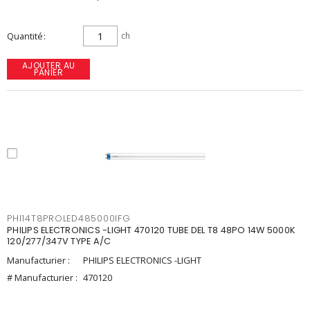
Quantité
ch
AJOUTER AU
PANIER
PHI14T8PROLED485000IFG
PHILIPS ELECTRONICS -LIGHT 470120 TUBE DEL T8 48PO 14W 5000K
120/277/347V TYPE A/C
Manufacturier :
PHILIPS ELECTRONICS -LIGHT
# Manufacturier :
470120