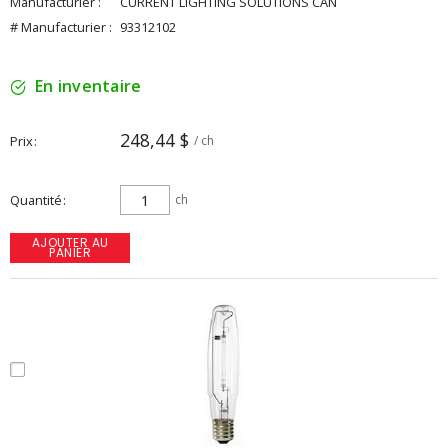
Manufacturier :
CURRENT LIGHTING SOLUTIONS CAN
# Manufacturier :
93312102
En inventaire
248,44 $
Prix
/ ch
Quantité
ch
AJOUTER AU
PANIER