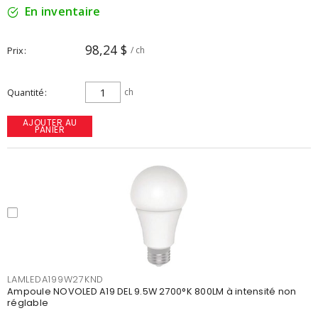
En inventaire
98,24 $
Prix
/ ch
Quantité
ch
AJOUTER AU
PANIER
LAMLEDA199W27KND
Ampoule NOVOLED A19 DEL 9.5W 2700°K 800LM à intensité non
réglable