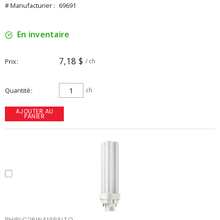
# Manufacturier :
69691
En inventaire
7,18 $
Prix
/ ch
Quantité
ch
AJOUTER AU
PANIER
PHIPLC26W414PALTO