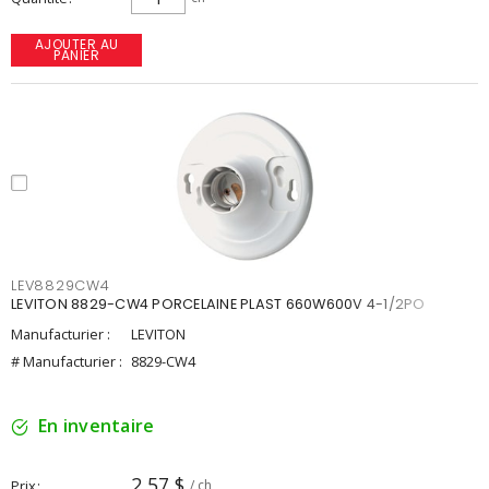
AJOUTER AU
PANIER
LEV8829CW4
LEVITON 8829-CW4 PORCELAINE PLAST 660W600V 4-1/2PO
Manufacturier :
LEVITON
# Manufacturier :
8829-CW4
En inventaire
2,57 $
Prix
/ ch