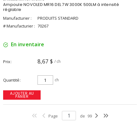
Ampoule NOVOLED MR16 DEL 7W 3000K 500LM à intensité
réglable
Manufacturier :
PRODUITS STANDARD
# Manufacturier :
70267
En inventaire
8,67 $
Prix
/ ch
Quantité
ch
AJOUTER AU
PANIER
Page
de
99