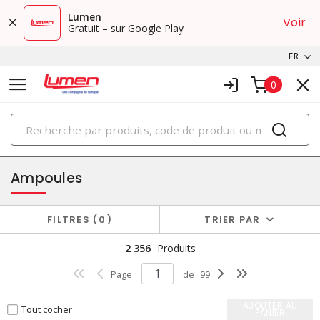
Lumen
Voir
Gratuit – sur Google Play
FR
0
PRODUITS
éclairage
Ampoules
FILTRES
0
TRIER PAR
2 356
Produits
Page
de
99
AJOUTER AU
Tout cocher
PANIER