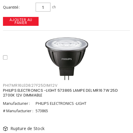
Quantité
ch
AJOUTER AU
PANIER
PHI7MR16LED827F25DIM12V
PHILIPS ELECTRONICS -LIGHT 573865 LAMPE DEL MR16 7W 25D
2700K 12V DIMMABLE
Manufacturier :
PHILIPS ELECTRONICS -LIGHT
# Manufacturier :
573865
Rupture de Stock