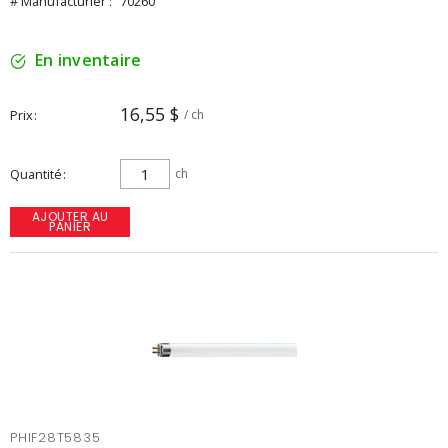
# Manufacturier :
70260
En inventaire
16,55 $
Prix
/ ch
Quantité
ch
AJOUTER AU
PANIER
PHIF28T5835