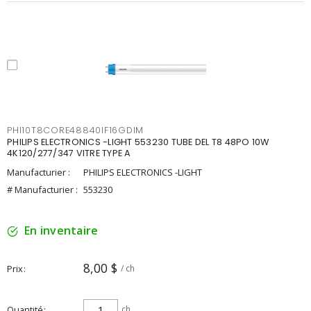
PHI10T8CORE48840IF16GDIM
PHILIPS ELECTRONICS -LIGHT 553230 TUBE DEL T8 48PO 10W
4K120/277/347 VITRE TYPE A
Manufacturier :
PHILIPS ELECTRONICS -LIGHT
# Manufacturier :
553230
En inventaire
8,00 $
Prix
/ ch
Quantité
ch