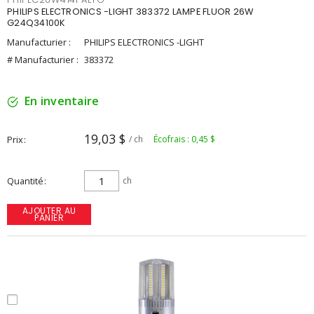
PHILIPS ELECTRONICS -LIGHT 383372 LAMPE FLUOR 26W
G24Q34100K
Manufacturier :
PHILIPS ELECTRONICS -LIGHT
# Manufacturier :
383372
En inventaire
19,03 $
Prix
/ ch
Écofrais : 0,45 $
Quantité
ch
AJOUTER AU
PANIER