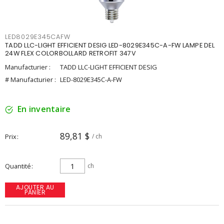
LED8029E345CAFW
TADD LLC-LIGHT EFFICIENT DESIG LED-8029E345C-A-FW LAMPE DEL
24W FLEX COLORBOLLARD RETROFIT 347V
Manufacturier :
TADD LLC-LIGHT EFFICIENT DESIG
# Manufacturier :
LED-8029E345C-A-FW
En inventaire
89,81 $
Prix
/ ch
Quantité
ch
AJOUTER AU
PANIER