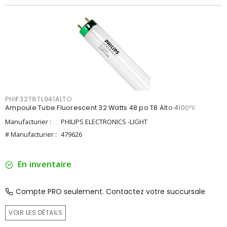
PHIF32T8TL941ALTO
Ampoule Tube Fluorescent 32 Watts 48 po T8 Alto 4100°K
Manufacturier :
PHILIPS ELECTRONICS -LIGHT
# Manufacturier :
479626
En inventaire
Compte PRO seulement. Contactez votre succursale
VOIR LES DÉTAILS