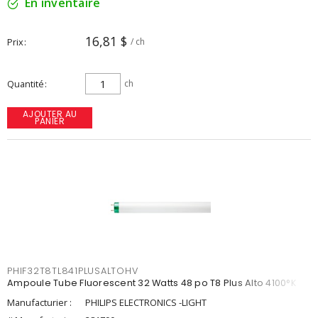
En inventaire
16,81 $
Prix
/ ch
Quantité
ch
AJOUTER AU
PANIER
PHIF32T8TL841PLUSALTOHV
Ampoule Tube Fluorescent 32 Watts 48 po T8 Plus Alto 4100°K
Manufacturier :
PHILIPS ELECTRONICS -LIGHT