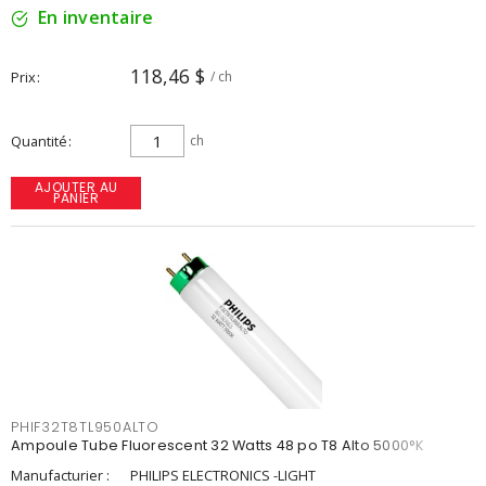
En inventaire
118,46 $
Prix
/ ch
Quantité
ch
AJOUTER AU
PANIER
PHIF32T8TL950ALTO
Ampoule Tube Fluorescent 32 Watts 48 po T8 Alto 5000°K
Manufacturier :
PHILIPS ELECTRONICS -LIGHT