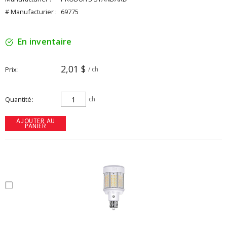
# Manufacturier :
69775
En inventaire
2,01 $
Prix
/ ch
Quantité
ch
AJOUTER AU
PANIER