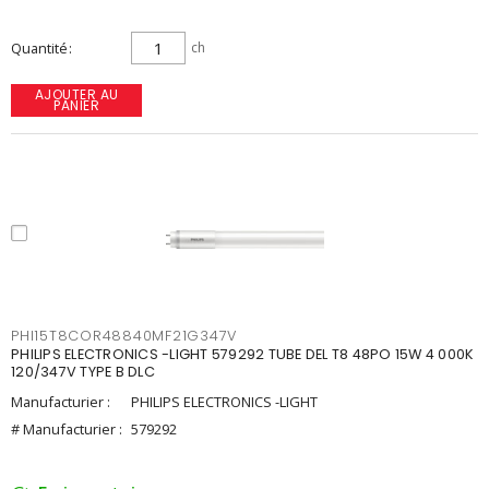
Quantité
ch
AJOUTER AU
PANIER
PHI15T8COR48840MF21G347V
PHILIPS ELECTRONICS -LIGHT 579292 TUBE DEL T8 48PO 15W 4 000K
120/347V TYPE B DLC
Manufacturier :
PHILIPS ELECTRONICS -LIGHT
# Manufacturier :
579292