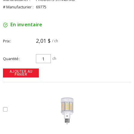
# Manufacturier :
69775
En inventaire
2,01 $
Prix
/ ch
Quantité
ch
AJOUTER AU
PANIER