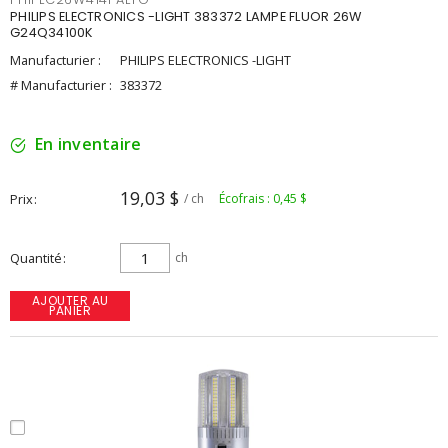
PHILIPS ELECTRONICS -LIGHT 383372 LAMPE FLUOR 26W
G24Q34100K
Manufacturier :
PHILIPS ELECTRONICS -LIGHT
# Manufacturier :
383372
En inventaire
19,03 $
Prix
/ ch
Écofrais : 0,45 $
Quantité
ch
AJOUTER AU
PANIER