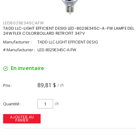
LED8029E345CAFW
TADD LLC-LIGHT EFFICIENT DESIG LED-8029E345C-A-FW LAMPE DEL
24W FLEX COLORBOLLARD RETROFIT 347V
Manufacturier :
TADD LLC-LIGHT EFFICIENT DESIG
# Manufacturier :
LED-8029E345C-A-FW
En inventaire
89,81 $
Prix
/ ch
Quantité
ch
AJOUTER AU
PANIER