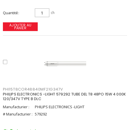
Quantité
ch
AJOUTER AU
PANIER
PHI15T8COR48840MF21G347V
PHILIPS ELECTRONICS -LIGHT 579292 TUBE DEL T8 48PO 15W 4 000K
120/347V TYPE B DLC
Manufacturier :
PHILIPS ELECTRONICS -LIGHT
# Manufacturier :
579292