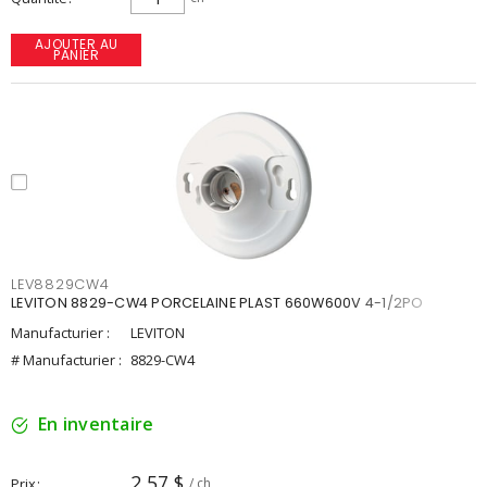
AJOUTER AU
PANIER
LEV8829CW4
LEVITON 8829-CW4 PORCELAINE PLAST 660W600V 4-1/2PO
Manufacturier :
LEVITON
# Manufacturier :
8829-CW4
En inventaire
2,57 $
Prix
/ ch