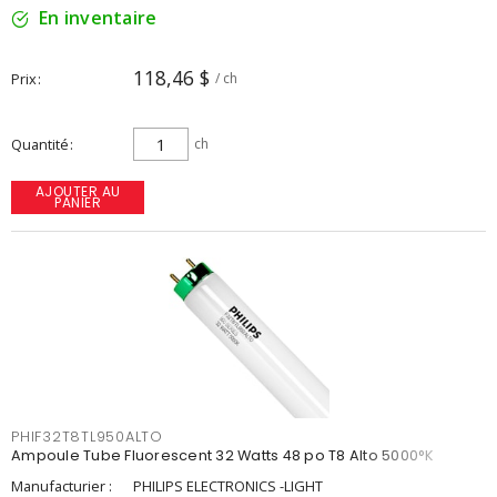
En inventaire
118,46 $
Prix
/ ch
Quantité
ch
AJOUTER AU
PANIER
PHIF32T8TL950ALTO
Ampoule Tube Fluorescent 32 Watts 48 po T8 Alto 5000°K
Manufacturier :
PHILIPS ELECTRONICS -LIGHT