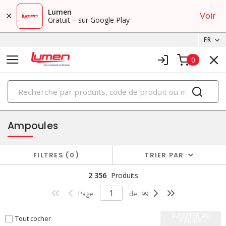
Lumen
Voir
Gratuit – sur Google Play
FR
0
PRODUITS
éclairage
Ampoules
FILTRES
0
TRIER PAR
2 356
Produits
Page
de
99
AJOUTER AU
Tout cocher
PANIER