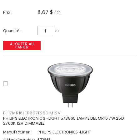
8,67 $
Prix
/ ch
Quantité
ch
AJOUTER AU
PANIER
PHI7MR16LED827F25DIM12V
PHILIPS ELECTRONICS -LIGHT 573865 LAMPE DEL MR16 7W 25D
2700K 12V DIMMABLE
Manufacturier :
PHILIPS ELECTRONICS -LIGHT
# Manufacturier :
573865