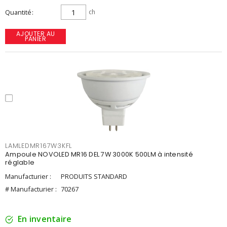
Quantité
ch
AJOUTER AU
PANIER
LAMLEDMR167W3KFL
Ampoule NOVOLED MR16 DEL 7W 3000K 500LM à intensité
réglable
Manufacturier :
PRODUITS STANDARD
# Manufacturier :
70267
En inventaire