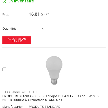
En inventaire
16,81 $
Prix
/ ch
Quantité
ch
AJOUTER AU
PANIER
STAA19S613W50KSTD
PRODUITS STANDARD 69691 Lampe DEL A19 E26 Culot 13W 120V
5000K 1600LM À Gradation STANDARD
Manufacturier :
PRODUITS STANDARD