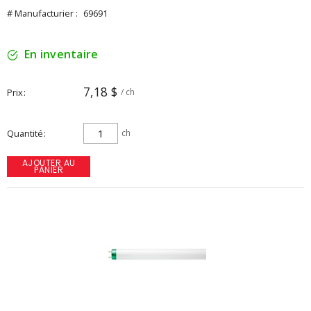
# Manufacturier :
69691
En inventaire
7,18 $
Prix
/ ch
Quantité
ch
AJOUTER AU
PANIER