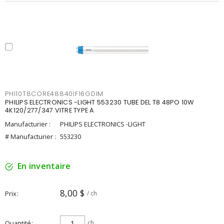
PHI10T8CORE48840IF16GDIM
PHILIPS ELECTRONICS -LIGHT 553230 TUBE DEL T8 48PO 10W
4K120/277/347 VITRE TYPE A
Manufacturier :
PHILIPS ELECTRONICS -LIGHT
# Manufacturier :
553230
En inventaire
8,00 $
Prix
/ ch
Quantité
ch