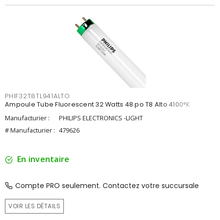
PHIF32T8TL941ALTO
Ampoule Tube Fluorescent 32 Watts 48 po T8 Alto 4100°K
Manufacturier :
PHILIPS ELECTRONICS -LIGHT
# Manufacturier :
479626
En inventaire
Compte PRO seulement. Contactez votre succursale
VOIR LES DÉTAILS