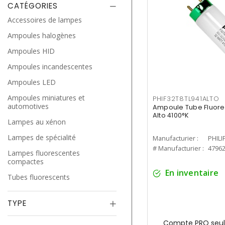
CATÉGORIES
Accessoires de lampes
Ampoules halogènes
Ampoules HID
Ampoules incandescentes
Ampoules LED
Ampoules miniatures et
PHIF32T8TL941ALTO
automotives
Ampoule Tube Fluores
Alto 4100°K
Lampes au xénon
Lampes de spécialité
Manufacturier :
PHILI
# Manufacturier :
4796
Lampes fluorescentes
compactes
En inventaire
Tubes fluorescents
TYPE
Compte PRO seul