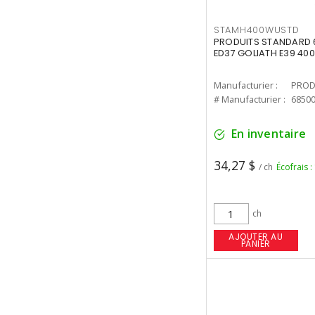
STAMH400WUSTD
PRODUITS STANDARD 
ED37 GOLIATH E39 400
Manufacturier :
PROD
# Manufacturier :
6850
En inventaire
34,27 $
/ ch
Écofrais :
ch
AJOUTER AU
PANIER