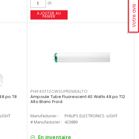
ch
Votre avis
AJOUTER AU
PANIER
PHIF40T12CWSUPREMEALTO
48 po T8
Ampoule Tube Fluorescent 40 Watts 48 po T12
Alto Blanc Froid
-LIGHT
Manufacturier :
PHILIPS ELECTRONICS -LIGHT
# Manufacturier :
423889
En inventaire