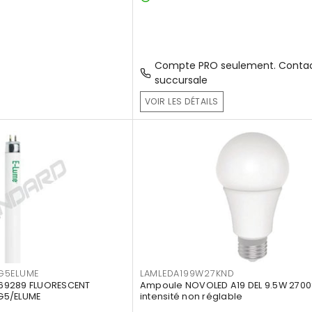
Compte PRO seulement. Contac
succursale
VOIR LES DÉTAILS
G5ELUME
LAMLEDA199W27KND
69289 FLUORESCENT
Ampoule NOVOLED A19 DEL 9.5W 2700
G5/ELUME
intensité non réglable