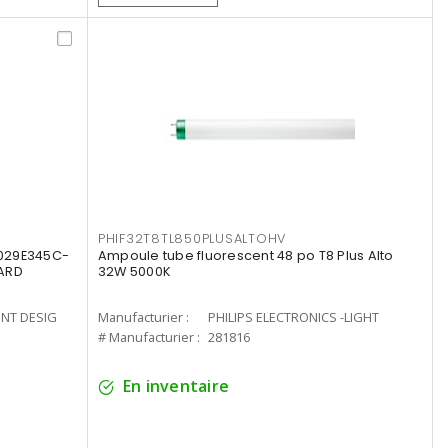
PHIF32T8TL850PLUSALTOHV
8029E345C-
Ampoule tube fluorescent 48 po T8 Plus Alto
LARD
32W 5000K
ENT DESIG
Manufacturier :
PHILIPS ELECTRONICS -LIGHT
# Manufacturier :
281816
En inventaire