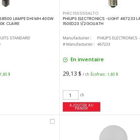
PHIC150S55ALTO
68500 LAMPE DHI MH 400W
PHILIPS ELECTRONICS -LIGHT 467233 
0K CLAIRE
150ED23 1/2GOLIATH
UITS STANDARD
Manufacturier :
PHILIPS ELECTRONICS 
0
# Manufacturier :
467233
En inventaire
29,13 $
 1,85 $
/ ch
Écofrais : 1,85 $
ch
AJOUTER AU
PANIER