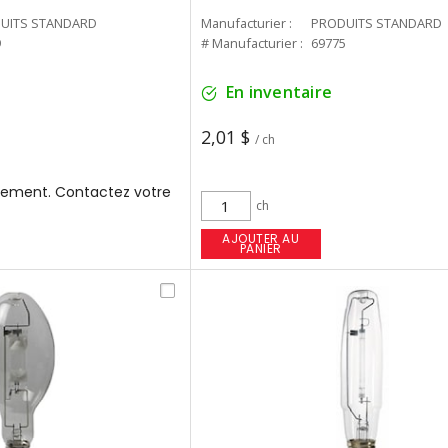
UITS STANDARD
Manufacturier :
PRODUITS STANDARD
9
# Manufacturier :
69775
En inventaire
2,01 $
/ ch
ement. Contactez votre
ch
AJOUTER AU
PANIER