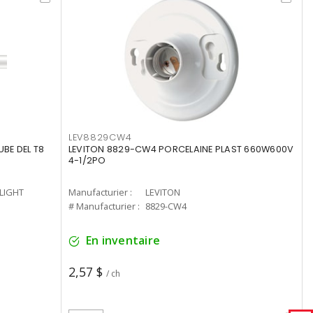
LEV8829CW4
UBE DEL T8
LEVITON 8829-CW4 PORCELAINE PLAST 660W600V
4-1/2PO
-LIGHT
Manufacturier :
LEVITON
# Manufacturier :
8829-CW4
En inventaire
2,57 $
/ ch