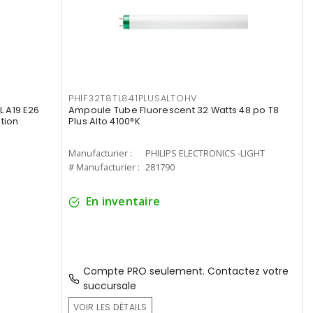
PHIF32T8TL841PLUSALTOHV
 A19 E26
Ampoule Tube Fluorescent 32 Watts 48 po T8
tion
Plus Alto 4100°K
Manufacturier :
PHILIPS ELECTRONICS -LIGHT
# Manufacturier :
281790
En inventaire
Compte PRO seulement. Contactez votre
succursale
VOIR LES DÉTAILS