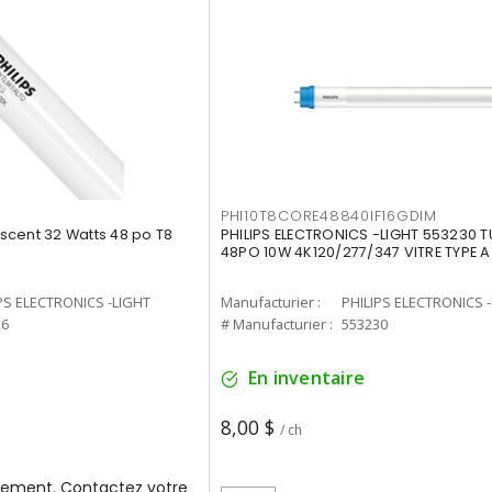
PHI10T8CORE48840IF16GDIM
cent 32 Watts 48 po T8
PHILIPS ELECTRONICS -LIGHT 553230 T
48PO 10W 4K120/277/347 VITRE TYPE A
PS ELECTRONICS -LIGHT
Manufacturier :
PHILIPS ELECTRONICS 
26
# Manufacturier :
553230
En inventaire
8,00 $
/ ch
ement. Contactez votre