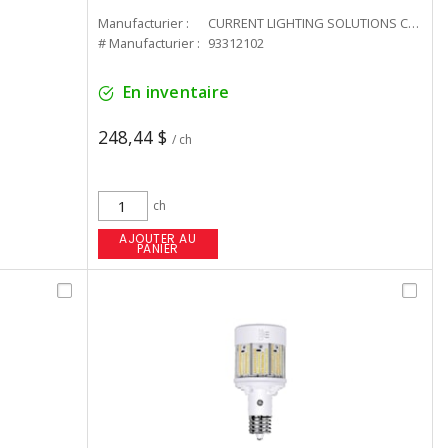
Manufacturier :
CURRENT LIGHTING SOLUTIONS CAN
# Manufacturier :
93312102
En inventaire
248,44 $
/ ch
ch
AJOUTER AU
PANIER