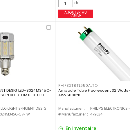
ch
AJOUTER AU
PANIER
W
PHIF32T8TL950ALTO
IENT DESIG LED-8024M345C-
Ampoule Tube Fluorescent 32 Watts 
 SUPERFLEXLUM BOUT FUT
Alto 5000°K
LLC-LIGHT EFFICIENT DESIG
Manufacturier :
PHILIPS ELECTRONICS 
8024M345C-G7-FW
# Manufacturier :
479634
En inventaire