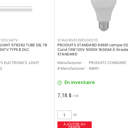
F21G347V
STAA19S613W50KSTD
-LIGHT 579292 TUBE DEL T8
PRODUITS STANDARD 69691 Lampe DEL
347V TYPE B DLC
Culot 13W 120V 5000K 1600LM À Grada
STANDARD
PS ELECTRONICS -LIGHT
Manufacturier :
PRODUITS STANDARD
92
# Manufacturier :
69691
En inventaire
7,18 $
/ ch
ch
AJOUTER AU
PANIER