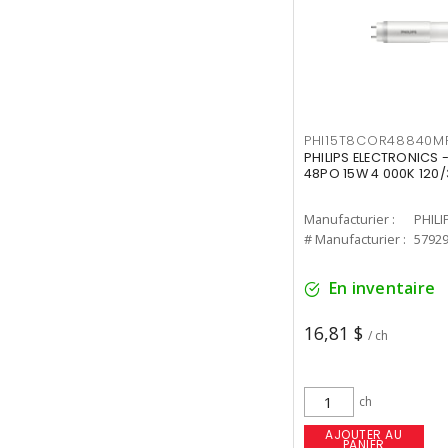
PHI15T8COR48840M
PHILIPS ELECTRONICS 
48PO 15W 4 000K 120/
Manufacturier :
PHILI
# Manufacturier :
5792
En inventaire
16,81 $
/ ch
ch
AJOUTER AU
PANIER