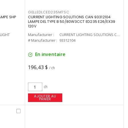
GELLEDLCED235M7SC
LAMPE SHP
CURRENT LIGHTING SOLUTIONS CAN 93312104
LAMPE DEL TYPE B 50/80W3CCT ED235 E26/EX39
120V
-LIGHT
Manufacturier :
CURRENT LIGHTING SOLUTIONS CAN
# Manufacturier :
93312104
En inventaire
196,43 $
/ ch
ch
AJOUTER AU
PANIER