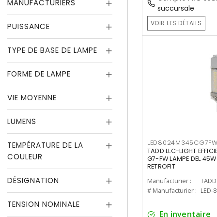
MANUFACTURIERS
succursale
VOIR LES DÉTAILS
PUISSANCE
TYPE DE BASE DE LAMPE
FORME DE LAMPE
VIE MOYENNE
LUMENS
LED8024M345CG7F
TEMPÉRATURE DE LA
TADD LLC-LIGHT EFFIC
COULEUR
G7-FW LAMPE DEL 45W
RETROFIT
DÉSIGNATION
Manufacturier :
TADD 
# Manufacturier :
LED-
TENSION NOMINALE
En inventaire