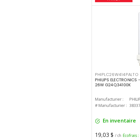
PHIPLC26W414PALTO
PHILIPS ELECTRONICS 
26W G24Q34100K
Manufacturier :
PHILI
# Manufacturier :
3833
En inventaire
19,03 $
/ ch
Écofrais :