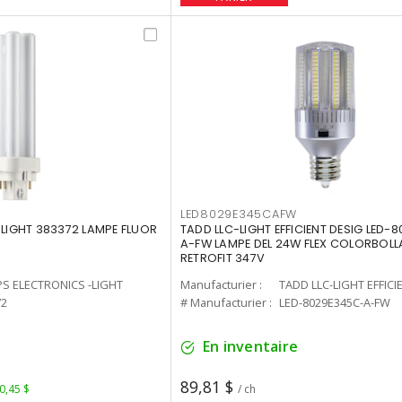
LED8029E345CAFW
-LIGHT 383372 LAMPE FLUOR
TADD LLC-LIGHT EFFICIENT DESIG LED-
A-FW LAMPE DEL 24W FLEX COLORBOL
RETROFIT 347V
PS ELECTRONICS -LIGHT
Manufacturier :
TADD LLC-LIGHT EFFICI
72
# Manufacturier :
LED-8029E345C-A-FW
En inventaire
89,81 $
 0,45 $
/ ch