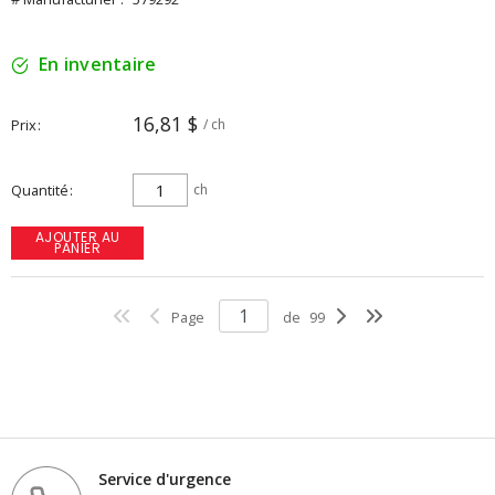
En inventaire
16,81 $
Prix
/ ch
Quantité
ch
AJOUTER AU
PANIER
Page
de
99
Service d'urgence