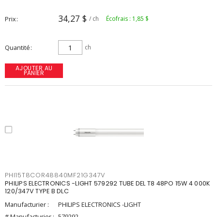
34,27 $
Prix
/ ch
Écofrais : 1,85 $
Quantité
ch
AJOUTER AU
PANIER
PHI15T8COR48840MF21G347V
PHILIPS ELECTRONICS -LIGHT 579292 TUBE DEL T8 48PO 15W 4 000K
120/347V TYPE B DLC
Manufacturier :
PHILIPS ELECTRONICS -LIGHT
# Manufacturier :
579292