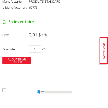
Manufacturier :
PRODUITS STANDARD
# Manufacturier :
69775
En inventaire
2,01 $
Prix
/ ch
Votre avis
Quantité
ch
AJOUTER AU
PANIER