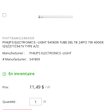
PHI7T8MAS24840IF
PHILIPS ELECTRONICS -LIGHT 541839 TUBE DEL T8 24PO 7W 4000K
120/277/347V TYPE A/C
Manufacturier :
PHILIPS ELECTRONICS -LIGHT
# Manufacturier :
541839
En inventaire
11,49 $
Prix
/ ch
Quantité
ch