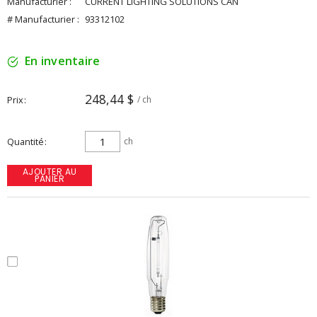
Manufacturier :
CURRENT LIGHTING SOLUTIONS CAN
# Manufacturier :
93312102
En inventaire
248,44 $
Prix
/ ch
Quantité
ch
AJOUTER AU
PANIER