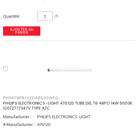
Quantité
ch
AJOUTER AU
PANIER
PHI14T8PROLED485000IFG
PHILIPS ELECTRONICS -LIGHT 470120 TUBE DEL T8 48PO 14W 5000K
120/277/347V TYPE A/C
Manufacturier :
PHILIPS ELECTRONICS -LIGHT
# Manufacturier :
470120