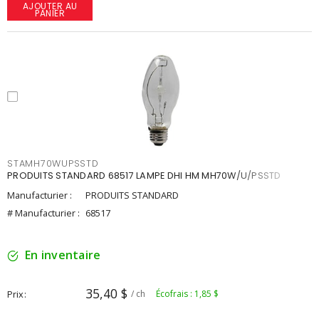
AJOUTER AU
PANIER
STAMH70WUPSSTD
PRODUITS STANDARD 68517 LAMPE DHI HM MH70W/U/PSSTD
Manufacturier :
PRODUITS STANDARD
# Manufacturier :
68517
En inventaire
35,40 $
Prix
/ ch
Écofrais : 1,85 $