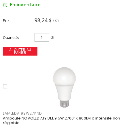
En inventaire
98,24 $
Prix
/ ch
Quantité
ch
AJOUTER AU
PANIER
LAMLEDA199W27KND
Ampoule NOVOLED A19 DEL 9.5W 2700°K 800LM à intensité non
réglable