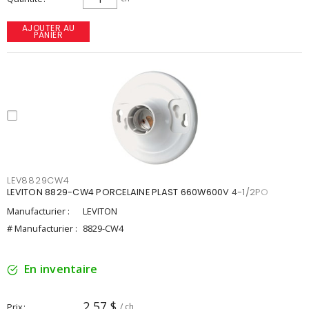
AJOUTER AU
PANIER
LEV8829CW4
LEVITON 8829-CW4 PORCELAINE PLAST 660W600V 4-1/2PO
Manufacturier :
LEVITON
# Manufacturier :
8829-CW4
En inventaire
2,57 $
Prix
/ ch