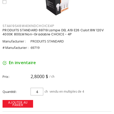
STAA19S48W40KNDCHOICE4P
PRODUITS STANDARD 69719 Lampe DEL A19 E26 Culot 8W 120V
4000K 800LM Non-Gradable CHOICE - 4P
Manufacturier :
PRODUITS STANDARD
# Manufacturier :
69719
En inventaire
2,8000 $
Prix
/ ch
Quantité
ch
vendu en multiples de 4
AJOUTER AU
PANIER