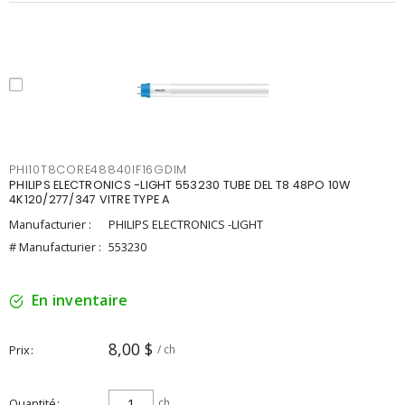
PHI10T8CORE48840IF16GDIM
PHILIPS ELECTRONICS -LIGHT 553230 TUBE DEL T8 48PO 10W
4K120/277/347 VITRE TYPE A
Manufacturier :
PHILIPS ELECTRONICS -LIGHT
# Manufacturier :
553230
En inventaire
8,00 $
Prix
/ ch
Quantité
ch