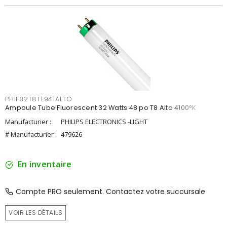
PHIF32T8TL941ALTO
Ampoule Tube Fluorescent 32 Watts 48 po T8 Alto 4100°K
Manufacturier :
PHILIPS ELECTRONICS -LIGHT
# Manufacturier :
479626
En inventaire
Compte PRO seulement. Contactez votre succursale
VOIR LES DÉTAILS