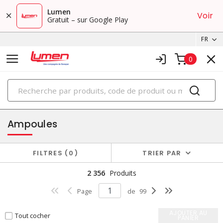
Lumen
Voir
Gratuit – sur Google Play
FR
0
PRODUITS
éclairage
Ampoules
FILTRES
0
TRIER PAR
2 356
Produits
Page
de
99
AJOUTER AU
Tout cocher
PANIER