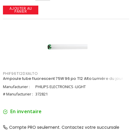
AJOUTER AU
PANIER
PHIF96T12DXALTO
Ampoule tube fluorescent 75W 96 po T12 Alto Lumière du jour
Manufacturier :
PHILIPS ELECTRONICS -LIGHT
# Manufacturier :
372821
En inventaire
Compte PRO seulement. Contactez votre succursale