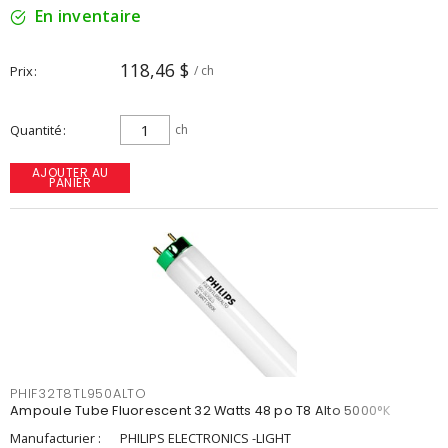
En inventaire
118,46 $
Prix
/ ch
Quantité
ch
AJOUTER AU
PANIER
PHIF32T8TL950ALTO
Ampoule Tube Fluorescent 32 Watts 48 po T8 Alto 5000°K
Manufacturier :
PHILIPS ELECTRONICS -LIGHT