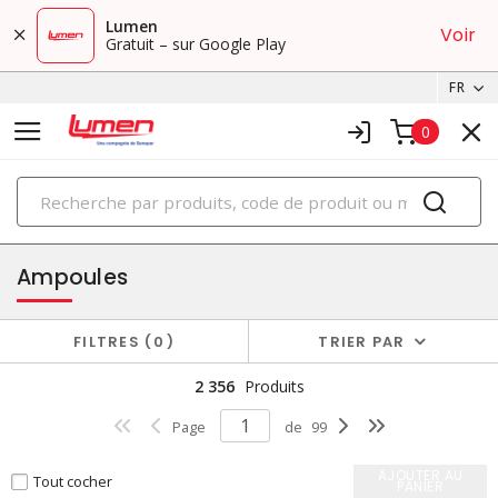
Lumen
Voir
Gratuit – sur Google Play
FR
0
PRODUITS
éclairage
Ampoules
FILTRES
0
TRIER PAR
2 356
Produits
Page
de
99
AJOUTER AU
Tout cocher
PANIER