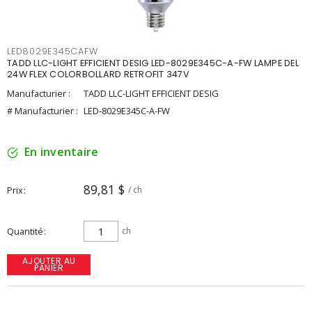
LED8029E345CAFW
TADD LLC-LIGHT EFFICIENT DESIG LED-8029E345C-A-FW LAMPE DEL
24W FLEX COLORBOLLARD RETROFIT 347V
Manufacturier :
TADD LLC-LIGHT EFFICIENT DESIG
# Manufacturier :
LED-8029E345C-A-FW
En inventaire
89,81 $
Prix
/ ch
Quantité
ch
AJOUTER AU
PANIER