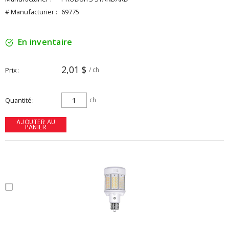
# Manufacturier :
69775
En inventaire
2,01 $
Prix
/ ch
Quantité
ch
AJOUTER AU
PANIER