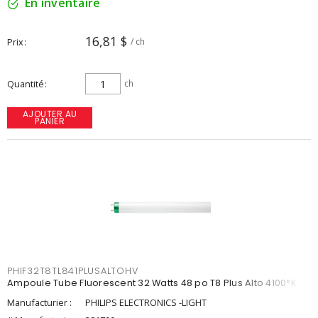
En inventaire
16,81 $
Prix
/ ch
Quantité
ch
AJOUTER AU
PANIER
PHIF32T8TL841PLUSALTOHV
Ampoule Tube Fluorescent 32 Watts 48 po T8 Plus Alto 4100°K
Manufacturier :
PHILIPS ELECTRONICS -LIGHT