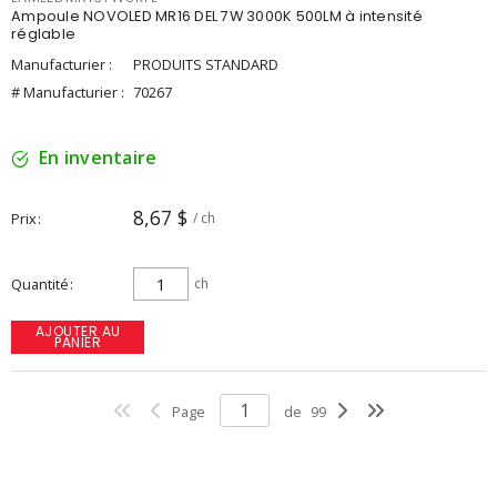
Ampoule NOVOLED MR16 DEL 7W 3000K 500LM à intensité
réglable
Manufacturier :
PRODUITS STANDARD
# Manufacturier :
70267
En inventaire
8,67 $
Prix
/ ch
Quantité
ch
AJOUTER AU
PANIER
Page
de
99