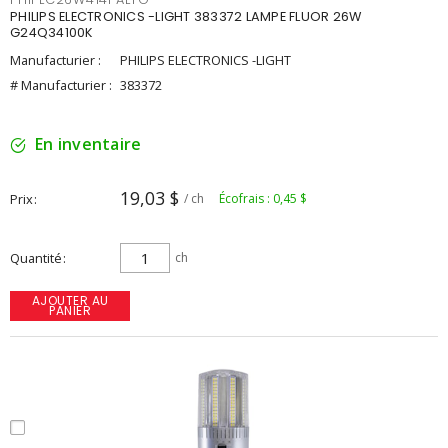
PHILIPS ELECTRONICS -LIGHT 383372 LAMPE FLUOR 26W
G24Q34100K
Manufacturier :
PHILIPS ELECTRONICS -LIGHT
# Manufacturier :
383372
En inventaire
19,03 $
Prix
/ ch
Écofrais : 0,45 $
Quantité
ch
AJOUTER AU
PANIER