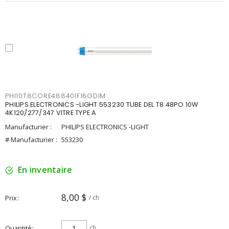
PHI10T8CORE48840IF16GDIM
PHILIPS ELECTRONICS -LIGHT 553230 TUBE DEL T8 48PO 10W
4K120/277/347 VITRE TYPE A
Manufacturier :
PHILIPS ELECTRONICS -LIGHT
# Manufacturier :
553230
En inventaire
8,00 $
Prix
/ ch
Quantité
ch