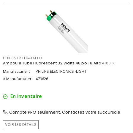
PHIF32T8TL941ALTO
Ampoule Tube Fluorescent 32 Watts 48 po T8 Alto 4100°K
Manufacturier :
PHILIPS ELECTRONICS -LIGHT
# Manufacturier :
479626
En inventaire
Compte PRO seulement. Contactez votre succursale
VOIR LES DÉTAILS