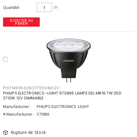
Quantité
ch
AJOUTER AU
PANIER
PHI7MR16LED827F25DIM12V
PHILIPS ELECTRONICS -LIGHT 573865 LAMPE DEL MR16 7W 25D
2700K 12V DIMMABLE
Manufacturier :
PHILIPS ELECTRONICS -LIGHT
# Manufacturier :
573865
Rupture de Stock