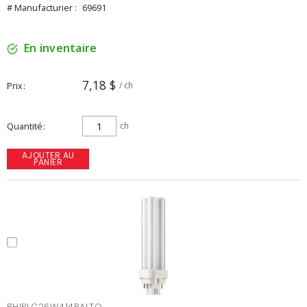
# Manufacturier :
69691
En inventaire
7,18 $
Prix
/ ch
Quantité
ch
AJOUTER AU
PANIER
PHIPLC26W414PALTO