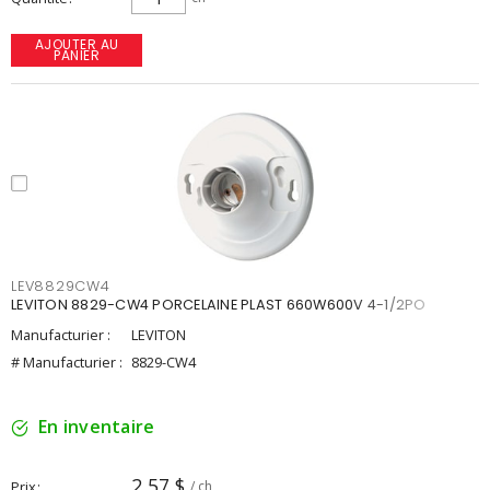
AJOUTER AU
PANIER
LEV8829CW4
LEVITON 8829-CW4 PORCELAINE PLAST 660W600V 4-1/2PO
Manufacturier :
LEVITON
# Manufacturier :
8829-CW4
En inventaire
2,57 $
Prix
/ ch