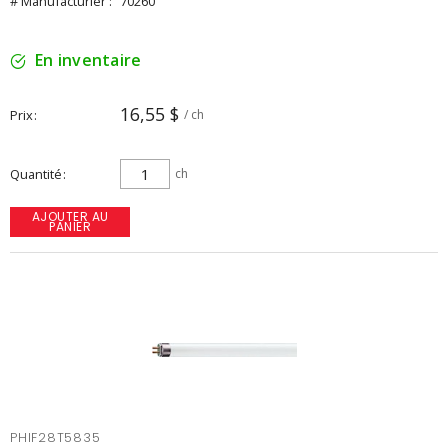
# Manufacturier :
70260
En inventaire
16,55 $
Prix
/ ch
Quantité
ch
AJOUTER AU
PANIER
PHIF28T5835