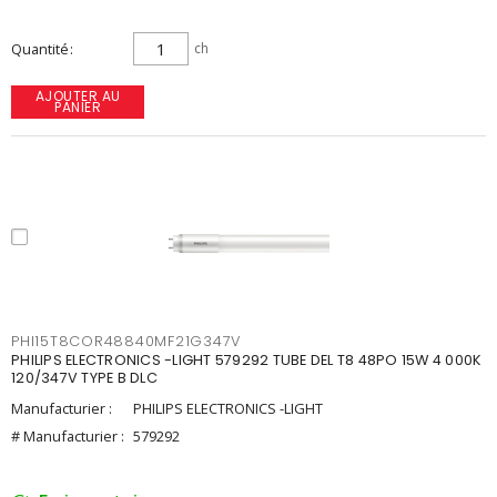
Quantité
ch
AJOUTER AU
PANIER
PHI15T8COR48840MF21G347V
PHILIPS ELECTRONICS -LIGHT 579292 TUBE DEL T8 48PO 15W 4 000K
120/347V TYPE B DLC
Manufacturier :
PHILIPS ELECTRONICS -LIGHT
# Manufacturier :
579292