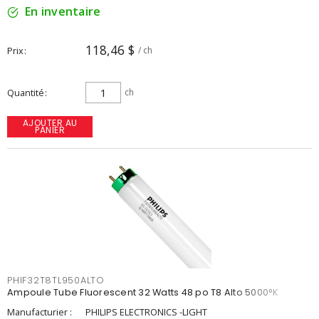
En inventaire
118,46 $
Prix
/ ch
Quantité
ch
AJOUTER AU
PANIER
PHIF32T8TL950ALTO
Ampoule Tube Fluorescent 32 Watts 48 po T8 Alto 5000°K
Manufacturier :
PHILIPS ELECTRONICS -LIGHT