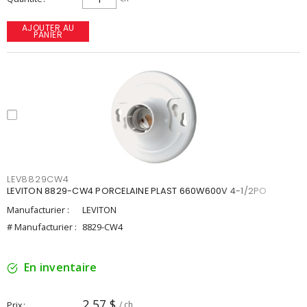
AJOUTER AU
PANIER
LEV8829CW4
LEVITON 8829-CW4 PORCELAINE PLAST 660W600V 4-1/2PO
Manufacturier :
LEVITON
# Manufacturier :
8829-CW4
En inventaire
2,57 $
Prix
/ ch