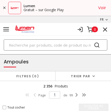
Lumen
Voir
Gratuit – sur Google Play
FR
0
PRODUITS
éclairage
Ampoules
FILTRES
0
TRIER PAR
2 356
Produits
Page
de
99
AJOUTER AU
Tout cocher
PANIER