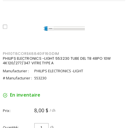
PHI10T8CORE48840IF16GDIM
PHILIPS ELECTRONICS -LIGHT 553230 TUBE DEL T8 48PO 10W
4K120/277/347 VITRE TYPE A
Manufacturier :
PHILIPS ELECTRONICS -LIGHT
# Manufacturier :
553230
En inventaire
8,00 $
Prix
/ ch
Quantité
ch