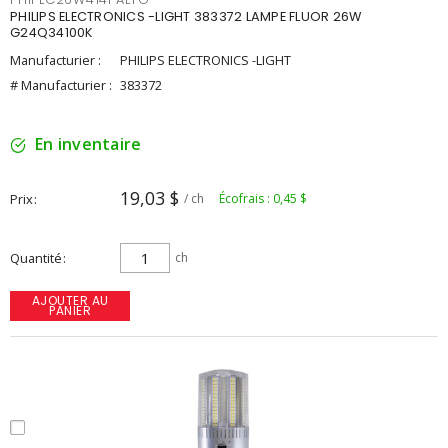
PHILIPS ELECTRONICS -LIGHT 383372 LAMPE FLUOR 26W
G24Q34100K
Manufacturier :
PHILIPS ELECTRONICS -LIGHT
# Manufacturier :
383372
En inventaire
19,03 $
Prix
/ ch
Écofrais : 0,45 $
Quantité
ch
AJOUTER AU
PANIER