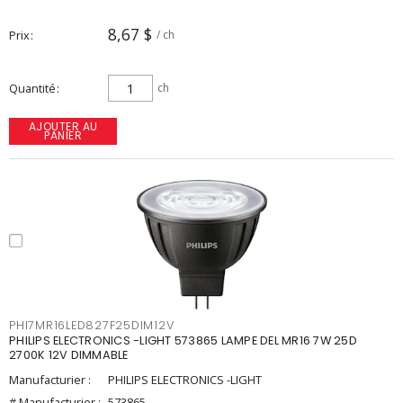
8,67 $
Prix
/ ch
Quantité
ch
AJOUTER AU
PANIER
PHI7MR16LED827F25DIM12V
PHILIPS ELECTRONICS -LIGHT 573865 LAMPE DEL MR16 7W 25D
2700K 12V DIMMABLE
Manufacturier :
PHILIPS ELECTRONICS -LIGHT
# Manufacturier :
573865