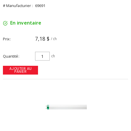
# Manufacturier :
69691
En inventaire
7,18 $
Prix
/ ch
Quantité
ch
AJOUTER AU
PANIER