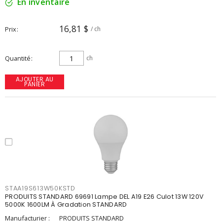
En inventaire
16,81 $
Prix
/ ch
Quantité
ch
AJOUTER AU
PANIER
STAA19S613W50KSTD
PRODUITS STANDARD 69691 Lampe DEL A19 E26 Culot 13W 120V
5000K 1600LM À Gradation STANDARD
Manufacturier :
PRODUITS STANDARD