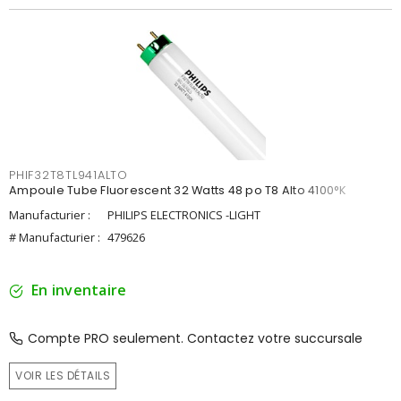
PHIF32T8TL941ALTO
Ampoule Tube Fluorescent 32 Watts 48 po T8 Alto 4100°K
Manufacturier :
PHILIPS ELECTRONICS -LIGHT
# Manufacturier :
479626
En inventaire
Compte PRO seulement. Contactez votre succursale
VOIR LES DÉTAILS