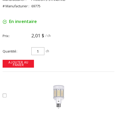
# Manufacturier :
69775
En inventaire
2,01 $
Prix
/ ch
Quantité
ch
AJOUTER AU
PANIER