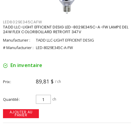
LED8029E345CAFW
TADD LLC-LIGHT EFFICIENT DESIG LED-8029E345C-A-FW LAMPE DEL
24W FLEX COLORBOLLARD RETROFIT 347V
Manufacturier :
TADD LLC-LIGHT EFFICIENT DESIG
# Manufacturier :
LED-8029E345C-A-FW
En inventaire
89,81 $
Prix
/ ch
Quantité
ch
AJOUTER AU
PANIER