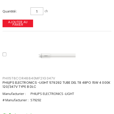
Quantité
ch
AJOUTER AU
PANIER
PHI15T8COR48840MF21G347V
PHILIPS ELECTRONICS -LIGHT 579292 TUBE DEL T8 48PO 15W 4 000K
120/347V TYPE B DLC
Manufacturier :
PHILIPS ELECTRONICS -LIGHT
# Manufacturier :
579292