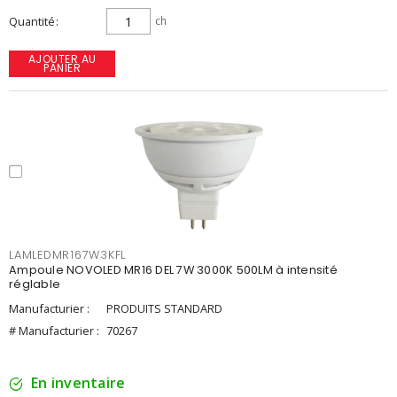
Quantité
ch
AJOUTER AU
PANIER
LAMLEDMR167W3KFL
Ampoule NOVOLED MR16 DEL 7W 3000K 500LM à intensité
réglable
Manufacturier :
PRODUITS STANDARD
# Manufacturier :
70267
En inventaire