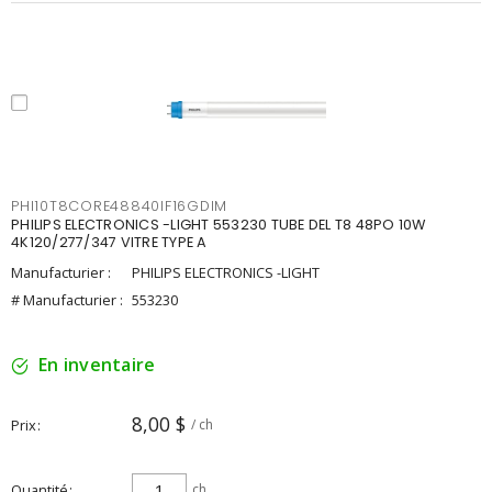
PHI10T8CORE48840IF16GDIM
PHILIPS ELECTRONICS -LIGHT 553230 TUBE DEL T8 48PO 10W
4K120/277/347 VITRE TYPE A
Manufacturier :
PHILIPS ELECTRONICS -LIGHT
# Manufacturier :
553230
En inventaire
8,00 $
Prix
/ ch
Quantité
ch