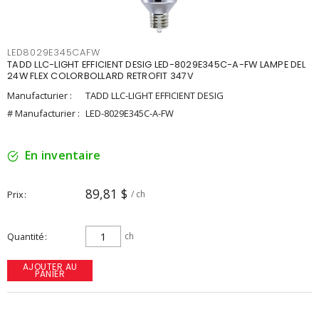
LED8029E345CAFW
TADD LLC-LIGHT EFFICIENT DESIG LED-8029E345C-A-FW LAMPE DEL
24W FLEX COLORBOLLARD RETROFIT 347V
Manufacturier :
TADD LLC-LIGHT EFFICIENT DESIG
# Manufacturier :
LED-8029E345C-A-FW
En inventaire
89,81 $
Prix
/ ch
Quantité
ch
AJOUTER AU
PANIER