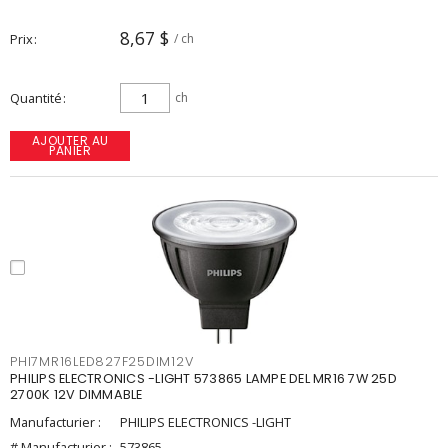
8,67 $
Prix
/ ch
Quantité
ch
AJOUTER AU
PANIER
PHI7MR16LED827F25DIM12V
PHILIPS ELECTRONICS -LIGHT 573865 LAMPE DEL MR16 7W 25D
2700K 12V DIMMABLE
Manufacturier :
PHILIPS ELECTRONICS -LIGHT
# Manufacturier :
573865