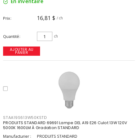
En inventaire
16,81 $
Prix
/ ch
Quantité
ch
AJOUTER AU
PANIER
STAA19S613W50KSTD
PRODUITS STANDARD 69691 Lampe DEL A19 E26 Culot 13W 120V
5000K 1600LM À Gradation STANDARD
Manufacturier :
PRODUITS STANDARD