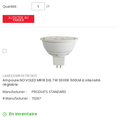
Quantité
ch
AJOUTER AU
PANIER
LAMLEDMR167W3KFL
Ampoule NOVOLED MR16 DEL 7W 3000K 500LM à intensité
réglable
Manufacturier :
PRODUITS STANDARD
# Manufacturier :
70267
En inventaire