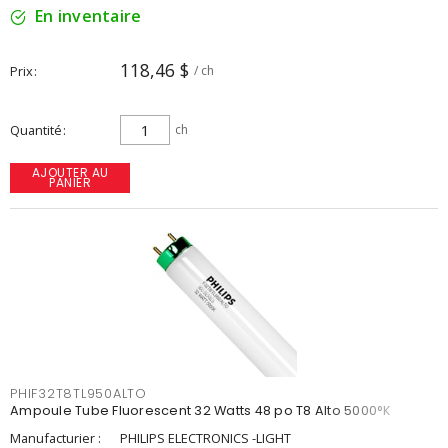
En inventaire
118,46 $
Prix
/ ch
Quantité
ch
AJOUTER AU
PANIER
PHIF32T8TL950ALTO
Ampoule Tube Fluorescent 32 Watts 48 po T8 Alto 5000°K
Manufacturier :
PHILIPS ELECTRONICS -LIGHT