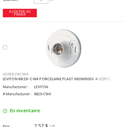
AJOUTER AU
PANIER
LEV8829CW4
LEVITON 8829-CW4 PORCELAINE PLAST 660W600V 4-1/2PO
Manufacturier :
LEVITON
# Manufacturier :
8829-CW4
En inventaire
2,57 $
Prix
/ ch