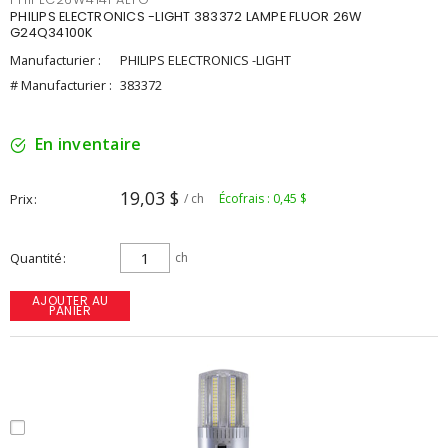
PHILIPS ELECTRONICS -LIGHT 383372 LAMPE FLUOR 26W
G24Q34100K
Manufacturier :
PHILIPS ELECTRONICS -LIGHT
# Manufacturier :
383372
En inventaire
19,03 $
Prix
/ ch
Écofrais : 0,45 $
Quantité
ch
AJOUTER AU
PANIER