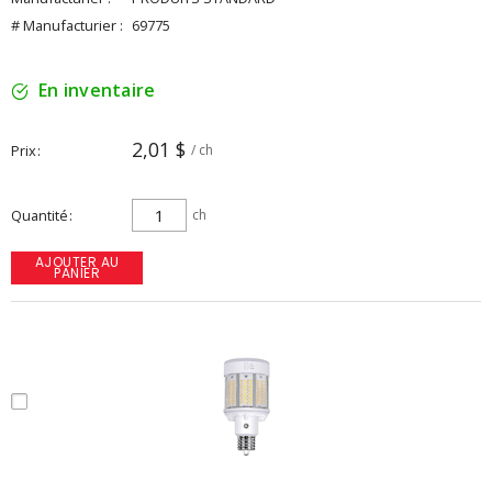
# Manufacturier :
69775
En inventaire
2,01 $
Prix
/ ch
Quantité
ch
AJOUTER AU
PANIER