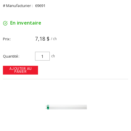
# Manufacturier :
69691
En inventaire
7,18 $
Prix
/ ch
Quantité
ch
AJOUTER AU
PANIER