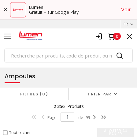
Lumen
Voir
Gratuit – sur Google Play
FR
0
PRODUITS
éclairage
Ampoules
FILTRES
0
TRIER PAR
2 356
Produits
Page
de
99
AJOUTER AU
Tout cocher
PANIER