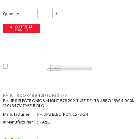
Quantité
ch
AJOUTER AU
PANIER
PHI15T8COR48840MF21G347V
PHILIPS ELECTRONICS -LIGHT 579292 TUBE DEL T8 48PO 15W 4 000K
120/347V TYPE B DLC
Manufacturier :
PHILIPS ELECTRONICS -LIGHT
# Manufacturier :
579292