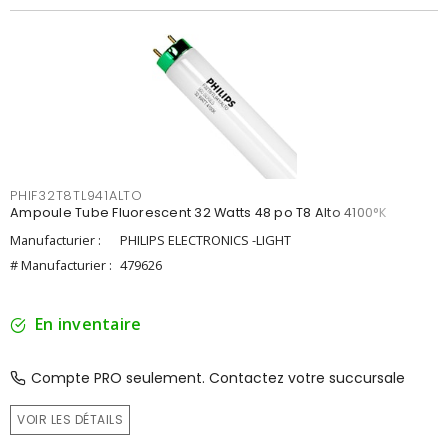
PHIF32T8TL941ALTO
Ampoule Tube Fluorescent 32 Watts 48 po T8 Alto 4100°K
Manufacturier :
PHILIPS ELECTRONICS -LIGHT
# Manufacturier :
479626
En inventaire
Compte PRO seulement. Contactez votre succursale
VOIR LES DÉTAILS