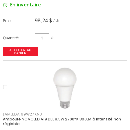
En inventaire
98,24 $
Prix
/ ch
Quantité
ch
AJOUTER AU
PANIER
LAMLEDA199W27KND
Ampoule NOVOLED A19 DEL 9.5W 2700°K 800LM à intensité non
réglable