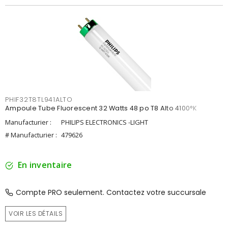
PHIF32T8TL941ALTO
Ampoule Tube Fluorescent 32 Watts 48 po T8 Alto 4100°K
Manufacturier :
PHILIPS ELECTRONICS -LIGHT
# Manufacturier :
479626
En inventaire
Compte PRO seulement. Contactez votre succursale
VOIR LES DÉTAILS