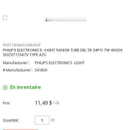
PHI7T8MAS24840IF
PHILIPS ELECTRONICS -LIGHT 541839 TUBE DEL T8 24PO 7W 4000K
120/277/347V TYPE A/C
Manufacturier :
PHILIPS ELECTRONICS -LIGHT
# Manufacturier :
541839
En inventaire
11,49 $
Prix
/ ch
Quantité
ch