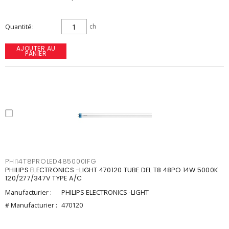
Quantité
ch
AJOUTER AU
PANIER
PHI14T8PROLED485000IFG
PHILIPS ELECTRONICS -LIGHT 470120 TUBE DEL T8 48PO 14W 5000K
120/277/347V TYPE A/C
Manufacturier :
PHILIPS ELECTRONICS -LIGHT
# Manufacturier :
470120