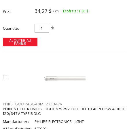
34,27 $
Prix
/ ch
Écofrais : 1,85 $
Quantité
ch
AJOUTER AU
PANIER
PHI15T8COR48840MF21G347V
PHILIPS ELECTRONICS -LIGHT 579292 TUBE DEL T8 48PO 15W 4 000K
120/347V TYPE B DLC
Manufacturier :
PHILIPS ELECTRONICS -LIGHT
# Manufacturier :
579292