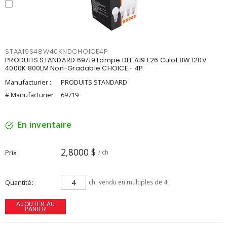
STAA19S48W40KNDCHOICE4P
PRODUITS STANDARD 69719 Lampe DEL A19 E26 Culot 8W 120V
4000K 800LM Non-Gradable CHOICE - 4P
Manufacturier :
PRODUITS STANDARD
# Manufacturier :
69719
En inventaire
2,8000 $
Prix
/ ch
Quantité
ch
vendu en multiples de 4
AJOUTER AU
PANIER