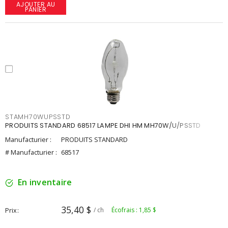
AJOUTER AU
PANIER
STAMH70WUPSSTD
PRODUITS STANDARD 68517 LAMPE DHI HM MH70W/U/PSSTD
Manufacturier :
PRODUITS STANDARD
# Manufacturier :
68517
En inventaire
35,40 $
Prix
/ ch
Écofrais : 1,85 $