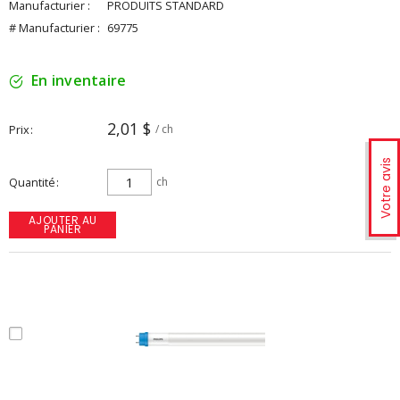
Manufacturier :
PRODUITS STANDARD
# Manufacturier :
69775
En inventaire
2,01 $
Prix
/ ch
Votre avis
Quantité
ch
AJOUTER AU
PANIER