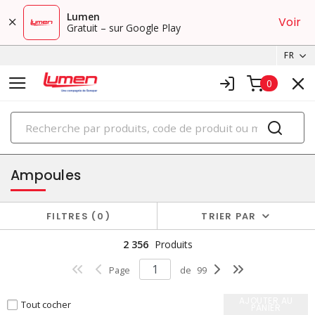
Lumen
Voir
Gratuit – sur Google Play
FR
0
PRODUITS
éclairage
Ampoules
FILTRES
0
TRIER PAR
2 356
Produits
Page
de
99
AJOUTER AU
Tout cocher
PANIER