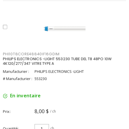
PHI10T8CORE48840IF16GDIM
PHILIPS ELECTRONICS -LIGHT 553230 TUBE DEL T8 48PO 10W
4K120/277/347 VITRE TYPE A
Manufacturier :
PHILIPS ELECTRONICS -LIGHT
# Manufacturier :
553230
En inventaire
8,00 $
Prix
/ ch
Quantité
ch