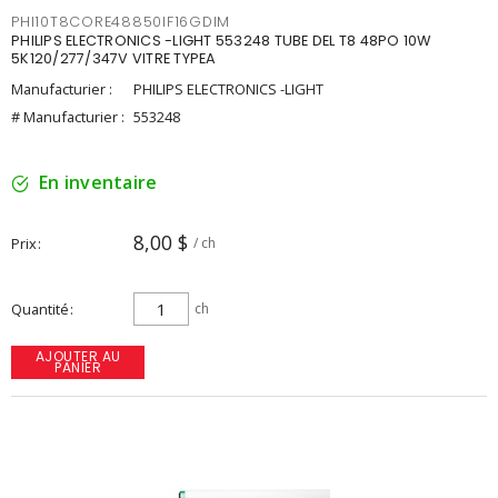
PHI10T8CORE48850IF16GDIM
PHILIPS ELECTRONICS -LIGHT 553248 TUBE DEL T8 48PO 10W
5K120/277/347V VITRE TYPEA
Manufacturier :
PHILIPS ELECTRONICS -LIGHT
# Manufacturier :
553248
En inventaire
8,00 $
Prix
/ ch
Quantité
ch
AJOUTER AU
PANIER