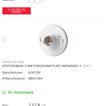
AJOUTER AU
PANIER
LEV8829CW4
LEVITON 8829-CW4 PORCELAINE PLAST 660W600V 4-1/2PO
Manufacturier :
LEVITON
# Manufacturier :
8829-CW4
En inventaire
2,57 $
Prix
/ ch