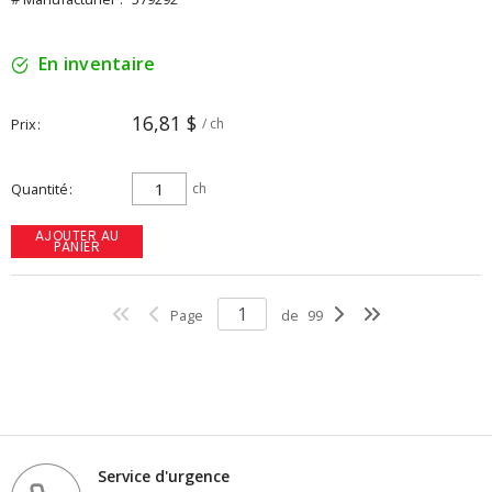
En inventaire
16,81 $
Prix
/ ch
Quantité
ch
AJOUTER AU
PANIER
Page
de
99
Service d'urgence