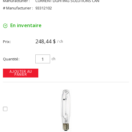
Manufacturier :
CURRENT LIGHTING SOLUTIONS CAN
# Manufacturier :
93312102
En inventaire
248,44 $
Prix
/ ch
Quantité
ch
AJOUTER AU
PANIER