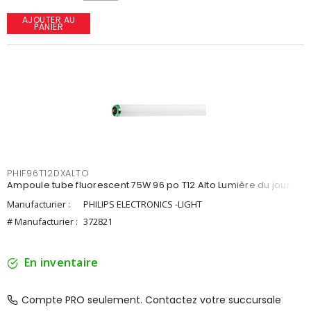
AJOUTER AU
PANIER
PHIF96T12DXALTO
Ampoule tube fluorescent 75W 96 po T12 Alto Lumière du jour
Manufacturier :
PHILIPS ELECTRONICS -LIGHT
# Manufacturier :
372821
En inventaire
Compte PRO seulement. Contactez votre succursale