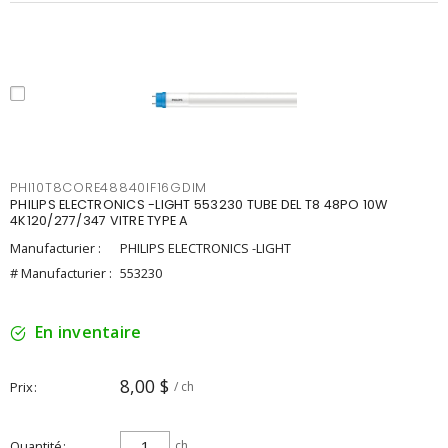
PHI10T8CORE48840IF16GDIM
PHILIPS ELECTRONICS -LIGHT 553230 TUBE DEL T8 48PO 10W
4K120/277/347 VITRE TYPE A
Manufacturier :
PHILIPS ELECTRONICS -LIGHT
# Manufacturier :
553230
En inventaire
8,00 $
Prix
/ ch
Quantité
ch