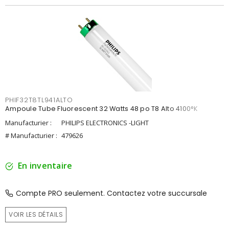
PHIF32T8TL941ALTO
Ampoule Tube Fluorescent 32 Watts 48 po T8 Alto 4100°K
Manufacturier :
PHILIPS ELECTRONICS -LIGHT
# Manufacturier :
479626
En inventaire
Compte PRO seulement. Contactez votre succursale
VOIR LES DÉTAILS