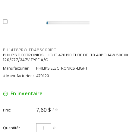
PHI14T8PROLED485000IFG
PHILIPS ELECTRONICS -LIGHT 470120 TUBE DEL T8 48PO 14W 5000K
120/277/347V TYPE A/C
Manufacturier :
PHILIPS ELECTRONICS -LIGHT
# Manufacturier :
470120
En inventaire
7,60 $
Prix
/ ch
Quantité
ch