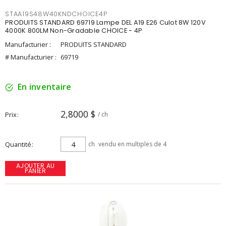
STAA19S48W40KNDCHOICE4P
PRODUITS STANDARD 69719 Lampe DEL A19 E26 Culot 8W 120V
4000K 800LM Non-Gradable CHOICE - 4P
Manufacturier :
PRODUITS STANDARD
# Manufacturier :
69719
En inventaire
2,8000 $
Prix
/ ch
Quantité
ch
vendu en multiples de 4
AJOUTER AU
PANIER