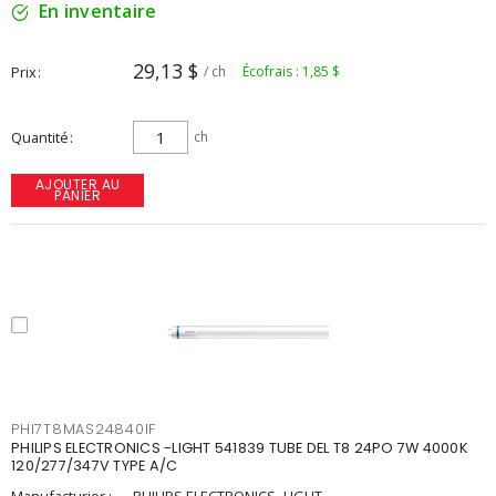
En inventaire
29,13 $
Prix
/ ch
Écofrais : 1,85 $
Quantité
ch
AJOUTER AU
PANIER
PHI7T8MAS24840IF
PHILIPS ELECTRONICS -LIGHT 541839 TUBE DEL T8 24PO 7W 4000K
120/277/347V TYPE A/C