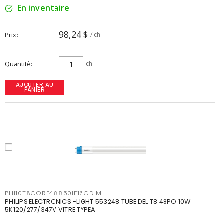
En inventaire
98,24 $
Prix
/ ch
Quantité
ch
AJOUTER AU
PANIER
PHI10T8CORE48850IF16GDIM
PHILIPS ELECTRONICS -LIGHT 553248 TUBE DEL T8 48PO 10W
5K120/277/347V VITRE TYPEA