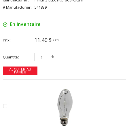
Manufacturier :
PHILIPS ELECTRONICS -LIGHT
# Manufacturier :
541839
En inventaire
11,49 $
Prix
/ ch
Quantité
ch
AJOUTER AU
PANIER