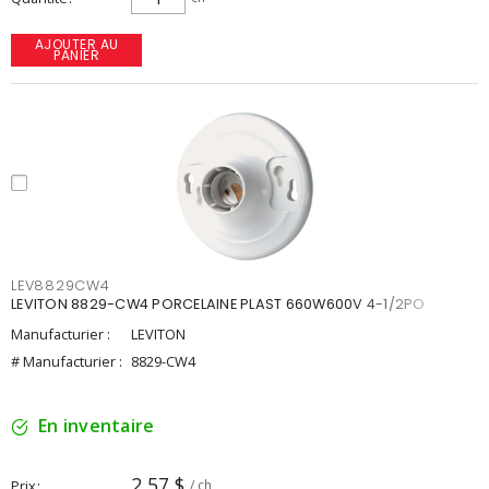
AJOUTER AU
PANIER
LEV8829CW4
LEVITON 8829-CW4 PORCELAINE PLAST 660W600V 4-1/2PO
Manufacturier :
LEVITON
# Manufacturier :
8829-CW4
En inventaire
2,57 $
Prix
/ ch