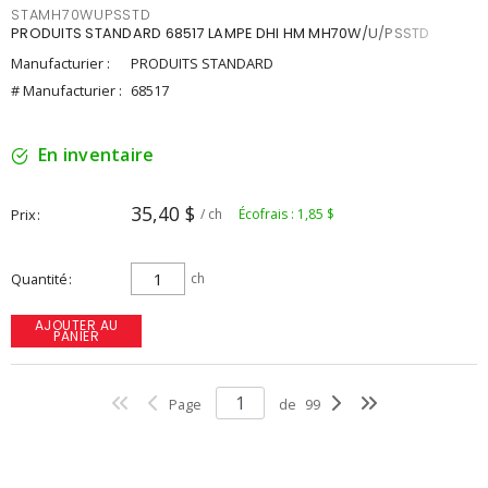
STAMH70WUPSSTD
PRODUITS STANDARD 68517 LAMPE DHI HM MH70W/U/PSSTD
Manufacturier :
PRODUITS STANDARD
# Manufacturier :
68517
En inventaire
35,40 $
Prix
/ ch
Écofrais : 1,85 $
Quantité
ch
AJOUTER AU
PANIER
Page
de
99