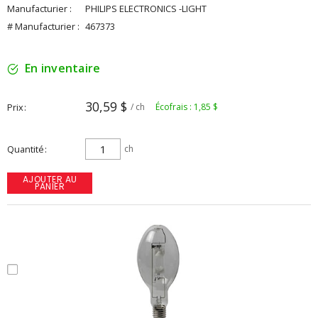
Manufacturier :
PHILIPS ELECTRONICS -LIGHT
# Manufacturier :
467373
En inventaire
30,59 $
Prix
/ ch
Écofrais : 1,85 $
Quantité
ch
AJOUTER AU
PANIER