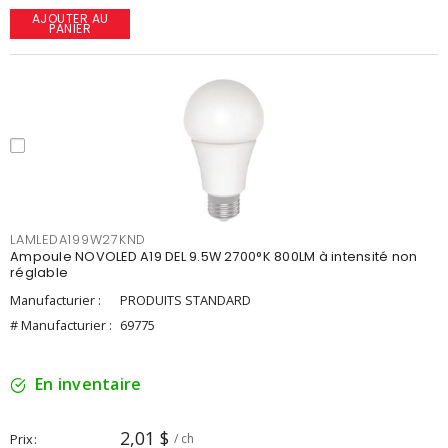
AJOUTER AU
PANIER
LAMLEDA199W27KND
Ampoule NOVOLED A19 DEL 9.5W 2700°K 800LM à intensité non
réglable
Manufacturier :
PRODUITS STANDARD
# Manufacturier :
69775
En inventaire
2,01 $
Prix
/ ch