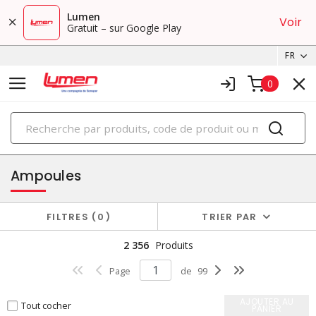
Lumen
Voir
Gratuit – sur Google Play
FR
0
PRODUITS
éclairage
Ampoules
FILTRES
0
TRIER PAR
2 356
Produits
Page
de
99
AJOUTER AU
Tout cocher
PANIER