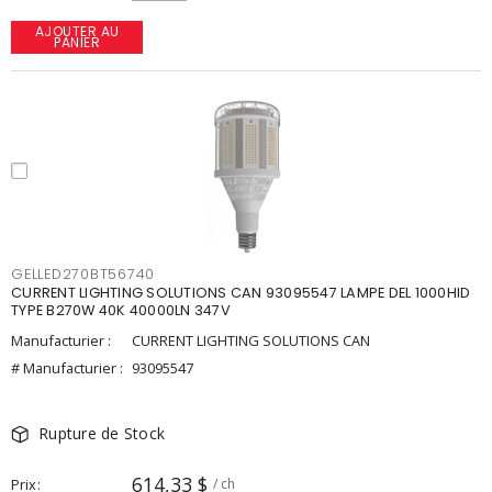
AJOUTER AU
PANIER
GELLED270BT56740
CURRENT LIGHTING SOLUTIONS CAN 93095547 LAMPE DEL 1000HID
TYPE B270W 40K 40000LN 347V
Manufacturier :
CURRENT LIGHTING SOLUTIONS CAN
# Manufacturier :
93095547
Rupture de Stock
614,33 $
Prix
/ ch