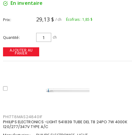
En inventaire
29,13 $
Prix
/ ch
Écofrais : 1,85 $
Quantité
ch
AJOUTER AU
PANIER
PHI7T8MAS24840IF
PHILIPS ELECTRONICS -LIGHT 541839 TUBE DEL T8 24PO 7W 4000K
120/277/347V TYPE A/C