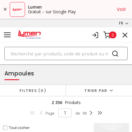
Lumen
Voir
Gratuit – sur Google Play
FR
0
PRODUITS
éclairage
Ampoules
FILTRES
0
TRIER PAR
2 356
Produits
Page
de
99
AJOUTER AU
Tout cocher
PANIER