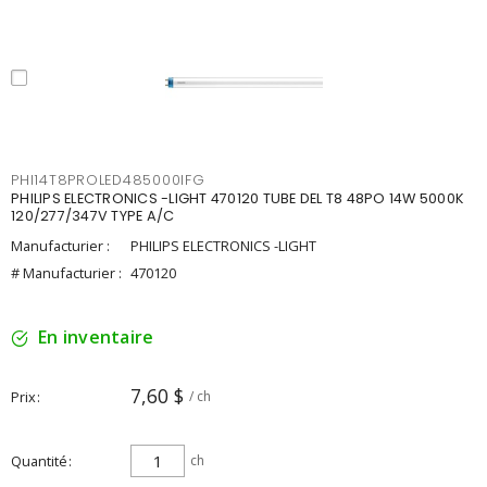
PHI14T8PROLED485000IFG
PHILIPS ELECTRONICS -LIGHT 470120 TUBE DEL T8 48PO 14W 5000K
120/277/347V TYPE A/C
Manufacturier :
PHILIPS ELECTRONICS -LIGHT
# Manufacturier :
470120
En inventaire
7,60 $
Prix
/ ch
Quantité
ch