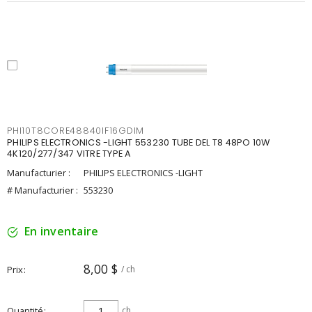
PHI10T8CORE48840IF16GDIM
PHILIPS ELECTRONICS -LIGHT 553230 TUBE DEL T8 48PO 10W
4K120/277/347 VITRE TYPE A
Manufacturier :
PHILIPS ELECTRONICS -LIGHT
# Manufacturier :
553230
En inventaire
8,00 $
Prix
/ ch
Quantité
ch