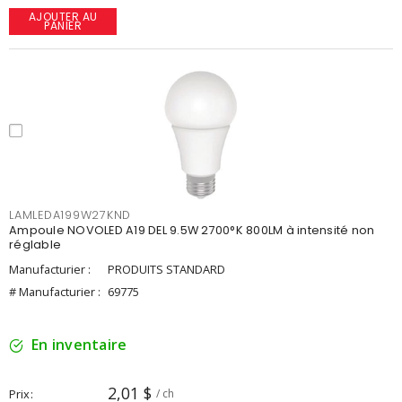
AJOUTER AU
PANIER
LAMLEDA199W27KND
Ampoule NOVOLED A19 DEL 9.5W 2700°K 800LM à intensité non
réglable
Manufacturier :
PRODUITS STANDARD
# Manufacturier :
69775
En inventaire
2,01 $
Prix
/ ch