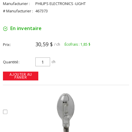
Manufacturier :
PHILIPS ELECTRONICS -LIGHT
# Manufacturier :
467373
En inventaire
30,59 $
Prix
/ ch
Écofrais : 1,85 $
Quantité
ch
AJOUTER AU
PANIER