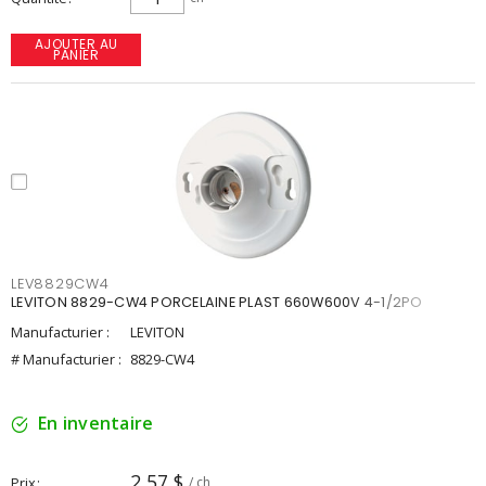
AJOUTER AU
PANIER
LEV8829CW4
LEVITON 8829-CW4 PORCELAINE PLAST 660W600V 4-1/2PO
Manufacturier :
LEVITON
# Manufacturier :
8829-CW4
En inventaire
2,57 $
Prix
/ ch