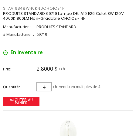
STAA19S48W40KNDCHOICE4P
PRODUITS STANDARD 69719 Lampe DEL A19 E26 Culot 8W 120V
4000K 800LM Non-Gradable CHOICE - 4P
Manufacturier :
PRODUITS STANDARD
# Manufacturier :
69719
En inventaire
2,8000 $
Prix
/ ch
Quantité
ch
vendu en multiples de 4
AJOUTER AU
PANIER