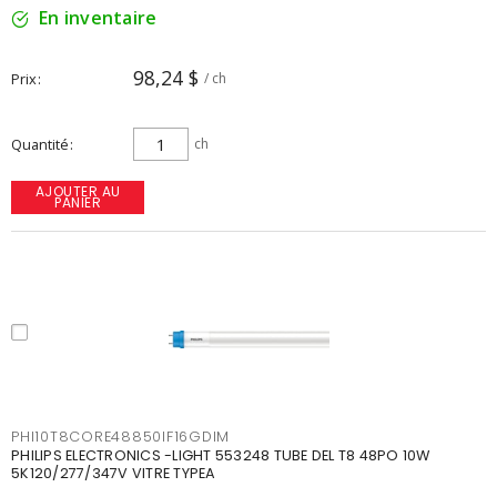
En inventaire
98,24 $
Prix
/ ch
Quantité
ch
AJOUTER AU
PANIER
PHI10T8CORE48850IF16GDIM
PHILIPS ELECTRONICS -LIGHT 553248 TUBE DEL T8 48PO 10W
5K120/277/347V VITRE TYPEA