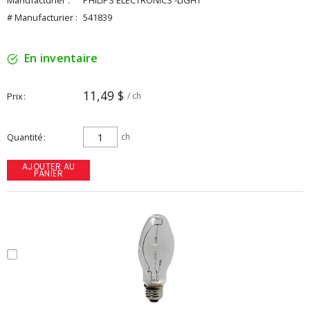
Manufacturier :
PHILIPS ELECTRONICS -LIGHT
# Manufacturier :
541839
En inventaire
11,49 $
Prix
/ ch
Quantité
ch
AJOUTER AU
PANIER