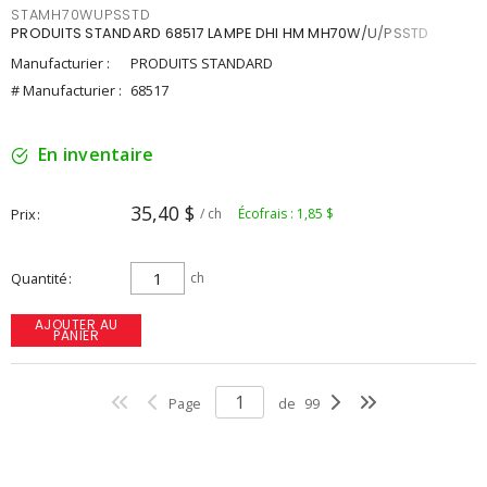
STAMH70WUPSSTD
PRODUITS STANDARD 68517 LAMPE DHI HM MH70W/U/PSSTD
Manufacturier :
PRODUITS STANDARD
# Manufacturier :
68517
En inventaire
35,40 $
Prix
/ ch
Écofrais : 1,85 $
Quantité
ch
AJOUTER AU
PANIER
Page
de
99