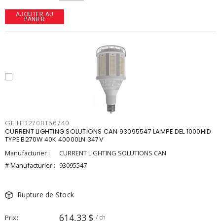
AJOUTER AU
PANIER
GELLED270BT56740
CURRENT LIGHTING SOLUTIONS CAN 93095547 LAMPE DEL 1000HID
TYPE B270W 40K 40000LN 347V
Manufacturier :
CURRENT LIGHTING SOLUTIONS CAN
# Manufacturier :
93095547
Rupture de Stock
614,33 $
Prix
/ ch