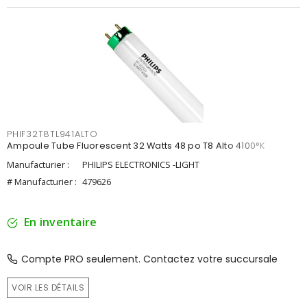
PHIF32T8TL941ALTO
Ampoule Tube Fluorescent 32 Watts 48 po T8 Alto 4100°K
Manufacturier :
PHILIPS ELECTRONICS -LIGHT
# Manufacturier :
479626
En inventaire
Compte PRO seulement. Contactez votre succursale
VOIR LES DÉTAILS