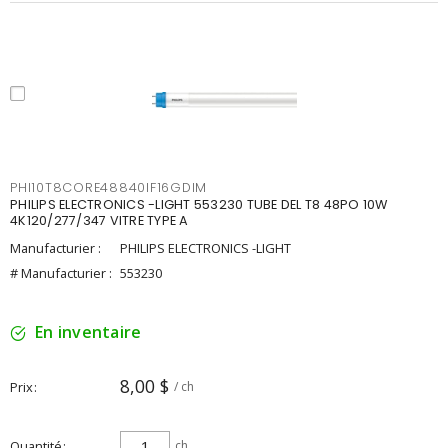
PHI10T8CORE48840IF16GDIM
PHILIPS ELECTRONICS -LIGHT 553230 TUBE DEL T8 48PO 10W
4K120/277/347 VITRE TYPE A
Manufacturier :
PHILIPS ELECTRONICS -LIGHT
# Manufacturier :
553230
En inventaire
8,00 $
Prix
/ ch
Quantité
ch