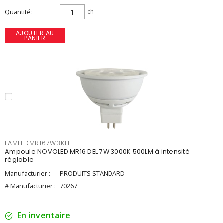
Quantité
ch
AJOUTER AU
PANIER
LAMLEDMR167W3KFL
Ampoule NOVOLED MR16 DEL 7W 3000K 500LM à intensité
réglable
Manufacturier :
PRODUITS STANDARD
# Manufacturier :
70267
En inventaire