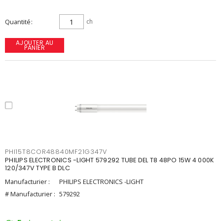
Quantité
ch
AJOUTER AU
PANIER
PHI15T8COR48840MF21G347V
PHILIPS ELECTRONICS -LIGHT 579292 TUBE DEL T8 48PO 15W 4 000K
120/347V TYPE B DLC
Manufacturier :
PHILIPS ELECTRONICS -LIGHT
# Manufacturier :
579292