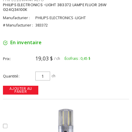
PHILIPS ELECTRONICS -LIGHT 383372 LAMPE FLUOR 26W
G24Q34100K
Manufacturier :
PHILIPS ELECTRONICS -LIGHT
# Manufacturier :
383372
En inventaire
19,03 $
Prix
/ ch
Écofrais : 0,45 $
Quantité
ch
AJOUTER AU
PANIER