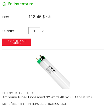
En inventaire
118,46 $
Prix
/ ch
Quantité
ch
AJOUTER AU
PANIER
PHIF32T8TL950ALTO
Ampoule Tube Fluorescent 32 Watts 48 po T8 Alto 5000°K
Manufacturier :
PHILIPS ELECTRONICS -LIGHT