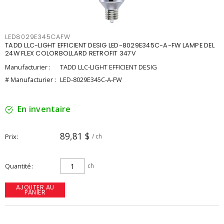
LED8029E345CAFW
TADD LLC-LIGHT EFFICIENT DESIG LED-8029E345C-A-FW LAMPE DEL
24W FLEX COLORBOLLARD RETROFIT 347V
Manufacturier :
TADD LLC-LIGHT EFFICIENT DESIG
# Manufacturier :
LED-8029E345C-A-FW
En inventaire
89,81 $
Prix
/ ch
Quantité
ch
AJOUTER AU
PANIER