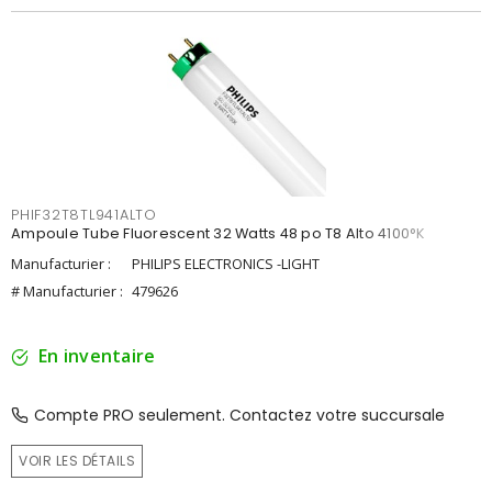
PHIF32T8TL941ALTO
Ampoule Tube Fluorescent 32 Watts 48 po T8 Alto 4100°K
Manufacturier :
PHILIPS ELECTRONICS -LIGHT
# Manufacturier :
479626
En inventaire
Compte PRO seulement. Contactez votre succursale
VOIR LES DÉTAILS