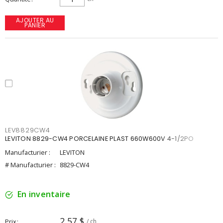
AJOUTER AU
PANIER
LEV8829CW4
LEVITON 8829-CW4 PORCELAINE PLAST 660W600V 4-1/2PO
Manufacturier :
LEVITON
# Manufacturier :
8829-CW4
En inventaire
2,57 $
Prix
/ ch