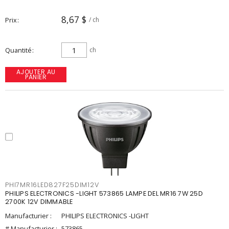
8,67 $
Prix
/ ch
Quantité
ch
AJOUTER AU
PANIER
PHI7MR16LED827F25DIM12V
PHILIPS ELECTRONICS -LIGHT 573865 LAMPE DEL MR16 7W 25D
2700K 12V DIMMABLE
Manufacturier :
PHILIPS ELECTRONICS -LIGHT
# Manufacturier :
573865