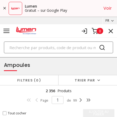
Lumen
Voir
Gratuit – sur Google Play
FR
0
PRODUITS
éclairage
Ampoules
FILTRES
0
TRIER PAR
2 356
Produits
Page
de
99
AJOUTER AU
Tout cocher
PANIER