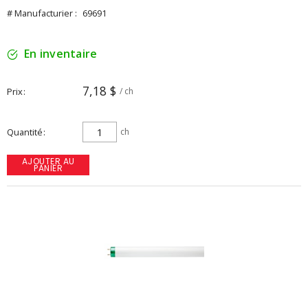
# Manufacturier :
69691
En inventaire
7,18 $
Prix
/ ch
Quantité
ch
AJOUTER AU
PANIER