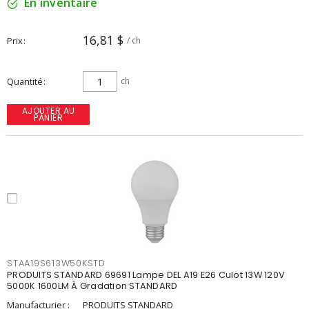
En inventaire
16,81 $
Prix
/ ch
Quantité
ch
AJOUTER AU
PANIER
STAA19S613W50KSTD
PRODUITS STANDARD 69691 Lampe DEL A19 E26 Culot 13W 120V
5000K 1600LM À Gradation STANDARD
Manufacturier :
PRODUITS STANDARD