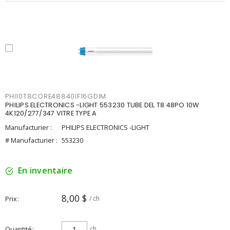
PHI10T8CORE48840IF16GDIM
PHILIPS ELECTRONICS -LIGHT 553230 TUBE DEL T8 48PO 10W
4K120/277/347 VITRE TYPE A
Manufacturier :
PHILIPS ELECTRONICS -LIGHT
# Manufacturier :
553230
En inventaire
8,00 $
Prix
/ ch
Quantité
ch