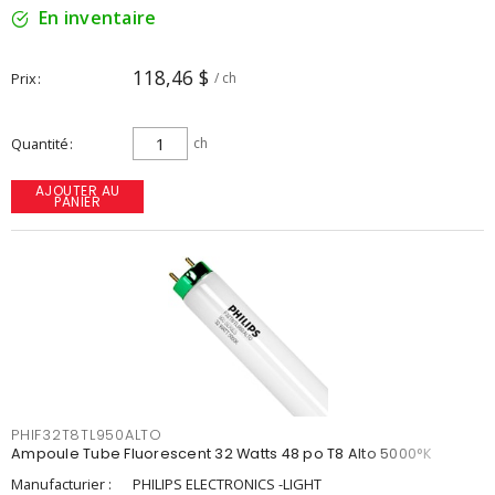
En inventaire
118,46 $
Prix
/ ch
Quantité
ch
AJOUTER AU
PANIER
PHIF32T8TL950ALTO
Ampoule Tube Fluorescent 32 Watts 48 po T8 Alto 5000°K
Manufacturier :
PHILIPS ELECTRONICS -LIGHT