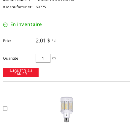
# Manufacturier :
69775
En inventaire
2,01 $
Prix
/ ch
Quantité
ch
AJOUTER AU
PANIER