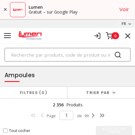
Lumen
Voir
Gratuit – sur Google Play
FR
0
PRODUITS
éclairage
Ampoules
FILTRES
0
TRIER PAR
2 356
Produits
Page
de
99
AJOUTER AU
Tout cocher
PANIER