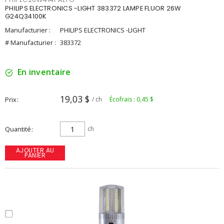
PHILIPS ELECTRONICS -LIGHT 383372 LAMPE FLUOR 26W
G24Q34100K
Manufacturier :
PHILIPS ELECTRONICS -LIGHT
# Manufacturier :
383372
En inventaire
19,03 $
Prix
/ ch
Écofrais : 0,45 $
Quantité
ch
AJOUTER AU
PANIER