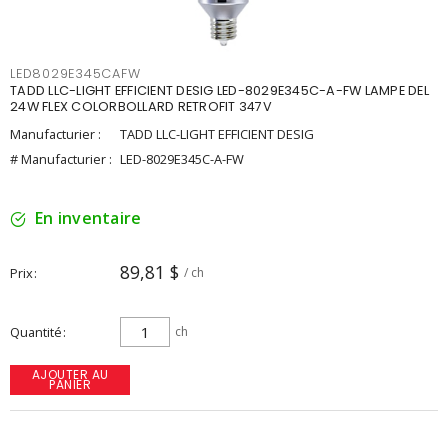
LED8029E345CAFW
TADD LLC-LIGHT EFFICIENT DESIG LED-8029E345C-A-FW LAMPE DEL
24W FLEX COLORBOLLARD RETROFIT 347V
Manufacturier :
TADD LLC-LIGHT EFFICIENT DESIG
# Manufacturier :
LED-8029E345C-A-FW
En inventaire
89,81 $
Prix
/ ch
Quantité
ch
AJOUTER AU
PANIER