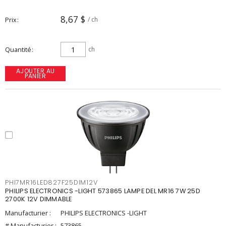
8,67 $
Prix
/ ch
Quantité
ch
AJOUTER AU
PANIER
PHI7MR16LED827F25DIM12V
PHILIPS ELECTRONICS -LIGHT 573865 LAMPE DEL MR16 7W 25D
2700K 12V DIMMABLE
Manufacturier :
PHILIPS ELECTRONICS -LIGHT
# Manufacturier :
573865