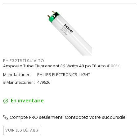
PHIF32T8TL941ALTO
Ampoule Tube Fluorescent 32 Watts 48 po T8 Alto 4100°K
Manufacturier :
PHILIPS ELECTRONICS -LIGHT
# Manufacturier :
479626
En inventaire
Compte PRO seulement. Contactez votre succursale
VOIR LES DÉTAILS