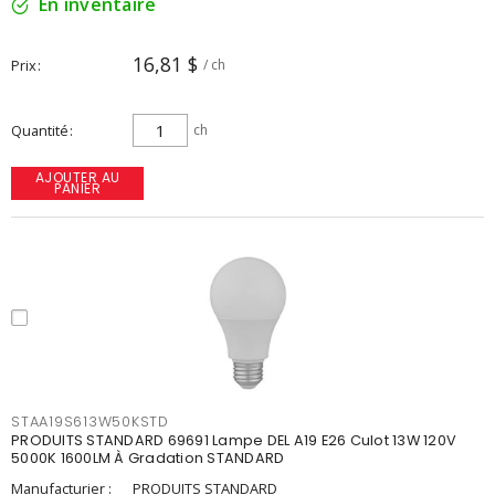
En inventaire
16,81 $
Prix
/ ch
Quantité
ch
AJOUTER AU
PANIER
STAA19S613W50KSTD
PRODUITS STANDARD 69691 Lampe DEL A19 E26 Culot 13W 120V
5000K 1600LM À Gradation STANDARD
Manufacturier :
PRODUITS STANDARD