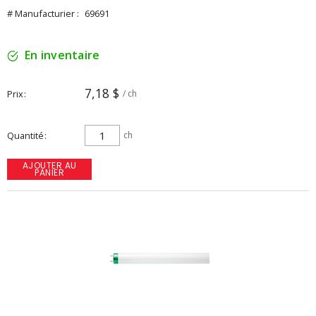
# Manufacturier :
69691
En inventaire
7,18 $
Prix
/ ch
Quantité
ch
AJOUTER AU
PANIER