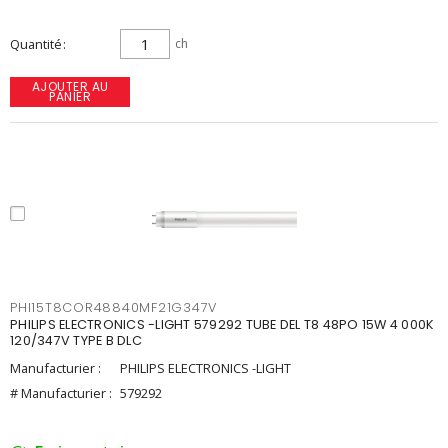
Quantité
ch
AJOUTER AU
PANIER
PHI15T8COR48840MF21G347V
PHILIPS ELECTRONICS -LIGHT 579292 TUBE DEL T8 48PO 15W 4 000K
120/347V TYPE B DLC
Manufacturier :
PHILIPS ELECTRONICS -LIGHT
# Manufacturier :
579292