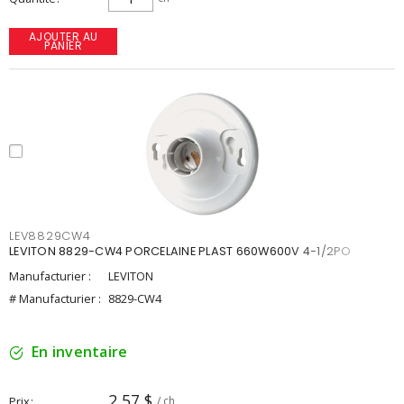
AJOUTER AU
PANIER
LEV8829CW4
LEVITON 8829-CW4 PORCELAINE PLAST 660W600V 4-1/2PO
Manufacturier :
LEVITON
# Manufacturier :
8829-CW4
En inventaire
2,57 $
Prix
/ ch