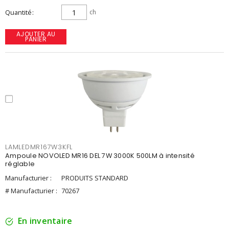
Quantité
ch
AJOUTER AU
PANIER
LAMLEDMR167W3KFL
Ampoule NOVOLED MR16 DEL 7W 3000K 500LM à intensité
réglable
Manufacturier :
PRODUITS STANDARD
# Manufacturier :
70267
En inventaire