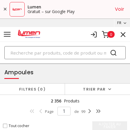
Lumen
Voir
Gratuit – sur Google Play
FR
0
PRODUITS
éclairage
Ampoules
FILTRES
0
TRIER PAR
2 356
Produits
Page
de
99
AJOUTER AU
Tout cocher
PANIER