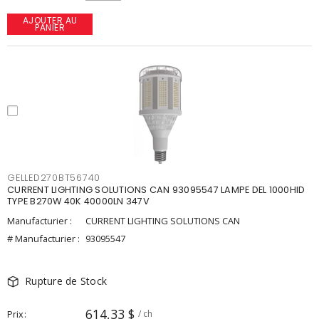
AJOUTER AU
PANIER
GELLED270BT56740
CURRENT LIGHTING SOLUTIONS CAN 93095547 LAMPE DEL 1000HID
TYPE B270W 40K 40000LN 347V
Manufacturier :
CURRENT LIGHTING SOLUTIONS CAN
# Manufacturier :
93095547
Rupture de Stock
614,33 $
Prix
/ ch