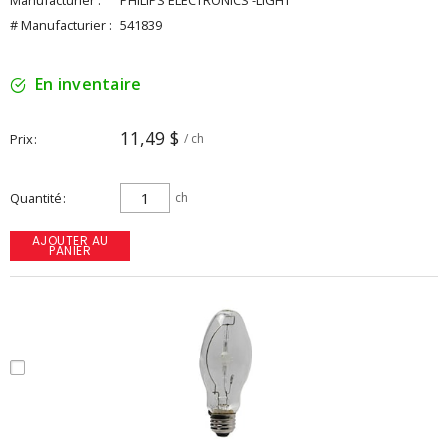
Manufacturier :
PHILIPS ELECTRONICS -LIGHT
# Manufacturier :
541839
En inventaire
11,49 $
Prix
/ ch
Quantité
ch
AJOUTER AU
PANIER