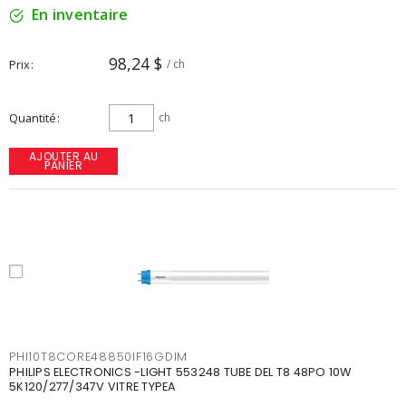
En inventaire
98,24 $
Prix
/ ch
Quantité
ch
AJOUTER AU
PANIER
PHI10T8CORE48850IF16GDIM
PHILIPS ELECTRONICS -LIGHT 553248 TUBE DEL T8 48PO 10W
5K120/277/347V VITRE TYPEA