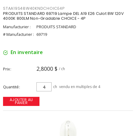
STAA19S48W40KNDCHOICE4P
PRODUITS STANDARD 69719 Lampe DEL A19 E26 Culot 8W 120V
4000K 800LM Non-Gradable CHOICE - 4P
Manufacturier :
PRODUITS STANDARD
# Manufacturier :
69719
En inventaire
2,8000 $
Prix
/ ch
Quantité
ch
vendu en multiples de 4
AJOUTER AU
PANIER