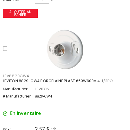
AJOUTER AU
PANIER
LEV8829CW4
LEVITON 8829-CW4 PORCELAINE PLAST 660W600V 4-1/2PO
Manufacturier :
LEVITON
# Manufacturier :
8829-CW4
En inventaire
2,57 $
Prix
/ ch