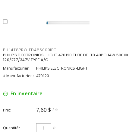
PHI14T8PROLED485000IFG
PHILIPS ELECTRONICS -LIGHT 470120 TUBE DEL T8 48PO 14W 5000K
120/277/347V TYPE A/C
Manufacturier :
PHILIPS ELECTRONICS -LIGHT
# Manufacturier :
470120
En inventaire
7,60 $
Prix
/ ch
Quantité
ch