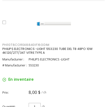
PHI10T8CORE48840IF16GDIM
PHILIPS ELECTRONICS -LIGHT 553230 TUBE DEL T8 48PO 10W
4K120/277/347 VITRE TYPE A
Manufacturier :
PHILIPS ELECTRONICS -LIGHT
# Manufacturier :
553230
En inventaire
8,00 $
Prix
/ ch
Quantité
ch