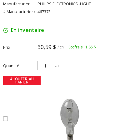
Manufacturier :
PHILIPS ELECTRONICS -LIGHT
# Manufacturier :
467373
En inventaire
30,59 $
Prix
/ ch
Écofrais : 1,85 $
Quantité
ch
AJOUTER AU
PANIER