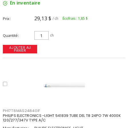
En inventaire
29,13 $
Prix
/ ch
Écofrais : 1,85 $
Quantité
ch
AJOUTER AU
PANIER
PHI7T8MAS24840IF
PHILIPS ELECTRONICS -LIGHT 541839 TUBE DEL T8 24PO 7W 4000K
120/277/347V TYPE A/C