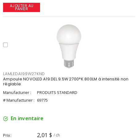
AJOUTER AU
PANIER
LAMLEDA199W27KND
Ampoule NOVOLED A19 DEL 9.5W 2700°K 800LM à intensité non
réglable
Manufacturier :
PRODUITS STANDARD
# Manufacturier :
69775
En inventaire
2,01 $
Prix
/ ch