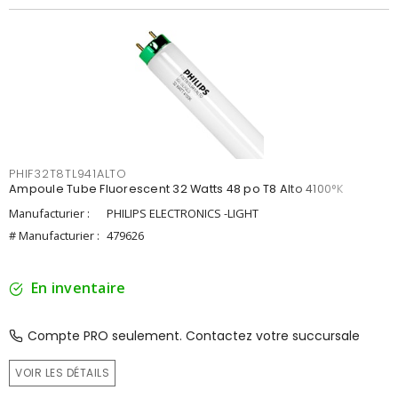
PHIF32T8TL941ALTO
Ampoule Tube Fluorescent 32 Watts 48 po T8 Alto 4100°K
Manufacturier :
PHILIPS ELECTRONICS -LIGHT
# Manufacturier :
479626
En inventaire
Compte PRO seulement. Contactez votre succursale
VOIR LES DÉTAILS