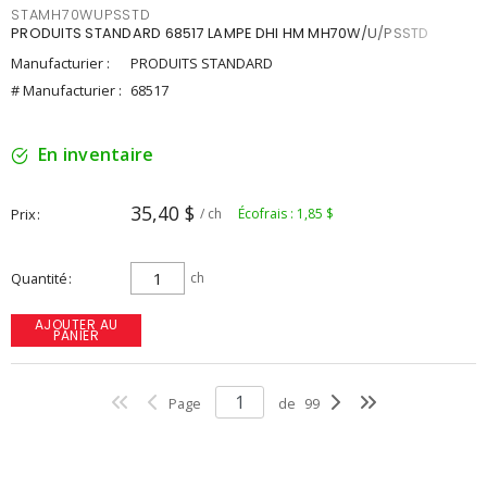
STAMH70WUPSSTD
PRODUITS STANDARD 68517 LAMPE DHI HM MH70W/U/PSSTD
Manufacturier :
PRODUITS STANDARD
# Manufacturier :
68517
En inventaire
35,40 $
Prix
/ ch
Écofrais : 1,85 $
Quantité
ch
AJOUTER AU
PANIER
Page
de
99