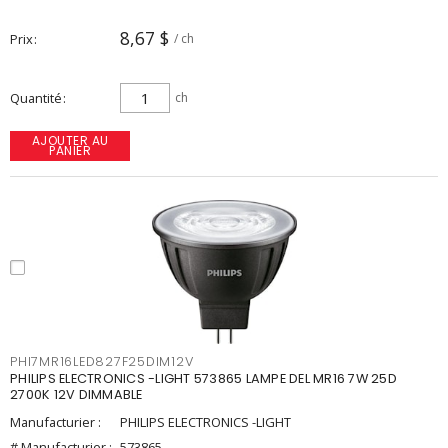
8,67 $
Prix
/ ch
Quantité
ch
AJOUTER AU
PANIER
PHI7MR16LED827F25DIM12V
PHILIPS ELECTRONICS -LIGHT 573865 LAMPE DEL MR16 7W 25D
2700K 12V DIMMABLE
Manufacturier :
PHILIPS ELECTRONICS -LIGHT
# Manufacturier :
573865