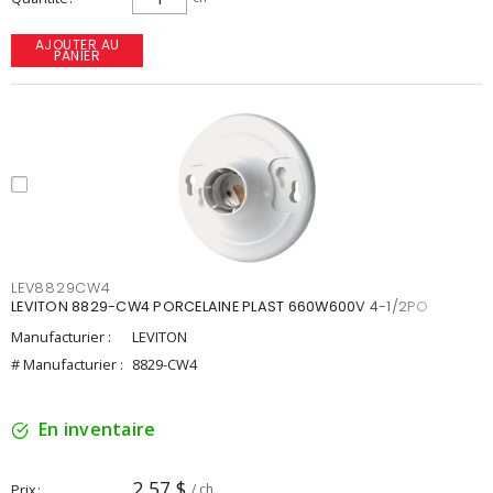
AJOUTER AU
PANIER
LEV8829CW4
LEVITON 8829-CW4 PORCELAINE PLAST 660W600V 4-1/2PO
Manufacturier :
LEVITON
# Manufacturier :
8829-CW4
En inventaire
2,57 $
Prix
/ ch