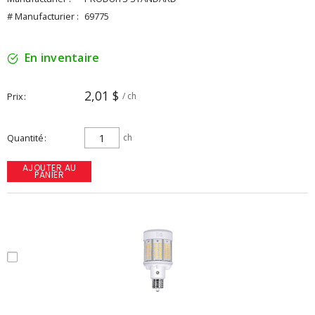
# Manufacturier :
69775
En inventaire
2,01 $
Prix
/ ch
Quantité
ch
AJOUTER AU
PANIER