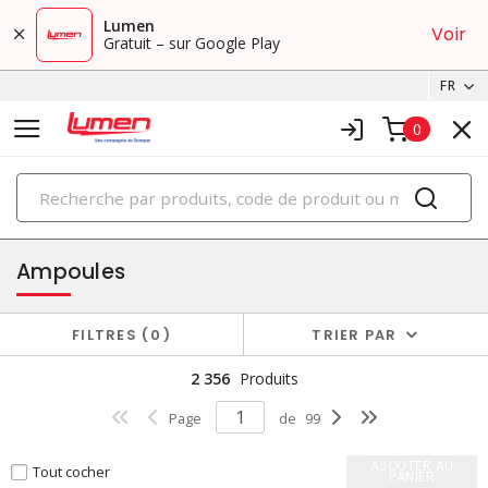
Lumen
Voir
Gratuit – sur Google Play
FR
0
PRODUITS
éclairage
Ampoules
FILTRES
0
TRIER PAR
2 356
Produits
Page
de
99
AJOUTER AU
Tout cocher
PANIER