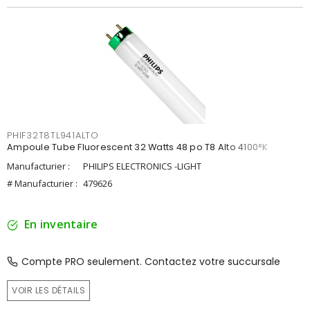
PHIF32T8TL941ALTO
Ampoule Tube Fluorescent 32 Watts 48 po T8 Alto 4100°K
Manufacturier :
PHILIPS ELECTRONICS -LIGHT
# Manufacturier :
479626
En inventaire
Compte PRO seulement. Contactez votre succursale
VOIR LES DÉTAILS