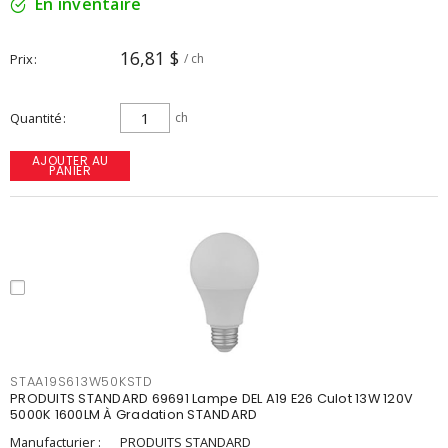
En inventaire
16,81 $
Prix
/ ch
Quantité
ch
AJOUTER AU
PANIER
STAA19S613W50KSTD
PRODUITS STANDARD 69691 Lampe DEL A19 E26 Culot 13W 120V
5000K 1600LM À Gradation STANDARD
Manufacturier :
PRODUITS STANDARD