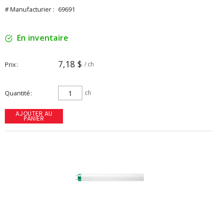
# Manufacturier :
69691
En inventaire
7,18 $
Prix
/ ch
Quantité
ch
AJOUTER AU
PANIER