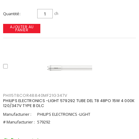
Quantité
ch
AJOUTER AU
PANIER
PHI15T8COR48840MF21G347V
PHILIPS ELECTRONICS -LIGHT 579292 TUBE DEL T8 48PO 15W 4 000K
120/347V TYPE B DLC
Manufacturier :
PHILIPS ELECTRONICS -LIGHT
# Manufacturier :
579292