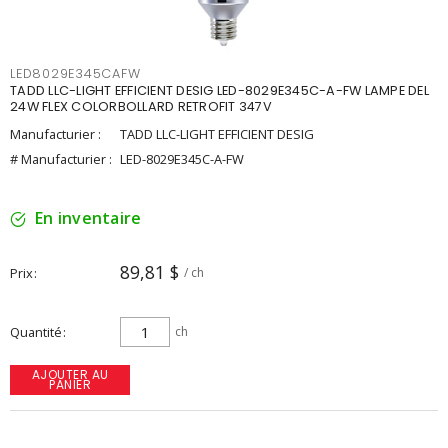
LED8029E345CAFW
TADD LLC-LIGHT EFFICIENT DESIG LED-8029E345C-A-FW LAMPE DEL
24W FLEX COLORBOLLARD RETROFIT 347V
Manufacturier :
TADD LLC-LIGHT EFFICIENT DESIG
# Manufacturier :
LED-8029E345C-A-FW
En inventaire
89,81 $
Prix
/ ch
Quantité
ch
AJOUTER AU
PANIER