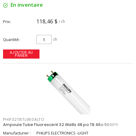
En inventaire
118,46 $
Prix
/ ch
Quantité
ch
AJOUTER AU
PANIER
PHIF32T8TL950ALTO
Ampoule Tube Fluorescent 32 Watts 48 po T8 Alto 5000°K
Manufacturier :
PHILIPS ELECTRONICS -LIGHT