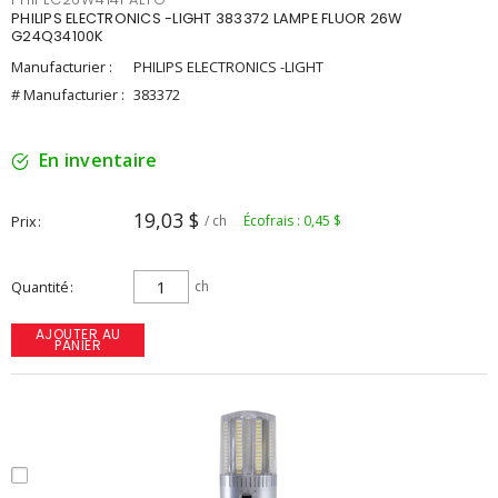
PHILIPS ELECTRONICS -LIGHT 383372 LAMPE FLUOR 26W
G24Q34100K
Manufacturier :
PHILIPS ELECTRONICS -LIGHT
# Manufacturier :
383372
En inventaire
19,03 $
Prix
/ ch
Écofrais : 0,45 $
Quantité
ch
AJOUTER AU
PANIER