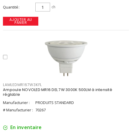
Quantité
ch
AJOUTER AU
PANIER
LAMLEDMR167W3KFL
Ampoule NOVOLED MR16 DEL 7W 3000K 500LM à intensité
réglable
Manufacturier :
PRODUITS STANDARD
# Manufacturier :
70267
En inventaire