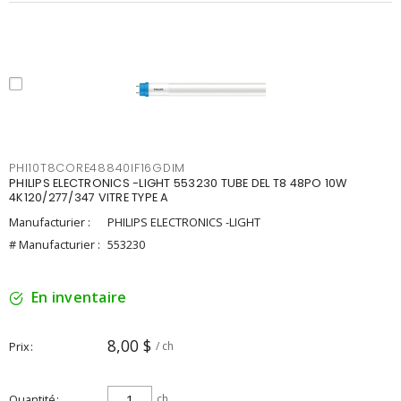
PHI10T8CORE48840IF16GDIM
PHILIPS ELECTRONICS -LIGHT 553230 TUBE DEL T8 48PO 10W
4K120/277/347 VITRE TYPE A
Manufacturier :
PHILIPS ELECTRONICS -LIGHT
# Manufacturier :
553230
En inventaire
8,00 $
Prix
/ ch
Quantité
ch