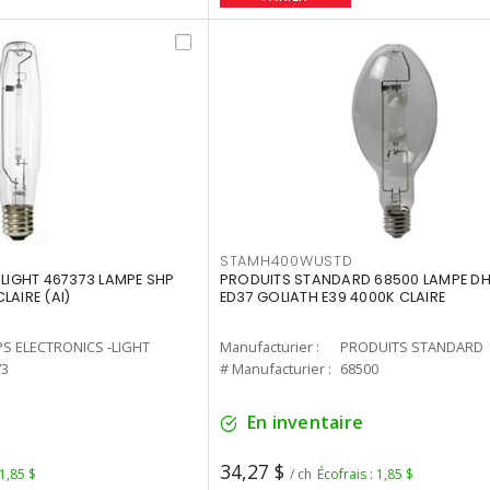
STAMH400WUSTD
-LIGHT 467373 LAMPE SHP
PRODUITS STANDARD 68500 LAMPE DH
LAIRE (AI)
ED37 GOLIATH E39 4000K CLAIRE
PS ELECTRONICS -LIGHT
Manufacturier :
PRODUITS STANDARD
73
# Manufacturier :
68500
En inventaire
34,27 $
 1,85 $
/ ch
Écofrais : 1,85 $