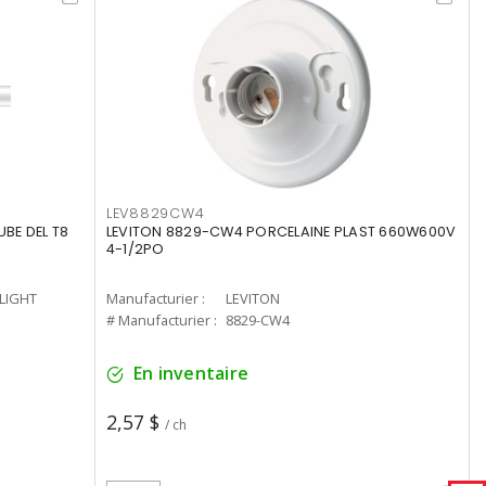
LEV8829CW4
UBE DEL T8
LEVITON 8829-CW4 PORCELAINE PLAST 660W600V
4-1/2PO
-LIGHT
Manufacturier :
LEVITON
# Manufacturier :
8829-CW4
En inventaire
2,57 $
/ ch