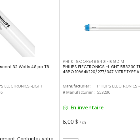
PHI10T8CORE48840IF16GDIM
cent 32 Watts 48 po T8
PHILIPS ELECTRONICS -LIGHT 553230 T
48PO 10W 4K120/277/347 VITRE TYPE A
PS ELECTRONICS -LIGHT
Manufacturier :
PHILIPS ELECTRONICS 
26
# Manufacturier :
553230
En inventaire
8,00 $
/ ch
ement. Contactez votre