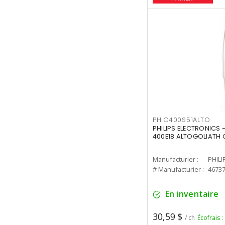
PHIC400S51ALTO
PHILIPS ELECTRONICS 
400E18 ALTOGOLIATH C
Manufacturier :
PHILI
# Manufacturier :
4673
En inventaire
30,59 $
/ ch
Écofrais :