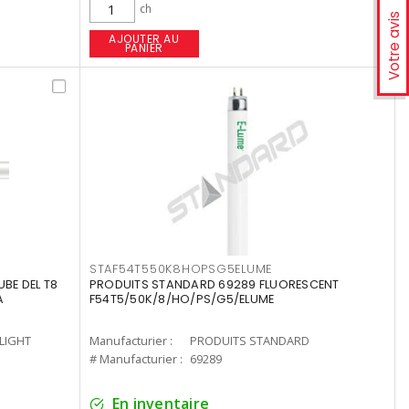
ch
Votre avis
AJOUTER AU
PANIER
STAF54T550K8HOPSG5ELUME
UBE DEL T8
PRODUITS STANDARD 69289 FLUORESCENT
A
F54T5/50K/8/HO/PS/G5/ELUME
-LIGHT
Manufacturier :
PRODUITS STANDARD
# Manufacturier :
69289
En inventaire