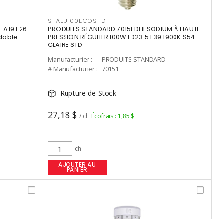
STALU100ECOSTD
 A19 E26
PRODUITS STANDARD 70151 DHI SODIUM À HAUTE
dable
PRESSION RÉGULIER 100W ED23.5 E39 1900K S54
CLAIRE STD
Manufacturier :
PRODUITS STANDARD
# Manufacturier :
70151
Rupture de Stock
27,18 $
/ ch
Écofrais : 1,85 $
ch
AJOUTER AU
PANIER