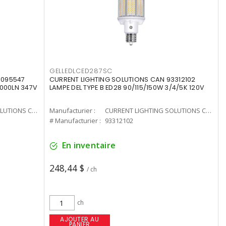
GELLEDLCED287SC
3095547
CURRENT LIGHTING SOLUTIONS CAN 93312102
0000LN 347V
LAMPE DEL TYPE B ED28 90/115/150W 3/4/5K 120V
CURRENT LIGHTING SOLUTIONS CAN
Manufacturier :
CURRENT LIGHTING SOLUTIONS CAN
# Manufacturier :
93312102
En inventaire
248,44 $
/ ch
ch
AJOUTER AU
PANIER