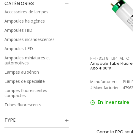
CATÉGORIES
Accessoires de lampes
Ampoules halogènes
Ampoules HID
Ampoules incandescentes
Ampoules LED
Ampoules miniatures et
PHIF32T8TL941ALTO
automotives
Ampoule Tube Fluores
Alto 4100°K
Lampes au xénon
Lampes de spécialité
Manufacturier :
PHILI
# Manufacturier :
4796
Lampes fluorescentes
compactes
En inventaire
Tubes fluorescents
TYPE
Compte PRO seul