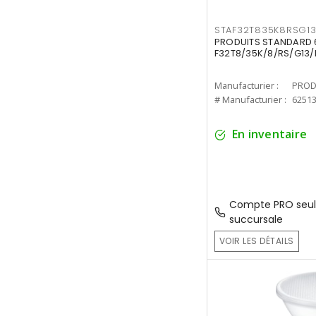
STAF32T835K8RSG1
PRODUITS STANDARD 6
F32T8/35K/8/RS/G13/
Manufacturier :
PROD
# Manufacturier :
6251
En inventaire
Compte PRO seul
succursale
VOIR LES DÉTAILS