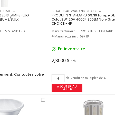
3ELUMEBU
STAA19S48W40KNDCHOICE4P
2513 LAMPE FLUO
PRODUITS STANDARD 69719 Lampe DEL
ELUME/BULK
Culot 8W 120V 4000K 800LM Non-Gra
CHOICE - 4P
UITS STANDARD
Manufacturier :
PRODUITS STANDARD
3
# Manufacturier :
69719
En inventaire
2,8000 $
/ ch
ement. Contactez votre
ch
vendu en multiples de 4
AJOUTER AU
PANIER