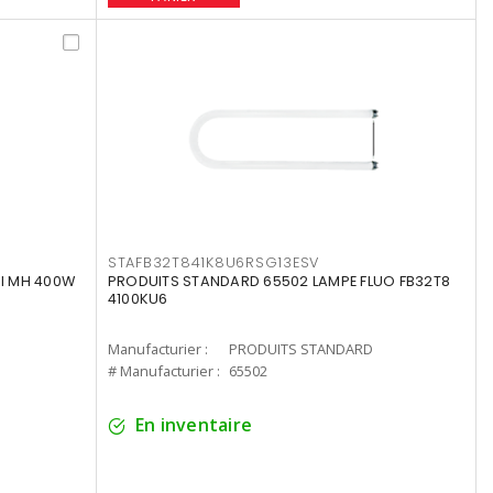
STAFB32T841K8U6RSG13ESV
I MH 400W
PRODUITS STANDARD 65502 LAMPE FLUO FB32T8
4100KU6
Manufacturier :
PRODUITS STANDARD
# Manufacturier :
65502
En inventaire