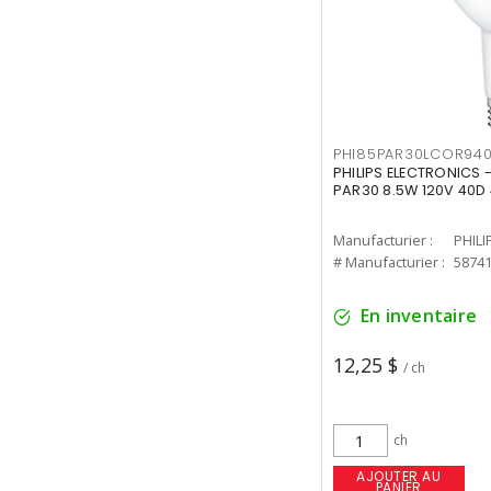
PHI85PAR30LCOR940
PHILIPS ELECTRONICS 
PAR30 8.5W 120V 40D
Manufacturier :
PHILI
# Manufacturier :
5874
En inventaire
12,25 $
/ ch
ch
AJOUTER AU
PANIER