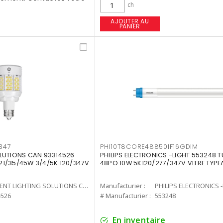
ch
AJOUTER AU
PANIER
347
PHI10T8CORE48850IF16GDIM
LUTIONS CAN 93314526
PHILIPS ELECTRONICS -LIGHT 553248 T
7 21/35/45W 3/4/5K 120/347V
48PO 10W 5K120/277/347V VITRE TYPE
CURRENT LIGHTING SOLUTIONS CAN
Manufacturier :
PHILIPS ELECTRONICS 
4526
# Manufacturier :
553248
En inventaire