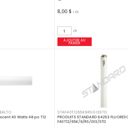
8,00 $
/ ch
ch
AJOUTER AU
PANIER
EALTO
STAF40T1265K9RSG13STD
cent 40 Watts 48 po T12
PRODUITS STANDARD 64253 FLUORES
F40T12/65K/9/RS/G13/STD