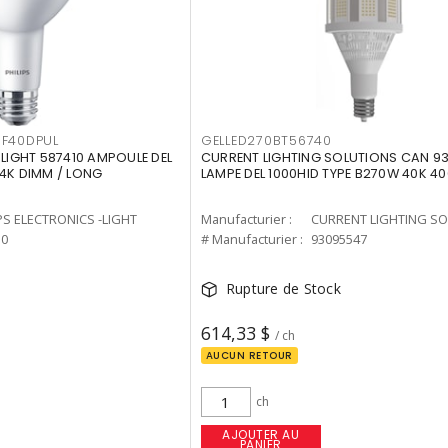
F40DPUL
GELLED270BT56740
-LIGHT 587410 AMPOULE DEL
CURRENT LIGHTING SOLUTIONS CAN 9
 4K DIMM / LONG
LAMPE DEL 1000HID TYPE B270W 40K 4
PS ELECTRONICS -LIGHT
Manufacturier :
10
# Manufacturier :
93095547
Rupture de Stock
614,33 $
/ ch
AUCUN RETOUR
ch
AJOUTER AU
PANIER