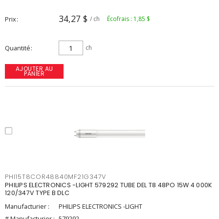
34,27 $
Prix
/ ch
Écofrais : 1,85 $
Quantité
ch
AJOUTER AU
PANIER
PHI15T8COR48840MF21G347V
PHILIPS ELECTRONICS -LIGHT 579292 TUBE DEL T8 48PO 15W 4 000K
120/347V TYPE B DLC
Manufacturier :
PHILIPS ELECTRONICS -LIGHT
# Manufacturier :
579292