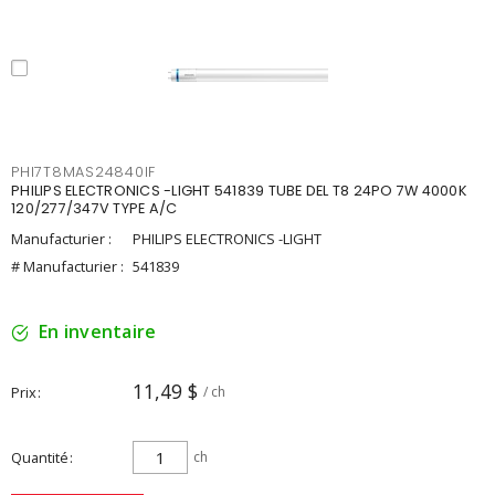
PHI7T8MAS24840IF
PHILIPS ELECTRONICS -LIGHT 541839 TUBE DEL T8 24PO 7W 4000K
120/277/347V TYPE A/C
Manufacturier :
PHILIPS ELECTRONICS -LIGHT
# Manufacturier :
541839
En inventaire
11,49 $
Prix
/ ch
Quantité
ch