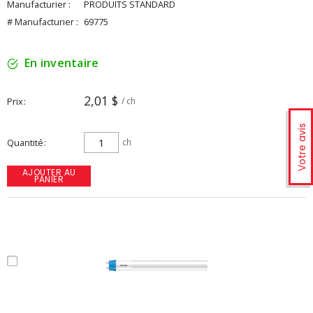
Manufacturier :
PRODUITS STANDARD
# Manufacturier :
69775
En inventaire
2,01 $
Prix
/ ch
Votre avis
Quantité
ch
AJOUTER AU
PANIER