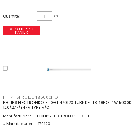
Quantité
ch
AJOUTER AU
PANIER
PHI14T8PROLED485000IFG
PHILIPS ELECTRONICS -LIGHT 470120 TUBE DEL T8 48PO 14W 5000K
120/277/347V TYPE A/C
Manufacturier :
PHILIPS ELECTRONICS -LIGHT
# Manufacturier :
470120