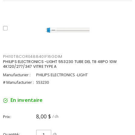
PHI10T8CORE48840IF16GDIM
PHILIPS ELECTRONICS -LIGHT 553230 TUBE DEL T8 48PO 10W
4K120/277/347 VITRE TYPE A
Manufacturier :
PHILIPS ELECTRONICS -LIGHT
# Manufacturier :
553230
En inventaire
8,00 $
Prix
/ ch
Quantité
ch