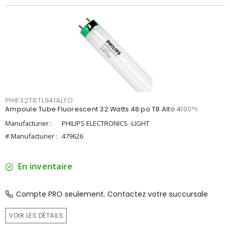
PHIF32T8TL941ALTO
Ampoule Tube Fluorescent 32 Watts 48 po T8 Alto 4100°K
Manufacturier :
PHILIPS ELECTRONICS -LIGHT
# Manufacturier :
479626
En inventaire
Compte PRO seulement. Contactez votre succursale
VOIR LES DÉTAILS