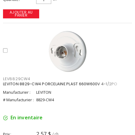
AJOUTER AU
PANIER
LEV8829CW4
LEVITON 8829-CW4 PORCELAINE PLAST 660W600V 4-1/2PO
Manufacturier :
LEVITON
# Manufacturier :
8829-CW4
En inventaire
2,57 $
Prix
/ ch