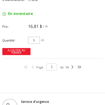
En inventaire
16,81 $
Prix
/ ch
Quantité
ch
AJOUTER AU
PANIER
Page
de
99
Service d'urgence