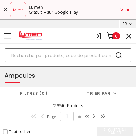
Lumen
Voir
Gratuit – sur Google Play
FR
0
PRODUITS
éclairage
Ampoules
FILTRES
0
TRIER PAR
2 356
Produits
Page
de
99
AJOUTER AU
Tout cocher
PANIER