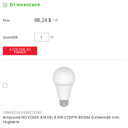
En inventaire
98,24 $
Prix
/ ch
Quantité
ch
AJOUTER AU
PANIER
LAMLEDA199W27KND
Ampoule NOVOLED A19 DEL 9.5W 2700°K 800LM à intensité non
réglable