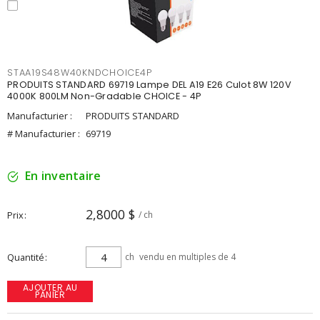
STAA19S48W40KNDCHOICE4P
PRODUITS STANDARD 69719 Lampe DEL A19 E26 Culot 8W 120V
4000K 800LM Non-Gradable CHOICE - 4P
Manufacturier :
PRODUITS STANDARD
# Manufacturier :
69719
En inventaire
2,8000 $
Prix
/ ch
Quantité
ch
vendu en multiples de 4
AJOUTER AU
PANIER