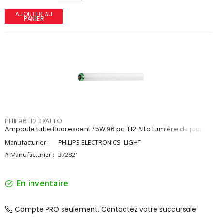
AJOUTER AU
PANIER
PHIF96T12DXALTO
Ampoule tube fluorescent 75W 96 po T12 Alto Lumière du jour
Manufacturier :
PHILIPS ELECTRONICS -LIGHT
# Manufacturier :
372821
En inventaire
Compte PRO seulement. Contactez votre succursale