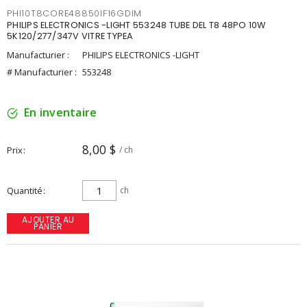
PHI10T8CORE48850IF16GDIM
PHILIPS ELECTRONICS -LIGHT 553248 TUBE DEL T8 48PO 10W
5K120/277/347V VITRE TYPEA
Manufacturier :
PHILIPS ELECTRONICS -LIGHT
# Manufacturier :
553248
En inventaire
8,00 $
Prix
/ ch
Quantité
ch
AJOUTER AU
PANIER