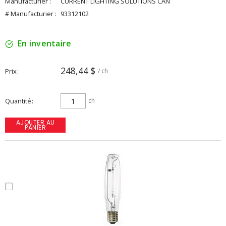
Manufacturier :
CURRENT LIGHTING SOLUTIONS CAN
# Manufacturier :
93312102
En inventaire
248,44 $
Prix
/ ch
Quantité
ch
AJOUTER AU
PANIER