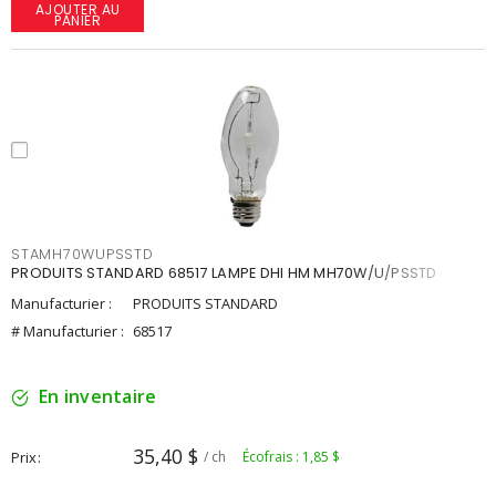
AJOUTER AU
PANIER
STAMH70WUPSSTD
PRODUITS STANDARD 68517 LAMPE DHI HM MH70W/U/PSSTD
Manufacturier :
PRODUITS STANDARD
# Manufacturier :
68517
En inventaire
35,40 $
Prix
/ ch
Écofrais : 1,85 $