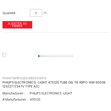
Quantité
ch
AJOUTER AU
PANIER
PHI14T8PROLED485000IFG
PHILIPS ELECTRONICS -LIGHT 470120 TUBE DEL T8 48PO 14W 5000K
120/277/347V TYPE A/C
Manufacturier :
PHILIPS ELECTRONICS -LIGHT
# Manufacturier :
470120