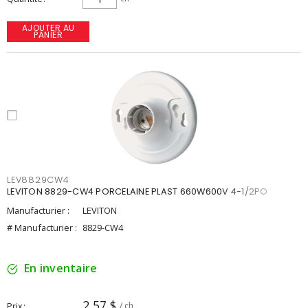
AJOUTER AU
PANIER
LEV8829CW4
LEVITON 8829-CW4 PORCELAINE PLAST 660W600V 4-1/2PO
Manufacturier :
LEVITON
# Manufacturier :
8829-CW4
En inventaire
2,57 $
Prix
/ ch