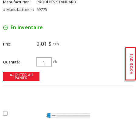
Manufacturier :
PRODUITS STANDARD
# Manufacturier :
69775
En inventaire
2,01 $
Prix
/ ch
Votre avis
Quantité
ch
AJOUTER AU
PANIER