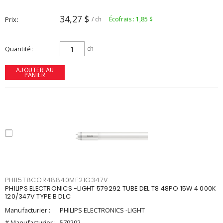
34,27 $
Prix
/ ch
Écofrais : 1,85 $
Quantité
ch
AJOUTER AU
PANIER
PHI15T8COR48840MF21G347V
PHILIPS ELECTRONICS -LIGHT 579292 TUBE DEL T8 48PO 15W 4 000K
120/347V TYPE B DLC
Manufacturier :
PHILIPS ELECTRONICS -LIGHT
# Manufacturier :
579292