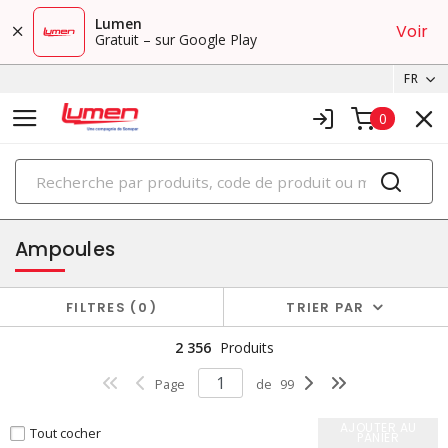
Lumen
Voir
Gratuit – sur Google Play
FR
0
PRODUITS
éclairage
Ampoules
FILTRES
0
TRIER PAR
2 356
Produits
Page
de
99
AJOUTER AU
Tout cocher
PANIER