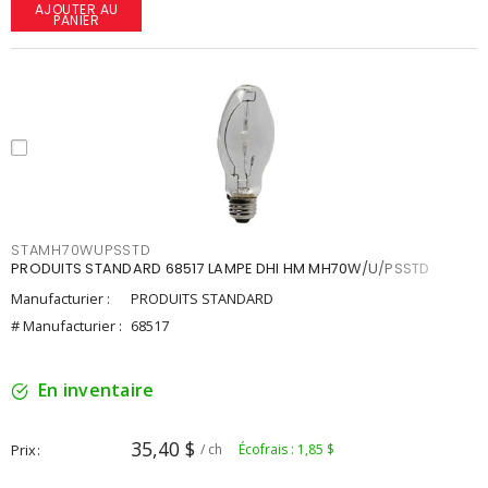
AJOUTER AU
PANIER
STAMH70WUPSSTD
PRODUITS STANDARD 68517 LAMPE DHI HM MH70W/U/PSSTD
Manufacturier :
PRODUITS STANDARD
# Manufacturier :
68517
En inventaire
35,40 $
Prix
/ ch
Écofrais : 1,85 $