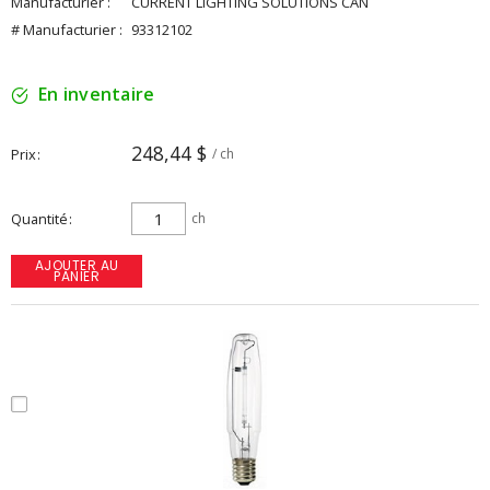
Manufacturier :
CURRENT LIGHTING SOLUTIONS CAN
# Manufacturier :
93312102
En inventaire
248,44 $
Prix
/ ch
Quantité
ch
AJOUTER AU
PANIER