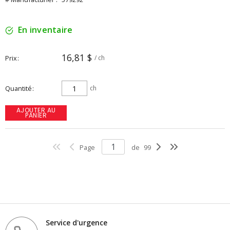
En inventaire
16,81 $
Prix
/ ch
Quantité
ch
AJOUTER AU
PANIER
Page
de
99
Service d'urgence