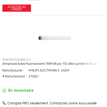
AJOUTER AU
PANIER
PHIF96T12DXALTO
Ampoule tube fluorescent 75W 96 po T12 Alto Lumière du jour
Manufacturier :
PHILIPS ELECTRONICS -LIGHT
# Manufacturier :
372821
En inventaire
Compte PRO seulement. Contactez votre succursale