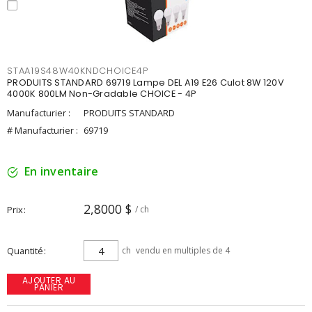
STAA19S48W40KNDCHOICE4P
PRODUITS STANDARD 69719 Lampe DEL A19 E26 Culot 8W 120V
4000K 800LM Non-Gradable CHOICE - 4P
Manufacturier :
PRODUITS STANDARD
# Manufacturier :
69719
En inventaire
2,8000 $
Prix
/ ch
Quantité
ch
vendu en multiples de 4
AJOUTER AU
PANIER