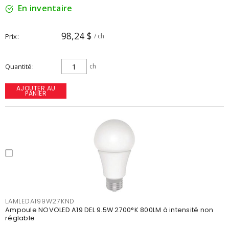
En inventaire
98,24 $
Prix
/ ch
Quantité
ch
AJOUTER AU
PANIER
LAMLEDA199W27KND
Ampoule NOVOLED A19 DEL 9.5W 2700°K 800LM à intensité non
réglable