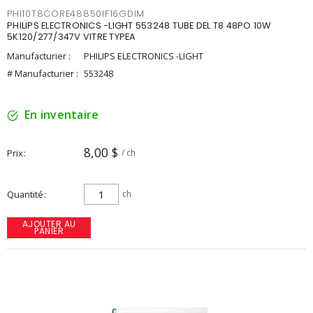
PHI10T8CORE48850IF16GDIM
PHILIPS ELECTRONICS -LIGHT 553248 TUBE DEL T8 48PO 10W
5K120/277/347V VITRE TYPEA
Manufacturier :
PHILIPS ELECTRONICS -LIGHT
# Manufacturier :
553248
En inventaire
8,00 $
Prix
/ ch
Quantité
ch
AJOUTER AU
PANIER