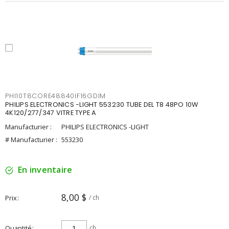
PHI10T8CORE48840IF16GDIM
PHILIPS ELECTRONICS -LIGHT 553230 TUBE DEL T8 48PO 10W
4K120/277/347 VITRE TYPE A
Manufacturier :
PHILIPS ELECTRONICS -LIGHT
# Manufacturier :
553230
En inventaire
8,00 $
Prix
/ ch
Quantité
ch