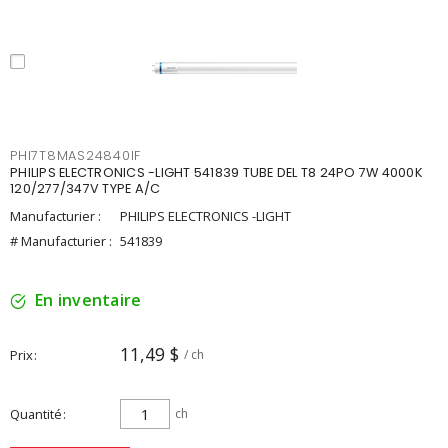
PHI7T8MAS24840IF
PHILIPS ELECTRONICS -LIGHT 541839 TUBE DEL T8 24PO 7W 4000K
120/277/347V TYPE A/C
Manufacturier :
PHILIPS ELECTRONICS -LIGHT
# Manufacturier :
541839
En inventaire
11,49 $
Prix
/ ch
Quantité
ch