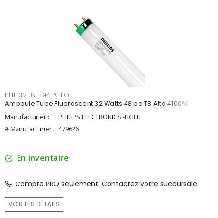
PHIF32T8TL941ALTO
Ampoule Tube Fluorescent 32 Watts 48 po T8 Alto 4100°K
Manufacturier :
PHILIPS ELECTRONICS -LIGHT
# Manufacturier :
479626
En inventaire
Compte PRO seulement. Contactez votre succursale
VOIR LES DÉTAILS