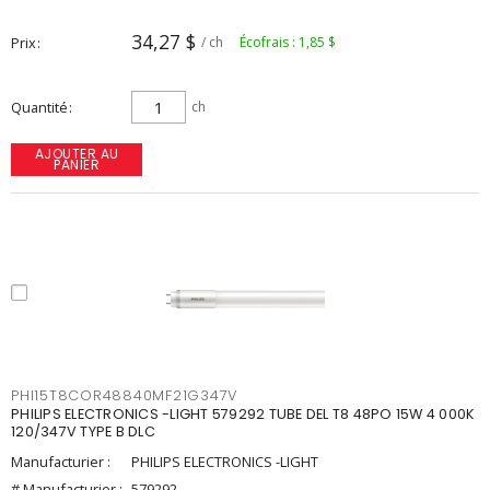
34,27 $
Prix
/ ch
Écofrais : 1,85 $
Quantité
ch
AJOUTER AU
PANIER
PHI15T8COR48840MF21G347V
PHILIPS ELECTRONICS -LIGHT 579292 TUBE DEL T8 48PO 15W 4 000K
120/347V TYPE B DLC
Manufacturier :
PHILIPS ELECTRONICS -LIGHT
# Manufacturier :
579292