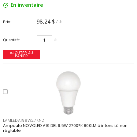
En inventaire
98,24 $
Prix
/ ch
Quantité
ch
AJOUTER AU
PANIER
LAMLEDA199W27KND
Ampoule NOVOLED A19 DEL 9.5W 2700°K 800LM à intensité non
réglable