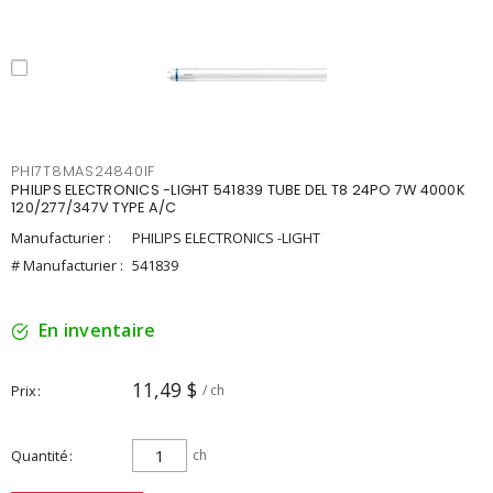
PHI7T8MAS24840IF
PHILIPS ELECTRONICS -LIGHT 541839 TUBE DEL T8 24PO 7W 4000K
120/277/347V TYPE A/C
Manufacturier :
PHILIPS ELECTRONICS -LIGHT
# Manufacturier :
541839
En inventaire
11,49 $
Prix
/ ch
Quantité
ch