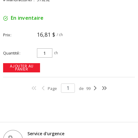
En inventaire
16,81 $
Prix
/ ch
Quantité
ch
AJOUTER AU
PANIER
Page
de
99
Service d'urgence