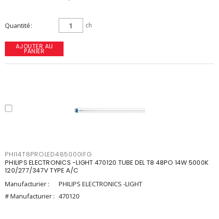
Quantité
ch
AJOUTER AU
PANIER
PHI14T8PROLED485000IFG
PHILIPS ELECTRONICS -LIGHT 470120 TUBE DEL T8 48PO 14W 5000K
120/277/347V TYPE A/C
Manufacturier :
PHILIPS ELECTRONICS -LIGHT
# Manufacturier :
470120