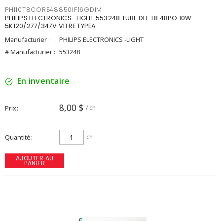
PHI10T8CORE48850IF16GDIM
PHILIPS ELECTRONICS -LIGHT 553248 TUBE DEL T8 48PO 10W
5K120/277/347V VITRE TYPEA
Manufacturier :
PHILIPS ELECTRONICS -LIGHT
# Manufacturier :
553248
En inventaire
8,00 $
Prix
/ ch
Quantité
ch
AJOUTER AU
PANIER