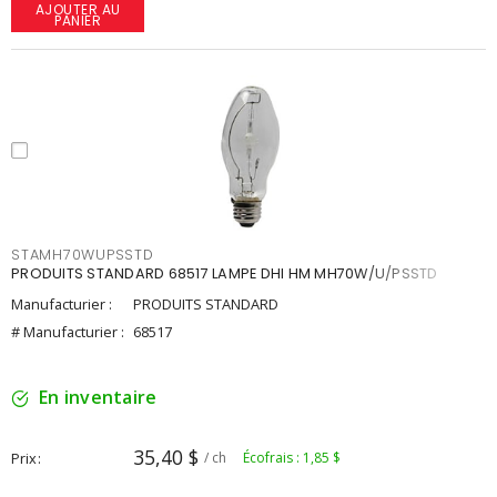
AJOUTER AU
PANIER
STAMH70WUPSSTD
PRODUITS STANDARD 68517 LAMPE DHI HM MH70W/U/PSSTD
Manufacturier :
PRODUITS STANDARD
# Manufacturier :
68517
En inventaire
35,40 $
Prix
/ ch
Écofrais : 1,85 $