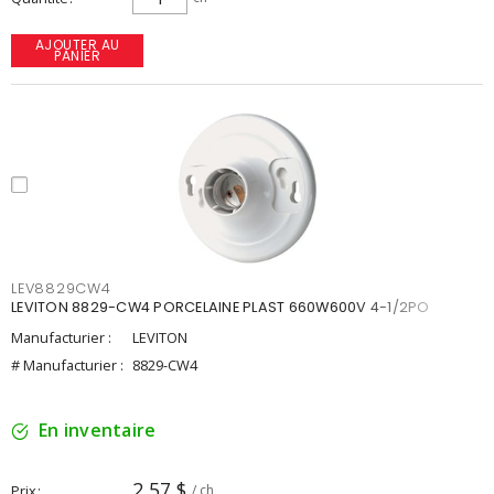
AJOUTER AU
PANIER
LEV8829CW4
LEVITON 8829-CW4 PORCELAINE PLAST 660W600V 4-1/2PO
Manufacturier :
LEVITON
# Manufacturier :
8829-CW4
En inventaire
2,57 $
Prix
/ ch