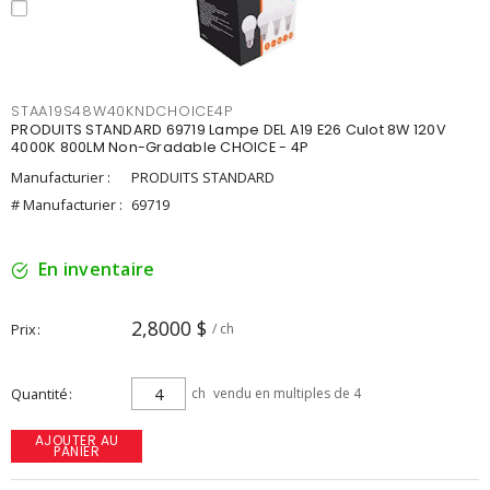
STAA19S48W40KNDCHOICE4P
PRODUITS STANDARD 69719 Lampe DEL A19 E26 Culot 8W 120V
4000K 800LM Non-Gradable CHOICE - 4P
Manufacturier :
PRODUITS STANDARD
# Manufacturier :
69719
En inventaire
2,8000 $
Prix
/ ch
Quantité
ch
vendu en multiples de 4
AJOUTER AU
PANIER