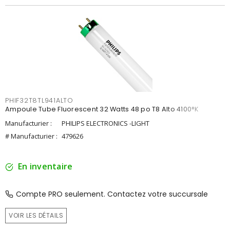
PHIF32T8TL941ALTO
Ampoule Tube Fluorescent 32 Watts 48 po T8 Alto 4100°K
Manufacturier :
PHILIPS ELECTRONICS -LIGHT
# Manufacturier :
479626
En inventaire
Compte PRO seulement. Contactez votre succursale
VOIR LES DÉTAILS