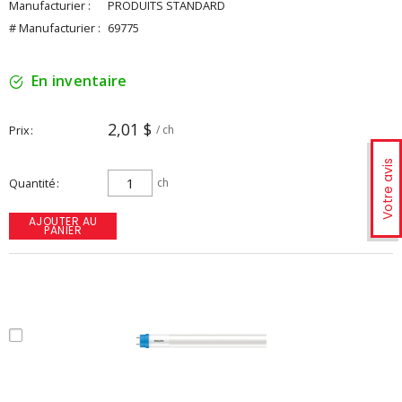
Manufacturier :
PRODUITS STANDARD
# Manufacturier :
69775
En inventaire
2,01 $
Prix
/ ch
Votre avis
Quantité
ch
AJOUTER AU
PANIER