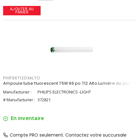
AJOUTER AU
PANIER
PHIF96T12DXALTO
Ampoule tube fluorescent 75W 96 po T12 Alto Lumière du jour
Manufacturier :
PHILIPS ELECTRONICS -LIGHT
# Manufacturier :
372821
En inventaire
Compte PRO seulement. Contactez votre succursale