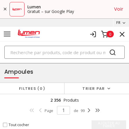
Lumen
Voir
Gratuit – sur Google Play
FR
0
PRODUITS
éclairage
Ampoules
FILTRES
0
TRIER PAR
2 356
Produits
Page
de
99
AJOUTER AU
Tout cocher
PANIER