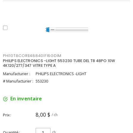
PHI10T8CORE48840IF16GDIM
PHILIPS ELECTRONICS -LIGHT 553230 TUBE DEL T8 48PO 10W
4K120/277/347 VITRE TYPE A
Manufacturier :
PHILIPS ELECTRONICS -LIGHT
# Manufacturier :
553230
En inventaire
8,00 $
Prix
/ ch
Quantité
ch