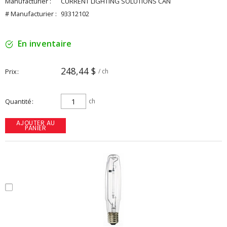
Manufacturier :
CURRENT LIGHTING SOLUTIONS CAN
# Manufacturier :
93312102
En inventaire
248,44 $
Prix
/ ch
Quantité
ch
AJOUTER AU
PANIER