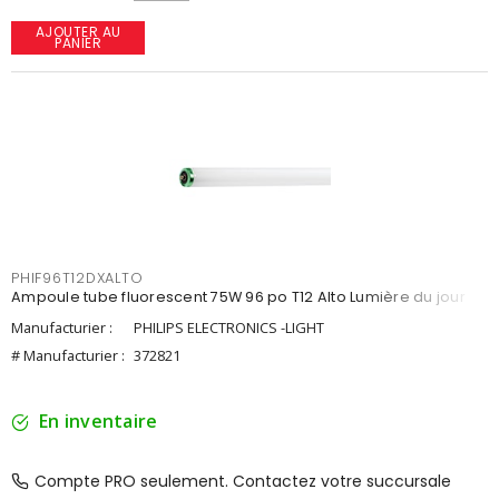
AJOUTER AU
PANIER
PHIF96T12DXALTO
Ampoule tube fluorescent 75W 96 po T12 Alto Lumière du jour
Manufacturier :
PHILIPS ELECTRONICS -LIGHT
# Manufacturier :
372821
En inventaire
Compte PRO seulement. Contactez votre succursale