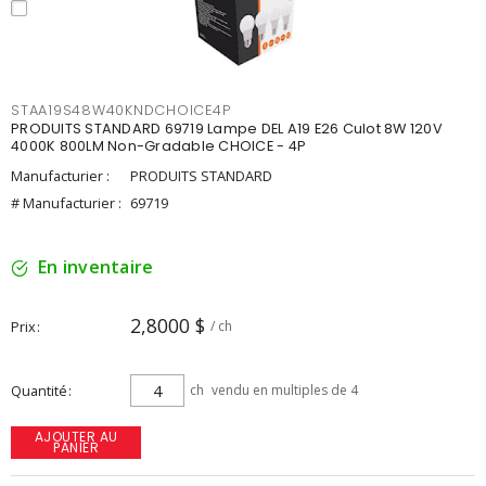
STAA19S48W40KNDCHOICE4P
PRODUITS STANDARD 69719 Lampe DEL A19 E26 Culot 8W 120V
4000K 800LM Non-Gradable CHOICE - 4P
Manufacturier :
PRODUITS STANDARD
# Manufacturier :
69719
En inventaire
2,8000 $
Prix
/ ch
Quantité
ch
vendu en multiples de 4
AJOUTER AU
PANIER