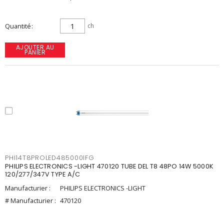
Quantité
ch
AJOUTER AU
PANIER
PHI14T8PROLED485000IFG
PHILIPS ELECTRONICS -LIGHT 470120 TUBE DEL T8 48PO 14W 5000K
120/277/347V TYPE A/C
Manufacturier :
PHILIPS ELECTRONICS -LIGHT
# Manufacturier :
470120