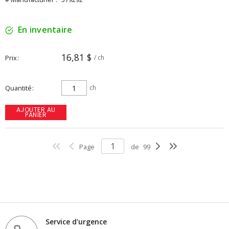
En inventaire
16,81 $
Prix
/ ch
Quantité
ch
AJOUTER AU
PANIER
Page
de
99
Service d'urgence