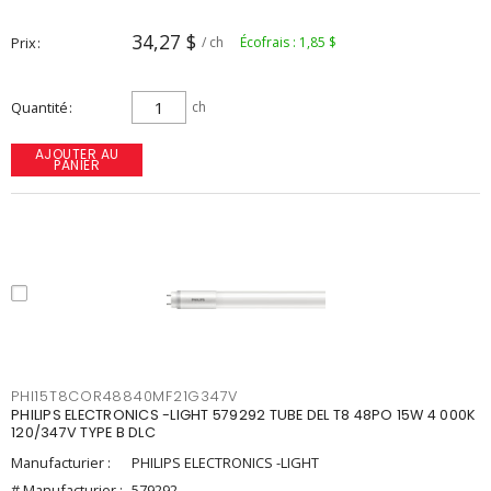
34,27 $
Prix
/ ch
Écofrais : 1,85 $
Quantité
ch
AJOUTER AU
PANIER
PHI15T8COR48840MF21G347V
PHILIPS ELECTRONICS -LIGHT 579292 TUBE DEL T8 48PO 15W 4 000K
120/347V TYPE B DLC
Manufacturier :
PHILIPS ELECTRONICS -LIGHT
# Manufacturier :
579292