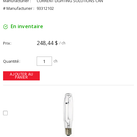
Manufacturier :
CURRENT LIGHTING SOLUTIONS CAN
# Manufacturier :
93312102
En inventaire
248,44 $
Prix
/ ch
Quantité
ch
AJOUTER AU
PANIER