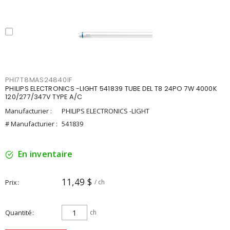
PHI7T8MAS24840IF
PHILIPS ELECTRONICS -LIGHT 541839 TUBE DEL T8 24PO 7W 4000K
120/277/347V TYPE A/C
Manufacturier :
PHILIPS ELECTRONICS -LIGHT
# Manufacturier :
541839
En inventaire
11,49 $
Prix
/ ch
Quantité
ch