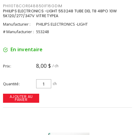
PHI10T8CORE48850IF16GDIM
PHILIPS ELECTRONICS -LIGHT 553248 TUBE DEL T8 48PO 10W
5K120/277/347V VITRE TYPEA
Manufacturier :
PHILIPS ELECTRONICS -LIGHT
# Manufacturier :
553248
En inventaire
8,00 $
Prix
/ ch
Quantité
ch
AJOUTER AU
PANIER