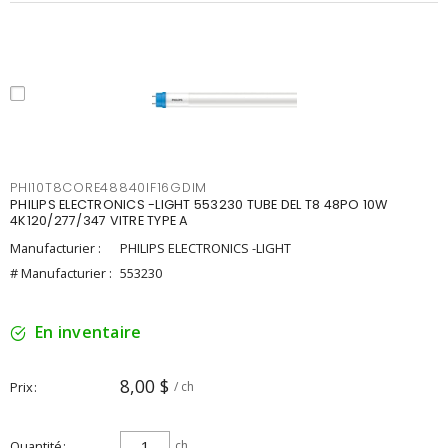
PHI10T8CORE48840IF16GDIM
PHILIPS ELECTRONICS -LIGHT 553230 TUBE DEL T8 48PO 10W
4K120/277/347 VITRE TYPE A
Manufacturier :
PHILIPS ELECTRONICS -LIGHT
# Manufacturier :
553230
En inventaire
8,00 $
Prix
/ ch
Quantité
ch