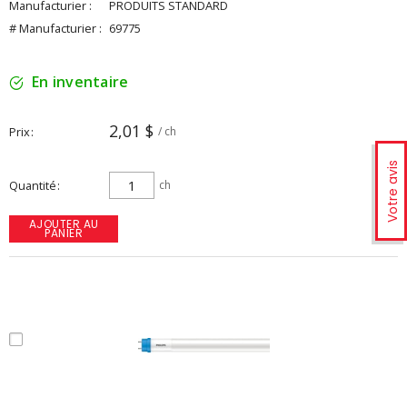
Manufacturier :
PRODUITS STANDARD
# Manufacturier :
69775
En inventaire
2,01 $
Prix
/ ch
Votre avis
Quantité
ch
AJOUTER AU
PANIER