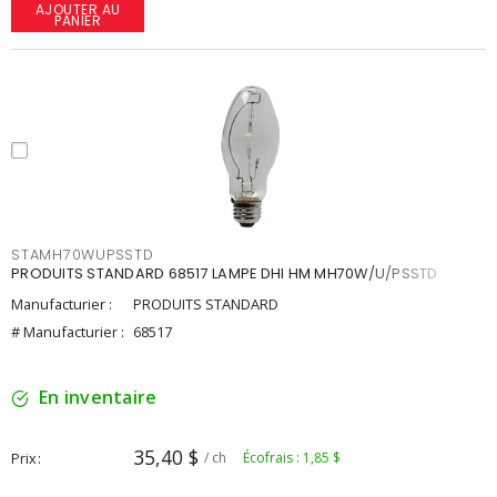
AJOUTER AU
PANIER
STAMH70WUPSSTD
PRODUITS STANDARD 68517 LAMPE DHI HM MH70W/U/PSSTD
Manufacturier :
PRODUITS STANDARD
# Manufacturier :
68517
En inventaire
35,40 $
Prix
/ ch
Écofrais : 1,85 $