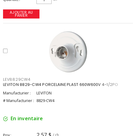
AJOUTER AU
PANIER
LEV8829CW4
LEVITON 8829-CW4 PORCELAINE PLAST 660W600V 4-1/2PO
Manufacturier :
LEVITON
# Manufacturier :
8829-CW4
En inventaire
2,57 $
Prix
/ ch