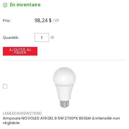
En inventaire
98,24 $
Prix
/ ch
Quantité
ch
AJOUTER AU
PANIER
LAMLEDA199W27KND
Ampoule NOVOLED A19 DEL 9.5W 2700°K 800LM à intensité non
réglable