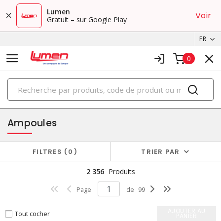
Lumen
Voir
Gratuit – sur Google Play
FR
0
PRODUITS
éclairage
Ampoules
FILTRES
0
TRIER PAR
2 356
Produits
Page
de
99
AJOUTER AU
Tout cocher
PANIER