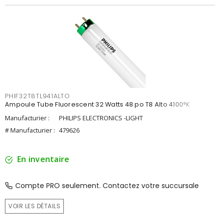
PHIF32T8TL941ALTO
Ampoule Tube Fluorescent 32 Watts 48 po T8 Alto 4100°K
Manufacturier :
PHILIPS ELECTRONICS -LIGHT
# Manufacturier :
479626
En inventaire
Compte PRO seulement. Contactez votre succursale
VOIR LES DÉTAILS